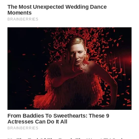
WN
BOROBUDUR
WN
MADURA
WN
SURABAYA
WN
NATUNA
WN
BINTAN
WN
MANDALIKA
WN