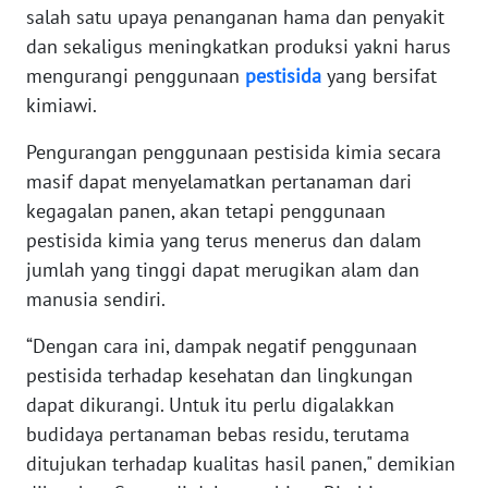
PAPUA
salah satu upaya penanganan hama dan penyakit
dan sekaligus meningkatkan produksi yakni harus
WN
mengurangi penggunaan
pestisida
yang bersifat
PAPUA
kimiawi.
BARAT
Pengurangan penggunaan pestisida kimia secara
WN
masif dapat menyelamatkan pertanaman dari
RIAU
kegagalan panen, akan tetapi penggunaan
pestisida kimia yang terus menerus dan dalam
WN
jumlah yang tinggi dapat merugikan alam dan
SERAMBI
manusia sendiri.
WN
“Dengan cara ini, dampak negatif penggunaan
JAMBI
pestisida terhadap kesehatan dan lingkungan
dapat dikurangi. Untuk itu perlu digalakkan
WN
SULTRA
budidaya pertanaman bebas residu, terutama
ditujukan terhadap kualitas hasil panen," demikian
WN