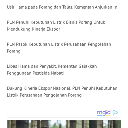
DANAU
Usir Hama pada Porang dan Talas, Kementan Anjurkan Ini
TOBA
PLN Penuhi Kebutuhan Listrik Bisnis Porang Untuk
WN
NIAS
Mendukung Kinerja Ekspor
WN
PLN Pasok Kebutuhan Listrik Perusahaan Pengolahan
LANGKAT
Porang
WN
Libas Hama dan Penyakit, Kementan Galakkan
TAPANULI
Penggunaan Pestisida Nabati
SELATAN
Dukung Kinerja Ekspor Nasional, PLN Penuhi Kebutuhan
WN
Listrik Perusahaan Pengolahan Porang
TANJUNG
LESUNG
WN
KARO