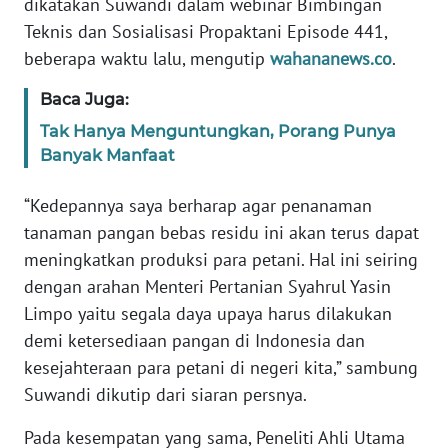
dikatakan Suwandi dalam webinar Bimbingan
NTB
Teknis dan Sosialisasi Propaktani Episode 441,
beberapa waktu lalu, mengutip
wahananews.co
.
WN
SULTENG
Baca Juga:
Tak Hanya Menguntungkan, Porang Punya
WN
Banyak Manfaat
SULBAR
“Kedepannya saya berharap agar penanaman
WN
tanaman pangan bebas residu ini akan terus dapat
BABEL
meningkatkan produksi para petani. Hal ini seiring
dengan arahan Menteri Pertanian Syahrul Yasin
WN
Limpo yaitu segala daya upaya harus dilakukan
SUMBAR
demi ketersediaan pangan di Indonesia dan
kesejahteraan para petani di negeri kita,” sambung
WN
SUMSEL
Suwandi dikutip dari siaran persnya.
Pada kesempatan yang sama, Peneliti Ahli Utama
WN