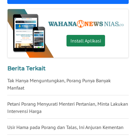
SULSEL
WN
GORONTALO
Install Aplikasi
WN
SULUT
WN
Berita Terkait
MALUKU
Tak Hanya Menguntungkan, Porang Punya Banyak
WN
Manfaat
MALUT
Petani Porang Menyurati Menteri Pertanian, Minta Lakukan
WN
Intervensi Harga
DAIRI
Usir Hama pada Porang dan Talas, Ini Anjuran Kementan
WN