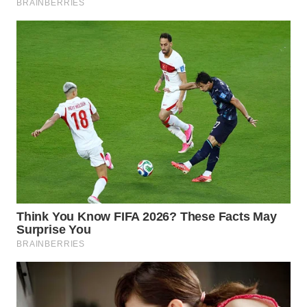
TANGERANG
WN
BINJAI
WN
CIREBON
WN
INDRAMAYU
WN
KUNINGAN
WN
MAJALENGKA
WN