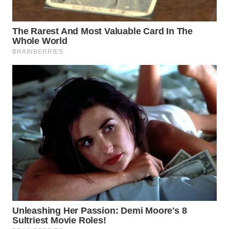
WN
SAMOSIR
WN
PADANG
LAWAS
WN
SUMEDANG
WN
CIANJUR
WN
KEPULAUAN
SERIBU
WN