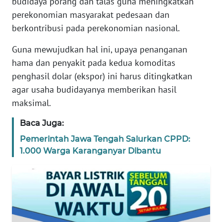
budidaya porang dan talas guna meningkatkan
TENTANG
perekonomian masyarakat pedesaan dan
KAMI
berkontribusi pada perekonomian nasional.
PEDOMAN
Guna mewujudkan hal ini, upaya penanganan
MEDIA
hama dan penyakit pada kedua komoditas
SIBER
penghasil dolar (ekspor) ini harus ditingkatkan
agar usaha budidayanya memberikan hasil
REDAKSI
maksimal.
KARIR
Baca Juga:
Pemerintah Jawa Tengah Salurkan CPPD:
DISCLAIMER
1.000 Warga Karanganyar Dibantu
Wahana
News
Regional
WN