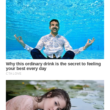
ADVOKAT
WAHANA
INFRASTRUKTUR
WAHANA
KONSUMEN
WAHANA
LISTRIK
WAHANA
TRAVEL
WAHANA
TV
WAHANANEWS