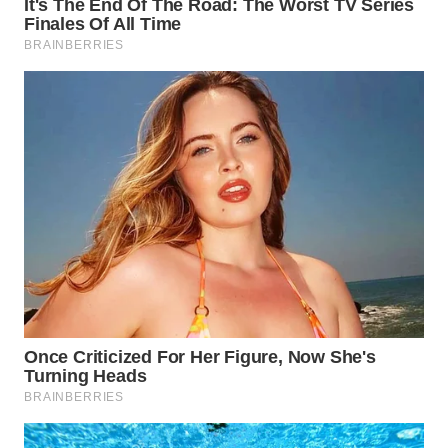
LIKUPANG
WN
LABUANBAJO
WN
BORNEO
Wahana
Media
Group
WAHANA
NEWS
WAHANA
TANI
WAHANA