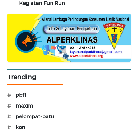
Kegiatan Fun Run
METRO
JAKARTA
NEWS
KRT
NEWS
KARING
NEWS
Trending
JURNAL
MARITIM
#
pbfi
#
maxim
HUMBANG
NEWS
#
pelompat-batu
#
koni
GARONGGANG
NEWS