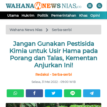
Utama
Hukrim
Politik
Pemerintahan
Khas
Opini
Nu
WAHANA
Tutup
TV
Wahana News Nias
Serba-serbi
Jangan Gunakan Pestisida
UTAMA
Kimia untuk Usir Hama pada
HUKRIM
Porang dan Talas, Kementan
Anjurkan Ini!
POLITIK
Redaksi - Serba-serbi
Selasa, 31 Mei 2022 - 09:00 WIB
PEMERINTAHAN
KHAS