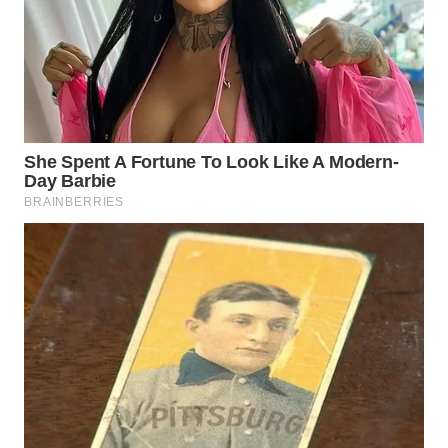
WN
PAKPAK
WN
KARAWANG
WN
BEKASI
WN
BOGOR
WN
DEPOK
WN
TAPANULI
UTARA