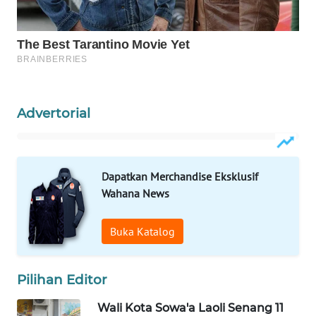
PERSONA
WAHANA
OTOMOTIF
WAHANA
Advertorial
HEALTH
WAHANA
DESA
Dapatkan Merchandise Eksklusif
WISATA
Wahana News
LAPAK
Buka Katalog
WAHANA
Wahana
Pilihan Editor
Network
Wali Kota Sowa'a Laoli Senang 11