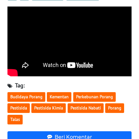
BALI
WN
KALBAR
WN
KALTENG
WN
KALTARA
Tag:
WN
KALSEL
Budidaya Porang
Kementan
Perkebunan Porang
Pestisida
Pestisida Kimia
Pestisida Nabati
Porang
WN
KALTIM
Talas
WN
Beri Komentar