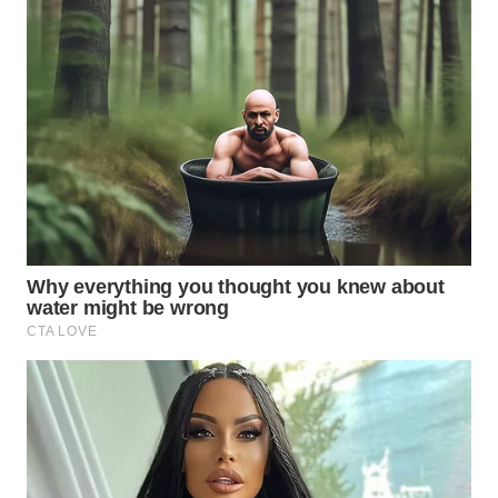
WN
SIMALUNGUN
WN
LABUHANBATU
WN
TAPANULI
TENGAH
WN DELI
SERDANG
WN
TEBING
TINGGI