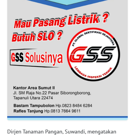
SUMUT
WN
JAKARTA
WN
JABAR
WN
BANTEN
WN
NTT
WN
KEPRI
WN
Dirjen Tanaman Pangan, Suwandi, mengatakan