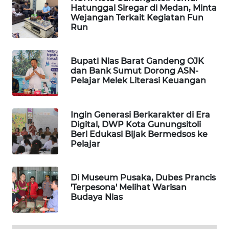
MKLI
Hatunggal Siregar di Medan, Minta
Wejangan Terkait Kegiatan Fun
Run
LPKKI
LKKI
Bupati Nias Barat Gandeng OJK
dan Bank Sumut Dorong ASN-
Pelajar Melek Literasi Keuangan
KOPEKLIN
PORTAL
Ingin Generasi Berkarakter di Era
KONSUMEN
Digital, DWP Kota Gunungsitoli
Beri Edukasi Bijak Bermedsos ke
Pelajar
FORWAMKI
ALPERKLINAS
Di Museum Pusaka, Dubes Prancis
'Terpesona' Melihat Warisan
Budaya Nias
FORJASIDA
TAMBANG