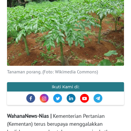
OPINI
NUSANTARA
SERBA-
SERBI
Informasi
INDEKS
Tanaman porang. (Foto: Wikimedia Commons)
BERITA
Ikuti Kami di:
KONTAK
KAMI
INFO
WahanaNews-Nias |
Kementerian Pertanian
IKLAN
(Kementan) terus berupaya menggalakkan