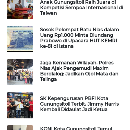
KONSUMEN
Anak Gunungsitoli Raih Juara di
LISTRIK
Kompetisi Sempoa Internasional di
Taiwan
MASYARAKAT
KELISTRIKAN
Sosok Pelompat Batu Nias dalam
Uang Rp1.000 Minta Diundang
Prabowo di Upacara HUT KEMRI
WALINKI
ke-81 di Istana
ID
Jaga Kemanan Wilayah, Polres
MAWAKA
Nias Ajak Pengemudi Maxim
ID
Berdialog: Jadikan Ojol Mata dan
Telinga
MARTABAT
NET
SK Kepengurusan PBFI Kota
Gunungsitoli Terbit, Jimmy Harris
PLN
Kembali Didaulat Jadi Ketua
WATCH
KONI Kota Gunungsitoli Temui