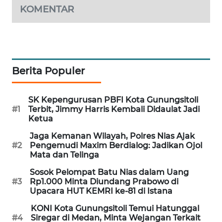
KOMENTAR
NEWS
SITUNGIR
NEWS
Berita Populer
SIDIKALANG
NEWS
SK Kepengurusan PBFI Kota Gunungsitoli
SIBARAGAS
#1
Terbit, Jimmy Harris Kembali Didaulat Jadi
Ketua
NEWS
Jaga Kemanan Wilayah, Polres Nias Ajak
#2
Pengemudi Maxim Berdialog: Jadikan Ojol
METRO
Mata dan Telinga
SIANTAR
NEWS
Sosok Pelompat Batu Nias dalam Uang
#3
Rp1.000 Minta Diundang Prabowo di
Upacara HUT KEMRI ke-81 di Istana
METRO
MEDAN
KONI Kota Gunungsitoli Temui Hatunggal
NEWS
#4
Siregar di Medan, Minta Wejangan Terkait