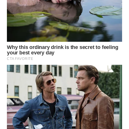
ID
WAHANANEWS
CO ID
WAHANANEWS
NET
WAHANA
SPORT
WAHANA
UMKM
WAHANA
SELEB
WAHANA