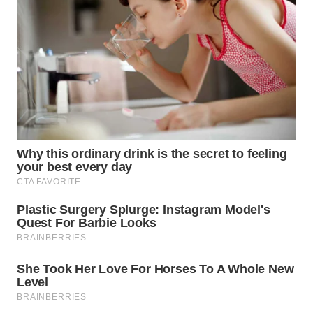
SUBANG
WN
SUKABUMI
WN
PURWAKARTA
WN
PRIANGAN
TIMUR
WN
SEMARANG
WN
SOLO