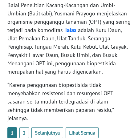
Balai Penelitian Kacang-Kacangan dan Umbi-
BENGKULU
Umbian (Balitkabi), Yusmani Prayogo menjelaskan
organisme pengganggu tanaman (OPT) yang sering
WN
LAMPUNG
terjadi pada komoditas
Talas
adalah Kutu Daun,
Ulat Pemakan Daun, Ulat Tanduk, Serangga
WN
Penghisap, Tungau Merah, Kutu Kebul, Ulat Grayak,
JATENG
Penyakit Hawar Daun, Busuk Umbi, dan Busuk.
Menangani OPT ini, penggunaan biopestisida
WN
merupakan hal yang harus digencarkan.
NUSANTARA
“Karena penggunaan biopestisida tidak
WN
menyebabkan resistensi dan resurgensi OPT
JOGJA
sasaran serta mudah terdegradasi di alam
sehingga tidak memberikan paparan residu,”
WN
jelasnya.
JATIM
1
2
Selanjutnya
Lihat Semua
WN