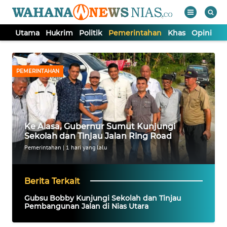
Utama
Hukrim
Politik
Pemerintahan
Khas
Opini
Nu
WAHANA
Tutup
TV
PEMERINTAHAN
UTAMA
HUKRIM
Ke Alasa, Gubernur Sumut Kunjungi
Sekolah dan Tinjau Jalan Ring Road
POLITIK
Pemerintahan
|
1 hari yang lalu
PEMERINTAHAN
Berita Terkait
Gubsu Bobby Kunjungi Sekolah dan Tinjau
KHAS
Pembangunan Jalan di Nias Utara