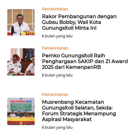
WN
BOROBUDUR
Pemerintahan
Rakor Pembangunan dengan
Gubsu Bobby, Wali Kota
WN
Gunungsitoli Minta Ini
MADURA
6 bulan yang lalu
WN
Pemerintahan
SURABAYA
Pemko Gunungsitoli Raih
Penghargaan SAKIP dan ZI Award
2025 dari KemenpanRB
WN
NATUNA
6 bulan yang lalu
WN
Pemerintahan
BINTAN
Musrenbang Kecamatan
Gunungsitoli Selatan, Sekda:
WN
Forum Strategis Menampung
MANDALIKA
Aspirasi Masyarakat
6 bulan yang lalu
WN