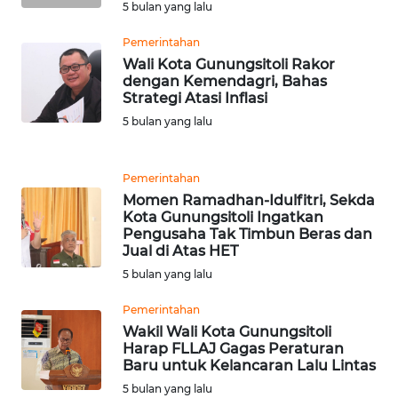
SUBANG
5 bulan yang lalu
Pemerintahan
WN
Wali Kota Gunungsitoli Rakor
SUKABUMI
dengan Kemendagri, Bahas
Strategi Atasi Inflasi
WN
5 bulan yang lalu
PURWAKARTA
Pemerintahan
WN
Momen Ramadhan-Idulfitri, Sekda
PRIANGAN
Kota Gunungsitoli Ingatkan
TIMUR
Pengusaha Tak Timbun Beras dan
Jual di Atas HET
WN
5 bulan yang lalu
SEMARANG
Pemerintahan
Wakil Wali Kota Gunungsitoli
WN
Harap FLLAJ Gagas Peraturan
SOLO
Baru untuk Kelancaran Lalu Lintas
5 bulan yang lalu