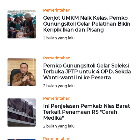
DANAU
TOBA
Pemerintahan
Genjot UMKM Naik Kelas, Pemko
Gunungsitoli Gelar Pelatihan Bikin
WN
Keripik Ikan dan Pisang
NIAS
2 bulan yang lalu
WN
LANGKAT
Pemerintahan
Pemko Gunungsitoli Gelar Seleksi
WN
Terbuka JPTP untuk 4 OPD, Sekda
TAPANULI
Wanti-wanti Ini ke Peserta
SELATAN
2 bulan yang lalu
Pemerintahan
WN
Ini Penjelasan Pemkab Nias Barat
TANJUNG
Terkait Penamaan RS "Cerah
LESUNG
Medika"
2 bulan yang lalu
WN
KARO
Pemerintahan