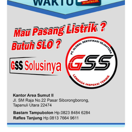
TENTANG
KAMI
PEDOMAN
MEDIA
SIBER
REDAKSI
KARIR
DISCLAIMER
Wahana
News
Regional
WN