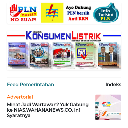
SUMUT
WN
JAKARTA
WN
JABAR
WN
BANTEN
WN
Feed Pemerintahan
Indeks
NTT
Advertorial
WN
Minat Jadi Wartawan? Yuk Gabung
KEPRI
ke NIAS.WAHANANEWS.CO, Ini
Syaratnya
WN