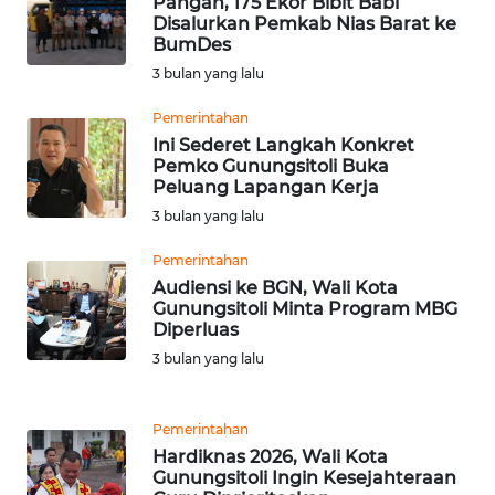
Pangan, 175 Ekor Bibit Babi
WN
Disalurkan Pemkab Nias Barat ke
PAKPAK
BumDes
3 bulan yang lalu
WN
KARAWANG
Pemerintahan
Ini Sederet Langkah Konkret
Pemko Gunungsitoli Buka
WN
Peluang Lapangan Kerja
BEKASI
3 bulan yang lalu
WN
Pemerintahan
BOGOR
Audiensi ke BGN, Wali Kota
Gunungsitoli Minta Program MBG
Diperluas
WN
DEPOK
3 bulan yang lalu
WN
Pemerintahan
TAPANULI
Hardiknas 2026, Wali Kota
UTARA
Gunungsitoli Ingin Kesejahteraan