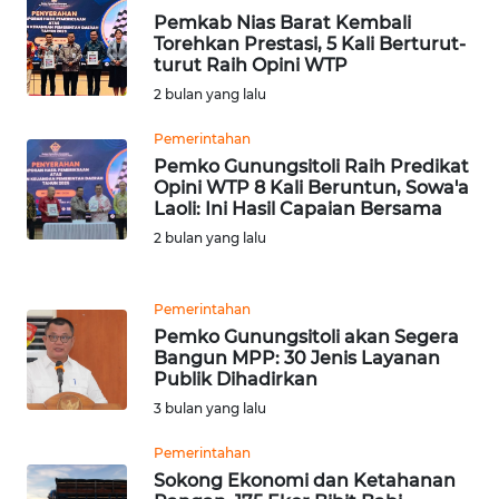
Pemkab Nias Barat Kembali
Torehkan Prestasi, 5 Kali Berturut-
WN
turut Raih Opini WTP
SIMALUNGUN
2 bulan yang lalu
WN
Pemerintahan
LABUHANBATU
Pemko Gunungsitoli Raih Predikat
Opini WTP 8 Kali Beruntun, Sowa'a
Laoli: Ini Hasil Capaian Bersama
WN
TAPANULI
2 bulan yang lalu
TENGAH
Pemerintahan
WN DELI
Pemko Gunungsitoli akan Segera
SERDANG
Bangun MPP: 30 Jenis Layanan
Publik Dihadirkan
WN
3 bulan yang lalu
TEBING
TINGGI
Pemerintahan
Sokong Ekonomi dan Ketahanan