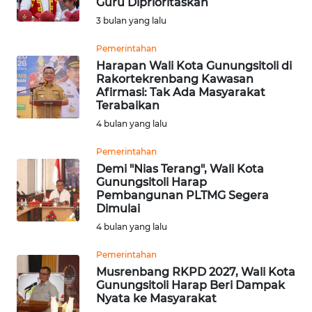
Guru Diprioritaskan
WN
3 bulan yang lalu
SAMOSIR
Pemerintahan
Harapan Wali Kota Gunungsitoli di
WN
Rakortekrenbang Kawasan
PADANG
Afirmasi: Tak Ada Masyarakat
LAWAS
Terabaikan
4 bulan yang lalu
WN
SUMEDANG
Pemerintahan
Demi "Nias Terang", Wali Kota
Gunungsitoli Harap
WN
Pembangunan PLTMG Segera
CIANJUR
Dimulai
4 bulan yang lalu
WN
KEPULAUAN
Pemerintahan
SERIBU
Musrenbang RKPD 2027, Wali Kota
Gunungsitoli Harap Beri Dampak
Nyata ke Masyarakat
WN