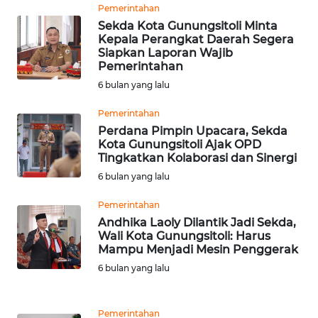
Pemerintahan
LIKUPANG
Sekda Kota Gunungsitoli Minta
Kepala Perangkat Daerah Segera
WN
Siapkan Laporan Wajib
LABUANBAJO
Pemerintahan
6 bulan yang lalu
WN
Pemerintahan
BORNEO
Perdana Pimpin Upacara, Sekda
Kota Gunungsitoli Ajak OPD
Wahana
Tingkatkan Kolaborasi dan Sinergi
Media
6 bulan yang lalu
Group
Pemerintahan
WAHANA
Andhika Laoly Dilantik Jadi Sekda,
NEWS
Wali Kota Gunungsitoli: Harus
Mampu Menjadi Mesin Penggerak
WAHANA
6 bulan yang lalu
TANI
Pemerintahan
WAHANA