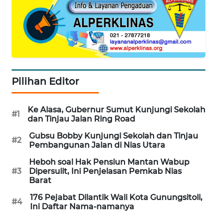
KONSUMEN
LISTRIK
MASYARAKAT
KELISTRIKAN
WALINKI
Pilihan Editor
ID
Ke Alasa, Gubernur Sumut Kunjungi Sekolah
MAWAKA
#1
dan Tinjau Jalan Ring Road
ID
Gubsu Bobby Kunjungi Sekolah dan Tinjau
#2
Pembangunan Jalan di Nias Utara
MARTABAT
NET
Heboh soal Hak Pensiun Mantan Wabup
#3
Dipersulit, Ini Penjelasan Pemkab Nias
Barat
PLN
WATCH
176 Pejabat Dilantik Wali Kota Gunungsitoli,
#4
Ini Daftar Nama-namanya