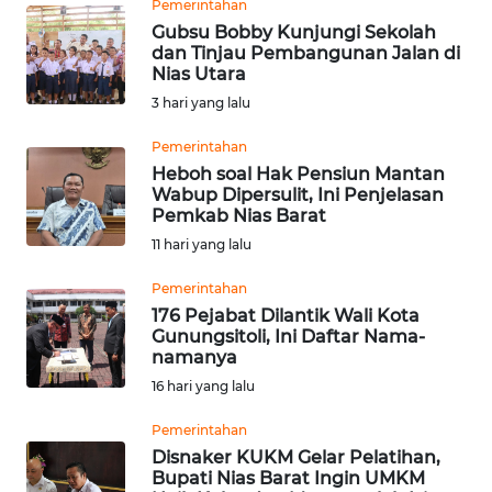
PAPUA
Pemerintahan
Gubsu Bobby Kunjungi Sekolah
dan Tinjau Pembangunan Jalan di
WN
Nias Utara
PAPUA
3 hari yang lalu
BARAT
Pemerintahan
WN
Heboh soal Hak Pensiun Mantan
RIAU
Wabup Dipersulit, Ini Penjelasan
Pemkab Nias Barat
11 hari yang lalu
WN
SERAMBI
Pemerintahan
176 Pejabat Dilantik Wali Kota
WN
Gunungsitoli, Ini Daftar Nama-
JAMBI
namanya
16 hari yang lalu
WN
Pemerintahan
SULTRA
Disnaker KUKM Gelar Pelatihan,
Bupati Nias Barat Ingin UMKM
WN