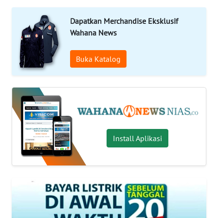
OPINI
Dapatkan Merchandise Eksklusif
NUSANTARA
Wahana News
Buka Katalog
SERBA-
SERBI
Informasi
INDEKS
BERITA
Install Aplikasi
KONTAK
KAMI
INFO
IKLAN