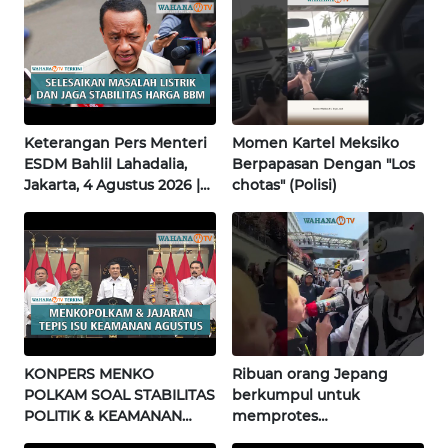
BENGKULU
WN
LAMPUNG
Keterangan Pers Menteri
Momen Kartel Meksiko
WN
ESDM Bahlil Lahadalia,
Berpapasan Dengan "Los
JATENG
Jakarta, 4 Agustus 2026 |
chotas" (Polisi)
Wahana Terkini
WN
NUSANTARA
WN
JOGJA
WN
KONPERS MENKO
Ribuan orang Jepang
JATIM
POLKAM SOAL STABILITAS
berkumpul untuk
POLITIK & KEAMANAN
memprotes
NASIONAL | Wahana
pembangunan masjid
WN