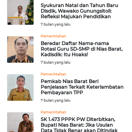
Syukuran Natal dan Tahun Baru
ADVOKAT
Disdik, Wawako Gunungsitoli:
Refleksi Majukan Pendidikan
WAHANA
7 bulan yang lalu
INFRASTRUKTUR
Pemerintahan
Beredar Daftar Nama-nama
WAHANA
Rotasi Guru SD-SMP di Nias Barat,
KONSUMEN
Kadisdik: Itu Hoaks!
7 bulan yang lalu
WAHANA
LISTRIK
Pemerintahan
Pemkab Nias Barat Beri
Penjelasan Terkait Keterlambatan
WAHANA
Pembayaran TPP
TRAVEL
7 bulan yang lalu
WAHANA
Pemerintahan
TV
SK 1.473 PPPK PW Diterbitkan,
Bupati Nias Barat: Jika Usulan
Data Tidak Benar akan Ditindak
WAHANANEWS