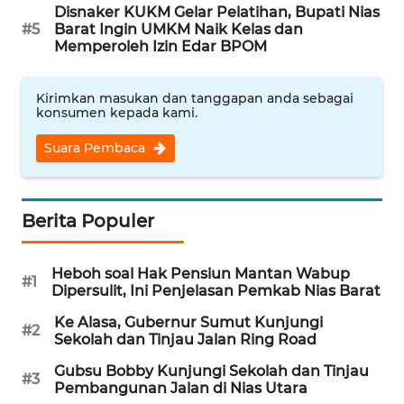
MKLI
Disnaker KUKM Gelar Pelatihan, Bupati Nias
#5
Barat Ingin UMKM Naik Kelas dan
Memperoleh Izin Edar BPOM
LPKKI
LKKI
Kirimkan masukan dan tanggapan anda sebagai
konsumen kepada kami.
KOPEKLIN
Suara Pembaca
PORTAL
KONSUMEN
Berita Populer
FORWAMKI
Heboh soal Hak Pensiun Mantan Wabup
#1
Dipersulit, Ini Penjelasan Pemkab Nias Barat
ALPERKLINAS
Ke Alasa, Gubernur Sumut Kunjungi
#2
Sekolah dan Tinjau Jalan Ring Road
FORJASIDA
Gubsu Bobby Kunjungi Sekolah dan Tinjau
#3
Pembangunan Jalan di Nias Utara
TAMBANG