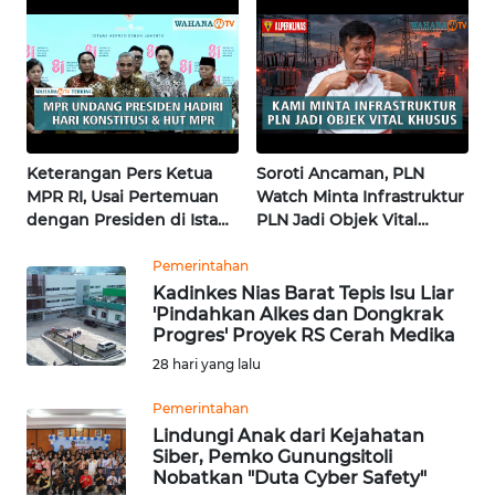
Terkini
pertama di Fujisawa
BALI
WN
KALBAR
WN
Keterangan Pers Ketua
Soroti Ancaman, PLN
KALTENG
MPR RI, Usai Pertemuan
Watch Minta Infrastruktur
dengan Presiden di Istana
PLN Jadi Objek Vital
WN
| Wahana Terkini
Khusus | Alperklinas
KALTARA
Research
Pemerintahan
Kadinkes Nias Barat Tepis Isu Liar
'Pindahkan Alkes dan Dongkrak
WN
Progres' Proyek RS Cerah Medika
KALSEL
28 hari yang lalu
WN
Pemerintahan
KALTIM
Lindungi Anak dari Kejahatan
Siber, Pemko Gunungsitoli
Nobatkan "Duta Cyber Safety"
WN