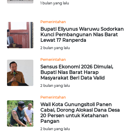
SULSEL
1 bulan yang lalu
WN
Pemerintahan
GORONTALO
Bupati Eliyunus Waruwu Sodorkan
Kunci Pembangunan Nias Barat
WN
Lewat 17 Ranperda
SULUT
2 bulan yang lalu
Pemerintahan
WN
Sensus Ekonomi 2026 Dimulai,
MALUKU
Bupati Nias Barat Harap
Masyarakat Beri Data Valid
WN
2 bulan yang lalu
MALUT
Pemerintahan
Wali Kota Gunungsitoli Panen
WN
Cabai, Dorong Alokasi Dana Desa
DAIRI
20 Persen untuk Ketahanan
Pangan
WN
2 bulan yang lalu