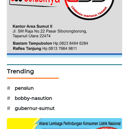
PERSONA
WAHANA
OTOMOTIF
WAHANA
HEALTH
WAHANA
DESA
Trending
WISATA
#
pensiun
LAPAK
WAHANA
#
bobby-nasution
#
gubernur-sumut
Wahana
Network