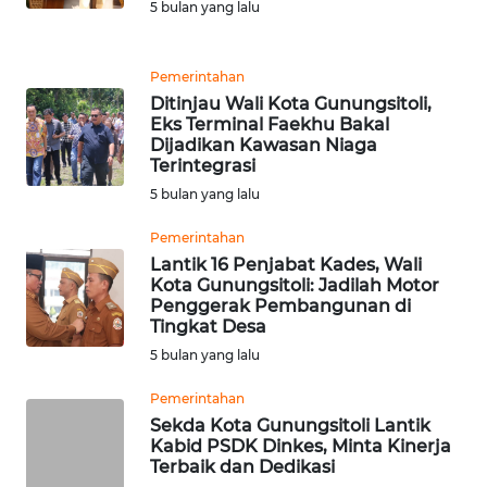
5 bulan yang lalu
TANGERANG
WN
Pemerintahan
BINJAI
Ditinjau Wali Kota Gunungsitoli,
Eks Terminal Faekhu Bakal
Dijadikan Kawasan Niaga
WN
Terintegrasi
CIREBON
5 bulan yang lalu
WN
Pemerintahan
INDRAMAYU
Lantik 16 Penjabat Kades, Wali
Kota Gunungsitoli: Jadilah Motor
Penggerak Pembangunan di
WN
Tingkat Desa
KUNINGAN
5 bulan yang lalu
WN
Pemerintahan
MAJALENGKA
Sekda Kota Gunungsitoli Lantik
Kabid PSDK Dinkes, Minta Kinerja
Terbaik dan Dedikasi
WN