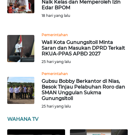
Naik Kelas dan Memperoleh Izin
NTB
Edar BPOM
18 hari yang lalu
WN
SULTENG
Pemerintahan
Wali Kota Gunungsitoli Minta
WN
Saran dan Masukan DPRD Terkait
SULBAR
RKUA-PPAS APBD 2027
25 hari yang lalu
WN
BABEL
Pemerintahan
Gubsu Bobby Berkantor di Nias,
Besok Tinjau Pelabuhan Roro dan
WN
SMAN Unggulan Sukma
SUMBAR
Gunungsitoli
25 hari yang lalu
WN
SUMSEL
WAHANA TV
WN