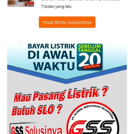
ID
7 bulan yang lalu
WAHANANEWS
Muat Berita Selanjutnya
CO ID
WAHANANEWS
NET
WAHANA
SPORT
WAHANA
UMKM
WAHANA
SELEB
WAHANA