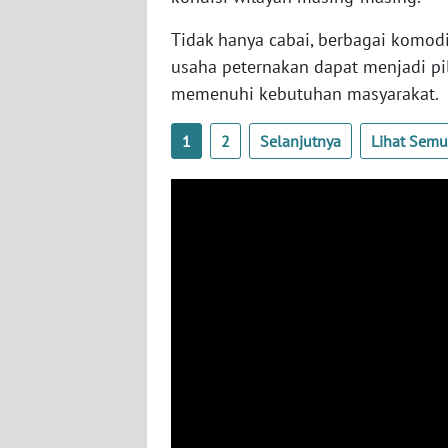
Tidak hanya cabai, berbagai komodi
WN
LAMPUNG
usaha peternakan dapat menjadi p
memenuhi kebutuhan masyarakat.
WN
JATENG
1
2
Selanjutnya
Lihat Sem
WN
NUSANTARA
WN
JOGJA
WN
JATIM
WN
BALI