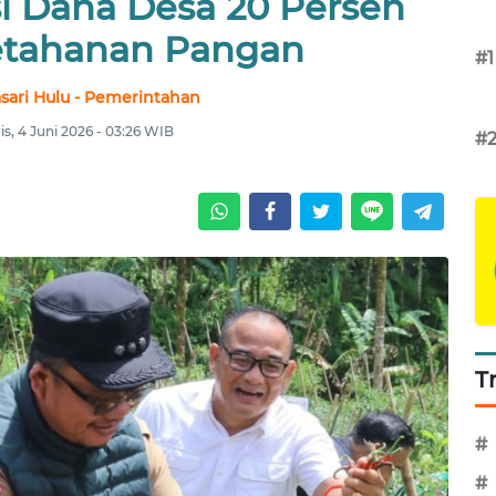
i Dana Desa 20 Persen
etahanan Pangan
#1
sari Hulu - Pemerintahan
s, 4 Juni 2026 - 03:26 WIB
#
T
#
#