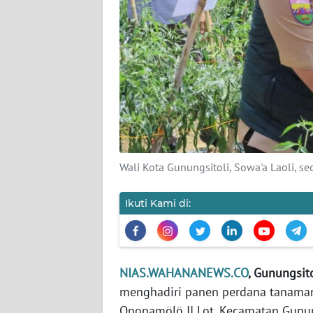
KAMI
PEDOMAN
MEDIA
SIBER
REDAKSI
KARIR
Wali Kota Gunungsitoli, Sowa'a Laoli, 
DISCLAIMER
Ikuti Kami di:
Wahana
News
Regional
NIAS.WAHANANEWS.CO
, Gunungsito
WN
menghadiri panen perdana tanaman
SUMUT
Ononamölö II Lot, Kecamatan Gunung