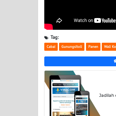
WN
KALBAR
WN
KALTENG
Tag:
Cabai
Gunungsitoli
Panen
Wali Ko
WN
KALTARA
WN
KALSEL
WN
KALTIM
Jadilah
WN
SULSEL