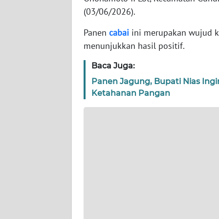
(03/06/2026).
WN
JAKARTA
Panen
cabai
ini merupakan wujud k
menunjukkan hasil positif.
WN
JABAR
Baca Juga:
Panen Jagung, Bupati Nias Ing
WN
Ketahanan Pangan
BANTEN
WN
NTT
WN
KEPRI
WN
PAPUA