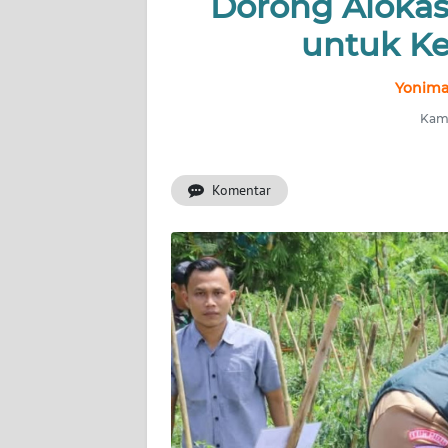
Dorong Alokas
NUSANTARA
untuk K
Yonima
SERBA-
SERBI
Kami
Informasi
Komentar
INDEKS
BERITA
KONTAK
KAMI
INFO
IKLAN
TENTANG