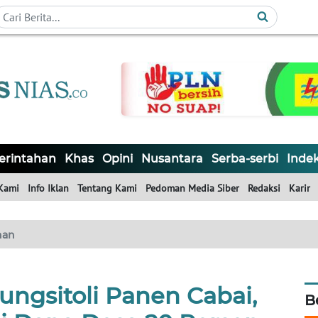
rintahan
Khas
Opini
Nusantara
Serba-serbi
Inde
Kami
Info Iklan
Tentang Kami
Pedoman Media Siber
Redaksi
Karir
han
ungsitoli Panen Cabai,
B