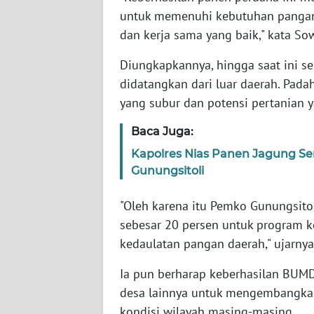
untuk memenuhi kebutuhan pangan 
WN
dan kerja sama yang baik," kata Sow
SULTENG
Diungkapkannya, hingga saat ini s
WN
didatangkan dari luar daerah. Padah
SULBAR
yang subur dan potensi pertanian 
Baca Juga:
WN
BABEL
Kapolres Nias Panen Jagung Ser
Gunungsitoli
WN
SUMBAR
"Oleh karena itu Pemko Gunungsit
sebesar 20 persen untuk program 
WN
kedaulatan pangan daerah," ujarnya
SUMSEL
Ia pun berharap keberhasilan BUMD
WN
desa lainnya untuk mengembangkan
BENGKULU
kondisi wilayah masing-masing.