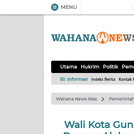
MENU
WAHANA
Tutup
TV
UTAMA
HUKRIM
Utama
Hukrim
Politik
Peme
POLITIK
Informasi
Indeks Berita
Kontak 
PEMERINTAHAN
Wahana News Nias
Pemerinta
KHAS
Wali Kota Gun
OPINI