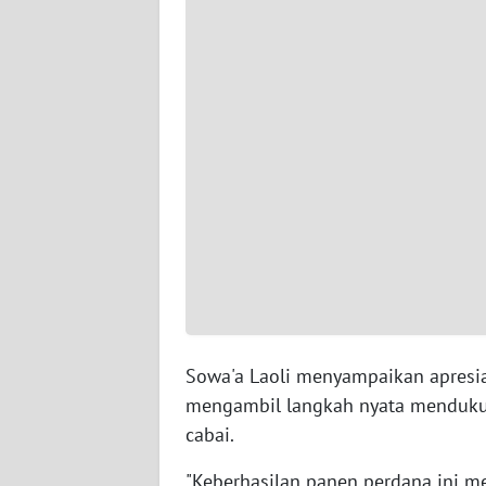
WN
PAPUA
BARAT
WN
RIAU
WN
SERAMBI
WN
JAMBI
WN
Sowa'a Laoli menyampaikan apresia
SULTRA
mengambil langkah nyata menduku
cabai.
WN
NTB
"Keberhasilan panen perdana ini m