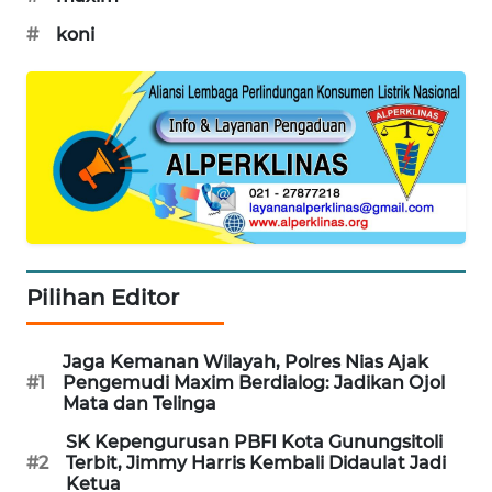
KONSUMEN
LISTRIK
#
koni
MASYARAKAT
KELISTRIKAN
WALINKI
ID
MAWAKA
ID
Pilihan Editor
MARTABAT
NET
Jaga Kemanan Wilayah, Polres Nias Ajak
#1
Pengemudi Maxim Berdialog: Jadikan Ojol
Mata dan Telinga
PLN
WATCH
SK Kepengurusan PBFI Kota Gunungsitoli
#2
Terbit, Jimmy Harris Kembali Didaulat Jadi
Ketua