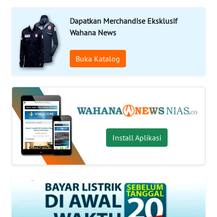
OPINI
Dapatkan Merchandise Eksklusif
NUSANTARA
Wahana News
Buka Katalog
SERBA-
SERBI
Informasi
INDEKS
BERITA
Install Aplikasi
KONTAK
KAMI
INFO
IKLAN