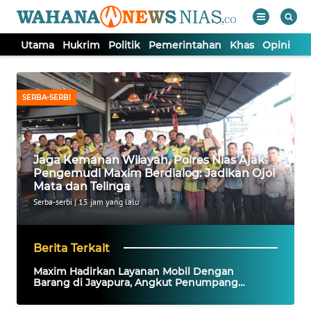
Utama
Hukrim
Politik
Pemerintahan
Khas
Opini
Nu
WAHANA
Tutup
TV
SERBA-SERBI
UTAMA
Jaga Kemanan Wilayah, Polres Nias Ajak
HUKRIM
Pengemudi Maxim Berdialog: Jadikan Ojol
Mata dan Telinga
POLITIK
Serba-serbi
|
15 jam yang lalu
PEMERINTAHAN
Berita Terkait
Maxim Hadirkan Layanan Mobil Dengan
KHAS
Barang di Jayapura, Angkut Penumpang
Sekaligus Barang