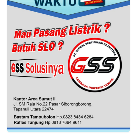
TENTANG
KAMI
PEDOMAN
MEDIA
SIBER
REDAKSI
KARIR
DISCLAIMER
Wahana
News
Regional
WN