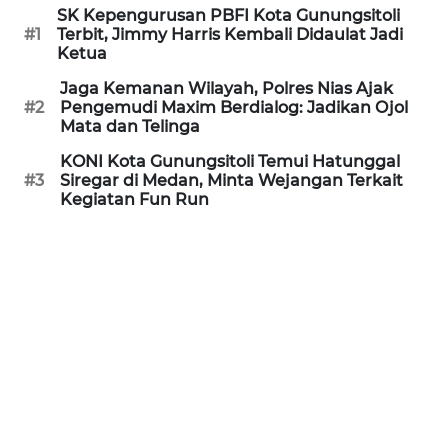
SK Kepengurusan PBFI Kota Gunungsitoli
NEWS
#1
Terbit, Jimmy Harris Kembali Didaulat Jadi
Ketua
SITUNGIR
Jaga Kemanan Wilayah, Polres Nias Ajak
NEWS
#2
Pengemudi Maxim Berdialog: Jadikan Ojol
Mata dan Telinga
SIDIKALANG
KONI Kota Gunungsitoli Temui Hatunggal
NEWS
#3
Siregar di Medan, Minta Wejangan Terkait
Kegiatan Fun Run
SIBARAGAS
NEWS
METRO
SIANTAR
NEWS
METRO
MEDAN
NEWS