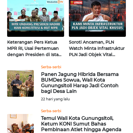
BALI
WN
KALBAR
WN
Keterangan Pers Ketua
Soroti Ancaman, PLN
KALTENG
MPR RI, Usai Pertemuan
Watch Minta Infrastruktur
dengan Presiden di Istana
PLN Jadi Objek Vital
| Wahana Terkini
Khusus | Alperklinas
WN
Research
Serba-serbi
KALTARA
Panen Jagung Hibrida Bersama
BUMDes Sowua, Wali Kota
WN
Gunungsitoli Harap Jadi Contoh
bagi Desa Lain
KALSEL
22 hari yang lalu
WN
Serba-serbi
KALTIM
Temui Wali Kota Gunungsitoli,
Ketum KONI Sumut Bahas
WN
Pembinaan Atlet hingga Agenda