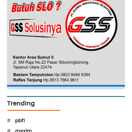
PERSONA
WAHANA
OTOMOTIF
WAHANA
HEALTH
WAHANA
DESA
WISATA
LAPAK
WAHANA
Trending
Wahana
Network
#
pbfi
#
maxim