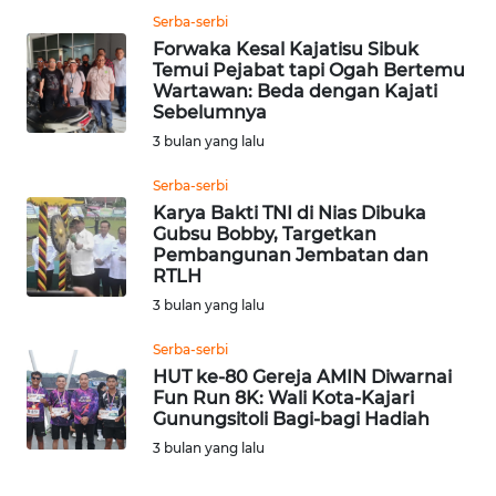
WN
Serba-serbi
PAKPAK
Forwaka Kesal Kajatisu Sibuk
Temui Pejabat tapi Ogah Bertemu
WN
Wartawan: Beda dengan Kajati
Sebelumnya
KARAWANG
3 bulan yang lalu
WN
Serba-serbi
BEKASI
Karya Bakti TNI di Nias Dibuka
Gubsu Bobby, Targetkan
WN
Pembangunan Jembatan dan
RTLH
BOGOR
3 bulan yang lalu
WN
Serba-serbi
DEPOK
HUT ke-80 Gereja AMIN Diwarnai
Fun Run 8K: Wali Kota-Kajari
WN
Gunungsitoli Bagi-bagi Hadiah
TAPANULI
3 bulan yang lalu
UTARA