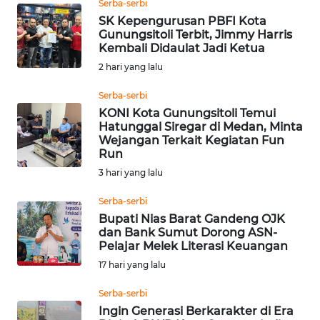
PAPUA
Serba-serbi
SK Kepengurusan PBFI Kota
Gunungsitoli Terbit, Jimmy Harris
WN
Kembali Didaulat Jadi Ketua
PAPUA
2 hari yang lalu
BARAT
Serba-serbi
WN
KONI Kota Gunungsitoli Temui
RIAU
Hatunggal Siregar di Medan, Minta
Wejangan Terkait Kegiatan Fun
Run
WN
3 hari yang lalu
SERAMBI
Serba-serbi
WN
Bupati Nias Barat Gandeng OJK
JAMBI
dan Bank Sumut Dorong ASN-
Pelajar Melek Literasi Keuangan
17 hari yang lalu
WN
SULTRA
Serba-serbi
Ingin Generasi Berkarakter di Era
WN