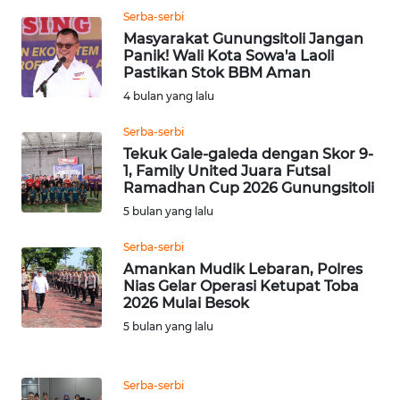
WN
Serba-serbi
BOROBUDUR
Masyarakat Gunungsitoli Jangan
Panik! Wali Kota Sowa'a Laoli
WN
Pastikan Stok BBM Aman
MADURA
4 bulan yang lalu
WN
Serba-serbi
SURABAYA
Tekuk Gale-galeda dengan Skor 9-
1, Family United Juara Futsal
Ramadhan Cup 2026 Gunungsitoli
WN
5 bulan yang lalu
NATUNA
Serba-serbi
WN
Amankan Mudik Lebaran, Polres
BINTAN
Nias Gelar Operasi Ketupat Toba
2026 Mulai Besok
5 bulan yang lalu
WN
MANDALIKA
Serba-serbi
WN