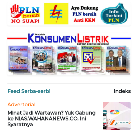
SUMUT
WN
JAKARTA
WN
JABAR
WN
BANTEN
WN
Feed Serba-serbi
Indeks
NTT
Advertorial
WN
Minat Jadi Wartawan? Yuk Gabung
KEPRI
ke NIAS.WAHANANEWS.CO, Ini
Syaratnya
WN