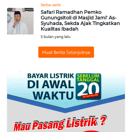
ID
Serba-serbi
Safari Ramadhan Pemko
Gunungsitoli di Masjid Jami’ As-
WAHANANEWS
Syuhada, Sekda Ajak Tingkatkan
CO ID
Kualitas Ibadah
5 bulan yang lalu
WAHANANEWS
NET
Muat Berita Selanjutnya
WAHANA
SPORT
WAHANA
UMKM
WAHANA
SELEB
WAHANA