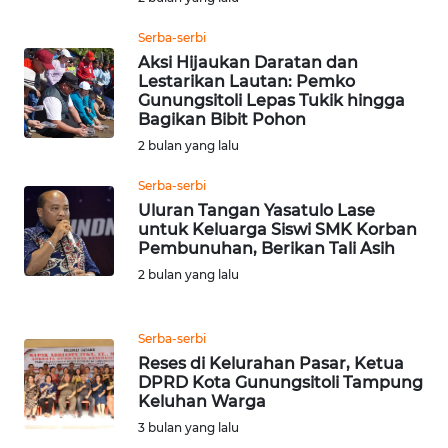
Serba-serbi
WN
Aksi Hijaukan Daratan dan
SIMALUNGUN
Lestarikan Lautan: Pemko
Gunungsitoli Lepas Tukik hingga
WN
Bagikan Bibit Pohon
LABUHANBATU
2 bulan yang lalu
Serba-serbi
WN
Uluran Tangan Yasatulo Lase
TAPANULI
untuk Keluarga Siswi SMK Korban
TENGAH
Pembunuhan, Berikan Tali Asih
2 bulan yang lalu
WN DELI
SERDANG
Serba-serbi
WN
Reses di Kelurahan Pasar, Ketua
TEBING
DPRD Kota Gunungsitoli Tampung
Keluhan Warga
TINGGI
3 bulan yang lalu