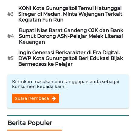
MKLI
KONI Kota Gunungsitoli Temui Hatunggal
#3
Siregar di Medan, Minta Wejangan Terkait
LPKKI
Kegiatan Fun Run
Bupati Nias Barat Gandeng OJK dan Bank
LKKI
#4
Sumut Dorong ASN-Pelajar Melek Literasi
Keuangan
KOPEKLIN
Ingin Generasi Berkarakter di Era Digital,
#5
DWP Kota Gunungsitoli Beri Edukasi Bijak
Bermedsos ke Pelajar
PORTAL
KONSUMEN
Kirimkan masukan dan tanggapan anda sebagai
konsumen kepada kami.
FORWAMKI
Suara Pembaca
ALPERKLINAS
FORJASIDA
Berita Populer
TAMBANG