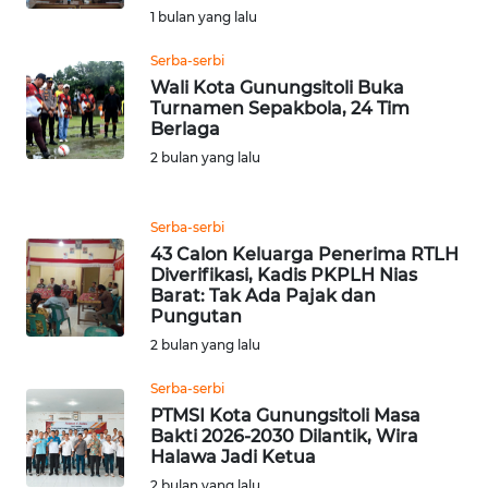
DANAU
1 bulan yang lalu
TOBA
Serba-serbi
WN
Wali Kota Gunungsitoli Buka
Turnamen Sepakbola, 24 Tim
NIAS
Berlaga
2 bulan yang lalu
WN
LANGKAT
Serba-serbi
WN
43 Calon Keluarga Penerima RTLH
TAPANULI
Diverifikasi, Kadis PKPLH Nias
SELATAN
Barat: Tak Ada Pajak dan
Pungutan
2 bulan yang lalu
WN
TANJUNG
Serba-serbi
LESUNG
PTMSI Kota Gunungsitoli Masa
Bakti 2026-2030 Dilantik, Wira
WN
Halawa Jadi Ketua
KARO
2 bulan yang lalu