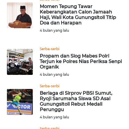
TANGERANG
Momen Tepung Tawar
Keberangkatan Calon Jamaah
Haji, Wali Kota Gunungsitoli Titip
WN
Doa dan Harapan
BINJAI
4 bulan yang lalu
WN
CIREBON
Serba-serbi
Propam dan Slog Mabes Polri
WN
Terjun ke Polres Nias Periksa Senpi
INDRAMAYU
Organik
4 bulan yang lalu
WN
Serba-serbi
KUNINGAN
Berlaga di Sirprov PBSI Sumut,
Ryoji Sarumaha Siswa SD Asal
WN
Gunungsitoli Rebut Medali
MAJALENGKA
Perunggu
4 bulan yang lalu
WN
Serba-serbi