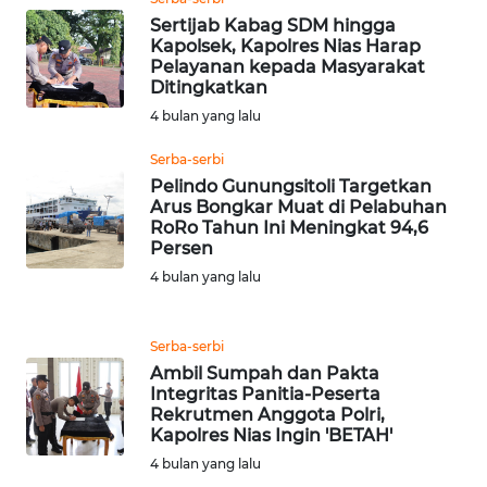
SUBANG
Sertijab Kabag SDM hingga
Kapolsek, Kapolres Nias Harap
WN
Pelayanan kepada Masyarakat
SUKABUMI
Ditingkatkan
4 bulan yang lalu
WN
Serba-serbi
PURWAKARTA
Pelindo Gunungsitoli Targetkan
Arus Bongkar Muat di Pelabuhan
WN
RoRo Tahun Ini Meningkat 94,6
PRIANGAN
Persen
TIMUR
4 bulan yang lalu
WN
Serba-serbi
SEMARANG
Ambil Sumpah dan Pakta
Integritas Panitia-Peserta
WN
Rekrutmen Anggota Polri,
SOLO
Kapolres Nias Ingin 'BETAH'
4 bulan yang lalu