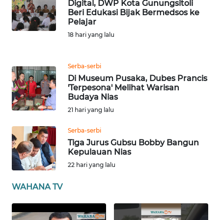
Digital, DWP Kota Gunungsitoli
NTB
Beri Edukasi Bijak Bermedsos ke
Pelajar
18 hari yang lalu
WN
SULTENG
Serba-serbi
WN
Di Museum Pusaka, Dubes Prancis
SULBAR
'Terpesona' Melihat Warisan
Budaya Nias
WN
21 hari yang lalu
BABEL
Serba-serbi
Tiga Jurus Gubsu Bobby Bangun
WN
Kepulauan Nias
SUMBAR
22 hari yang lalu
WN
WAHANA TV
SUMSEL
WN