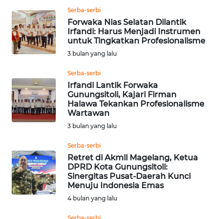
Serba-serbi
WN
SAMOSIR
Forwaka Nias Selatan Dilantik
Irfandi: Harus Menjadi Instrumen
untuk Tingkatkan Profesionalisme
WN
3 bulan yang lalu
PADANG
LAWAS
Serba-serbi
Irfandi Lantik Forwaka
WN
Gunungsitoli, Kajari Firman
Halawa Tekankan Profesionalisme
SUMEDANG
Wartawan
3 bulan yang lalu
WN
CIANJUR
Serba-serbi
Retret di Akmil Magelang, Ketua
WN
DPRD Kota Gunungsitoli:
Sinergitas Pusat-Daerah Kunci
KEPULAUAN
Menuju Indonesia Emas
SERIBU
4 bulan yang lalu
WN
Serba-serbi