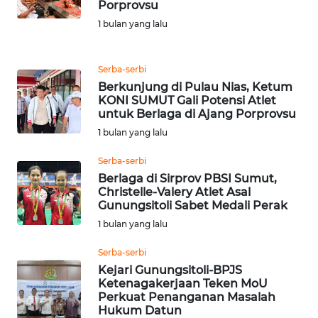
Porprovsu
SULSEL
1 bulan yang lalu
WN
GORONTALO
Serba-serbi
Berkunjung di Pulau Nias, Ketum
WN
KONI SUMUT Gali Potensi Atlet
SULUT
untuk Berlaga di Ajang Porprovsu
1 bulan yang lalu
WN
Serba-serbi
MALUKU
Berlaga di Sirprov PBSI Sumut,
Christelle-Valery Atlet Asal
WN
Gunungsitoli Sabet Medali Perak
MALUT
1 bulan yang lalu
Serba-serbi
WN
DAIRI
Kejari Gunungsitoli-BPJS
Ketenagakerjaan Teken MoU
Perkuat Penanganan Masalah
WN
Hukum Datun