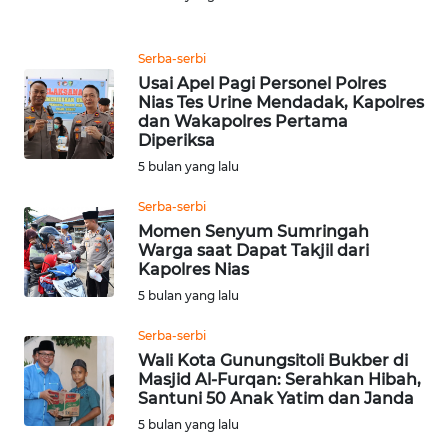
ADVOKAT
Serba-serbi
WAHANA
Usai Apel Pagi Personel Polres
INFRASTRUKTUR
Nias Tes Urine Mendadak, Kapolres
dan Wakapolres Pertama
Diperiksa
WAHANA
5 bulan yang lalu
KONSUMEN
Serba-serbi
WAHANA
Momen Senyum Sumringah
LISTRIK
Warga saat Dapat Takjil dari
Kapolres Nias
WAHANA
5 bulan yang lalu
TRAVEL
Serba-serbi
Wali Kota Gunungsitoli Bukber di
WAHANA
Masjid Al-Furqan: Serahkan Hibah,
TV
Santuni 50 Anak Yatim dan Janda
5 bulan yang lalu
WAHANANEWS