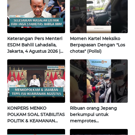
BENGKULU
WN
LAMPUNG
Keterangan Pers Menteri
Momen Kartel Meksiko
WN
ESDM Bahlil Lahadalia,
Berpapasan Dengan "Los
JATENG
Jakarta, 4 Agustus 2026 |
chotas" (Polisi)
Wahana Terkini
WN
NUSANTARA
WN
JOGJA
KONPERS MENKO
Ribuan orang Jepang
WN
POLKAM SOAL STABILITAS
berkumpul untuk
JATIM
POLITIK & KEAMANAN
memprotes
NASIONAL | Wahana
pembangunan masjid
WN
Terkini
pertama di Fujisawa