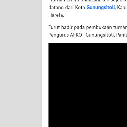
datang dari Kota
Gunungsitoli
, Kab
WN
Harefa.
LAMPUNG
Turut hadir pada pembukaan turna
WN
Pengurus AFKOT Gunungsitoli, Panit
JATENG
WN
NUSANTARA
WN
JOGJA
WN
JATIM
WN
BALI