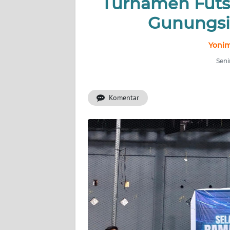
Turnamen Futs
NUSANTARA
Gunungsi
Yonim
SERBA-
SERBI
Seni
Informasi
Komentar
INDEKS
BERITA
KONTAK
KAMI
INFO
IKLAN
TENTANG