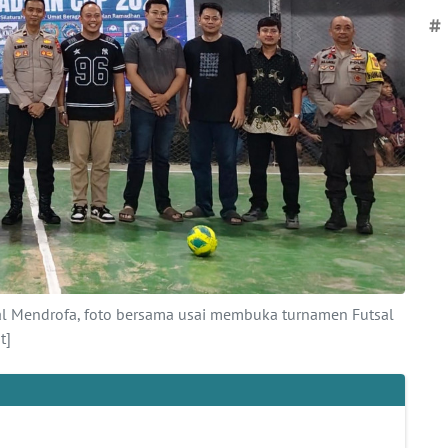
#
zal Mendrofa, foto bersama usai membuka turnamen Futsal
t]