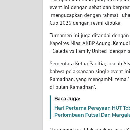
event ini dengan sehat dan berpres
WN
mengucapkan dengan rahmat Tuha
SULTENG
Cup 2026 dengan resmi dibuka.
WN
Turnamen ini juga ditandai dengan 
SULBAR
Kapolres Nias, AKBP Agung. Kemudia
- Galeda vs Family United dengan sk
WN
BABEL
Sementara Ketua Panitia, Joseph A
bahwa pelaksanaan single event in
WN
Ramadhan, yang mengambil tema "M
SUMBAR
di bulan Ramadhan".
WN
Baca Juga:
SUMSEL
Hari Pertama Perayaan HUT Tob
Perlombaan Futsal Dan Margal
WN
BENGKULU
"Turnamen ini dilaksanakan sejak 8