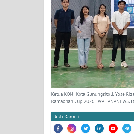
KAMI
PEDOMAN
MEDIA
SIBER
REDAKSI
KARIR
DISCLAIMER
Wahana
Ketua KONI Kota Gunungsitoli, Yose Ri
News
Ramadhan Cup 2026. [WAHANANEWS/Is
Regional
Ikuti Kami di:
WN
SUMUT