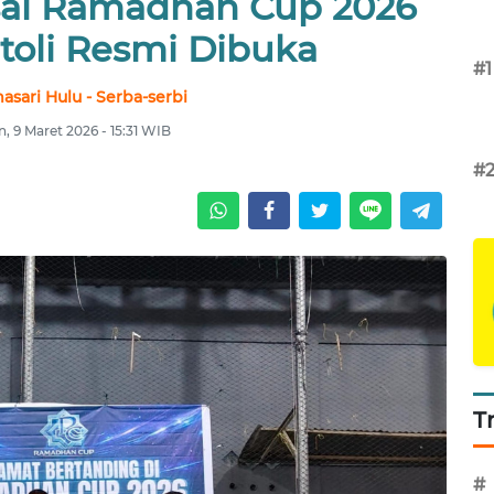
al Ramadhan Cup 2026
toli Resmi Dibuka
#1
asari Hulu - Serba-serbi
n, 9 Maret 2026 - 15:31 WIB
#
T
#