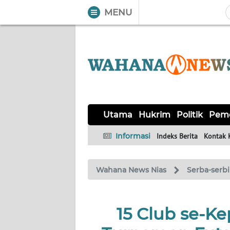
MENU
WAHANA
Tutup
TV
UTAMA
HUKRIM
Utama
Hukrim
Politik
Peme
POLITIK
Informasi
Indeks Berita
Kontak 
PEMERINTAHAN
Wahana News Nias
Serba-serbi
KHAS
15 Club se-Ke
OPINI