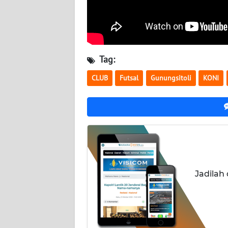
WN
KALBAR
WN
Tag:
KALTENG
CLUB
Futsal
Gunungsitoli
KONI
WN
KALTARA
WN
KALSEL
WN
Jadilah
KALTIM
WN
SULSEL