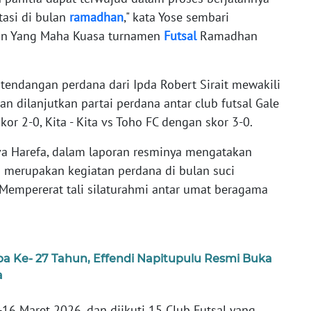
tasi di bulan
ramadhan
," kata Yose sembari
n Yang Maha Kuasa turnamen
Futsal
Ramadhan
tendangan perdana dari Ipda Robert Sirait mewakili
n dilanjutkan partai perdana antar club futsal Gale
or 2-0, Kita - Kita vs Toho FC dengan skor 3-0.
lva Harefa, dalam laporan resminya mengatakan
i merupakan kegiatan perdana di bulan suci
empererat tali silaturahmi antar umat beragama
a Ke- 27 Tahun, Effendi Napitupulu Resmi Buka
a
-16 Maret 2026, dan diikuti 15 Club Futsal yang