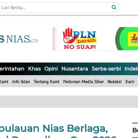
rintahan
Khas
Opini
Nusantara
Serba-serbi
Inde
Kami
Info Iklan
Tentang Kami
Pedoman Media Siber
Redaksi
Karir
pulauan Nias Berlaga,
B