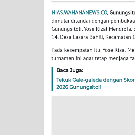
WN
NIAS.WAHANANEWS.CO
, Gunungsito
JAKARTA
dimulai ditandai dengan pembukaa
Gunungsitoli, Yose Rizal Mendrofa, 
WN
14, Desa Lasara Bahili, Kecamatan 
JABAR
Pada kesempatan itu, Yose Rizal 
WN
turnamen ini agar tetap menjaga fai
BANTEN
Baca Juga:
WN
Tekuk Gale-galeda dengan Skor
NTT
2026 Gunungsitoli
WN
KEPRI
WN
PAPUA