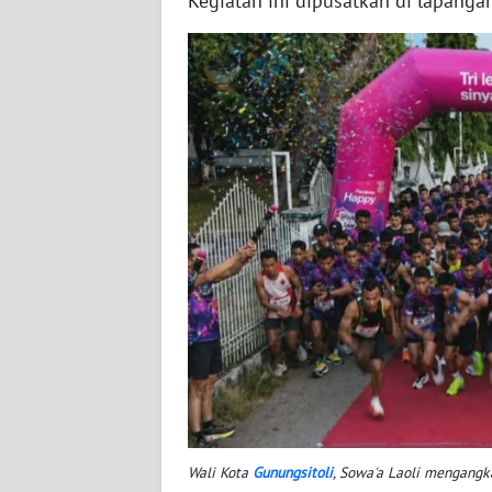
Kegiatan ini dipusatkan di lapanga
WN
JAKARTA
WN
JABAR
WN
BANTEN
WN
NTT
WN
KEPRI
WN
PAPUA
Wali Kota
Gunungsitoli
, Sowa'a Laoli mengangk