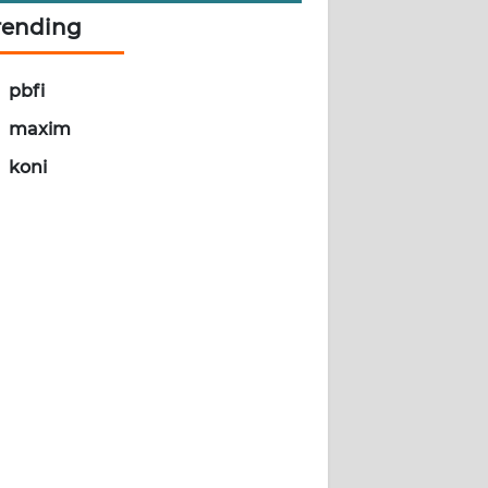
rending
pbfi
maxim
koni