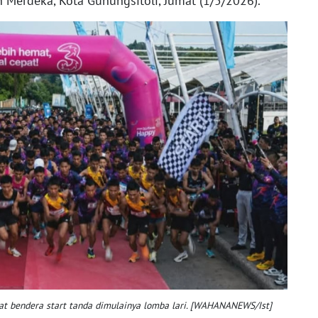
n Merdeka, Kota Gunungsitoli, Jumat (1/5/2026).
at bendera start tanda dimulainya lomba lari. [WAHANANEWS/Ist]