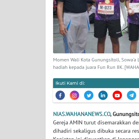
KAMI
PEDOMAN
MEDIA
SIBER
REDAKSI
Momen Wali Kota Gunungsitoli, Sowa'a L
KARIR
hadiah kepada juara Fun Run 8K. [WAH
DISCLAIMER
Ikuti Kami di:
Wahana
News
Regional
NIAS.WAHANANEWS.CO
, ‎Gunungsit
Gereja AMIN turut disemarakkan de
WN
dihadiri sekaligus dibuka secara re
SUMUT