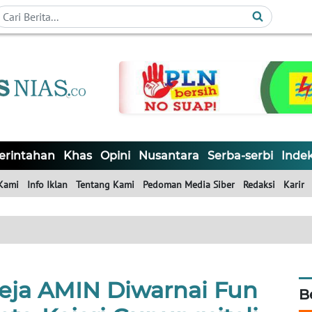
rintahan
Khas
Opini
Nusantara
Serba-serbi
Inde
Kami
Info Iklan
Tentang Kami
Pedoman Media Siber
Redaksi
Karir
eja AMIN Diwarnai Fun
B