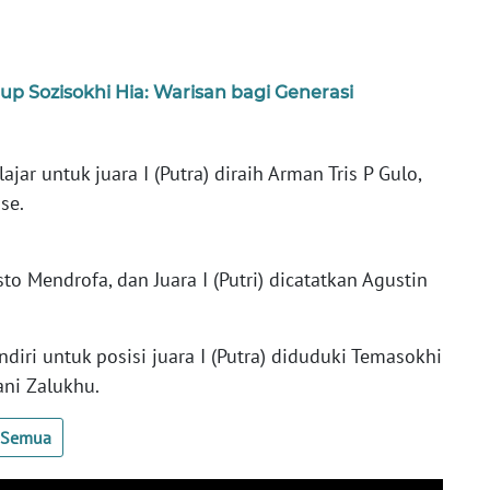
 Sozisokhi Hia: Warisan bagi Generasi
jar untuk ‎juara I (Putra) diraih Arman Tris P Gulo,
ase.
sto Mendrofa, dan ‎Juara I (Putri) dicatatkan Agustin
diri untuk posisi juara I (Putra) diduduki Temasokhi
iani Zalukhu.
t Semua