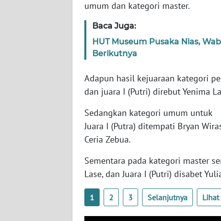
umum dan kategori master.
WN
Baca Juga:
LAMPUNG
HUT Museum Pusaka Nias, Wabup
Berikutnya
WN
JATENG
Adapun hasil kejuaraan kategori pela
dan juara I (Putri) direbut Yenima L
WN
NUSANTARA
Sedangkan ‎kategori umum untuk
‎Juara I (Putra) ditempati Bryan Wira
WN
Ceria Zebua.
JOGJA
Sementara pada kategori master sen
WN
Lase, dan Juara I (Putri) disabet Yul
JATIM
1
2
3
Selanjutnya
Liha
WN
BALI