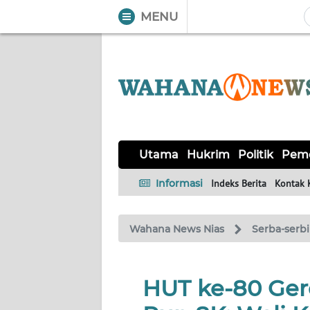
MENU
WAHANA
Tutup
TV
UTAMA
HUKRIM
Utama
Hukrim
Politik
Peme
POLITIK
Informasi
Indeks Berita
Kontak 
PEMERINTAHAN
Wahana News Nias
Serba-serbi
KHAS
HUT ke-80 Ger
OPINI