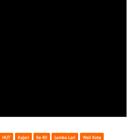
HUT
Kajari
Ke 80
Lomba Lari
Wali Kota