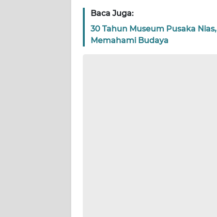
WN
Baca Juga:
PAPUA
30 Tahun Museum Pusaka Nias, 
BARAT
Memahami Budaya
WN
RIAU
WN
SERAMBI
WN
JAMBI
WN
SULTRA
WN
NTB