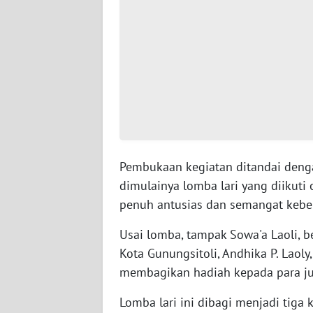
WN
SULTENG
WN
SULBAR
WN
BABEL
Pembukaan kegiatan ditandai deng
dimulainya lomba lari yang diikut
WN
SUMBAR
penuh antusias dan semangat kebe
Usai lomba, tampak Sowa'a Laoli, 
WN
SUMSEL
Kota Gunungsitoli, Andhika P. Laol
membagikan hadiah kepada para ju
WN
Lomba lari ini dibagi menjadi tiga k
BENGKULU