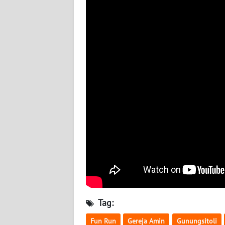
WN
KALBAR
WN
KALTENG
WN
KALTARA
WN
KALSEL
WN
KALTIM
Tag:
WN
SULSEL
Fun Run
Gereja Amin
Gunungsitoli