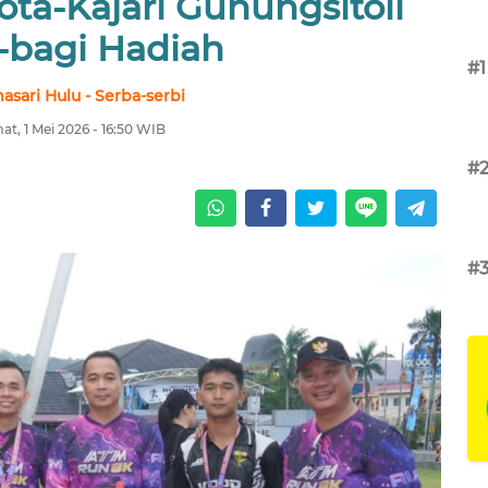
ota-Kajari Gunungsitoli
-bagi Hadiah
#1
asari Hulu - Serba-serbi
at, 1 Mei 2026 - 16:50 WIB
#
#