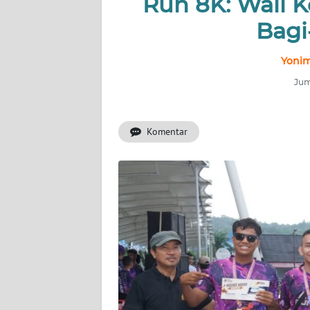
Run 8K: Wali K
NUSANTARA
Bagi
Yonim
SERBA-
SERBI
Jum
Informasi
Komentar
INDEKS
BERITA
KONTAK
KAMI
INFO
IKLAN
TENTANG