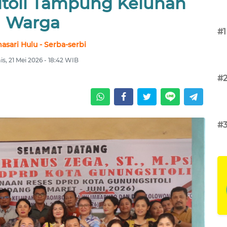
toli Tampung Keluhan
Warga
#1
asari Hulu - Serba-serbi
s, 21 Mei 2026 - 18:42 WIB
#
#