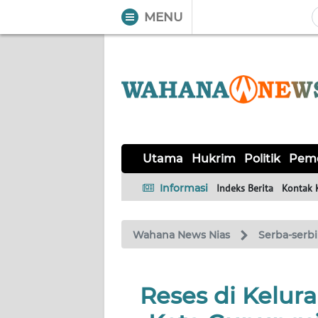
MENU
WAHANA
Tutup
TV
UTAMA
HUKRIM
Utama
Hukrim
Politik
Peme
POLITIK
Informasi
Indeks Berita
Kontak 
PEMERINTAHAN
Wahana News Nias
Serba-serbi
KHAS
Reses di Kelur
OPINI