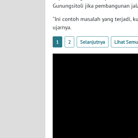
Gunungsitoli jika pembangunan jal
WN
LAMPUNG
"Ini contoh masalah yang terjadi, 
ujarnya.
WN
JATENG
1
2
Selanjutnya
Lihat Sem
WN
NUSANTARA
WN
JOGJA
WN
JATIM
WN
BALI