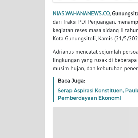
WN
NIAS.WAHANANEWS.CO
, Gunungsito
JAKARTA
dari fraksi PDI Perjuangan, mena
kegiatan reses masa sidang II tahu
WN
Kota Gunungsitoli, Kamis (21/5/202
JABAR
Adrianus mencatat sejumlah persoa
WN
lingkungan yang rusak di beberapa 
BANTEN
musim hujan, dan kebutuhan pener
WN
Baca Juga:
NTT
Serap Aspirasi Konstituen, Pau
Pemberdayaan Ekonomi
WN
KEPRI
WN
PAPUA