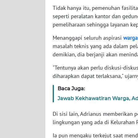
Tidak hanya itu, pemenuhan fasilit
WN
seperti peralatan kantor dan gedu
SULTENG
pemeliharaan sehingga layanan ke
WN
Menanggapi seluruh aspirasi
warga
SULBAR
masalah teknis yang ada dalam pe
demikian, dia berjanji akan menind
WN
BABEL
"Tentunya akan perlu diskusi-disku
diharapkan dapat terlaksana," ujarn
WN
SUMBAR
Baca Juga:
Jawab Kekhawatiran Warga, Ade
WN
SUMSEL
Di sisi lain, Adrianus memberikan p
lingkungan yang ada di Kelurahan P
WN
BENGKULU
Ia pun mengaku terkejut saat mend