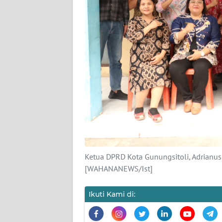
KAMI
PEDOMAN
MEDIA
SIBER
REDAKSI
KARIR
DISCLAIMER
Wahana
Ketua DPRD Kota Gunungsitoli, Adrianus
News
[WAHANANEWS/Ist]
Regional
Ikuti Kami di:
WN
SUMUT