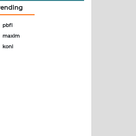
rending
pbfi
maxim
koni