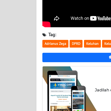
WN
KALBAR
WN
KALTENG
Tag:
Adrianus Zega
DPRD
Keluhan
Kelu
WN
KALTARA
WN
KALSEL
WN
KALTIM
Jadilah
WN
SULSEL