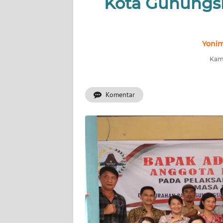
Kota Gunungsi
NUSANTARA
Yonim
SERBA-
SERBI
Kami
Informasi
Komentar
INDEKS
BERITA
KONTAK
KAMI
INFO
IKLAN
TENTANG