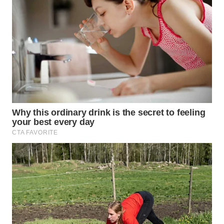
WN
SIMALUNGUN
WN
LABUHANBATU
WN
TAPANULI
TENGAH
WN DELI
SERDANG
WN
TEBING
TINGGI