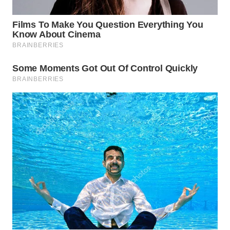
ID
WAHANANEWS
CO ID
WAHANANEWS
NET
WAHANA
SPORT
WAHANA
UMKM
WAHANA
SELEB
WAHANA