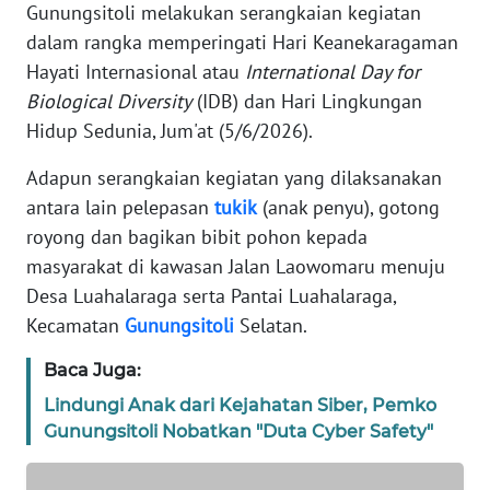
Gunungsitoli melakukan serangkaian kegiatan
TENTANG
dalam rangka memperingati Hari Keanekaragaman
KAMI
Hayati Internasional atau
International
Day for
Biological Diversity
(IDB) dan Hari Lingkungan
PEDOMAN
MEDIA
Hidup Sedunia, Jum'at (5/6/2026).
SIBER
Adapun serangkaian kegiatan yang dilaksanakan
REDAKSI
antara lain pelepasan
tukik
(anak penyu), gotong
royong dan bagikan bibit pohon kepada
KARIR
masyarakat di kawasan Jalan Laowomaru menuju
Desa Luahalaraga serta Pantai Luahalaraga,
DISCLAIMER
Kecamatan
Gunungsitoli
Selatan.
Baca Juga:
Wahana
News
Lindungi Anak dari Kejahatan Siber, Pemko
Regional
Gunungsitoli Nobatkan "Duta Cyber Safety"
WN