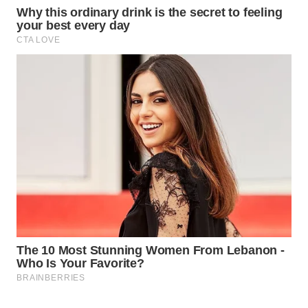
PERSONA
WAHANA
OTOMOTIF
WAHANA
HEALTH
WAHANA
DESA
WISATA
LAPAK
WAHANA
Wahana
Network