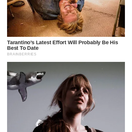
ADVOKAT
WAHANA
INFRASTRUKTUR
WAHANA
KONSUMEN
WAHANA
LISTRIK
WAHANA
TRAVEL
WAHANA
TV
WAHANANEWS