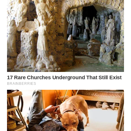
LIKUPANG
WN
LABUANBAJO
WN
BORNEO
Wahana
Media
Group
WAHANA
NEWS
WAHANA
TANI
WAHANA