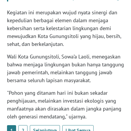
NTB
Kegiatan ini merupakan wujud nyata sinergi dan
kepedulian berbagai elemen dalam menjaga
WN
SULTENG
kebersihan serta kelestarian lingkungan demi
mewujudkan Kota Gunungsitoli yang hijau, bersih,
WN
sehat, dan berkelanjutan.
SULBAR
Wali Kota Gunungsitoli, Sowa’a Laoli, menegaskan
bahwa menjaga lingkungan bukan hanya tanggung
WN
BABEL
jawab pemerintah, melainkan tanggung jawab
bersama seluruh lapisan masyarakat.
WN
"Pohon yang ditanam hari ini bukan sekadar
SUMBAR
penghijauan, melainkan investasi ekologis yang
WN
manfaatnya akan dirasakan dalam jangka panjang
SUMSEL
oleh generasi mendatang," ujarnya.
WN
1
2
Selanjutnya
Lihat Semua