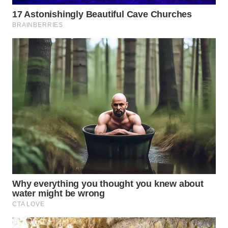
WN
BOROBUDUR
WN
MADURA
WN
SURABAYA
WN
NATUNA
WN
BINTAN
WN
MANDALIKA
WN