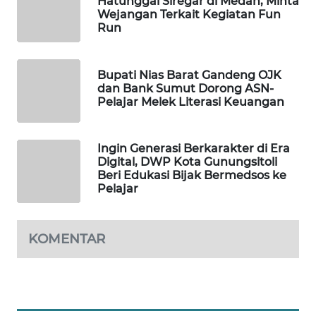
Hatunggal Siregar di Medan, Minta
NEWS
Wejangan Terkait Kegiatan Fun
Run
SITUNGIR
NEWS
Bupati Nias Barat Gandeng OJK
dan Bank Sumut Dorong ASN-
Pelajar Melek Literasi Keuangan
SIDIKALANG
NEWS
Ingin Generasi Berkarakter di Era
SIBARAGAS
Digital, DWP Kota Gunungsitoli
NEWS
Beri Edukasi Bijak Bermedsos ke
Pelajar
METRO
SIANTAR
NEWS
KOMENTAR
METRO
MEDAN
NEWS