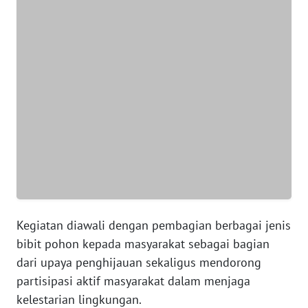
SUMUT
WN
JAKARTA
WN
JABAR
WN
BANTEN
WN
NTT
Kegiatan diawali dengan pembagian berbagai jenis
bibit pohon kepada masyarakat sebagai bagian
WN
KEPRI
dari upaya penghijauan sekaligus mendorong
partisipasi aktif masyarakat dalam menjaga
WN
kelestarian lingkungan.