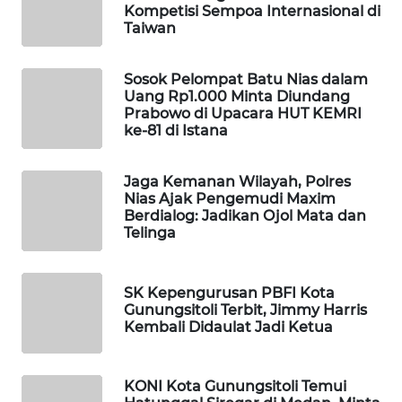
MKLI
Kompetisi Sempoa Internasional di
Taiwan
LPKKI
Sosok Pelompat Batu Nias dalam
LKKI
Uang Rp1.000 Minta Diundang
Prabowo di Upacara HUT KEMRI
ke-81 di Istana
KOPEKLIN
Jaga Kemanan Wilayah, Polres
PORTAL
Nias Ajak Pengemudi Maxim
KONSUMEN
Berdialog: Jadikan Ojol Mata dan
Telinga
FORWAMKI
SK Kepengurusan PBFI Kota
ALPERKLINAS
Gunungsitoli Terbit, Jimmy Harris
Kembali Didaulat Jadi Ketua
FORJASIDA
KONI Kota Gunungsitoli Temui
TAMBANG