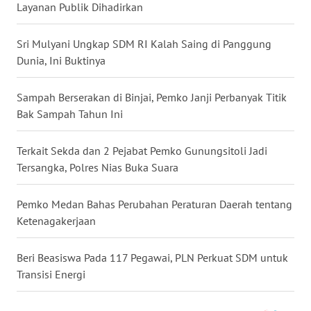
SULSEL
Layanan Publik Dihadirkan
WN
Sri Mulyani Ungkap SDM RI Kalah Saing di Panggung
GORONTALO
Dunia, Ini Buktinya
WN
Sampah Berserakan di Binjai, Pemko Janji Perbanyak Titik
SULUT
Bak Sampah Tahun Ini
WN
Terkait Sekda dan 2 Pejabat Pemko Gunungsitoli Jadi
MALUKU
Tersangka, Polres Nias Buka Suara
WN
Pemko Medan Bahas Perubahan Peraturan Daerah tentang
MALUT
Ketenagakerjaan
WN
Beri Beasiswa Pada 117 Pegawai, PLN Perkuat SDM untuk
DAIRI
Transisi Energi
WN