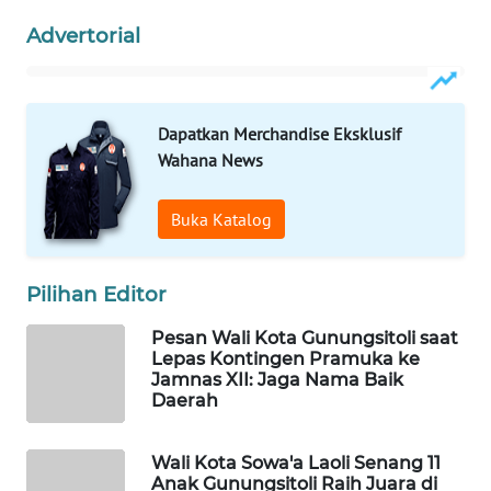
KONSUMEN
LISTRIK
Advertorial
MASYARAKAT
KELISTRIKAN
Dapatkan Merchandise Eksklusif
Wahana News
WALINKI
ID
Buka Katalog
MAWAKA
ID
Pilihan Editor
MARTABAT
Pesan Wali Kota Gunungsitoli saat
NET
Lepas Kontingen Pramuka ke
Jamnas XII: Jaga Nama Baik
Daerah
PLN
WATCH
Wali Kota Sowa'a Laoli Senang 11
Anak Gunungsitoli Raih Juara di