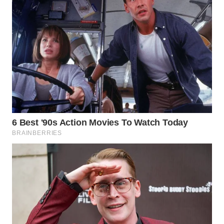
TANGERANG
WN
BINJAI
WN
CIREBON
WN
INDRAMAYU
WN
KUNINGAN
WN
MAJALENGKA
WN