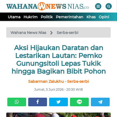
Utama
Hukrim
Politik
Pemerintahan
Khas
Opini
Nu
WAHANA
Tutup
TV
Wahana News Nias
Serba-serbi
Aksi Hijaukan Daratan dan
UTAMA
Lestarikan Lautan: Pemko
HUKRIM
Gunungsitoli Lepas Tukik
hingga Bagikan Bibit Pohon
POLITIK
Sabarman Zalukhu - Serba-serbi
Jumat, 5 Juni 2026 - 20:30 WIB
PEMERINTAHAN
KHAS