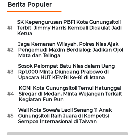
Berita Populer
METRO
JAKARTA
SK Kepengurusan PBFI Kota Gunungsitoli
NEWS
#1
Terbit, Jimmy Harris Kembali Didaulat Jadi
Ketua
KRT
Jaga Kemanan Wilayah, Polres Nias Ajak
NEWS
#2
Pengemudi Maxim Berdialog: Jadikan Ojol
Mata dan Telinga
KARING
Sosok Pelompat Batu Nias dalam Uang
NEWS
#3
Rp1.000 Minta Diundang Prabowo di
Upacara HUT KEMRI ke-81 di Istana
JURNAL
KONI Kota Gunungsitoli Temui Hatunggal
MARITIM
#4
Siregar di Medan, Minta Wejangan Terkait
Kegiatan Fun Run
HUMBANG
Wali Kota Sowa'a Laoli Senang 11 Anak
NEWS
#5
Gunungsitoli Raih Juara di Kompetisi
Sempoa Internasional di Taiwan
GARONGGANG
NEWS