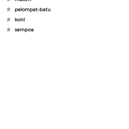
#
pelompat-batu
AKHLAK
#
koni
ID
#
sempoa
PERAPKI
NEWS
SONYA
ASA
NEWS