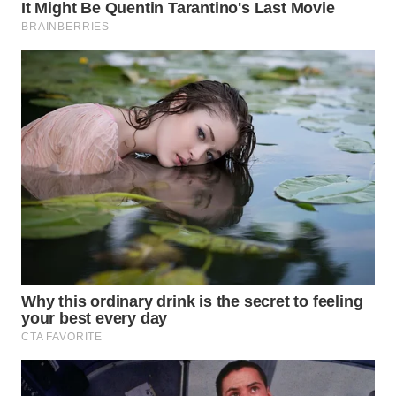
WN
SAMOSIR
WN
PADANG
LAWAS
WN
SUMEDANG
WN
CIANJUR
WN
KEPULAUAN
SERIBU
WN