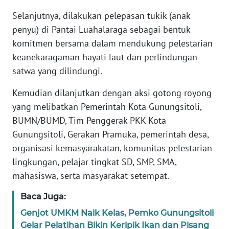
PAPUA
Selanjutnya, dilakukan pelepasan tukik (anak
penyu) di Pantai Luahalaraga sebagai bentuk
WN
PAPUA
komitmen bersama dalam mendukung pelestarian
BARAT
keanekaragaman hayati laut dan perlindungan
satwa yang dilindungi.
WN
RIAU
Kemudian dilanjutkan dengan aksi gotong royong
yang melibatkan Pemerintah Kota Gunungsitoli,
WN
BUMN/BUMD, Tim Penggerak PKK Kota
SERAMBI
Gunungsitoli, Gerakan Pramuka, pemerintah desa,
organisasi kemasyarakatan, komunitas pelestarian
WN
lingkungan, pelajar tingkat SD, SMP, SMA,
JAMBI
mahasiswa, serta masyarakat setempat.
WN
Baca Juga:
SULTRA
Genjot UMKM Naik Kelas, Pemko Gunungsitoli
Gelar Pelatihan Bikin Keripik Ikan dan Pisang
WN