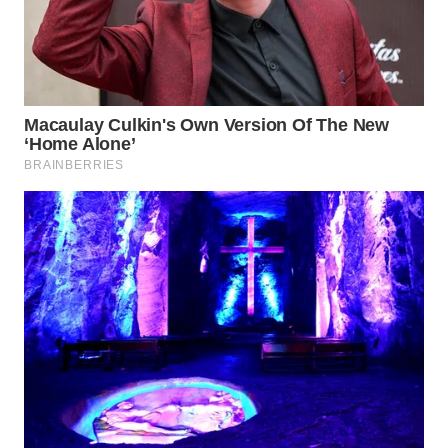
SUBANG
WN
SUKABUMI
WN
PURWAKARTA
WN
PRIANGAN
TIMUR
WN
SEMARANG
WN
SOLO