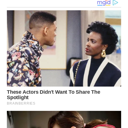
DANAU
TOBA
WN
NIAS
WN
LANGKAT
WN
TAPANULI
SELATAN
WN
TANJUNG
LESUNG
WN
KARO