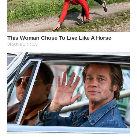
WN
PAKPAK
WN
KARAWANG
WN
BEKASI
WN
BOGOR
WN
DEPOK
WN
TAPANULI
UTARA