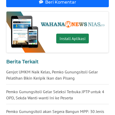
Beri Komentar
BALI
WN
KALBAR
WN
Install Aplikasi
KALTENG
WN
KALTARA
Berita Terkait
Genjot UMKM Naik Kelas, Pemko Gunungsitoli Gelar
WN
Pelatihan Bikin Keripik Ikan dan Pisang
KALSEL
Pemko Gunungsitoli Gelar Seleksi Terbuka JPTP untuk 4
WN
OPD, Sekda Wanti-wanti Ini ke Peserta
KALTIM
Pemko Gunungsitoli akan Segera Bangun MPP: 30 Jenis
WN