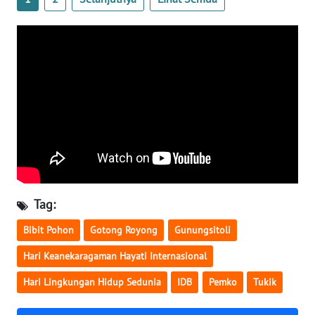
BENGKULU
WN
LAMPUNG
WN
JATENG
WN
NUSANTARA
Tag:
WN
JOGJA
Bibit Pohon
Gotong Royong
Gunungsitoli
Hari Keanekaragaman Hayati Internasional
WN
JATIM
Hari Lingkungan Hidup Sedunia
IDB
Pemko
Tukik
WN