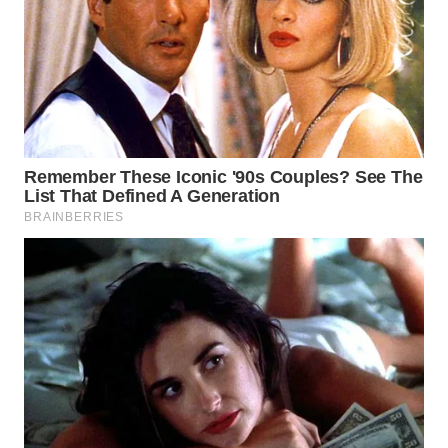
ID
WAHANANEWS
CO ID
WAHANANEWS
NET
WAHANA
SPORT
WAHANA
UMKM
WAHANA
SELEB
WAHANA