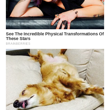
WN
BOROBUDUR
WN
MADURA
WN
SURABAYA
WN
NATUNA
WN
BINTAN
WN
MANDALIKA
WN