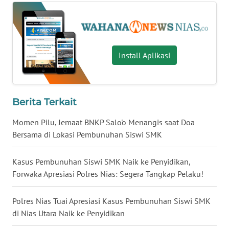
BALI
WN
KALBAR
Install Aplikasi
WN
KALTENG
Berita Terkait
WN
KALTARA
Momen Pilu, Jemaat BNKP Salo'o Menangis saat Doa
Bersama di Lokasi Pembunuhan Siswi SMK
WN
KALSEL
Kasus Pembunuhan Siswi SMK Naik ke Penyidikan,
Forwaka Apresiasi Polres Nias: Segera Tangkap Pelaku!
WN
KALTIM
Polres Nias Tuai Apresiasi Kasus Pembunuhan Siswi SMK
di Nias Utara Naik ke Penyidikan
WN