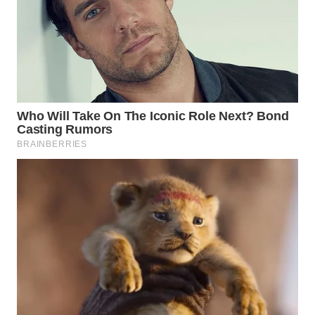
WN
SIMALUNGUN
WN
LABUHANBATU
WN
TAPANULI
TENGAH
WN DELI
SERDANG
WN
TEBING
TINGGI