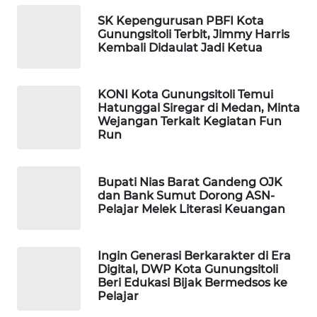
KONSUMEN
LISTRIK
SK Kepengurusan PBFI Kota
Gunungsitoli Terbit, Jimmy Harris
Kembali Didaulat Jadi Ketua
MASYARAKAT
KELISTRIKAN
KONI Kota Gunungsitoli Temui
WALINKI
Hatunggal Siregar di Medan, Minta
Wejangan Terkait Kegiatan Fun
ID
Run
MAWAKA
ID
Bupati Nias Barat Gandeng OJK
dan Bank Sumut Dorong ASN-
Pelajar Melek Literasi Keuangan
MARTABAT
NET
Ingin Generasi Berkarakter di Era
PLN
Digital, DWP Kota Gunungsitoli
WATCH
Beri Edukasi Bijak Bermedsos ke
Pelajar