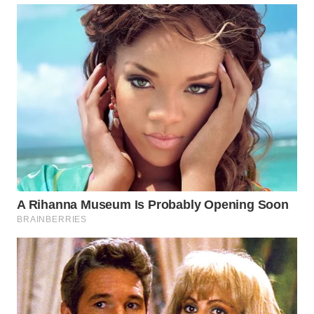
ADVOKAT
WAHANA
INFRASTRUKTUR
WAHANA
KONSUMEN
WAHANA
LISTRIK
WAHANA
TRAVEL
WAHANA
TV
WAHANANEWS