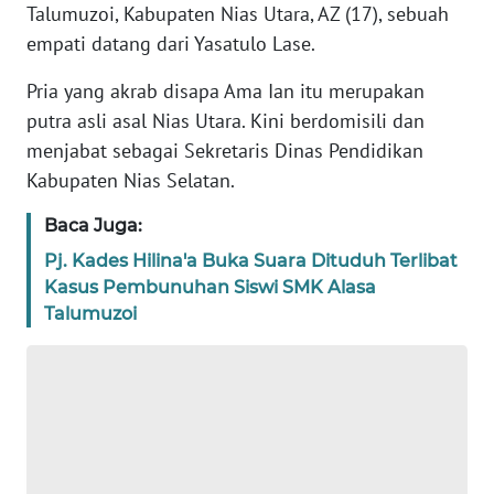
Talumuzoi, Kabupaten Nias Utara, AZ (17), sebuah
TENTANG
empati datang dari Yasatulo Lase.
KAMI
Pria yang akrab disapa Ama Ian itu merupakan
PEDOMAN
putra asli asal Nias Utara. Kini berdomisili dan
MEDIA
SIBER
menjabat sebagai Sekretaris Dinas Pendidikan
Kabupaten Nias Selatan.
REDAKSI
Baca Juga:
Pj. Kades Hilina'a Buka Suara Dituduh Terlibat
KARIR
Kasus Pembunuhan Siswi SMK Alasa
Talumuzoi
DISCLAIMER
Wahana
News
Regional
WN