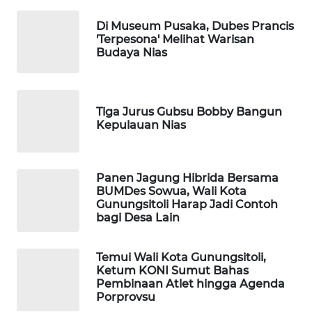
MKLI
Di Museum Pusaka, Dubes Prancis
LPKKI
'Terpesona' Melihat Warisan
Budaya Nias
LKKI
KOPEKLIN
Tiga Jurus Gubsu Bobby Bangun
Kepulauan Nias
PORTAL
KONSUMEN
Panen Jagung Hibrida Bersama
BUMDes Sowua, Wali Kota
FORWAMKI
Gunungsitoli Harap Jadi Contoh
bagi Desa Lain
ALPERKLINAS
Temui Wali Kota Gunungsitoli,
Ketum KONI Sumut Bahas
FORJASIDA
Pembinaan Atlet hingga Agenda
Porprovsu
TAMBANG