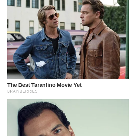
DANAU
TOBA
WN
NIAS
WN
LANGKAT
WN
TAPANULI
SELATAN
WN
TANJUNG
LESUNG
WN
KARO