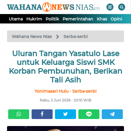
Utama
Hukrim
Politik
Pemerintahan
Khas
Opini
Nu
WAHANA
Tutup
TV
Wahana News Nias
Serba-serbi
Uluran Tangan Yasatulo Lase
UTAMA
untuk Keluarga Siswi SMK
HUKRIM
Korban Pembunuhan, Berikan
Tali Asih
POLITIK
Yonimasari Hulu - Serba-serbi
Rabu, 3 Juni 2026 - 20:10 WIB
PEMERINTAHAN
KHAS