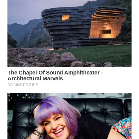
SUBANG
WN
SUKABUMI
WN
PURWAKARTA
WN
PRIANGAN
TIMUR
WN
SEMARANG
WN
SOLO