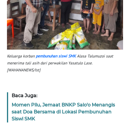
PAPUA
WN
PAPUA
BARAT
WN
RIAU
Keluarga korban
pembunuhan
siswi
SMK
Alasa Talumuzoi saat
menerima tali asih dari perwakilan Yasatulo Lase.
WN
[WAHANANEWS/Ist]
SERAMBI
WN
JAMBI
Baca Juga:
Momen Pilu, Jemaat BNKP Salo'o Menangis
WN
saat Doa Bersama di Lokasi Pembunuhan
SULTRA
Siswi SMK
WN