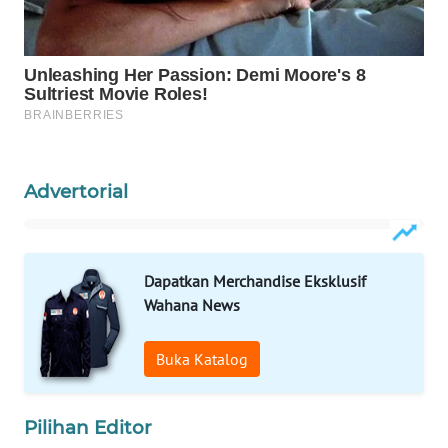
PERSONA
WAHANA
OTOMOTIF
WAHANA
HEALTH
Advertorial
WAHANA
DESA
WISATA
Dapatkan Merchandise Eksklusif
Wahana News
LAPAK
WAHANA
Buka Katalog
Wahana
Network
Pilihan Editor