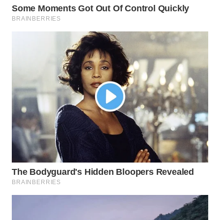
TANGERANG
WN
BINJAI
WN
CIREBON
WN
INDRAMAYU
WN
KUNINGAN
WN
MAJALENGKA
WN