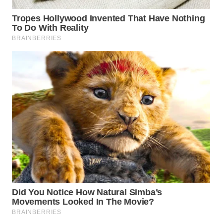
LIKUPANG
WN
LABUANBAJO
WN
BORNEO
Wahana
Media
Group
WAHANA
NEWS
WAHANA
TANI
WAHANA