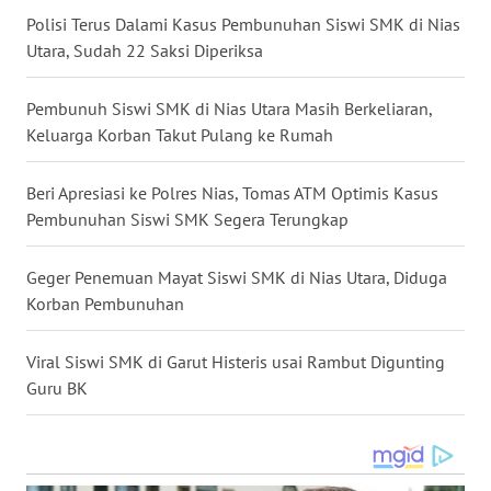
SULSEL
Polisi Terus Dalami Kasus Pembunuhan Siswi SMK di Nias
Utara, Sudah 22 Saksi Diperiksa
WN
GORONTALO
Pembunuh Siswi SMK di Nias Utara Masih Berkeliaran,
Keluarga Korban Takut Pulang ke Rumah
WN
SULUT
Beri Apresiasi ke Polres Nias, Tomas ATM Optimis Kasus
Pembunuhan Siswi SMK Segera Terungkap
WN
MALUKU
Geger Penemuan Mayat Siswi SMK di Nias Utara, Diduga
Korban Pembunuhan
WN
MALUT
Viral Siswi SMK di Garut Histeris usai Rambut Digunting
Guru BK
WN
DAIRI
WN