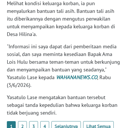
Melihat kondisi keluarga korban, ia pun
NTB
menyalurkan bantuan tali asih. Bantuan tali asih
itu diberikannya dengan mengutus perwakilan
WN
untuk menyampaikan kepada keluarga korban di
SULTENG
Desa Hilina'a.
WN
"Informasi ini saya dapat dari pemberitaan media
SULBAR
sosial, dan saya meminta kesediaan Bapak Ama
Lois Hulu bersama teman-teman untuk berkunjung
WN
dan menyampaikan bantuan yang seadanya,"
BABEL
Yasatulo Lase kepada
WAHANANEWS.CO
,
Rabu
(3/6/2026).
WN
SUMBAR
Yasatulo Lase mengatakan bantuan tersebut
sebagai tanda kepedulian bahwa keluarga korban
WN
SUMSEL
tidak berjuang sendiri.
1
2
3
4
Selanjutnya
Lihat Semua
WN