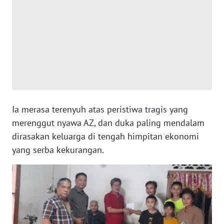
SUMUT
WN
JAKARTA
WN
JABAR
WN
Ia merasa terenyuh atas peristiwa tragis yang
BANTEN
merenggut nyawa AZ, dan duka paling mendalam
dirasakan keluarga di tengah himpitan ekonomi
WN
yang serba kekurangan.
NTT
WN
KEPRI
WN