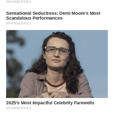
WN
SAMOSIR
WN
PADANG
LAWAS
WN
SUMEDANG
WN
CIANJUR
WN
KEPULAUAN
SERIBU
WN