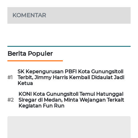
NEWS
KOMENTAR
SITUNGIR
NEWS
SIDIKALANG
NEWS
Berita Populer
SIBARAGAS
SK Kepengurusan PBFI Kota Gunungsitoli
NEWS
#1
Terbit, Jimmy Harris Kembali Didaulat Jadi
Ketua
METRO
KONI Kota Gunungsitoli Temui Hatunggal
SIANTAR
#2
Siregar di Medan, Minta Wejangan Terkait
NEWS
Kegiatan Fun Run
METRO
MEDAN
NEWS