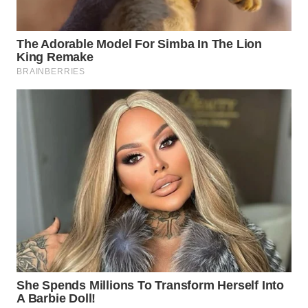
WN
PAKPAK
WN
KARAWANG
WN
BEKASI
WN
BOGOR
WN
DEPOK
WN
TAPANULI
UTARA