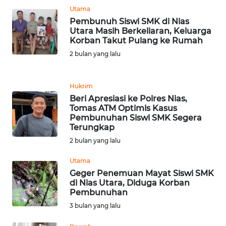
SUMUT
Utama
Pembunuh Siswi SMK di Nias
WN
Utara Masih Berkeliaran, Keluarga
Korban Takut Pulang ke Rumah
JAKARTA
2 bulan yang lalu
WN
JABAR
Hukrim
Beri Apresiasi ke Polres Nias,
WN
Tomas ATM Optimis Kasus
BANTEN
Pembunuhan Siswi SMK Segera
Terungkap
2 bulan yang lalu
WN
NTT
Utama
Geger Penemuan Mayat Siswi SMK
WN
di Nias Utara, Diduga Korban
KEPRI
Pembunuhan
3 bulan yang lalu
WN