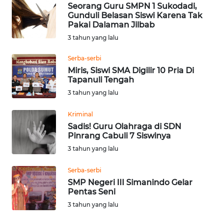
Seorang Guru SMPN 1 Sukodadi,
BALI
Gunduli Belasan Siswi Karena Tak
Pakai Dalaman Jilbab
WN
3 tahun yang lalu
KALBAR
Serba-serbi
WN
Miris, Siswi SMA Digilir 10 Pria Di
KALTENG
Tapanuli Tengah
3 tahun yang lalu
WN
Kriminal
KALTARA
Sadis! Guru Olahraga di SDN
Pinrang Cabuli 7 Siswinya
WN
3 tahun yang lalu
KALSEL
Serba-serbi
WN
SMP Negeri III Simanindo Gelar
KALTIM
Pentas Seni
3 tahun yang lalu
WN