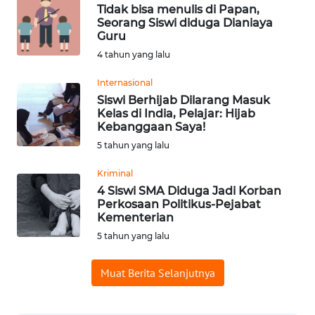
Tidak bisa menulis di Papan,
WN
Seorang Siswi diduga Dianiaya
SAMOSIR
Guru
4 tahun yang lalu
WN
PADANG
Internasional
LAWAS
Siswi Berhijab Dilarang Masuk
Kelas di India, Pelajar: Hijab
Kebanggaan Saya!
WN
5 tahun yang lalu
SUMEDANG
Kriminal
WN
4 Siswi SMA Diduga Jadi Korban
CIANJUR
Perkosaan Politikus-Pejabat
Kementerian
5 tahun yang lalu
WN
KEPULAUAN
SERIBU
Muat Berita Selanjutnya
WN