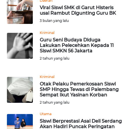
Daerah
PAPUA
Viral Siswi SMK di Garut Histeris
usai Rambut Digunting Guru BK
WN
3 bulan yang lalu
PAPUA
BARAT
Kriminal
Guru Seni Budaya Diduga
WN
Lakukan Pelecehkan Kepada 11
RIAU
Siswi SMKN 56 Jakarta
2 tahun yang lalu
WN
SERAMBI
Kriminal
Otak Pelaku Pemerkosaan Siswi
WN
SMP Hingga Tewas di Palembang
JAMBI
Sempat Ikut Yasinan Korban
2 tahun yang lalu
WN
SULTRA
Utama
Siswi Berprestasi Asal Deli Serdang
Akan Hadiri Puncak Peringatan
WN