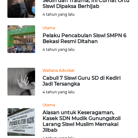
Sedih dan Trauma, Ini Curhat Ortu
Siswi Dipaksa Berhijab
WN
4 tahun yang lalu
SIMALUNGUN
Utama
Pelaku Pencabulan Siswi SMPN 6
WN
Bekasi Resmi Ditahan
LABUHANBATU
4 tahun yang lalu
WN
TAPANULI
Wahana Advokat
TENGAH
Cabuli 7 Siswi Guru SD di Kediri
Jadi Tersangka
WN DELI
4 tahun yang lalu
SERDANG
Utama
WN
Alasan untuk Keseragaman,
TEBING
Kasek SDN Mudik Gunungsitoli
TINGGI
Larang Siswi Muslim Memakai
Jilbab