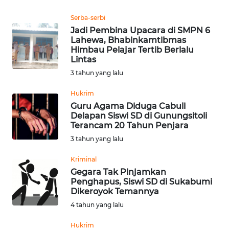
SULSEL
Serba-serbi
Jadi Pembina Upacara di SMPN 6
WN
Lahewa, Bhabinkamtibmas
GORONTALO
Himbau Pelajar Tertib Berlalu
Lintas
WN
3 tahun yang lalu
SULUT
Hukrim
Guru Agama Diduga Cabuli
WN
Delapan Siswi SD di Gunungsitoli
MALUKU
Terancam 20 Tahun Penjara
3 tahun yang lalu
WN
MALUT
Kriminal
Gegara Tak Pinjamkan
Penghapus, Siswi SD di Sukabumi
WN
Dikeroyok Temannya
DAIRI
4 tahun yang lalu
WN
Hukrim