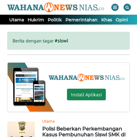
Utama
Hukrim
Politik
Pemerintahan
Khas
Opini
Nu
WAHANA
Tutup
TV
Berita dengan tagar
#siswi
UTAMA
HUKRIM
POLITIK
Install Aplikasi
PEMERINTAHAN
Utama
KHAS
Polisi Beberkan Perkembangan
Kasus Pembunuhan Siswi SMK di