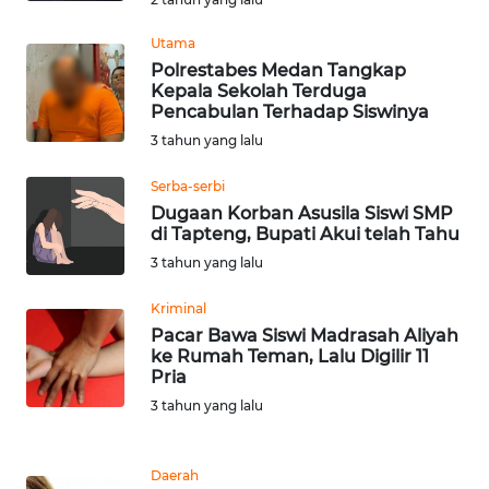
BENGKULU
Utama
Polrestabes Medan Tangkap
WN
Kepala Sekolah Terduga
LAMPUNG
Pencabulan Terhadap Siswinya
3 tahun yang lalu
WN
JATENG
Serba-serbi
Dugaan Korban Asusila Siswi SMP
di Tapteng, Bupati Akui telah Tahu
WN
NUSANTARA
3 tahun yang lalu
Kriminal
WN
Pacar Bawa Siswi Madrasah Aliyah
JOGJA
ke Rumah Teman, Lalu Digilir 11
Pria
WN
3 tahun yang lalu
JATIM
Daerah
WN