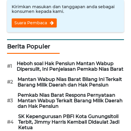
TANGERANG
Kirimkan masukan dan tanggapan anda sebagai
konsumen kepada kami.
WN
Suara Pembaca
BINJAI
WN
Berita Populer
CIREBON
WN
Heboh soal Hak Pensiun Mantan Wabup
#1
INDRAMAYU
Dipersulit, Ini Penjelasan Pemkab Nias Barat
Mantan Wabup Nias Barat Bilang Ini Terkait
#2
WN
Barang Milik Daerah dan Hak Pensiun
KUNINGAN
Pemkab Nias Barat Respons Pernyataan
#3
Mantan Wabup Terkait Barang Milik Daerah
WN
dan Hak Pensiun
MAJALENGKA
SK Kepengurusan PBFI Kota Gunungsitoli
#4
Terbit, Jimmy Harris Kembali Didaulat Jadi
WN
Ketua