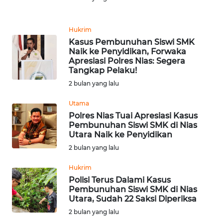
TENTANG
KAMI
Hukrim
Kasus Pembunuhan Siswi SMK
PEDOMAN
Naik ke Penyidikan, Forwaka
MEDIA
Apresiasi Polres Nias: Segera
SIBER
Tangkap Pelaku!
2 bulan yang lalu
REDAKSI
Utama
Polres Nias Tuai Apresiasi Kasus
KARIR
Pembunuhan Siswi SMK di Nias
Utara Naik ke Penyidikan
DISCLAIMER
2 bulan yang lalu
Hukrim
Wahana
Polisi Terus Dalami Kasus
News
Pembunuhan Siswi SMK di Nias
Regional
Utara, Sudah 22 Saksi Diperiksa
2 bulan yang lalu
WN