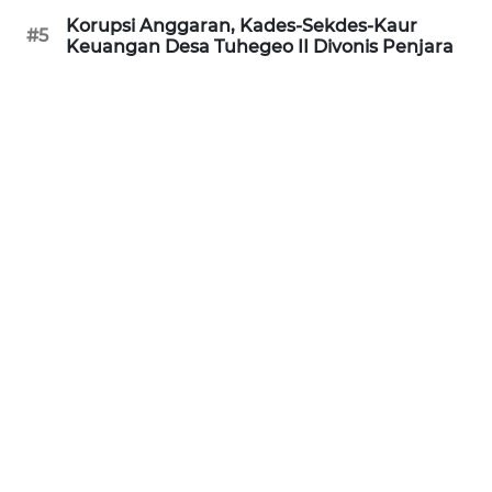
SUBANG
Korupsi Anggaran, Kades-Sekdes-Kaur
#5
Keuangan Desa Tuhegeo II Divonis Penjara
WN
SUKABUMI
WN
PURWAKARTA
WN
PRIANGAN
TIMUR
WN
SEMARANG
WN
SOLO