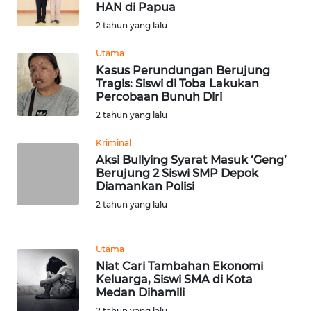
HAN di Papua
NTB
2 tahun yang lalu
WN
Utama
SULTENG
Kasus Perundungan Berujung
Tragis: Siswi di Toba Lakukan
Percobaan Bunuh Diri
WN
2 tahun yang lalu
SULBAR
Kriminal
WN
Aksi Bullying Syarat Masuk ‘Geng’
BABEL
Berujung 2 Siswi SMP Depok
Diamankan Polisi
WN
2 tahun yang lalu
SUMBAR
Utama
WN
Niat Cari Tambahan Ekonomi
SUMSEL
Keluarga, Siswi SMA di Kota
Medan Dihamili
WN
2 tahun yang lalu