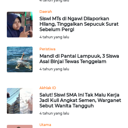
4 tahun yang lalu
WN
PAKPAK
Daerah
Siswi MTs di Ngawi Dilaporkan
WN
Hilang, Tinggalkan Sepucuk Surat
KARAWANG
Sebelum Pergi
4 tahun yang lalu
WN
Peristiwa
BEKASI
Mandi di Pantai Lampuuk, 3 Siswa
Asal Binjai Tewas Tenggelam
WN
4 tahun yang lalu
BOGOR
WN
Akhlak ID
DEPOK
Salut! Siswi SMA Ini Tak Malu Kerja
Jadi Kuli Angkat Semen, Warganet
Sebut Wanita Tangguh
WN
TAPANULI
4 tahun yang lalu
UTARA
Utama