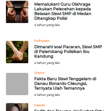
DANAU
Memalukan! Guru Olahraga
TOBA
Lakukan Pelecehan kepada
Belasan Siswi SMP di Medan
Ditangkap Polisi
WN
NIAS
4 tahun yang lalu
WN
Polhukam
LANGKAT
Dimarahi soal Pacaran, Siswi SMP
di Palembang Polisikan Ibu
WN
Kandung
TAPANULI
4 tahun yang lalu
SELATAN
Utama
Fakta Baru Siswi Tenggelam di
WN
Danau Bonardo Cileungsi,
TANJUNG
Ternyata Ulah Temannya
LESUNG
4 tahun yang lalu
WN
Daerah
KARO