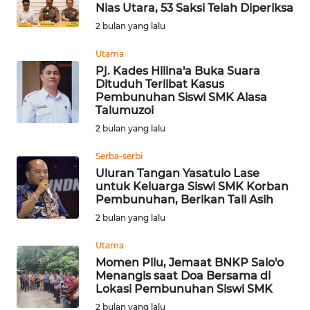
OPINI
Nias Utara, 53 Saksi Telah Diperiksa
2 bulan yang lalu
NUSANTARA
Utama
Pj. Kades Hilina'a Buka Suara
Dituduh Terlibat Kasus
SERBA-
Pembunuhan Siswi SMK Alasa
SERBI
Talumuzoi
2 bulan yang lalu
Informasi
Serba-serbi
INDEKS
Uluran Tangan Yasatulo Lase
BERITA
untuk Keluarga Siswi SMK Korban
Pembunuhan, Berikan Tali Asih
2 bulan yang lalu
KONTAK
KAMI
Utama
Momen Pilu, Jemaat BNKP Salo'o
INFO
Menangis saat Doa Bersama di
IKLAN
Lokasi Pembunuhan Siswi SMK
2 bulan yang lalu