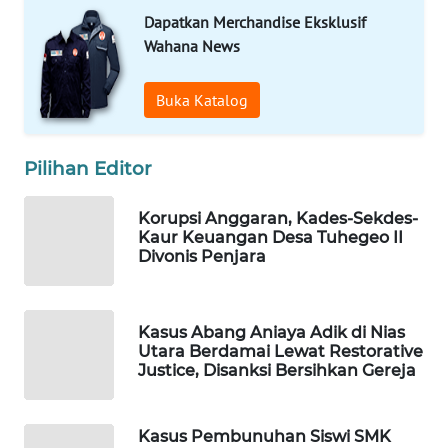
KONSUMEN
Dapatkan Merchandise Eksklusif
LISTRIK
Wahana News
MASYARAKAT
KELISTRIKAN
Buka Katalog
WALINKI
Pilihan Editor
ID
Korupsi Anggaran, Kades-Sekdes-
MAWAKA
Kaur Keuangan Desa Tuhegeo II
ID
Divonis Penjara
MARTABAT
NET
Kasus Abang Aniaya Adik di Nias
Utara Berdamai Lewat Restorative
Justice, Disanksi Bersihkan Gereja
PLN
WATCH
Kasus Pembunuhan Siswi SMK