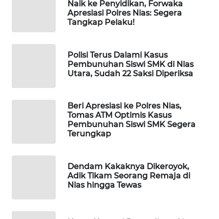
MKLI
Naik ke Penyidikan, Forwaka
Apresiasi Polres Nias: Segera
Tangkap Pelaku!
LPKKI
LKKI
Polisi Terus Dalami Kasus
Pembunuhan Siswi SMK di Nias
Utara, Sudah 22 Saksi Diperiksa
KOPEKLIN
PORTAL
Beri Apresiasi ke Polres Nias,
KONSUMEN
Tomas ATM Optimis Kasus
Pembunuhan Siswi SMK Segera
Terungkap
FORWAMKI
ALPERKLINAS
Dendam Kakaknya Dikeroyok,
Adik Tikam Seorang Remaja di
Nias hingga Tewas
FORJASIDA
TAMBANG