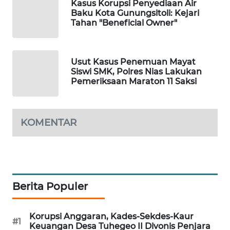
Kasus Korupsi Penyediaan Air
NEWS
Baku Kota Gunungsitoli: Kejari
Tahan "Beneficial Owner"
SITUNGIR
NEWS
Usut Kasus Penemuan Mayat
Siswi SMK, Polres Nias Lakukan
SIDIKALANG
Pemeriksaan Maraton 11 Saksi
NEWS
SIBARAGAS
KOMENTAR
NEWS
METRO
SIANTAR
NEWS
Berita Populer
METRO
MEDAN
Korupsi Anggaran, Kades-Sekdes-Kaur
NEWS
#1
Keuangan Desa Tuhegeo II Divonis Penjara