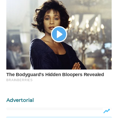
PERSONA
WAHANA
OTOMOTIF
WAHANA
HEALTH
WAHANA
DESA
WISATA
LAPAK
WAHANA
Advertorial
Wahana
Network