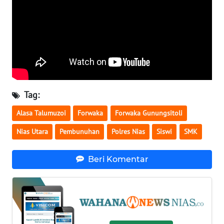
BENGKULU
WN
LAMPUNG
WN
JATENG
Tag:
WN
Alasa Talumuzoi
Forwaka
Forwaka Gunungsitoli
NUSANTARA
Nias Utara
Pembunuhan
Polres Nias
Siswi
SMK
WN
JOGJA
Beri Komentar
WN
JATIM
WN