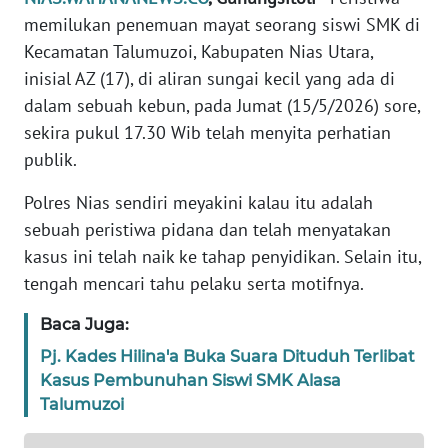
TENTANG
memilukan penemuan mayat seorang siswi SMK di
KAMI
Kecamatan Talumuzoi, Kabupaten Nias Utara,
inisial AZ (17), di aliran sungai kecil yang ada di
PEDOMAN
dalam sebuah kebun, pada Jumat (15/5/2026) sore,
MEDIA
sekira pukul 17.30 Wib telah menyita perhatian
SIBER
publik.
REDAKSI
Polres Nias sendiri meyakini kalau itu adalah
sebuah peristiwa pidana dan telah menyatakan
KARIR
kasus ini telah naik ke tahap penyidikan. Selain itu,
tengah mencari tahu pelaku serta motifnya.
DISCLAIMER
Baca Juga:
Wahana
Pj. Kades Hilina'a Buka Suara Dituduh Terlibat
News
Kasus Pembunuhan Siswi SMK Alasa
Regional
Talumuzoi
WN