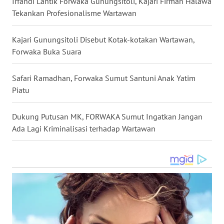
Irfandi Lantik Forwaka Gunungsitoli, Kajari Firman Halawa
SULSEL
Tekankan Profesionalisme Wartawan
WN
Kajari Gunungsitoli Disebut Kotak-kotakan Wartawan,
GORONTALO
Forwaka Buka Suara
WN
Safari Ramadhan, Forwaka Sumut Santuni Anak Yatim
SULUT
Piatu
WN
MALUKU
Dukung Putusan MK, FORWAKA Sumut Ingatkan Jangan
Ada Lagi Kriminalisasi terhadap Wartawan
WN
MALUT
WN
DAIRI
WN