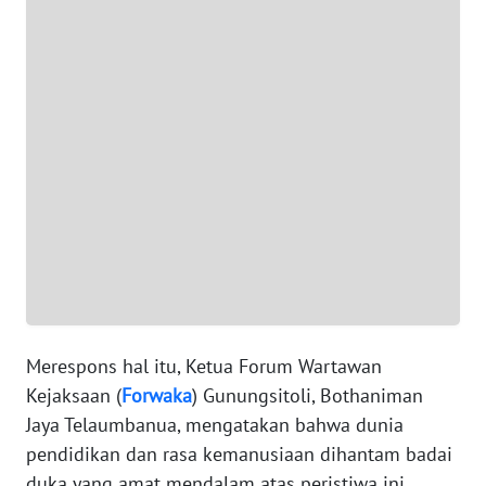
SUMUT
WN
JAKARTA
WN
JABAR
WN
BANTEN
WN
NTT
Merespons hal itu, Ketua Forum Wartawan
WN
Kejaksaan (
Forwaka
) Gunungsitoli, Bothaniman
KEPRI
Jaya Telaumbanua, mengatakan bahwa dunia
pendidikan dan rasa kemanusiaan dihantam badai
WN
duka yang amat mendalam atas peristiwa ini.