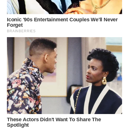
WN
SIMALUNGUN
WN
LABUHANBATU
WN
TAPANULI
TENGAH
WN DELI
SERDANG
WN
TEBING
TINGGI