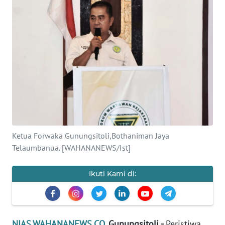
OPINI
NUSANTARA
SERBA-
SERBI
Informasi
INDEKS
BERITA
Ketua Forwaka Gunungsitoli,Bothaniman Jaya
Telaumbanua. [WAHANANEWS/Ist]
KONTAK
KAMI
Ikuti Kami di:
INFO
IKLAN
NIAS.WAHANANEWS.CO
, Gunungsitoli -
Peristiwa