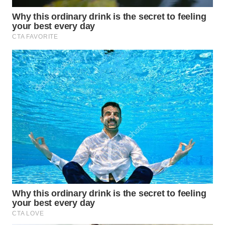
ID
WAHANANEWS
CO ID
WAHANANEWS
NET
WAHANA
SPORT
WAHANA
UMKM
WAHANA
SELEB
WAHANA