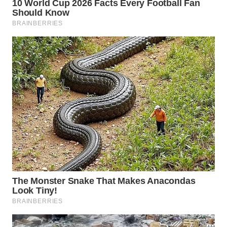
SUBANG
WN
SUKABUMI
WN
PURWAKARTA
WN
PRIANGAN
TIMUR
WN
SEMARANG
WN
SOLO