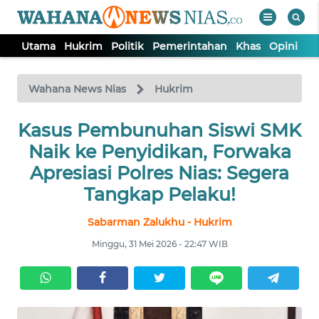
Utama
Hukrim
Politik
Pemerintahan
Khas
Opini
Nu
WAHANA
Tutup
TV
Wahana News Nias
Hukrim
Kasus Pembunuhan Siswi SMK
UTAMA
Naik ke Penyidikan, Forwaka
HUKRIM
Apresiasi Polres Nias: Segera
Tangkap Pelaku!
POLITIK
Sabarman Zalukhu - Hukrim
Minggu, 31 Mei 2026 - 22:47 WIB
PEMERINTAHAN
KHAS