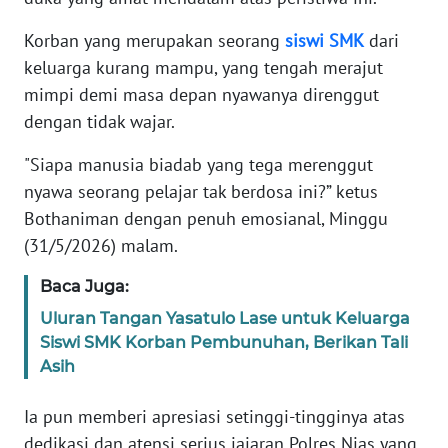
PAPUA
Korban yang merupakan seorang
siswi
SMK
dari
WN
keluarga kurang mampu, yang tengah merajut
PAPUA
mimpi demi masa depan nyawanya direnggut
BARAT
dengan tidak wajar.
WN
"Siapa manusia biadab yang tega merenggut
RIAU
nyawa seorang pelajar tak berdosa ini?” ketus
Bothaniman dengan penuh emosianal, Minggu
WN
(31/5/2026) malam.
SERAMBI
Baca Juga:
WN
Uluran Tangan Yasatulo Lase untuk Keluarga
JAMBI
Siswi SMK Korban Pembunuhan, Berikan Tali
Asih
WN
SULTRA
Ia pun memberi apresiasi setinggi-tingginya atas
dedikasi dan atensi serius jajaran Polres Nias yang
WN