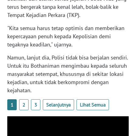
terus bergerak tanpa kenal lelah, bolak-balik ke
NTB
Tempat Kejadian Perkara (TKP).
WN
"Kita semua harus tetap optimis dan memberikan
SULTENG
kepercayaan penuh kepada Kepolisian demi
tegaknya keadilan," ujarnya.
WN
SULBAR
Namun, lanjut dia, Polisi tidak bisa berjalan sendiri.
Untuk itu Bothaniman mengimbau kepada seluruh
WN
masyarakat setempat, khususnya di sekitar lokasi
BABEL
kejadian, untuk tidak berkompromi dengan
kejahatan.
WN
SUMBAR
1
2
3
Selanjutnya
Lihat Semua
WN
SUMSEL
WN