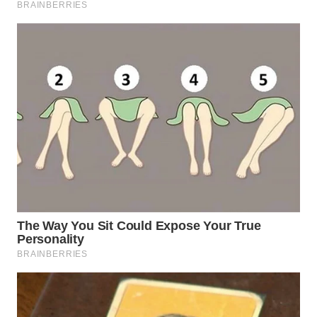
WN
PAKPAK
WN
KARAWANG
WN
BEKASI
WN
BOGOR
WN
DEPOK
WN
TAPANULI
UTARA