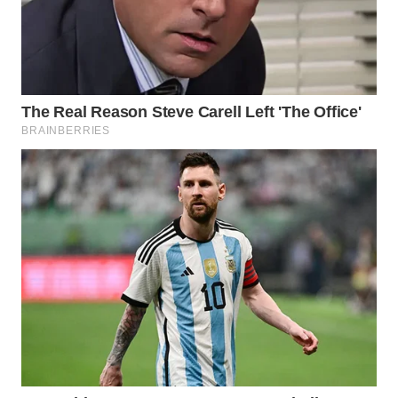
TANGERANG
WN
BINJAI
WN
CIREBON
WN
INDRAMAYU
WN
KUNINGAN
WN
MAJALENGKA
WN