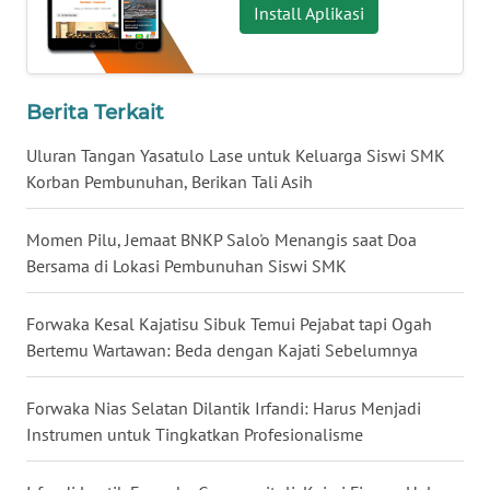
Install Aplikasi
BALI
WN
KALBAR
Berita Terkait
WN
Uluran Tangan Yasatulo Lase untuk Keluarga Siswi SMK
KALTENG
Korban Pembunuhan, Berikan Tali Asih
WN
Momen Pilu, Jemaat BNKP Salo'o Menangis saat Doa
KALTARA
Bersama di Lokasi Pembunuhan Siswi SMK
WN
Forwaka Kesal Kajatisu Sibuk Temui Pejabat tapi Ogah
KALSEL
Bertemu Wartawan: Beda dengan Kajati Sebelumnya
WN
Forwaka Nias Selatan Dilantik Irfandi: Harus Menjadi
KALTIM
Instrumen untuk Tingkatkan Profesionalisme
WN