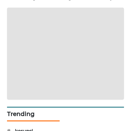
METRO
JAKARTA
NEWS
KRT
NEWS
KARING
NEWS
JURNAL
MARITIM
HUMBANG
NEWS
Trending
GARONGGANG
NEWS