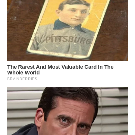
WN
SAMOSIR
WN
PADANG
LAWAS
WN
SUMEDANG
WN
CIANJUR
WN
KEPULAUAN
SERIBU
WN