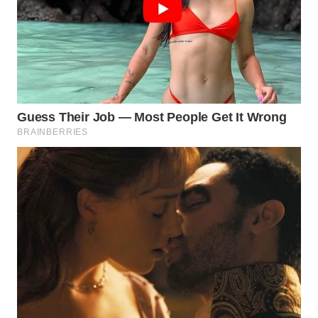
LIKUPANG
WN
LABUANBAJO
WN
BORNEO
Wahana
Media
Group
WAHANA
NEWS
WAHANA
TANI
WAHANA