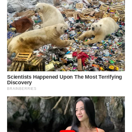
WN
BOROBUDUR
WN
MADURA
WN
SURABAYA
WN
NATUNA
WN
BINTAN
WN
MANDALIKA
WN