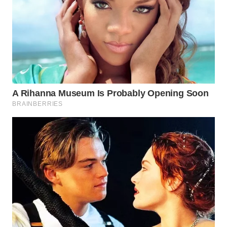
DANAU
TOBA
WN
NIAS
WN
LANGKAT
WN
TAPANULI
SELATAN
WN
TANJUNG
LESUNG
WN
KARO