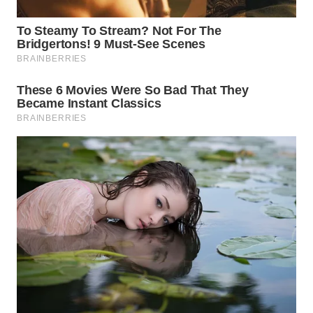
ADVOKAT
WAHANA
INFRASTRUKTUR
WAHANA
KONSUMEN
WAHANA
LISTRIK
WAHANA
TRAVEL
WAHANA
TV
WAHANANEWS