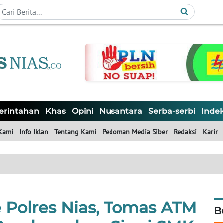
rintahan
Khas
Opini
Nusantara
Serba-serbi
Inde
Kami
Info Iklan
Tentang Kami
Pedoman Media Siber
Redaksi
Karir
e Polres Nias, Tomas ATM
B