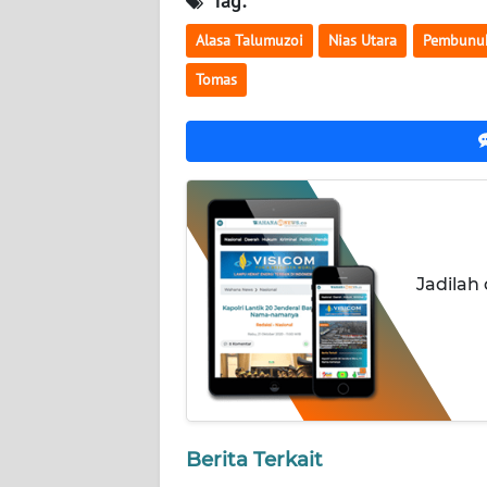
Tag:
WN
Alasa Talumuzoi
Nias Utara
Pembunu
KALBAR
Tomas
WN
KALTENG
WN
KALTARA
WN
Jadilah
KALSEL
WN
KALTIM
WN
Berita Terkait
SULSEL