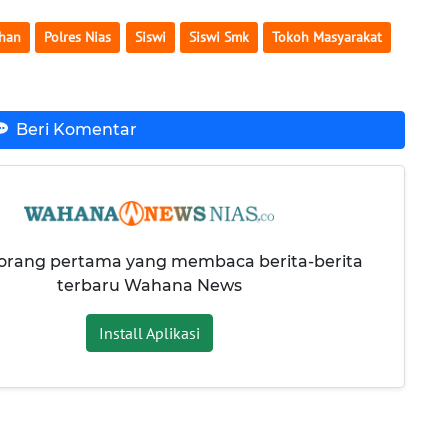
han
Polres Nias
Siswi
Siswi Smk
Tokoh Masyarakat
Beri Komentar
 orang pertama yang membaca berita-berita
terbaru Wahana News
Install Aplikasi