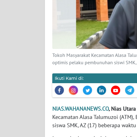
KAMI
PEDOMAN
MEDIA
SIBER
REDAKSI
Tokoh Masyarakat Kecamatan Alasa Talu
optimis pelaku pembunuhan siswi SMK, 
KARIR
Ikuti Kami di:
DISCLAIMER
Wahana
News
Regional
NIAS.WAHANANEWS.CO
, Nias Utara 
Kecamatan Alasa Talumuzoi (ATM),
WN
siswa SMK, AZ (17) beberapa waktu 
SUMUT