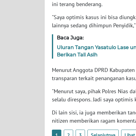
ini terang benderang.
WN
"Saya optimis kasus ini bisa diungk
SULTENG
lainnya sedang dihimpun Penyidik,"
WN
Baca Juga:
SULBAR
Uluran Tangan Yasatulo Lase 
Berikan Tali Asih
WN
BABEL
Menurut Anggota DPRD Kabupaten Ni
transparan terkait penanganan kasu
WN
SUMBAR
"Menurut saya, pihak Polres Nias d
selalu direspons. Jadi saya optimis
WN
SUMSEL
Di lain sisi, ia juga memberikan ta
nitizen memberikan ragam komenta
WN
BENGKULU
1
2
3
Selanjutnya
Liha