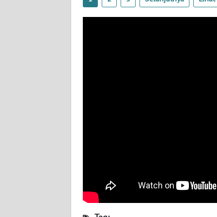
WN
LAMPUNG
WN
JATENG
WN
NUSANTARA
WN
JOGJA
WN
JATIM
WN
BALI