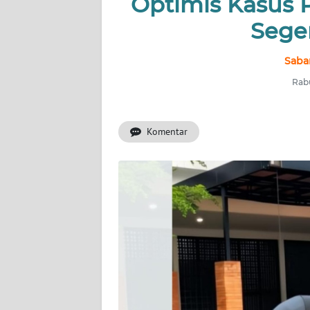
Optimis Kasus
NUSANTARA
Sege
Saba
SERBA-
SERBI
Rabu
Informasi
Komentar
INDEKS
BERITA
KONTAK
KAMI
INFO
IKLAN
TENTANG