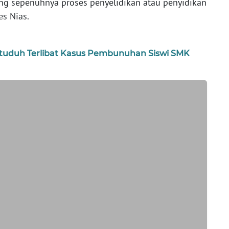
ng sepenuhnya proses penyelidikan atau penyidikan
es Nias.
Dituduh Terlibat Kasus Pembunuhan Siswi SMK