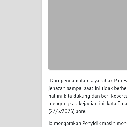
WN
PAPUA
BARAT
WN
RIAU
WN
SERAMBI
WN
"Dari pengamatan saya pihak Polres
JAMBI
jenazah sampai saat ini tidak berhe
hal ini kita dukung dan beri keper
WN
SULTRA
mengungkap kejadian ini, kata Em
(27/5/2026) sore.
WN
Ia mengatakan Penyidik masih me
NTB