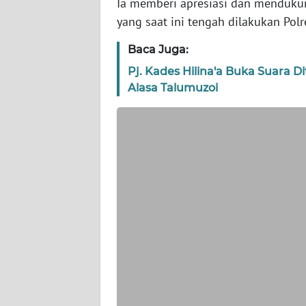
Ia memberi apresiasi dan menduku
WN
yang saat ini tengah dilakukan Polr
JAKARTA
Baca Juga:
WN
Pj. Kades Hilina'a Buka Suara 
JABAR
Alasa Talumuzoi
WN
BANTEN
WN
NTT
WN
KEPRI
WN
PAPUA