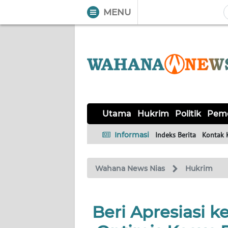
MENU
WAHANA
Tutup
TV
UTAMA
HUKRIM
Utama
Hukrim
Politik
Peme
POLITIK
Informasi
Indeks Berita
Kontak 
PEMERINTAHAN
Wahana News Nias
Hukrim
KHAS
Beri Apresiasi k
OPINI