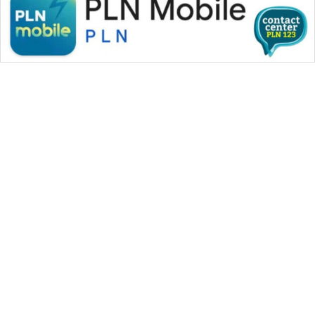
WAHANA MEDIA GROUP
|
|
|
WAHANA NEWS co
WAHANA TANI
WAHANA ADVOKAT
|
|
WAHANA INFRASTRUKTUR
WAHANA KONSUMEN
|
|
|
WAHANA LISTRIK
WAHANA TRAVEL
WAHANA TV
|
|
|
WAHANANEWS id
WAHANANEWS CO ID
WAHANANEWS NET
|
|
|
WAHANA SPORT ID
Wahana UMKM
Wahana Seleb