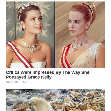
ADVOKAT
WAHANA
INFRASTRUKTUR
WAHANA
KONSUMEN
WAHANA
LISTRIK
WAHANA
TRAVEL
WAHANA
TV
WAHANANEWS