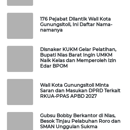
MKLI
LPKKI
176 Pejabat Dilantik Wali Kota
Gunungsitoli, Ini Daftar Nama-
namanya
LKKI
KOPEKLIN
Disnaker KUKM Gelar Pelatihan,
Bupati Nias Barat Ingin UMKM
Naik Kelas dan Memperoleh Izin
PORTAL
Edar BPOM
KONSUMEN
FORWAMKI
Wali Kota Gunungsitoli Minta
Saran dan Masukan DPRD Terkait
RKUA-PPAS APBD 2027
ALPERKLINAS
FORJASIDA
Gubsu Bobby Berkantor di Nias,
Besok Tinjau Pelabuhan Roro dan
SMAN Unggulan Sukma
TAMBANG