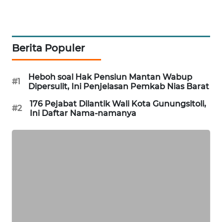
METRO
JAKARTA
NEWS
Berita Populer
KRT
NEWS
Heboh soal Hak Pensiun Mantan Wabup
#1
Dipersulit, Ini Penjelasan Pemkab Nias Barat
KARING
176 Pejabat Dilantik Wali Kota Gunungsitoli,
#2
NEWS
Ini Daftar Nama-namanya
JURNAL
MARITIM
HUMBANG
NEWS
GARONGGANG
NEWS