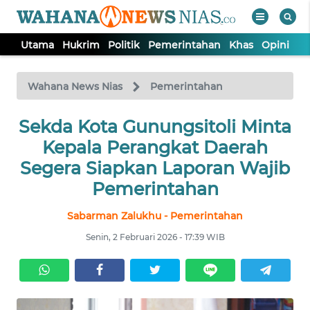
Utama
Hukrim
Politik
Pemerintahan
Khas
Opini
Nu
WAHANA
Tutup
TV
Wahana News Nias
Pemerintahan
Sekda Kota Gunungsitoli Minta
UTAMA
Kepala Perangkat Daerah
HUKRIM
Segera Siapkan Laporan Wajib
Pemerintahan
POLITIK
Sabarman Zalukhu - Pemerintahan
Senin, 2 Februari 2026 - 17:39 WIB
PEMERINTAHAN
KHAS