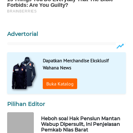
KONSUMEN
LISTRIK
MASYARAKAT
KELISTRIKAN
Advertorial
WALINKI
ID
Dapatkan Merchandise Eksklusif
MAWAKA
Wahana News
ID
Buka Katalog
MARTABAT
NET
Pilihan Editor
PLN
WATCH
Heboh soal Hak Pensiun Mantan
Wabup Dipersulit, Ini Penjelasan
Pemkab Nias Barat