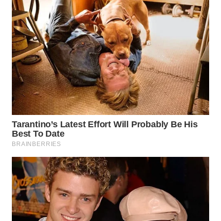
WN
PAKPAK
WN
KARAWANG
WN
BEKASI
WN
BOGOR
WN
DEPOK
WN
TAPANULI
UTARA