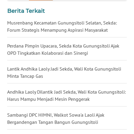
BALI
Berita Terkait
WN
Musrenbang Kecamatan Gunungsitoli Selatan, Sekda:
KALBAR
Forum Strategis Menampung Aspirasi Masyarakat
WN
Perdana Pimpin Upacara, Sekda Kota Gunungsitoli Ajak
KALTENG
OPD Tingkatkan Kolaborasi dan Sinergi
WN
Lantik Andhika Laoly Jadi Sekda, Wali Kota Gunungsitoli
KALTARA
Minta Tancap Gas
WN
Andhika Laoly Dilantik Jadi Sekda, Wali Kota Gunungsitoli:
KALSEL
Harus Mampu Menjadi Mesin Penggerak
WN
KALTIM
Sambangi DPC HIMNI, Walkot Sowa'a Laoli Ajak
Bergandengan Tangan Bangun Gunungsitoli
WN