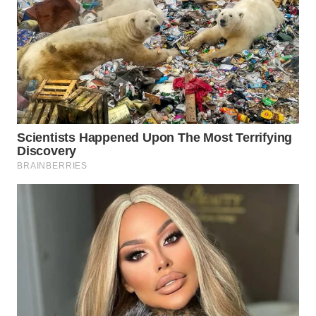
ID
WAHANANEWS
CO ID
WAHANANEWS
NET
WAHANA
SPORT
WAHANA
UMKM
WAHANA
SELEB
WAHANA