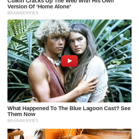
WN
SIMALUNGUN
WN
LABUHANBATU
WN
TAPANULI
TENGAH
WN DELI
SERDANG
WN
TEBING
TINGGI