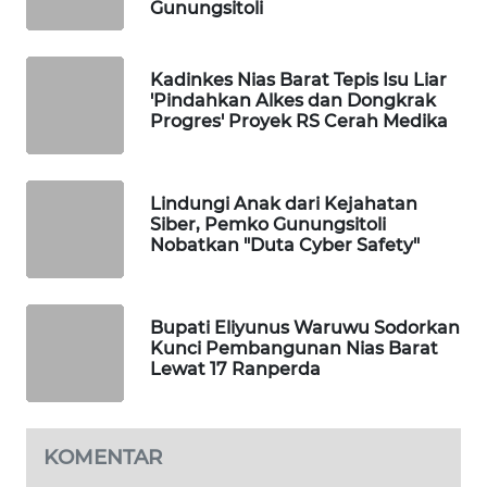
Gunungsitoli
NEWS
SITUNGIR
Kadinkes Nias Barat Tepis Isu Liar
NEWS
'Pindahkan Alkes dan Dongkrak
Progres' Proyek RS Cerah Medika
SIDIKALANG
NEWS
Lindungi Anak dari Kejahatan
Siber, Pemko Gunungsitoli
SIBARAGAS
Nobatkan "Duta Cyber Safety"
NEWS
METRO
Bupati Eliyunus Waruwu Sodorkan
SIANTAR
Kunci Pembangunan Nias Barat
NEWS
Lewat 17 Ranperda
METRO
MEDAN
KOMENTAR
NEWS