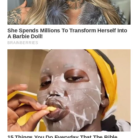
PERSONA
WAHANA
OTOMOTIF
WAHANA
HEALTH
WAHANA
DESA
WISATA
LAPAK
WAHANA
Wahana
Network