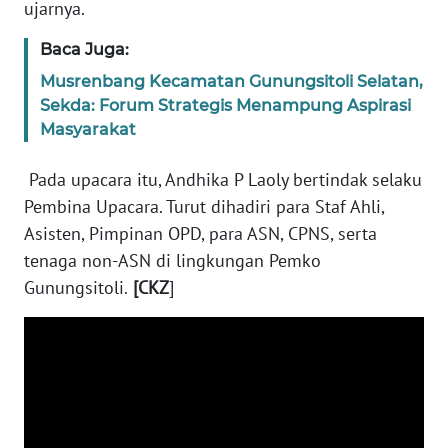
ujarnya.
NTB
Baca Juga:
WN
Musrenbang Kecamatan Gunungsitoli Selatan,
SULTENG
Sekda: Forum Strategis Menampung Aspirasi
Masyarakat
WN
SULBAR
Pada upacara itu, Andhika P Laoly bertindak selaku
Pembina Upacara. Turut dihadiri para Staf Ahli,
WN
Asisten, Pimpinan OPD, para ASN, CPNS, serta
BABEL
tenaga non-ASN di lingkungan Pemko
Gunungsitoli.
[CKZ
]
WN
SUMBAR
WN
SUMSEL
WN