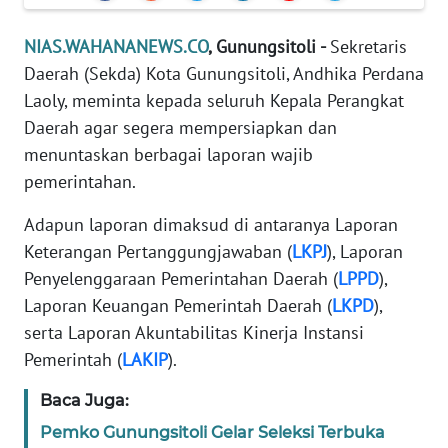
TENTANG
KAMI
NIAS.WAHANANEWS.CO
, Gunungsitoli -
Sekretaris
Daerah (Sekda) Kota Gunungsitoli, Andhika Perdana
PEDOMAN
Laoly, meminta kepada seluruh Kepala Perangkat
MEDIA
Daerah agar segera mempersiapkan dan
SIBER
menuntaskan berbagai laporan wajib
pemerintahan.
REDAKSI
Adapun laporan dimaksud di antaranya Laporan
KARIR
Keterangan Pertanggungjawaban (
LKPJ
), Laporan
Penyelenggaraan Pemerintahan Daerah (
LPPD
),
DISCLAIMER
Laporan Keuangan Pemerintah Daerah (
LKPD
),
serta Laporan Akuntabilitas Kinerja Instansi
Wahana
Pemerintah (
LAKIP
).
News
Regional
Baca Juga:
Pemko Gunungsitoli Gelar Seleksi Terbuka
WN