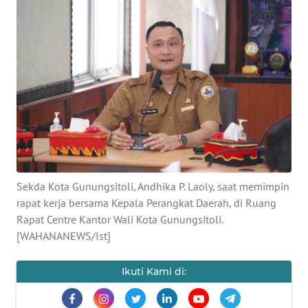
OPINI
NUSANTARA
SERBA-
SERBI
Informasi
INDEKS
BERITA
Sekda Kota Gunungsitoli, Andhika P. Laoly, saat memimpin
rapat kerja bersama Kepala Perangkat Daerah, di Ruang
KONTAK
Rapat Centre Kantor Wali Kota Gunungsitoli.
KAMI
[WAHANANEWS/Ist]
INFO
Ikuti Kami di:
IKLAN