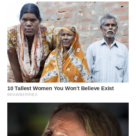
SUBANG
WN
SUKABUMI
WN
PURWAKARTA
WN
PRIANGAN
TIMUR
WN
SEMARANG
WN
SOLO