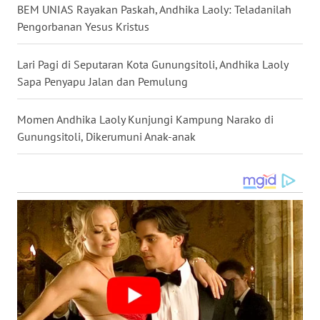
SULSEL
BEM UNIAS Rayakan Paskah, Andhika Laoly: Teladanilah
Pengorbanan Yesus Kristus
WN
GORONTALO
Lari Pagi di Seputaran Kota Gunungsitoli, Andhika Laoly
Sapa Penyapu Jalan dan Pemulung
WN
SULUT
Momen Andhika Laoly Kunjungi Kampung Narako di
Gunungsitoli, Dikerumuni Anak-anak
WN
MALUKU
WN
MALUT
WN
DAIRI
WN