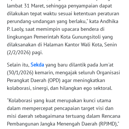
PAPUA
lambat 31 Maret, sehingga penyampaian dapat
dilakukan tepat waktu sesuai ketentuan peraturan
WN
perundang-undangan yang berlaku," kata Andhika
PAPUA
P. Laoly, saat memimpin upacara bendera di
BARAT
lingkungan Pemerintah Kota Gunungsitoli yang
WN
dilaksanakan di Halaman Kantor Wali Kota, Senin
RIAU
(2/2/2026) pagi.
Selain itu,
Sekda
yang baru dilantik pada Jum'at
WN
SERAMBI
(30/1/2026) kemarin, mengajak seluruh Organisasi
Perangkat Daerah (OPD) agar meningkatkan
WN
kolaborasi, sinergi, dan hilangkan ego sektoral.
JAMBI
"Kolaborasi yang kuat merupakan kunci utama
dalam mempercepat pencapaian target visi dan
WN
SULTRA
misi daerah sebagaimana tertuang dalam Rencana
Pembangunan Jangka Menengah Daerah (RPJMD),"
WN