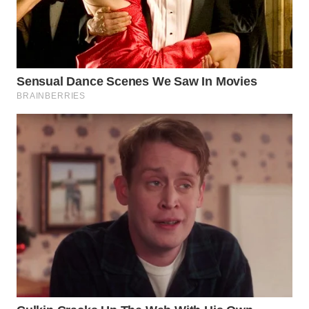
DANAU
TOBA
WN
NIAS
WN
LANGKAT
WN
TAPANULI
SELATAN
WN
TANJUNG
LESUNG
WN
KARO