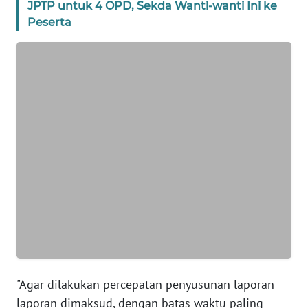
SUMUT
JPTP untuk 4 OPD, Sekda Wanti-wanti Ini ke
Peserta
WN
JAKARTA
WN
JABAR
WN
BANTEN
WN
NTT
WN
KEPRI
"Agar dilakukan percepatan penyusunan laporan-
WN
laporan dimaksud, dengan batas waktu paling