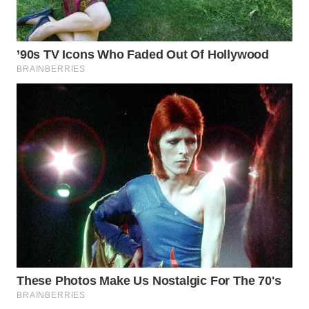
LIKUPANG
WN
LABUANBAJO
WN
BORNEO
Wahana
Media
Group
WAHANA
NEWS
WAHANA
TANI
WAHANA