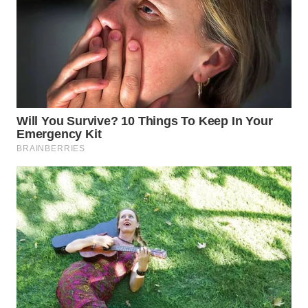
WN
BOROBUDUR
WN
MADURA
WN
SURABAYA
WN
NATUNA
WN
BINTAN
WN
MANDALIKA
WN