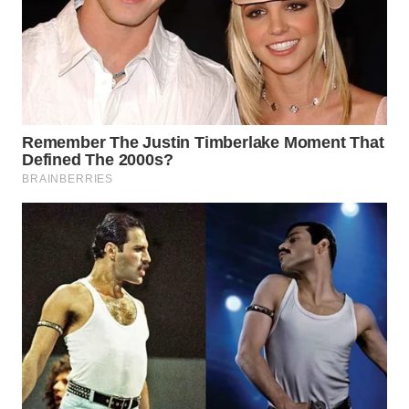
WN
SAMOSIR
WN
PADANG
LAWAS
WN
SUMEDANG
WN
CIANJUR
WN
KEPULAUAN
SERIBU
WN