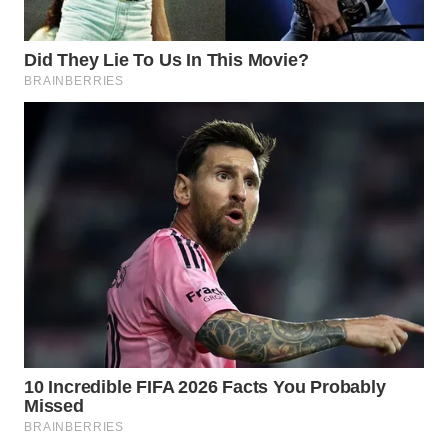
TANGERANG
WN
BINJAI
WN
CIREBON
WN
INDRAMAYU
WN
KUNINGAN
WN
MAJALENGKA
WN