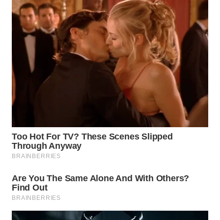
TANGERANG
WN
BINJAI
WN
CIREBON
WN
INDRAMAYU
WN
KUNINGAN
WN
MAJALENGKA
WN