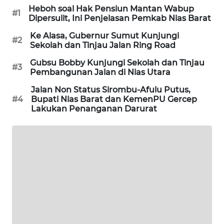
Heboh soal Hak Pensiun Mantan Wabup
NEWS
#1
Dipersulit, Ini Penjelasan Pemkab Nias Barat
Ke Alasa, Gubernur Sumut Kunjungi
SITUNGIR
#2
Sekolah dan Tinjau Jalan Ring Road
NEWS
Gubsu Bobby Kunjungi Sekolah dan Tinjau
#3
Pembangunan Jalan di Nias Utara
SIDIKALANG
NEWS
Jalan Non Status Sirombu-Afulu Putus,
#4
Bupati Nias Barat dan KemenPU Gercep
Lakukan Penanganan Darurat
SIBARAGAS
NEWS
METRO
SIANTAR
NEWS
METRO
MEDAN
NEWS