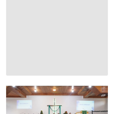
SUMUT
WN
JAKARTA
WN
JABAR
WN
BANTEN
WN
NTT
WN
KEPRI
WN