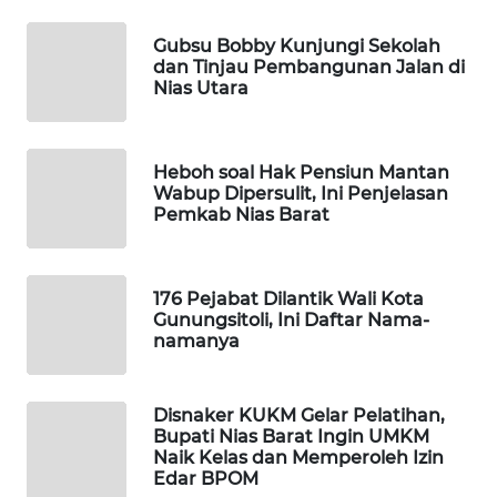
KONSUMEN
LISTRIK
Gubsu Bobby Kunjungi Sekolah
dan Tinjau Pembangunan Jalan di
MASYARAKAT
Nias Utara
KELISTRIKAN
WALINKI
Heboh soal Hak Pensiun Mantan
ID
Wabup Dipersulit, Ini Penjelasan
Pemkab Nias Barat
MAWAKA
ID
176 Pejabat Dilantik Wali Kota
Gunungsitoli, Ini Daftar Nama-
MARTABAT
namanya
NET
Disnaker KUKM Gelar Pelatihan,
PLN
Bupati Nias Barat Ingin UMKM
WATCH
Naik Kelas dan Memperoleh Izin
Edar BPOM