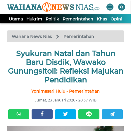
Utama
Hukrim
Politik
Pemerintahan
Khas
Opini
Nu
WAHANA
Tutup
TV
Wahana News Nias
Pemerintahan
Syukuran Natal dan Tahun
UTAMA
Baru Disdik, Wawako
HUKRIM
Gunungsitoli: Refleksi Majukan
Pendidikan
POLITIK
Yonimasari Hulu - Pemerintahan
Jumat, 23 Januari 2026 - 20:37 WIB
PEMERINTAHAN
KHAS