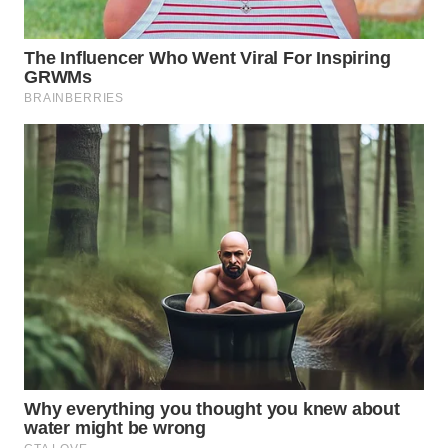
ADVOKAT
WAHANA
INFRASTRUKTUR
WAHANA
KONSUMEN
WAHANA
LISTRIK
WAHANA
TRAVEL
WAHANA
TV
WAHANANEWS