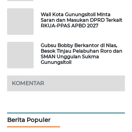
MKLI
Wali Kota Gunungsitoli Minta
LPKKI
Saran dan Masukan DPRD Terkait
RKUA-PPAS APBD 2027
LKKI
Gubsu Bobby Berkantor di Nias,
KOPEKLIN
Besok Tinjau Pelabuhan Roro dan
SMAN Unggulan Sukma
Gunungsitoli
PORTAL
KONSUMEN
KOMENTAR
FORWAMKI
ALPERKLINAS
FORJASIDA
Berita Populer
TAMBANG