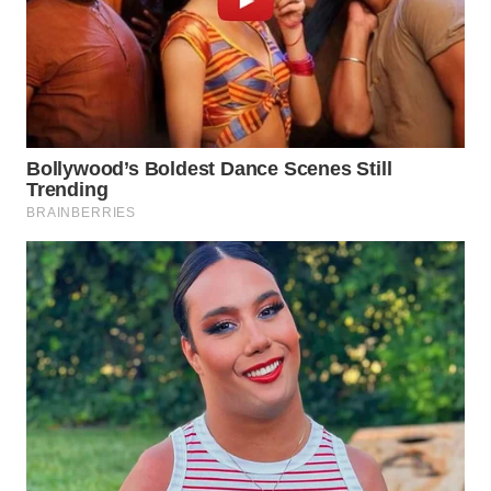
LIKUPANG
WN
LABUANBAJO
WN
BORNEO
Wahana
Media
Group
WAHANA
NEWS
WAHANA
TANI
WAHANA