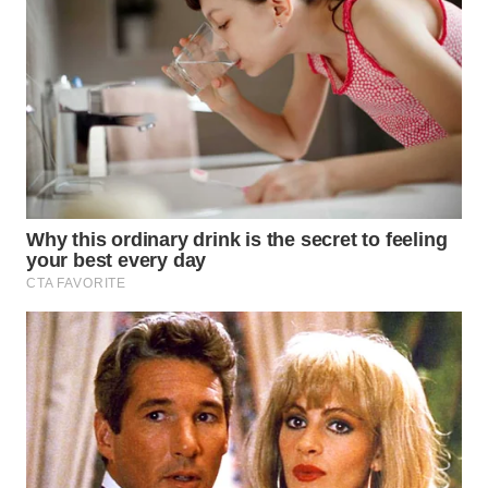
WN
SIMALUNGUN
WN
LABUHANBATU
WN
TAPANULI
TENGAH
WN DELI
SERDANG
WN
TEBING
TINGGI