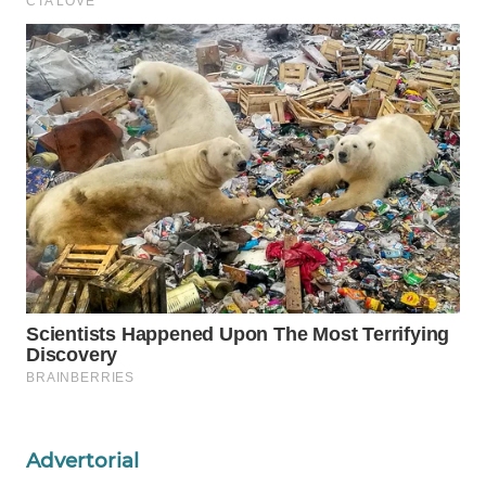
ID
WAHANANEWS
CO ID
WAHANANEWS
NET
WAHANA
SPORT
WAHANA
UMKM
WAHANA
SELEB
Advertorial
WAHANA