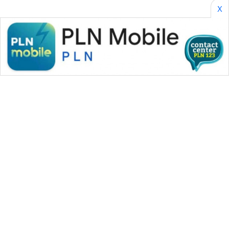
X
WAHANA MEDIA GROUP
|
|
|
WAHANA NEWS co
WAHANA TANI
WAHANA ADVOKAT
|
|
WAHANA INFRASTRUKTUR
WAHANA KONSUMEN