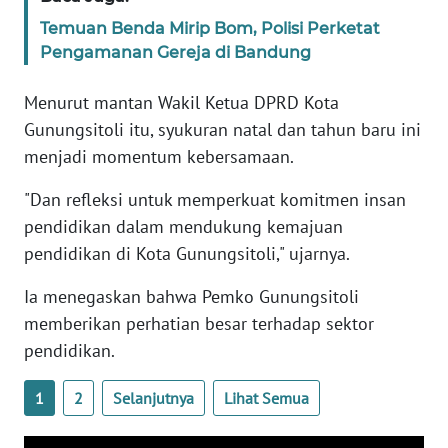
NTB
Temuan Benda Mirip Bom, Polisi Perketat
Pengamanan Gereja di Bandung
WN
SULTENG
Menurut mantan Wakil Ketua DPRD Kota
Gunungsitoli itu, syukuran natal dan tahun baru ini
WN
menjadi momentum kebersamaan.
SULBAR
"Dan refleksi untuk memperkuat komitmen insan
WN
pendidikan dalam mendukung kemajuan
BABEL
pendidikan di Kota Gunungsitoli," ujarnya.
Ia menegaskan bahwa Pemko Gunungsitoli
WN
SUMBAR
memberikan perhatian besar terhadap sektor
pendidikan.
WN
SUMSEL
1
2
Selanjutnya
Lihat Semua
WN