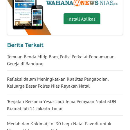
BALI
Install Aplikasi
WN
KALBAR
WN
Berita Terkait
KALTENG
Temuan Benda Mirip Bom, Polisi Perketat Pengamanan
WN
Gereja di Bandung
KALTARA
Refleksi dalam Meningkatkan Kualitas Pengabdian,
WN
Keluarga Besar Polres Nias Rayakan Natal
KALSEL
'Berjalan Bersama Yesus' Jadi Tema Perayaan Natal SDN
WN
Kramat Jati 11 Jakarta Timur
KALTIM
Meriah dan Khidmat, Ini 30 Lagu Natal Favorit untuk
WN