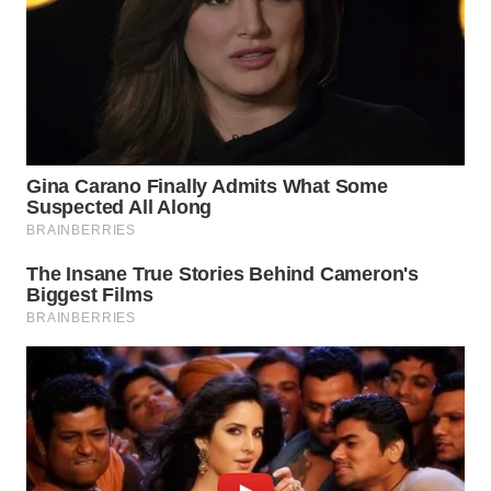
WN
BOROBUDUR
WN
MADURA
WN
SURABAYA
WN
NATUNA
WN
BINTAN
WN
MANDALIKA
WN