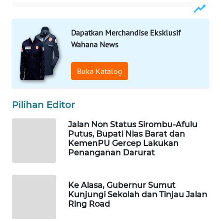
PERSONA
Dapatkan Merchandise Eksklusif
WAHANA
OTOMOTIF
Wahana News
WAHANA
Buka Katalog
HEALTH
Pilihan Editor
WAHANA
DESA
Jalan Non Status Sirombu-Afulu
WISATA
Putus, Bupati Nias Barat dan
KemenPU Gercep Lakukan
LAPAK
Penanganan Darurat
WAHANA
Ke Alasa, Gubernur Sumut
Wahana
Kunjungi Sekolah dan Tinjau Jalan
Network
Ring Road