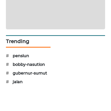
METRO
JAKARTA
NEWS
KRT
NEWS
Trending
KARING
NEWS
#
pensiun
#
bobby-nasution
JURNAL
#
gubernur-sumut
MARITIM
#
jalan
HUMBANG
NEWS
GARONGGANG
NEWS