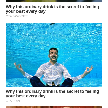
WN
SAMOSIR
WN
PADANG
LAWAS
WN
SUMEDANG
WN
CIANJUR
WN
KEPULAUAN
SERIBU
WN