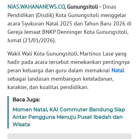
TENTANG
NIAS.WAHANANEWS.CO
, Gunungsitoli -
Dinas
KAMI
Pendidikan (Disdik) Kota Gunungsitoli menggelar
acara Syukuran Natal 2025 dan Tahun Baru 2026 di
PEDOMAN
Gereja Jemaat BNKP Denninger Kota Gunungsitoli,
MEDIA
Jumat (23/01/2026).
SIBER
Wakil Wali Kota Gunungsitoli, Martinus Lase yang
REDAKSI
hadir pada acara tersebut menekankan pentingnya
peran keluarga dan guru dalam memaknai
Natal
KARIR
sebagai landasan membangun keteladanan,
karakter, dan kualitas pendidikan.
DISCLAIMER
Baca Juga:
Wahana
Momen Natal, KAI Commuter Bandung Siap
News
Antar Pengguna Menuju Pusat Ibadah dan
Regional
Wisata
WN