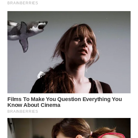
DANAU
TOBA
WN
NIAS
WN
LANGKAT
WN
TAPANULI
SELATAN
WN
TANJUNG
LESUNG
WN
KARO