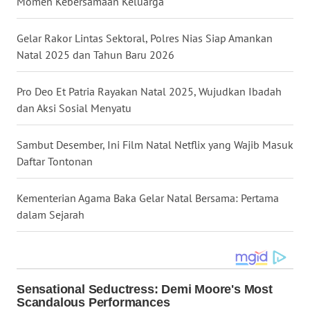
Momen Kebersamaan Keluarga
SULSEL
Gelar Rakor Lintas Sektoral, Polres Nias Siap Amankan
WN
Natal 2025 dan Tahun Baru 2026
GORONTALO
Pro Deo Et Patria Rayakan Natal 2025, Wujudkan Ibadah
WN
dan Aksi Sosial Menyatu
SULUT
Sambut Desember, Ini Film Natal Netflix yang Wajib Masuk
WN
MALUKU
Daftar Tontonan
WN
Kementerian Agama Baka Gelar Natal Bersama: Pertama
MALUT
dalam Sejarah
WN
DAIRI
WN