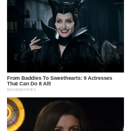
SUBANG
WN
SUKABUMI
WN
PURWAKARTA
WN
PRIANGAN
TIMUR
WN
SEMARANG
WN
SOLO