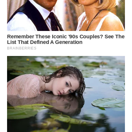
WN
PAKPAK
WN
KARAWANG
WN
BEKASI
WN
BOGOR
WN
DEPOK
WN
TAPANULI
UTARA