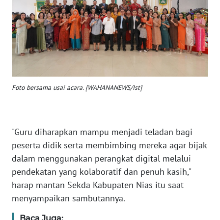
PAPUA
WN
PAPUA
BARAT
WN
RIAU
Foto bersama usai acara. [WAHANANEWS/Ist]
WN
SERAMBI
"Guru diharapkan mampu menjadi teladan bagi
peserta didik serta membimbing mereka agar bijak
WN
dalam menggunakan perangkat digital melalui
JAMBI
pendekatan yang kolaboratif dan penuh kasih,"
WN
harap mantan Sekda Kabupaten Nias itu saat
SULTRA
menyampaikan sambutannya.
Baca Juga:
WN