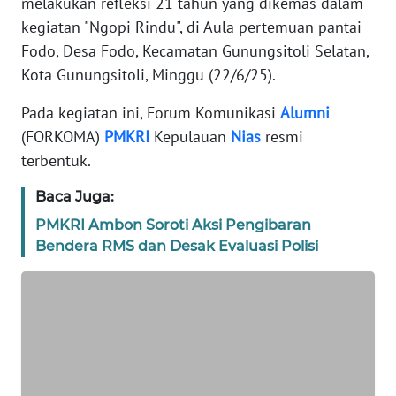
melakukan refleksi 21 tahun yang dikemas dalam
TENTANG
kegiatan "Ngopi Rindu", di Aula pertemuan pantai
KAMI
Fodo, Desa Fodo, Kecamatan Gunungsitoli Selatan,
Kota Gunungsitoli, Minggu (22/6/25).
PEDOMAN
MEDIA
Pada kegiatan ini, Forum Komunikasi
Alumni
SIBER
(FORKOMA)
PMKRI
Kepulauan
Nias
resmi
terbentuk.
REDAKSI
Baca Juga:
KARIR
PMKRI Ambon Soroti Aksi Pengibaran
Bendera RMS dan Desak Evaluasi Polisi
DISCLAIMER
Wahana
News
Regional
WN