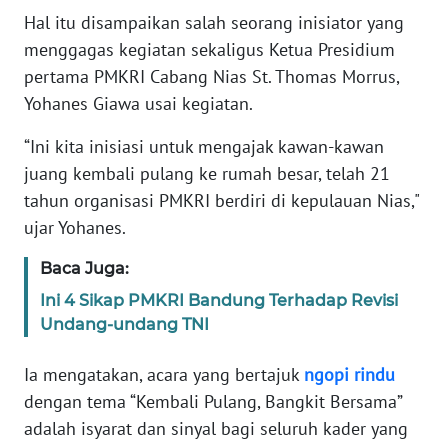
PAPUA
Hal itu disampaikan salah seorang inisiator yang
menggagas kegiatan sekaligus Ketua Presidium
WN
pertama PMKRI Cabang Nias St. Thomas Morrus,
PAPUA
BARAT
Yohanes Giawa usai kegiatan.
“Ini kita inisiasi untuk mengajak kawan-kawan
WN
juang kembali pulang ke rumah besar, telah 21
RIAU
tahun organisasi PMKRI berdiri di kepulauan Nias,"
ujar Yohanes.
WN
SERAMBI
Baca Juga:
WN
Ini 4 Sikap PMKRI Bandung Terhadap Revisi
JAMBI
Undang-undang TNI
Ia mengatakan, acara yang bertajuk
ngopi
rindu
WN
SULTRA
dengan tema “Kembali Pulang, Bangkit Bersama”
adalah isyarat dan sinyal bagi seluruh kader yang
WN