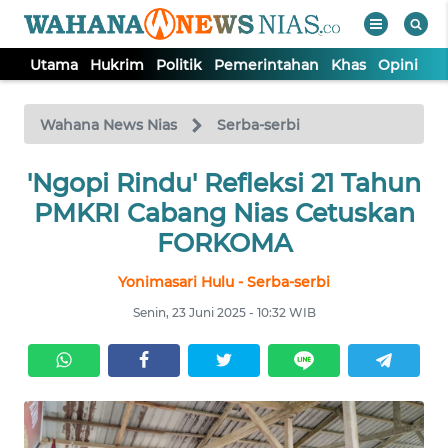
Utama
Hukrim
Politik
Pemerintahan
Khas
Opini
Nu
WAHANA
Tutup
TV
Wahana News Nias
Serba-serbi
'Ngopi Rindu' Refleksi 21 Tahun
UTAMA
PMKRI Cabang Nias Cetuskan
HUKRIM
FORKOMA
Yonimasari Hulu - Serba-serbi
POLITIK
Senin, 23 Juni 2025 - 10:32 WIB
PEMERINTAHAN
KHAS