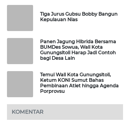
KONSUMEN
LISTRIK
Tiga Jurus Gubsu Bobby Bangun
Kepulauan Nias
MASYARAKAT
KELISTRIKAN
Panen Jagung Hibrida Bersama
WALINKI
BUMDes Sowua, Wali Kota
ID
Gunungsitoli Harap Jadi Contoh
bagi Desa Lain
MAWAKA
ID
Temui Wali Kota Gunungsitoli,
Ketum KONI Sumut Bahas
Pembinaan Atlet hingga Agenda
MARTABAT
Porprovsu
NET
PLN
KOMENTAR
WATCH