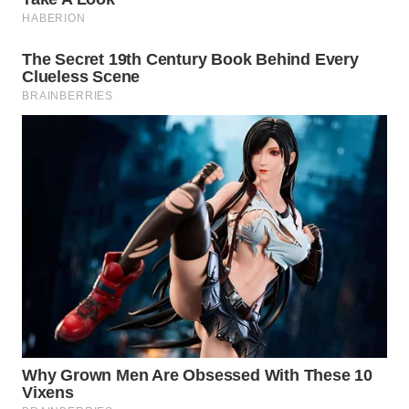
ADVOKAT
WAHANA
INFRASTRUKTUR
WAHANA
KONSUMEN
WAHANA
LISTRIK
WAHANA
TRAVEL
WAHANA
TV
WAHANANEWS