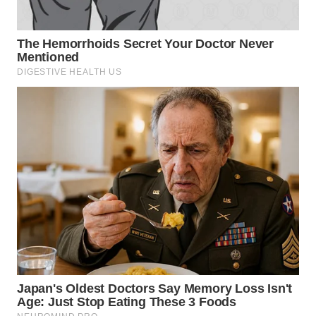
WN
SIMALUNGUN
WN
LABUHANBATU
WN
TAPANULI
TENGAH
WN DELI
SERDANG
WN
TEBING
TINGGI