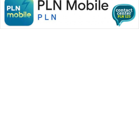
WAHANA MEDIA GROUP
|
|
|
WAHANA NEWS co
WAHANA TANI
WAHANA ADVOKAT
|
|
WAHANA INFRASTRUKTUR
WAHANA KONSUMEN
|
|
|
WAHANA LISTRIK
WAHANA TRAVEL
WAHANA TV
|
|
|
WAHANANEWS id
WAHANANEWS CO ID
WAHANANEWS NET
|
|
|