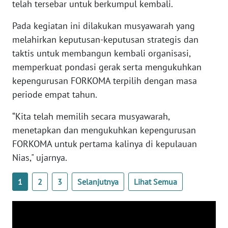
telah tersebar untuk berkumpul kembali.
NTB
Pada kegiatan ini dilakukan musyawarah yang
WN
melahirkan keputusan-keputusan strategis dan
SULTENG
taktis untuk membangun kembali organisasi,
memperkuat pondasi gerak serta mengukuhkan
WN
kepengurusan FORKOMA terpilih dengan masa
SULBAR
periode empat tahun.
WN
“Kita telah memilih secara musyawarah,
BABEL
menetapkan dan mengukuhkan kepengurusan
FORKOMA untuk pertama kalinya di kepulauan
WN
Nias," ujarnya.
SUMBAR
1
2
3
Selanjutnya
Lihat Semua
WN
SUMSEL
WN