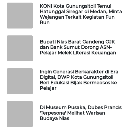
PERSONA
KONI Kota Gunungsitoli Temui
Hatunggal Siregar di Medan, Minta
Wejangan Terkait Kegiatan Fun
WAHANA
Run
OTOMOTIF
WAHANA
Bupati Nias Barat Gandeng OJK
HEALTH
dan Bank Sumut Dorong ASN-
Pelajar Melek Literasi Keuangan
WAHANA
DESA
Ingin Generasi Berkarakter di Era
WISATA
Digital, DWP Kota Gunungsitoli
Beri Edukasi Bijak Bermedsos ke
Pelajar
LAPAK
WAHANA
Di Museum Pusaka, Dubes Prancis
Wahana
'Terpesona' Melihat Warisan
Network
Budaya Nias