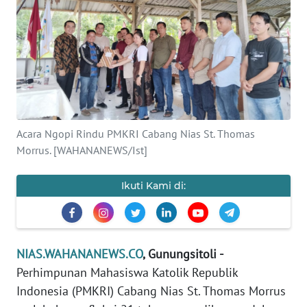
OPINI
NUSANTARA
SERBA-
SERBI
Acara Ngopi Rindu PMKRI Cabang Nias St. Thomas
Informasi
Morrus. [WAHANANEWS/Ist]
INDEKS
BERITA
Ikuti Kami di:
KONTAK
KAMI
NIAS.WAHANANEWS.CO
, Gunungsitoli -
INFO
Perhimpunan Mahasiswa Katolik Republik
IKLAN
Indonesia (PMKRI) Cabang Nias St. Thomas Morrus