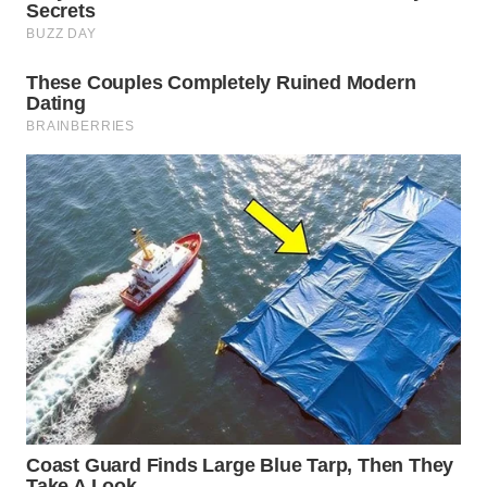
LIKUPANG
WN
LABUANBAJO
WN
BORNEO
Wahana
Media
Group
WAHANA
NEWS
WAHANA
TANI
WAHANA