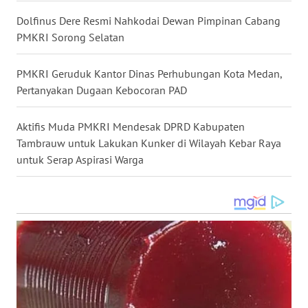
SULSEL
Dolfinus Dere Resmi Nahkodai Dewan Pimpinan Cabang
PMKRI Sorong Selatan
WN
GORONTALO
PMKRI Geruduk Kantor Dinas Perhubungan Kota Medan,
Pertanyakan Dugaan Kebocoran PAD
WN
SULUT
Aktifis Muda PMKRI Mendesak DPRD Kabupaten
Tambrauw untuk Lakukan Kunker di Wilayah Kebar Raya
WN
MALUKU
untuk Serap Aspirasi Warga
WN
MALUT
WN
DAIRI
WN