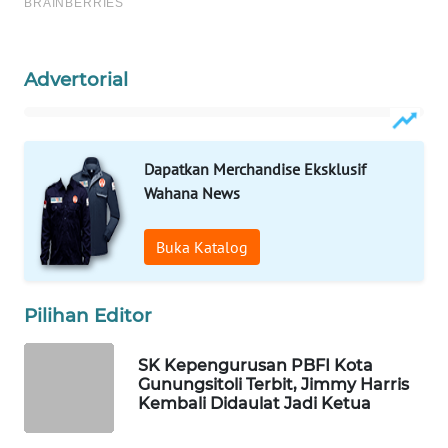
ID
WAHANANEWS
Advertorial
CO ID
WAHANANEWS
NET
Dapatkan Merchandise Eksklusif
Wahana News
WAHANA
SPORT
Buka Katalog
WAHANA
UMKM
Pilihan Editor
SK Kepengurusan PBFI Kota
WAHANA
Gunungsitoli Terbit, Jimmy Harris
SELEB
Kembali Didaulat Jadi Ketua
WAHANA