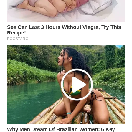
WN
BOROBUDUR
WN
MADURA
WN
SURABAYA
WN
NATUNA
WN
BINTAN
WN
MANDALIKA
WN