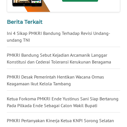
BALI
WN
Berita Terkait
KALBAR
Ini 4 Sikap PMKRI Bandung Terhadap Revisi Undang-
WN
undang TNI
KALTENG
PMKRI Bandung Sebut Kejadian Arcamanik Langgar
WN
Konstitusi dan Cederai Toleransi Kerukunan Beragama
KALTARA
PMKRI Desak Pemerintah Hentikan Wacana Ormas
WN
Keagamaan Ikut Kelola Tambang
KALSEL
Ketua Forkoma PMKRI Ende Yustinus Sani Siap Bertarung
WN
Pada Pilkada Ende Sebagai Calon Wakil Bupati
KALTIM
PMKRI Pertanyakan Kinerja Ketua KNPI Sorong Selatan
WN