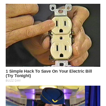
WN
SAMOSIR
WN
PADANG
LAWAS
WN
SUMEDANG
WN
CIANJUR
WN
KEPULAUAN
SERIBU
WN