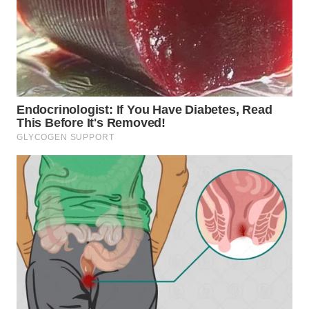
DANAU
TOBA
WN
NIAS
WN
LANGKAT
WN
TAPANULI
SELATAN
WN
TANJUNG
LESUNG
WN
KARO