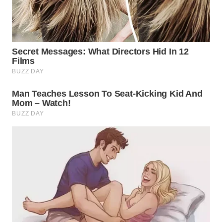
SUBANG
WN
SUKABUMI
WN
PURWAKARTA
WN
PRIANGAN
TIMUR
WN
SEMARANG
WN
SOLO