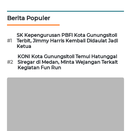
MKLI
LPKKI
Berita Populer
LKKI
SK Kepengurusan PBFI Kota Gunungsitoli
#1
Terbit, Jimmy Harris Kembali Didaulat Jadi
Ketua
KOPEKLIN
KONI Kota Gunungsitoli Temui Hatunggal
PORTAL
#2
Siregar di Medan, Minta Wejangan Terkait
Kegiatan Fun Run
KONSUMEN
FORWAMKI
ALPERKLINAS
FORJASIDA
TAMBANG