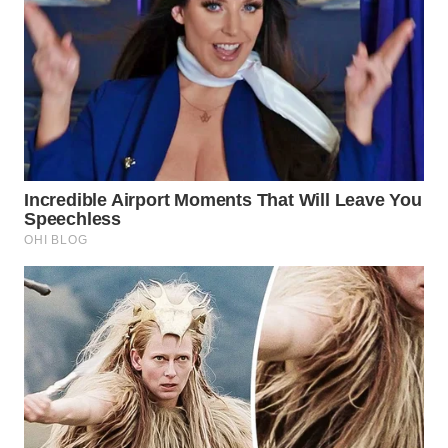
TANGERANG
WN
BINJAI
WN
CIREBON
WN
INDRAMAYU
WN
KUNINGAN
WN
MAJALENGKA
WN