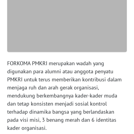
SUMUT
WN
JAKARTA
WN
JABAR
WN
FORKOMA PMKRI merupakan wadah yang
BANTEN
digunakan para alumni atau anggota penyatu
PMKRI untuk terus memberikan kontribusi dalam
WN
menjaga ruh dan arah gerak organisasi,
NTT
mendukung berkembangnya kader-kader muda
dan tetap konsisten menjadi sosial kontrol
WN
terhadap dinamika bangsa yang berlandaskan
KEPRI
pada visi misi, 3 benang merah dan 6 identitas
kader organisasi.
WN