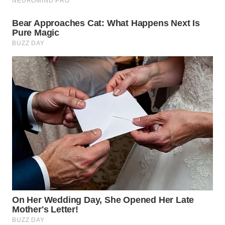
WN
PAKPAK
WN
KARAWANG
WN
BEKASI
WN
BOGOR
WN
DEPOK
WN
TAPANULI
UTARA