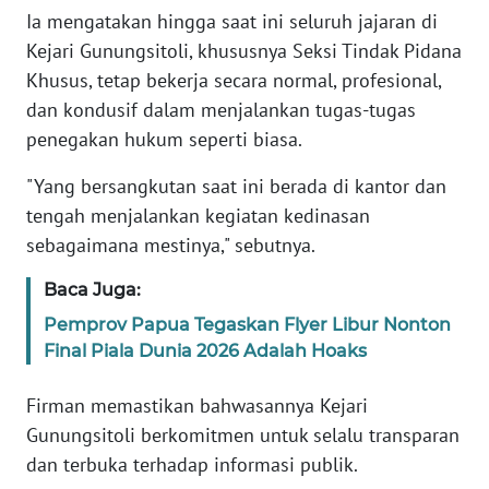
PAPUA
Ia mengatakan hingga saat ini seluruh jajaran di
Kejari Gunungsitoli, khususnya Seksi Tindak Pidana
WN
Khusus, tetap bekerja secara normal, profesional,
PAPUA
dan kondusif dalam menjalankan tugas-tugas
BARAT
penegakan hukum seperti biasa.
WN
"Yang bersangkutan saat ini berada di kantor dan
RIAU
tengah menjalankan kegiatan kedinasan
sebagaimana mestinya," sebutnya.
WN
SERAMBI
Baca Juga:
Pemprov Papua Tegaskan Flyer Libur Nonton
WN
JAMBI
Final Piala Dunia 2026 Adalah Hoaks
Firman memastikan bahwasannya Kejari
WN
SULTRA
Gunungsitoli berkomitmen untuk selalu transparan
dan terbuka terhadap informasi publik.
WN