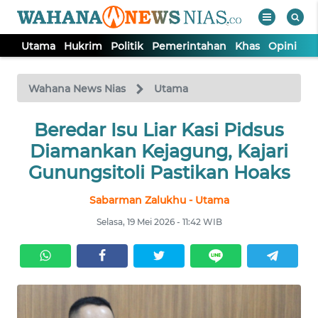
Utama
Hukrim
Politik
Pemerintahan
Khas
Opini
Nu
WAHANA
Tutup
TV
Wahana News Nias
Utama
Beredar Isu Liar Kasi Pidsus
UTAMA
Diamankan Kejagung, Kajari
HUKRIM
Gunungsitoli Pastikan Hoaks
Sabarman Zalukhu - Utama
POLITIK
Selasa, 19 Mei 2026 - 11:42 WIB
PEMERINTAHAN
KHAS