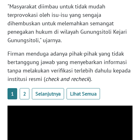
"Masyarakat diimbau untuk tidak mudah
NTB
terprovokasi oleh isu-isu yang sengaja
dihembuskan untuk melemahkan semangat
WN
SULTENG
penegakan hukum di wilayah Gunungsitoli Kejari
Gunungsitoli," ujarnya.
WN
SULBAR
Firman menduga adanya pihak-pihak yang tidak
bertanggung jawab yang menyebarkan informasi
WN
tanpa melakukan verifikasi terlebih dahulu kepada
BABEL
institusi resmi (
check and recheck
).
WN
1
2
Selanjutnya
Lihat Semua
SUMBAR
WN
SUMSEL
WN