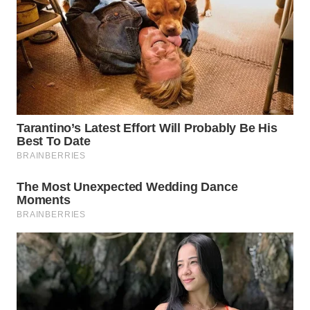
TANGERANG
WN
BINJAI
WN
CIREBON
WN
INDRAMAYU
WN
KUNINGAN
WN
MAJALENGKA
WN