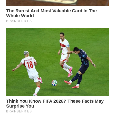
LIKUPANG
WN
LABUANBAJO
WN
BORNEO
Wahana
Media
Group
WAHANA
NEWS
WAHANA
TANI
WAHANA