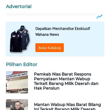
ID
Advertorial
WAHANANEWS
CO ID
Dapatkan Merchandise Eksklusif
Wahana News
WAHANANEWS
NET
Buka Katalog
WAHANA
SPORT
Pilihan Editor
WAHANA
Pemkab Nias Barat Respons
UMKM
Pernyataan Mantan Wabup
Terkait Barang Milik Daerah dan
Hak Pensiun
WAHANA
SELEB
Mantan Wabup Nias Barat Bilang
WAHANA
Ini Terkait Barang Milik Daerah