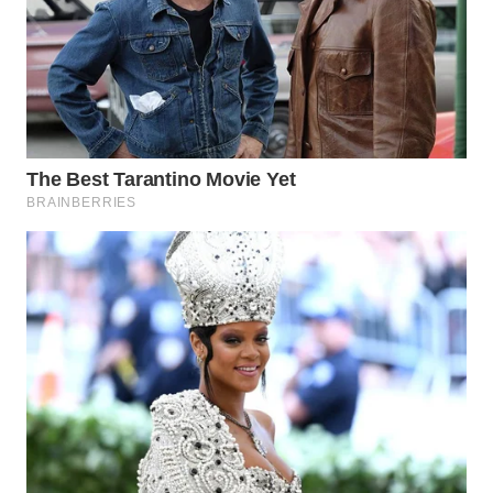
DANAU
TOBA
WN
NIAS
WN
LANGKAT
WN
TAPANULI
SELATAN
WN
TANJUNG
LESUNG
WN
KARO