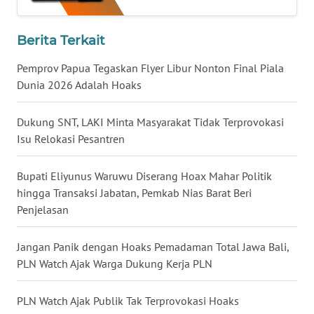
BALI
Berita Terkait
WN
KALBAR
Pemprov Papua Tegaskan Flyer Libur Nonton Final Piala
Dunia 2026 Adalah Hoaks
WN
KALTENG
Dukung SNT, LAKI Minta Masyarakat Tidak Terprovokasi
Isu Relokasi Pesantren
WN
KALTARA
Bupati Eliyunus Waruwu Diserang Hoax Mahar Politik
hingga Transaksi Jabatan, Pemkab Nias Barat Beri
WN
Penjelasan
KALSEL
Jangan Panik dengan Hoaks Pemadaman Total Jawa Bali,
WN
PLN Watch Ajak Warga Dukung Kerja PLN
KALTIM
PLN Watch Ajak Publik Tak Terprovokasi Hoaks
WN