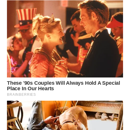
WN
SAMOSIR
WN
PADANG
LAWAS
WN
SUMEDANG
WN
CIANJUR
WN
KEPULAUAN
SERIBU
WN