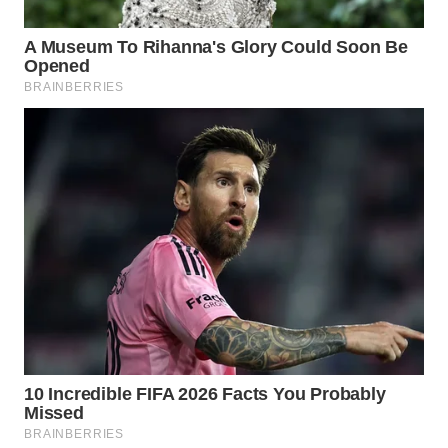
WN
SIMALUNGUN
WN
LABUHANBATU
WN
TAPANULI
TENGAH
WN DELI
SERDANG
WN
TEBING
TINGGI