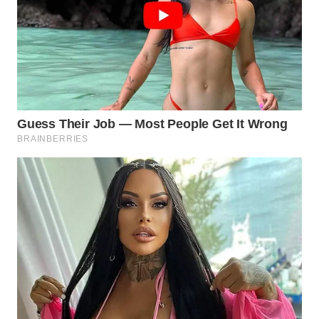
SUBANG
WN
SUKABUMI
WN
PURWAKARTA
WN
PRIANGAN
TIMUR
WN
SEMARANG
WN
SOLO