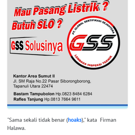
SUMUT
WN
JAKARTA
WN
JABAR
WN
BANTEN
WN
NTT
WN
KEPRI
"Sama sekali tidak benar (
hoaks
)," kata Firman
Halawa.
WN