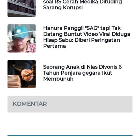
KONSUMEN
soal RS Cerah Medika Dituding
Sarang Korupsi
LISTRIK
MASYARAKAT
Hanura Panggil "SAG" tapi Tak
KELISTRIKAN
Datang Buntut Video Viral Diduga
Hisap Sabu: Diberi Peringatan
Pertama
WALINKI
ID
Seorang Anak di Nias Divonis 6
MAWAKA
Tahun Penjara gegara Ikut
ID
Membunuh
MARTABAT
NET
KOMENTAR
PLN
WATCH