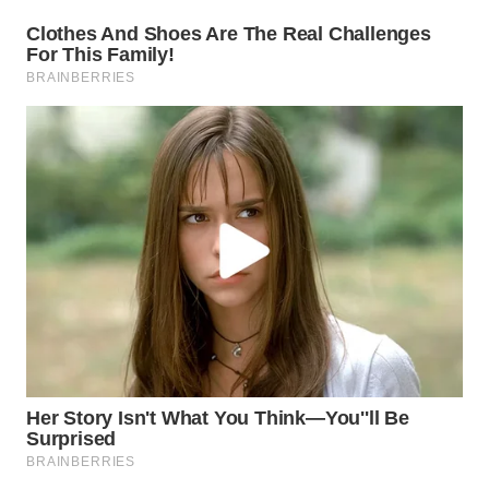
WN
PAKPAK
WN
KARAWANG
WN
BEKASI
WN
BOGOR
WN
DEPOK
WN
TAPANULI
UTARA