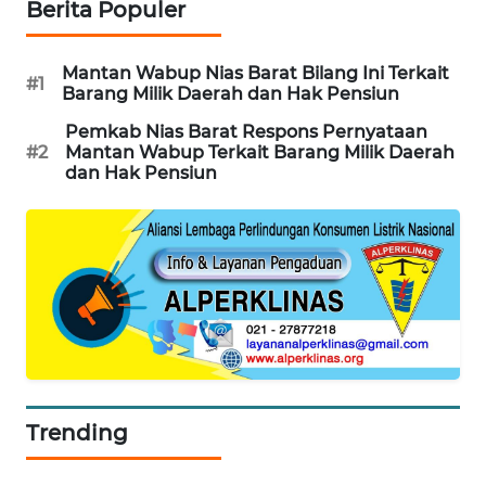
MKLI
Berita Populer
LPKKI
Mantan Wabup Nias Barat Bilang Ini Terkait
#1
Barang Milik Daerah dan Hak Pensiun
LKKI
Pemkab Nias Barat Respons Pernyataan
#2
Mantan Wabup Terkait Barang Milik Daerah
KOPEKLIN
dan Hak Pensiun
PORTAL
KONSUMEN
FORWAMKI
ALPERKLINAS
FORJASIDA
Trending
TAMBANG