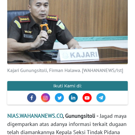
OPINI
NUSANTARA
SERBA-
SERBI
Informasi
Kajari Gunungsitoli, Firman Halawa. [WAHANANEWS/Ist]
INDEKS
BERITA
Ikuti Kami di:
KONTAK
KAMI
NIAS.WAHANANEWS.CO
, Gunungsitoli -
Jagad maya
INFO
digemparkan atas adanya informasi terkait dugaan
IKLAN
telah diamankannya Kepala Seksi Tindak Pidana