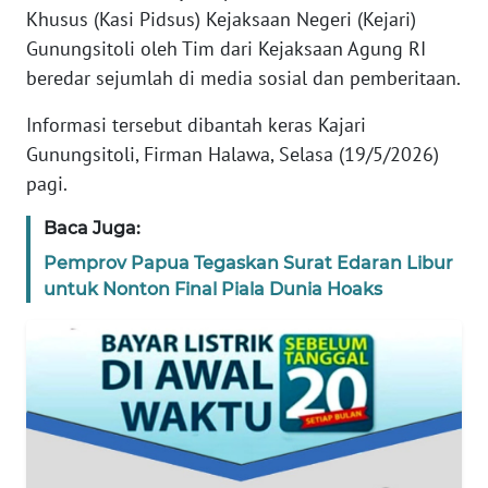
Khusus (Kasi Pidsus) Kejaksaan Negeri (Kejari)
TENTANG
KAMI
Gunungsitoli oleh Tim dari Kejaksaan Agung RI
beredar sejumlah di media sosial dan pemberitaan.
PEDOMAN
Informasi tersebut dibantah keras Kajari
MEDIA
SIBER
Gunungsitoli, Firman Halawa, Selasa (19/5/2026)
pagi.
REDAKSI
Baca Juga:
KARIR
Pemprov Papua Tegaskan Surat Edaran Libur
untuk Nonton Final Piala Dunia Hoaks
DISCLAIMER
Wahana
News
Regional
WN