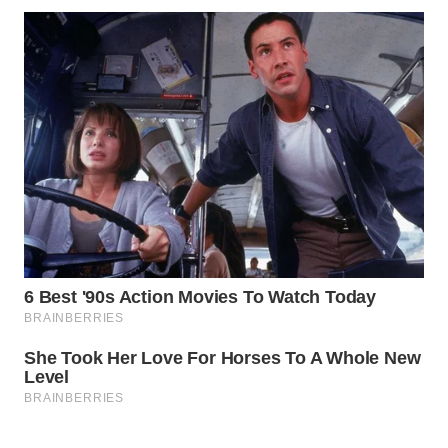
ADVOKAT
WAHANA
INFRASTRUKTUR
WAHANA
KONSUMEN
WAHANA
LISTRIK
WAHANA
TRAVEL
WAHANA
TV
WAHANANEWS