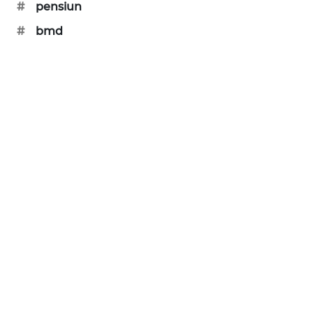
#
pensiun
NEWS
#
bmd
SITUNGIR
NEWS
SIDIKALANG
NEWS
SIBARAGAS
NEWS
METRO
SIANTAR
NEWS
METRO
MEDAN
NEWS