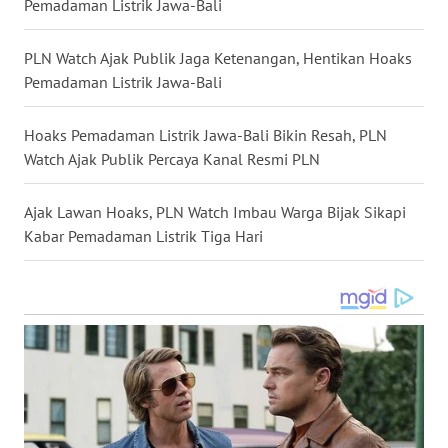
Pemadaman Listrik Jawa-Bali
SULSEL
PLN Watch Ajak Publik Jaga Ketenangan, Hentikan Hoaks
WN
Pemadaman Listrik Jawa-Bali
GORONTALO
Hoaks Pemadaman Listrik Jawa-Bali Bikin Resah, PLN
WN
SULUT
Watch Ajak Publik Percaya Kanal Resmi PLN
WN
Ajak Lawan Hoaks, PLN Watch Imbau Warga Bijak Sikapi
MALUKU
Kabar Pemadaman Listrik Tiga Hari
WN
MALUT
WN
DAIRI
WN