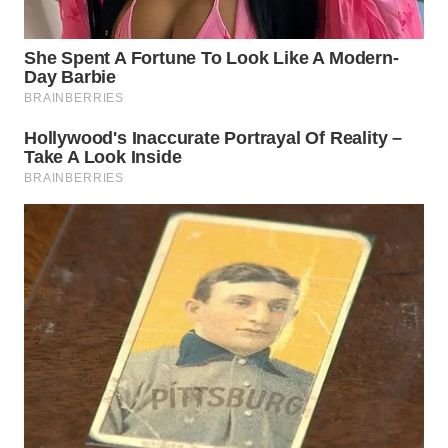
WN
BOROBUDUR
WN
MADURA
WN
SURABAYA
WN
NATUNA
WN
BINTAN
WN
MANDALIKA
WN