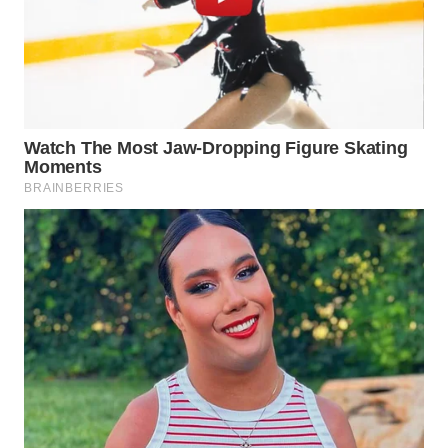
WN
BOROBUDUR
WN
MADURA
WN
SURABAYA
WN
NATUNA
WN
BINTAN
WN
MANDALIKA
WN