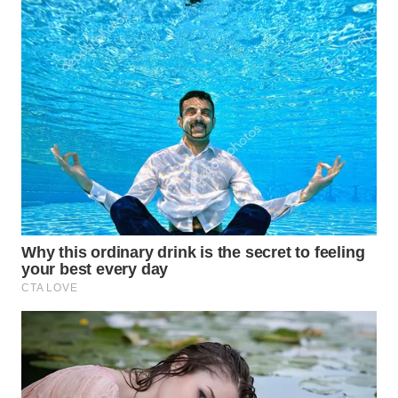
WN
SIMALUNGUN
WN
LABUHANBATU
WN
TAPANULI
TENGAH
WN DELI
SERDANG
WN
TEBING
TINGGI