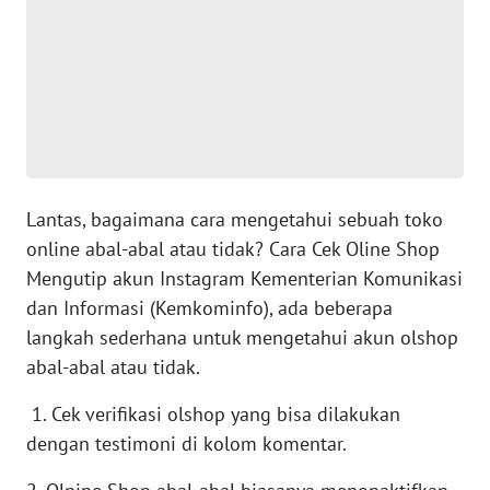
SUMUT
WN
JAKARTA
WN
JABAR
Lantas, bagaimana cara mengetahui sebuah toko
WN
online abal-abal atau tidak? Cara Cek Oline Shop
BANTEN
Mengutip akun Instagram Kementerian Komunikasi
dan Informasi (Kemkominfo), ada beberapa
WN
NTT
langkah sederhana untuk mengetahui akun olshop
abal-abal atau tidak.
WN
1. Cek verifikasi olshop yang bisa dilakukan
KEPRI
dengan testimoni di kolom komentar.
WN