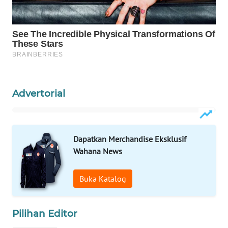
PERSONA
WAHANA
OTOMOTIF
WAHANA
HEALTH
Advertorial
WAHANA
DESA
WISATA
Dapatkan Merchandise Eksklusif
Wahana News
LAPAK
WAHANA
Buka Katalog
Wahana
Network
Pilihan Editor