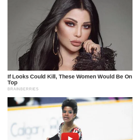
SUBANG
WN
SUKABUMI
WN
PURWAKARTA
WN
PRIANGAN
TIMUR
WN
SEMARANG
WN
SOLO