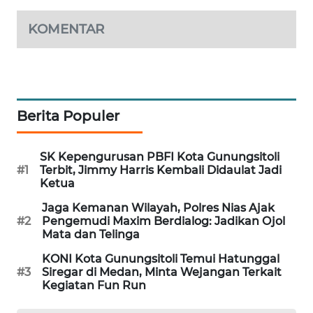
NEWS
KOMENTAR
SITUNGIR
NEWS
SIDIKALANG
Berita Populer
NEWS
SIBARAGAS
SK Kepengurusan PBFI Kota Gunungsitoli
NEWS
#1
Terbit, Jimmy Harris Kembali Didaulat Jadi
Ketua
METRO
Jaga Kemanan Wilayah, Polres Nias Ajak
SIANTAR
#2
Pengemudi Maxim Berdialog: Jadikan Ojol
Mata dan Telinga
NEWS
KONI Kota Gunungsitoli Temui Hatunggal
METRO
#3
Siregar di Medan, Minta Wejangan Terkait
Kegiatan Fun Run
MEDAN
NEWS