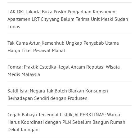
BALI
LAK DKI Jakarta Buka Posko Pengaduan Konsumen
Apartemen LRT City yang Belum Terima Unit Meski Sudah
WN
Lunas
KALBAR
Tak Cuma Avtur, Kemenhub Ungkap Penyebab Utama
WN
KALTENG
Harga Tiket Pesawat Mahal
WN
Fomca: Praktik Estetika Ilegal Ancam Reputasi Wisata
KALTARA
Medis Malaysia
WN
Saldi Isra: Negara Tak Boleh Biarkan Konsumen
KALSEL
Berhadapan Sendiri dengan Produsen
WN
Cegah Bahaya Tersengat Listrik, ALPERKLINAS: Warga
KALTIM
Harus Koordinasi dengan PLN Sebelum Bangun Rumah
Dekat Jaringan
WN