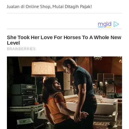
SULSEL
Jualan di Online Shop, Mulai Ditagih Pajak!
WN
GORONTALO
WN
SULUT
WN
MALUKU
WN
MALUT
WN
DAIRI
WN