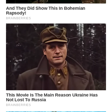
DANAU
TOBA
WN
NIAS
WN
LANGKAT
WN
TAPANULI
SELATAN
WN
TANJUNG
LESUNG
WN
KARO