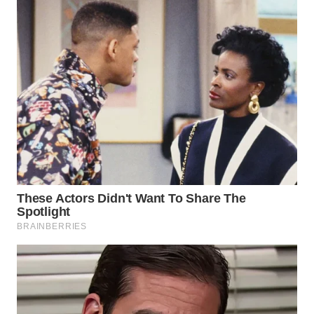
ADVOKAT
WAHANA
INFRASTRUKTUR
WAHANA
KONSUMEN
WAHANA
LISTRIK
WAHANA
TRAVEL
WAHANA
TV
WAHANANEWS