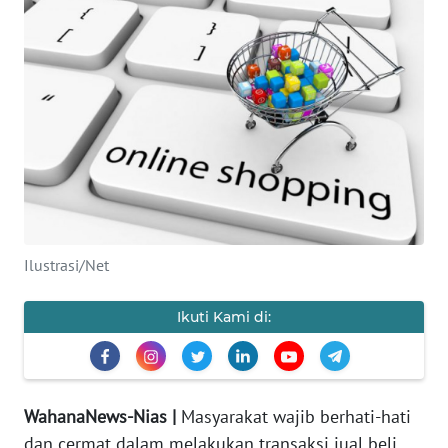
OPINI
NUSANTARA
SERBA-
SERBI
Informasi
INDEKS
Ilustrasi/Net
BERITA
Ikuti Kami di:
KONTAK
KAMI
INFO
IKLAN
WahanaNews-Nias |
Masyarakat wajib berhati-hati
dan cermat dalam melakukan transaksi jual beli