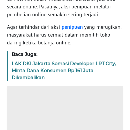
TENTANG
secara online. Pasalnya, aksi penipuan melalui
KAMI
pembelian online semakin sering terjadi.
Agar terhindar dari aksi
penipuan
yang merugikan,
PEDOMAN
MEDIA
masyarakat harus cermat dalam memilih toko
SIBER
daring ketika belanja online.
REDAKSI
Baca Juga:
LAK DKI Jakarta Somasi Developer LRT City,
KARIR
Minta Dana Konsumen Rp 161 Juta
Dikembalikan
DISCLAIMER
Wahana
News
Regional
WN