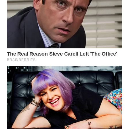
ID
WAHANANEWS
CO ID
WAHANANEWS
NET
WAHANA
SPORT
WAHANA
UMKM
WAHANA
SELEB
WAHANA