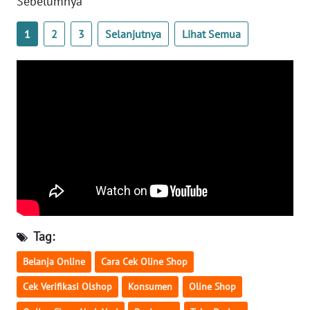
Sebelumnya"
NTB
1
2
3
Selanjutnya
Lihat Semua
WN
SULTENG
WN
SULBAR
WN
BABEL
WN
SUMBAR
Tag:
WN
Belanja Online
Cara Cek Oline Shop
SUMSEL
Cek Verifikasi Olshop
Konsumen
Oline Shop
WN