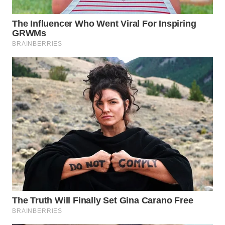
LIKUPANG
WN
LABUANBAJO
WN
BORNEO
Wahana
Media
Group
WAHANA
NEWS
WAHANA
TANI
WAHANA