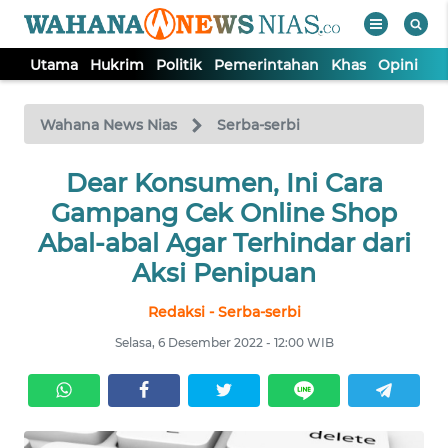
Utama
Hukrim
Politik
Pemerintahan
Khas
Opini
Nu
WAHANA
Tutup
TV
Wahana News Nias
Serba-serbi
Dear Konsumen, Ini Cara
UTAMA
Gampang Cek Online Shop
HUKRIM
Abal-abal Agar Terhindar dari
Aksi Penipuan
POLITIK
Redaksi - Serba-serbi
Selasa, 6 Desember 2022 - 12:00 WIB
PEMERINTAHAN
KHAS