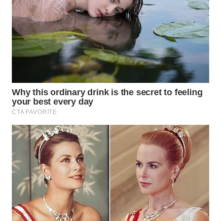
WN
PAKPAK
WN
KARAWANG
WN
BEKASI
WN
BOGOR
WN
DEPOK
WN
TAPANULI
UTARA