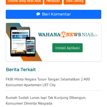
Online Shop Abal Abal
Penipuan
Toko Daring
BENGKULU
Beri Komentar
WN
LAMPUNG
WN
JATENG
Install Aplikasi
WN
NUSANTARA
Berita Terkait
WN
JOGJA
FKBI Minta Negara Turun Tangan Selamatkan 2.400
Konsumen Apartemen LRT City
WN
JATIM
Rumah Sudah Lunas tapi Tak Kunjung Dibangun,
Konsumen Diminta Waspada
WN