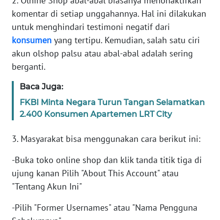
2. Olnine Shop abal-abal biasanya menonaktifkan
PAPUA
komentar di setiap unggahannya. Hal ini dilakukan
untuk menghindari testimoni negatif dari
WN
PAPUA
konsumen
yang tertipu. Kemudian, salah satu ciri
BARAT
akun olshop palsu atau abal-abal adalah sering
berganti.
WN
RIAU
Baca Juga:
FKBI Minta Negara Turun Tangan Selamatkan
WN
2.400 Konsumen Apartemen LRT City
SERAMBI
3. Masyarakat bisa menggunakan cara berikut ini:
WN
JAMBI
-Buka toko online shop dan klik tanda titik tiga di
ujung kanan Pilih "About This Account" atau
WN
"Tentang Akun Ini"
SULTRA
-Pilih "Former Usernames" atau "Nama Pengguna
WN