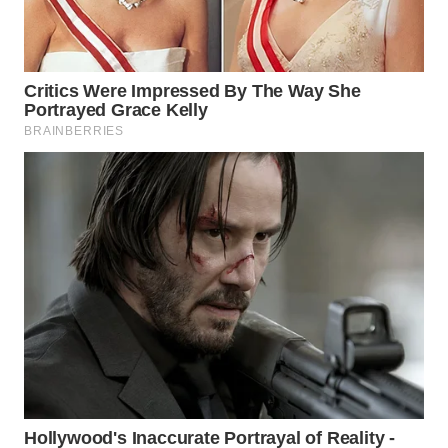
WN
SAMOSIR
WN
PADANG
LAWAS
WN
SUMEDANG
WN
CIANJUR
WN
KEPULAUAN
SERIBU
WN