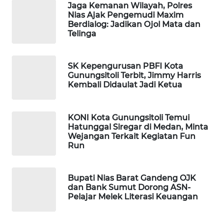
KONSUMEN
Jaga Kemanan Wilayah, Polres
LISTRIK
Nias Ajak Pengemudi Maxim
Berdialog: Jadikan Ojol Mata dan
Telinga
MASYARAKAT
KELISTRIKAN
SK Kepengurusan PBFI Kota
WALINKI
Gunungsitoli Terbit, Jimmy Harris
Kembali Didaulat Jadi Ketua
ID
MAWAKA
KONI Kota Gunungsitoli Temui
ID
Hatunggal Siregar di Medan, Minta
Wejangan Terkait Kegiatan Fun
Run
MARTABAT
NET
Bupati Nias Barat Gandeng OJK
PLN
dan Bank Sumut Dorong ASN-
WATCH
Pelajar Melek Literasi Keuangan