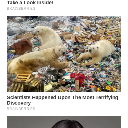
TANGERANG
WN
BINJAI
WN
CIREBON
WN
INDRAMAYU
WN
KUNINGAN
WN
MAJALENGKA
WN