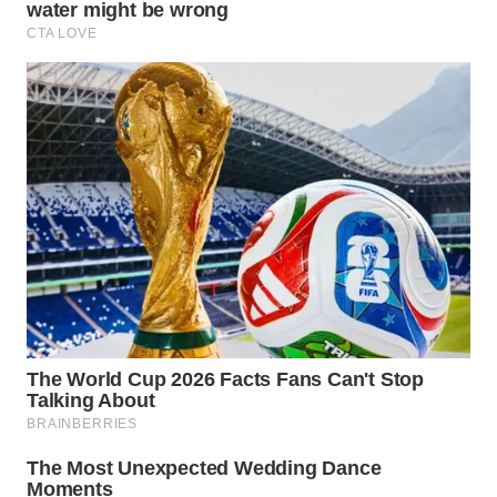
PERSONA
WAHANA
OTOMOTIF
WAHANA
HEALTH
WAHANA
DESA
WISATA
LAPAK
WAHANA
Wahana
Network