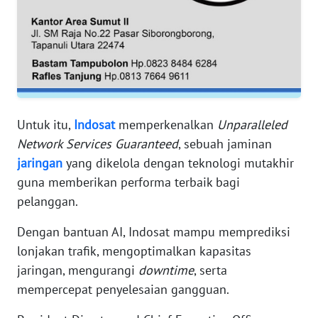
PAPUA
WN
PAPUA
BARAT
WN
RIAU
Untuk itu,
Indosat
memperkenalkan
Unparalleled
Network Services Guaranteed
, sebuah jaminan
WN
jaringan
yang dikelola dengan teknologi mutakhir
SERAMBI
guna memberikan performa terbaik bagi
pelanggan.
WN
JAMBI
Dengan bantuan AI, Indosat mampu memprediksi
lonjakan trafik, mengoptimalkan kapasitas
WN
jaringan, mengurangi
downtime
, serta
SULTRA
mempercepat penyelesaian gangguan.
WN