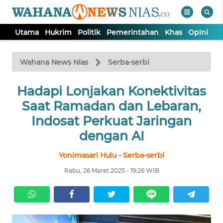
Utama
Hukrim
Politik
Pemerintahan
Khas
Opini
Nu
WAHANA
Tutup
TV
Wahana News Nias
Serba-serbi
Hadapi Lonjakan Konektivitas
UTAMA
Saat Ramadan dan Lebaran,
HUKRIM
Indosat Perkuat Jaringan
dengan AI
POLITIK
Yonimasari Hulu - Serba-serbi
Rabu, 26 Maret 2025 - 19:26 WIB
PEMERINTAHAN
KHAS