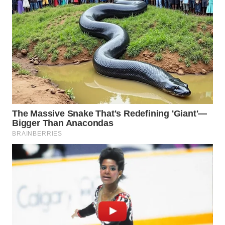
TANGERANG
WN
BINJAI
WN
CIREBON
WN
INDRAMAYU
WN
KUNINGAN
WN
MAJALENGKA
WN