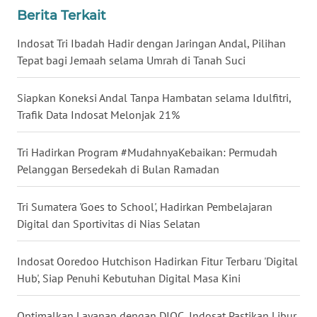
SULSEL
Berita Terkait
Indosat Tri Ibadah Hadir dengan Jaringan Andal, Pilihan
WN
GORONTALO
Tepat bagi Jemaah selama Umrah di Tanah Suci
WN
Siapkan Koneksi Andal Tanpa Hambatan selama Idulfitri,
SULUT
Trafik Data Indosat Melonjak 21%
WN
Tri Hadirkan Program #MudahnyaKebaikan: Permudah
MALUKU
Pelanggan Bersedekah di Bulan Ramadan
WN
Tri Sumatera 'Goes to School', Hadirkan Pembelajaran
MALUT
Digital dan Sportivitas di Nias Selatan
WN
Indosat Ooredoo Hutchison Hadirkan Fitur Terbaru 'Digital
DAIRI
Hub', Siap Penuhi Kebutuhan Digital Masa Kini
WN
Optimalkan Layanan dengan DIOC, Indosat Pastikan Libur