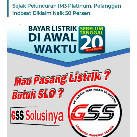
SUMUT
Sejak Peluncuran IM3 Platinum, Pelanggan
Indosat Diklaim Naik 50 Persen
WN
JAKARTA
WN
JABAR
WN
BANTEN
WN
NTT
WN
KEPRI
WN