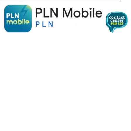
WAHANA MEDIA GROUP
|
|
|
WAHANA NEWS co
WAHANA TANI
WAHANA ADVOKAT
|
|
WAHANA INFRASTRUKTUR
WAHANA KONSUMEN
|
|
|
WAHANA LISTRIK
WAHANA TRAVEL
WAHANA TV