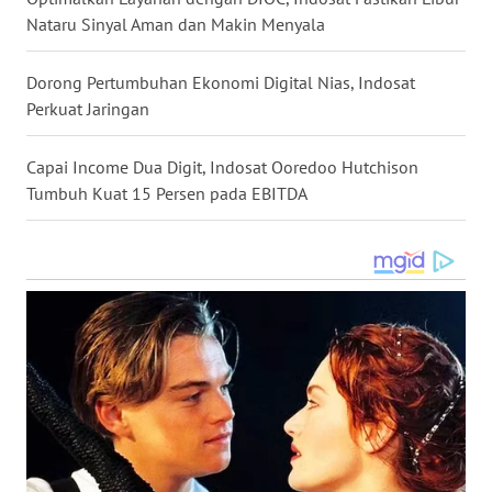
DANAU
Nataru Sinyal Aman dan Makin Menyala
TOBA
Dorong Pertumbuhan Ekonomi Digital Nias, Indosat
WN
Perkuat Jaringan
NIAS
Capai Income Dua Digit, Indosat Ooredoo Hutchison
WN
LANGKAT
Tumbuh Kuat 15 Persen pada EBITDA
WN
TAPANULI
SELATAN
WN
TANJUNG
LESUNG
WN
KARO