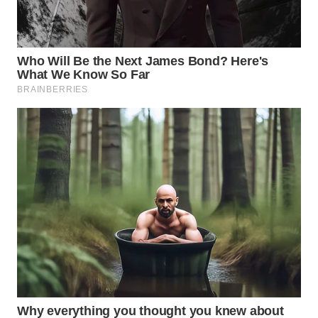
ID
WAHANANEWS
CO ID
WAHANANEWS
NET
WAHANA
SPORT
WAHANA
UMKM
WAHANA
SELEB
WAHANA