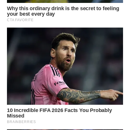
WN
BOROBUDUR
WN
MADURA
WN
SURABAYA
WN
NATUNA
WN
BINTAN
WN
MANDALIKA
WN