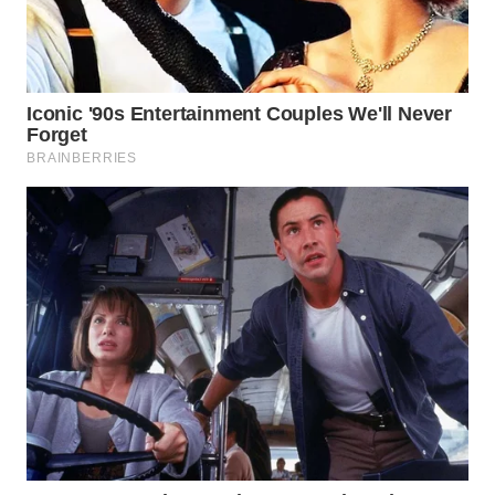
WN
SIMALUNGUN
WN
LABUHANBATU
WN
TAPANULI
TENGAH
WN DELI
SERDANG
WN
TEBING
TINGGI