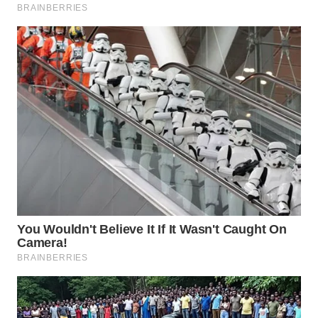
WN
SAMOSIR
WN
PADANG
LAWAS
WN
SUMEDANG
WN
CIANJUR
WN
KEPULAUAN
SERIBU
WN