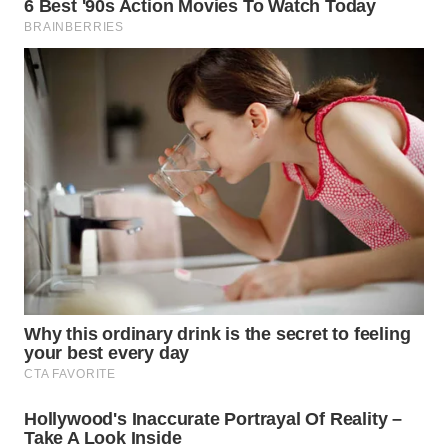
WN
PAKPAK
WN
KARAWANG
WN
BEKASI
WN
BOGOR
WN
DEPOK
WN
TAPANULI
UTARA