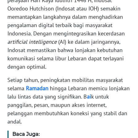
perayaan Hari Raya Idulfitri 1446 H, Indosat
TENTANG
Ooredoo Hutchison (Indosat atau IOH) semakin
KAMI
memantapkan langkahnya dalam menghadirkan
pengalaman digital terbaik bagi masyarakat
PEDOMAN
Indonesia. Dengan mengintegrasikan kecerdasan
MEDIA
artificial intelligence
(AI) ke dalam jaringannya,
SIBER
Indosat memastikan bahwa lonjakan kebutuhan
REDAKSI
komunikasi selama libur Lebaran dapat terlayani
dengan optimal.
KARIR
Setiap tahun, peningkatan mobilitas masyarakat
selama
Ramadan
hingga Lebaran memicu lonjakan
DISCLAIMER
lalu lintas data yang signifikan. B
ai
k untuk
panggilan, pesan, maupun akses internet,
Wahana
News
pelanggan membutuhkan koneksi yang stabil dan
Regional
andal.
WN
Baca Juga: