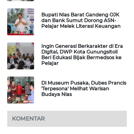
NEWS
Bupati Nias Barat Gandeng OJK
dan Bank Sumut Dorong ASN-
SITUNGIR
Pelajar Melek Literasi Keuangan
NEWS
SIDIKALANG
Ingin Generasi Berkarakter di Era
NEWS
Digital, DWP Kota Gunungsitoli
Beri Edukasi Bijak Bermedsos ke
Pelajar
SIBARAGAS
NEWS
Di Museum Pusaka, Dubes Prancis
METRO
'Terpesona' Melihat Warisan
SIANTAR
Budaya Nias
NEWS
METRO
KOMENTAR
MEDAN
NEWS