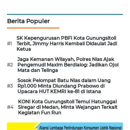
METRO
JAKARTA
Berita Populer
NEWS
KRT
SK Kepengurusan PBFI Kota Gunungsitoli
#1
Terbit, Jimmy Harris Kembali Didaulat Jadi
NEWS
Ketua
Jaga Kemanan Wilayah, Polres Nias Ajak
KARING
#2
Pengemudi Maxim Berdialog: Jadikan Ojol
NEWS
Mata dan Telinga
Sosok Pelompat Batu Nias dalam Uang
JURNAL
#3
Rp1.000 Minta Diundang Prabowo di
MARITIM
Upacara HUT KEMRI ke-81 di Istana
KONI Kota Gunungsitoli Temui Hatunggal
HUMBANG
#4
Siregar di Medan, Minta Wejangan Terkait
NEWS
Kegiatan Fun Run
GARONGGANG
NEWS