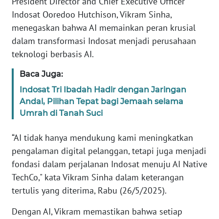
President Director and Chief Executive Officer
NTB
Indosat Ooredoo Hutchison, Vikram Sinha,
menegaskan bahwa AI memainkan peran krusial
WN
dalam transformasi Indosat menjadi perusahaan
SULTENG
teknologi berbasis AI.
WN
Baca Juga:
SULBAR
Indosat Tri Ibadah Hadir dengan Jaringan
Andal, Pilihan Tepat bagi Jemaah selama
WN
Umrah di Tanah Suci
BABEL
“AI tidak hanya mendukung kami meningkatkan
WN
pengalaman digital pelanggan, tetapi juga menjadi
SUMBAR
fondasi dalam perjalanan Indosat menuju AI Native
TechCo," kata Vikram Sinha dalam keterangan
WN
tertulis yang diterima, Rabu (26/5/2025).
SUMSEL
Dengan AI, Vikram memastikan bahwa setiap
WN