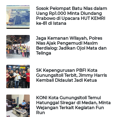
MKLI
Sosok Pelompat Batu Nias dalam
Uang Rp1.000 Minta Diundang
LPKKI
Prabowo di Upacara HUT KEMRI
ke-81 di Istana
LKKI
Jaga Kemanan Wilayah, Polres
KOPEKLIN
Nias Ajak Pengemudi Maxim
Berdialog: Jadikan Ojol Mata dan
Telinga
PORTAL
KONSUMEN
SK Kepengurusan PBFI Kota
FORWAMKI
Gunungsitoli Terbit, Jimmy Harris
Kembali Didaulat Jadi Ketua
ALPERKLINAS
KONI Kota Gunungsitoli Temui
FORJASIDA
Hatunggal Siregar di Medan, Minta
Wejangan Terkait Kegiatan Fun
Run
TAMBANG