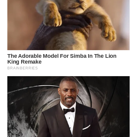
ADVOKAT
WAHANA
INFRASTRUKTUR
WAHANA
KONSUMEN
WAHANA
LISTRIK
WAHANA
TRAVEL
WAHANA
TV
WAHANANEWS