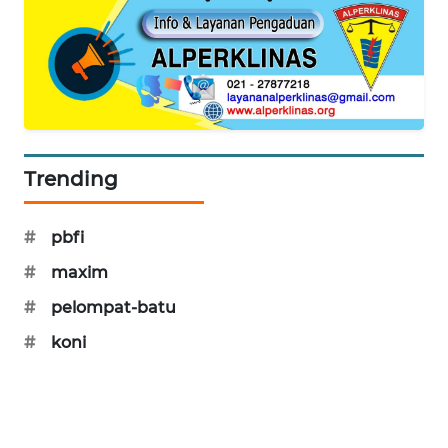
FISUELRI
ID
ENERGI
NEWS
Trending
CILEUNGSI
NEWS
#
pbfi
#
maxim
BERKAT
NEWS
#
pelompat-batu
#
koni
BERAMPU
NEWS
ANUGERAH
NEWS