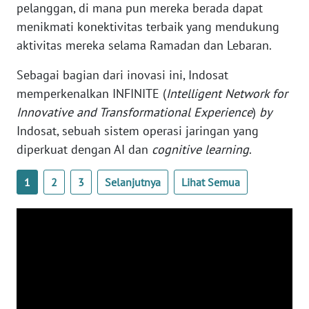
pelanggan, di mana pun mereka berada dapat
BENGKULU
menikmati konektivitas terbaik yang mendukung
aktivitas mereka selama Ramadan dan Lebaran.
WN
LAMPUNG
Sebagai bagian dari inovasi ini, Indosat
memperkenalkan INFINITE (
Intelligent Network for
WN
Innovative and Transformational Experience
)
by
JATENG
Indosat, sebuah sistem operasi jaringan yang
diperkuat dengan AI dan
cognitive learning
.
WN
NUSANTARA
1
2
3
Selanjutnya
Lihat Semua
WN
JOGJA
WN
JATIM
WN