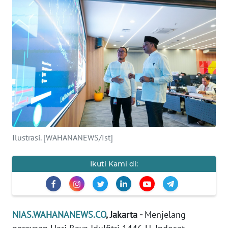
OPINI
NUSANTARA
SERBA-
SERBI
Informasi
INDEKS
BERITA
Ilustrasi. [WAHANANEWS/Ist]
KONTAK
Ikuti Kami di:
KAMI
INFO
IKLAN
NIAS.WAHANANEWS.CO
, Jakarta -
Menjelang