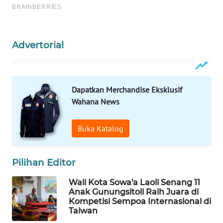
KONSUMEN
LISTRIK
MASYARAKAT
Advertorial
KELISTRIKAN
WALINKI
ID
Dapatkan Merchandise Eksklusif
Wahana News
MAWAKA
ID
Buka Katalog
MARTABAT
NET
Pilihan Editor
Wali Kota Sowa'a Laoli Senang 11
PLN
Anak Gunungsitoli Raih Juara di
WATCH
Kompetisi Sempoa Internasional di
Taiwan