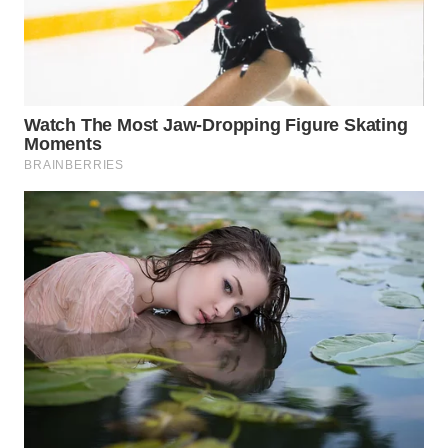
SUBANG
WN
SUKABUMI
WN
PURWAKARTA
WN
PRIANGAN
TIMUR
WN
SEMARANG
WN
SOLO