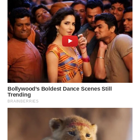
LIKUPANG
WN
LABUANBAJO
WN
BORNEO
Wahana
Media
Group
WAHANA
NEWS
WAHANA
TANI
WAHANA