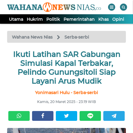
Utama
Hukrim
Politik
Pemerintahan
Khas
Opini
Nu
WAHANA
Tutup
TV
Wahana News Nias
Serba-serbi
Ikuti Latihan SAR Gabungan
UTAMA
Simulasi Kapal Terbakar,
HUKRIM
Pelindo Gunungsitoli Siap
Layani Arus Mudik
POLITIK
Yonimasari Hulu - Serba-serbi
Kamis, 20 Maret 2025 - 23:19 WIB
PEMERINTAHAN
KHAS