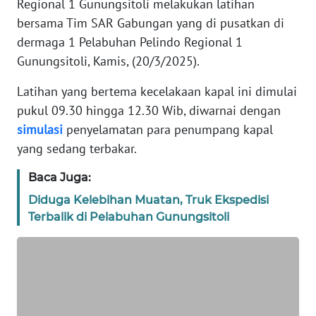
Regional 1 Gunungsitoli melakukan latihan
TENTANG
bersama Tim SAR Gabungan yang di pusatkan di
KAMI
dermaga 1 Pelabuhan Pelindo Regional 1
Gunungsitoli, Kamis, (20/3/2025).
PEDOMAN
MEDIA
Latihan yang bertema kecelakaan kapal ini dimulai
SIBER
pukul 09.30 hingga 12.30 Wib, diwarnai dengan
simulasi
penyelamatan para penumpang kapal
REDAKSI
yang sedang terbakar.
KARIR
Baca Juga:
Diduga Kelebihan Muatan, Truk Ekspedisi
DISCLAIMER
Terbalik di Pelabuhan Gunungsitoli
Wahana
News
Regional
WN