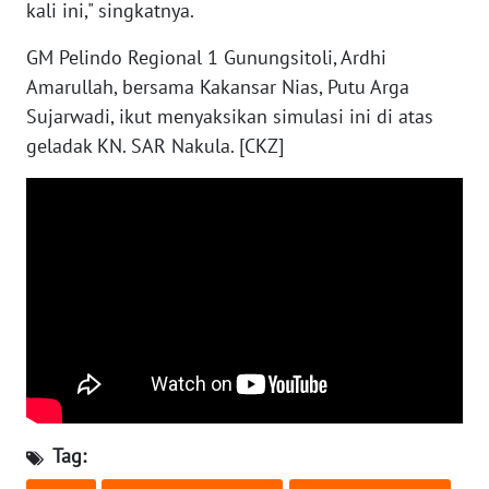
kali ini," singkatnya.
NTB
GM Pelindo Regional 1 Gunungsitoli, Ardhi
WN
Amarullah, bersama Kakansar Nias, Putu Arga
SULTENG
Sujarwadi, ikut menyaksikan simulasi ini di atas
geladak KN. SAR Nakula. [CKZ]
WN
SULBAR
WN
BABEL
WN
SUMBAR
WN
SUMSEL
Tag:
WN