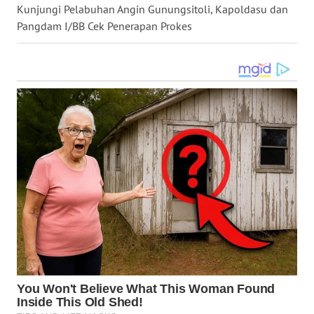
SULSEL
Kunjungi Pelabuhan Angin Gunungsitoli, Kapoldasu dan
Pangdam I/BB Cek Penerapan Prokes
WN
GORONTALO
WN
SULUT
WN
MALUKU
WN
MALUT
WN
DAIRI
WN