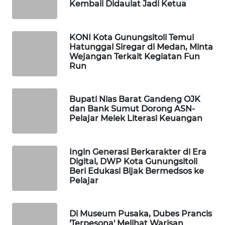
Kembali Didaulat Jadi Ketua
PERSONA
WAHANA
KONI Kota Gunungsitoli Temui
OTOMOTIF
Hatunggal Siregar di Medan, Minta
Wejangan Terkait Kegiatan Fun
Run
WAHANA
HEALTH
Bupati Nias Barat Gandeng OJK
WAHANA
dan Bank Sumut Dorong ASN-
DESA
Pelajar Melek Literasi Keuangan
WISATA
Ingin Generasi Berkarakter di Era
LAPAK
Digital, DWP Kota Gunungsitoli
WAHANA
Beri Edukasi Bijak Bermedsos ke
Pelajar
Wahana
Network
Di Museum Pusaka, Dubes Prancis
'Terpesona' Melihat Warisan