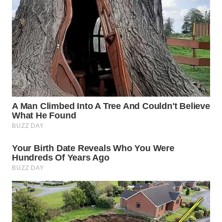
WN
SIMALUNGUN
WN
LABUHANBATU
WN
TAPANULI
TENGAH
WN DELI
SERDANG
WN
TEBING
TINGGI