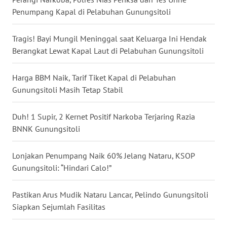
BALI
Penumpang Kapal di Pelabuhan Gunungsitoli
WN
Tragis! Bayi Mungil Meninggal saat Keluarga Ini Hendak
KALBAR
Berangkat Lewat Kapal Laut di Pelabuhan Gunungsitoli
WN
Harga BBM Naik, Tarif Tiket Kapal di Pelabuhan
KALTENG
Gunungsitoli Masih Tetap Stabil
WN
Duh! 1 Supir, 2 Kernet Positif Narkoba Terjaring Razia
KALTARA
BNNK Gunungsitoli
WN
Lonjakan Penumpang Naik 60% Jelang Nataru, KSOP
KALSEL
Gunungsitoli: “Hindari Calo!”
WN
KALTIM
Pastikan Arus Mudik Nataru Lancar, Pelindo Gunungsitoli
Siapkan Sejumlah Fasilitas
WN