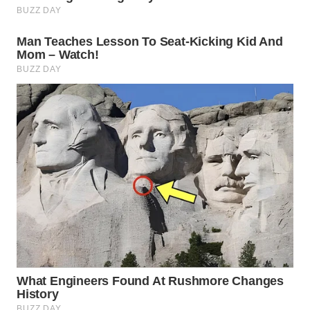
SUBANG
WN
SUKABUMI
WN
PURWAKARTA
WN
PRIANGAN
TIMUR
WN
SEMARANG
WN
SOLO