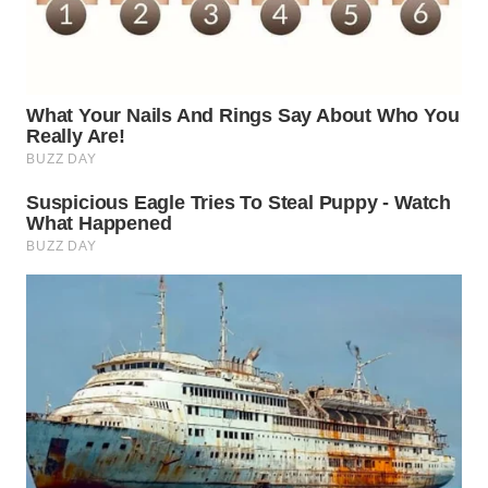
WN
SAMOSIR
WN
PADANG
LAWAS
WN
SUMEDANG
WN
CIANJUR
WN
KEPULAUAN
SERIBU
WN