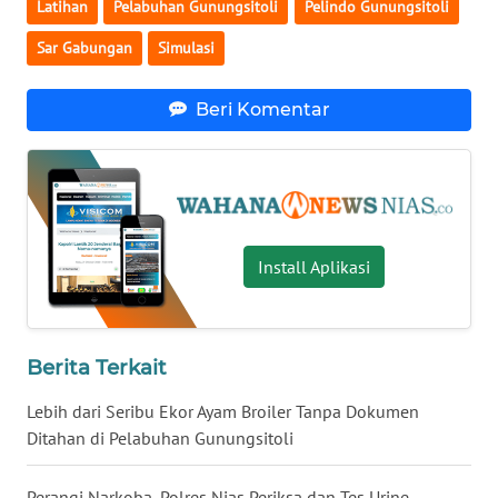
Latihan
Pelabuhan Gunungsitoli
Pelindo Gunungsitoli
BENGKULU
Sar Gabungan
Simulasi
WN
LAMPUNG
Beri Komentar
WN
JATENG
WN
NUSANTARA
Install Aplikasi
WN
JOGJA
Berita Terkait
WN
Lebih dari Seribu Ekor Ayam Broiler Tanpa Dokumen
JATIM
Ditahan di Pelabuhan Gunungsitoli
WN
Perangi Narkoba, Polres Nias Periksa dan Tes Urine