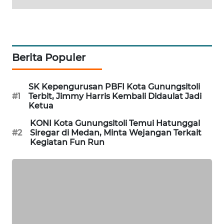
MKLI
LPKKI
LKKI
Berita Populer
KOPEKLIN
SK Kepengurusan PBFI Kota Gunungsitoli
#1
Terbit, Jimmy Harris Kembali Didaulat Jadi
Ketua
PORTAL
KONSUMEN
KONI Kota Gunungsitoli Temui Hatunggal
#2
Siregar di Medan, Minta Wejangan Terkait
Kegiatan Fun Run
FORWAMKI
ALPERKLINAS
FORJASIDA
TAMBANG