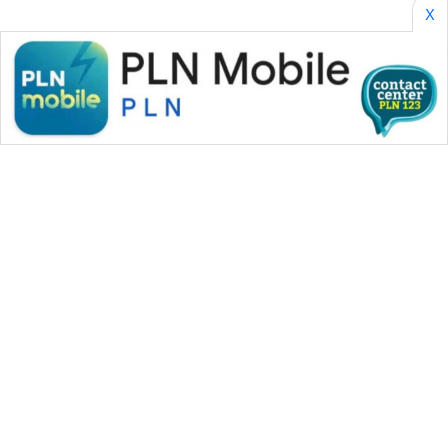
X
WAHANA MEDIA GROUP
|
|
|
WAHANA NEWS co
WAHANA TANI
WAHANA ADVOKAT
|
|
WAHANA INFRASTRUKTUR
WAHANA KONSUMEN