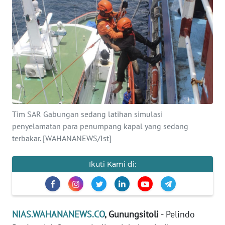
OPINI
NUSANTARA
SERBA-
SERBI
Informasi
Tim SAR Gabungan sedang latihan simulasi
INDEKS
penyelamatan para penumpang kapal yang sedang
BERITA
terbakar. [WAHANANEWS/Ist]
KONTAK
Ikuti Kami di:
KAMI
INFO
IKLAN
NIAS.WAHANANEWS.CO
, Gunungsitoli
- Pelindo