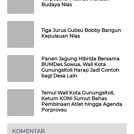
KONSUMEN
Budaya Nias
LISTRIK
MASYARAKAT
KELISTRIKAN
Tiga Jurus Gubsu Bobby Bangun
Kepulauan Nias
WALINKI
ID
Panen Jagung Hibrida Bersama
BUMDes Sowua, Wali Kota
MAWAKA
Gunungsitoli Harap Jadi Contoh
ID
bagi Desa Lain
MARTABAT
Temui Wali Kota Gunungsitoli,
NET
Ketum KONI Sumut Bahas
Pembinaan Atlet hingga Agenda
Porprovsu
PLN
WATCH
KOMENTAR