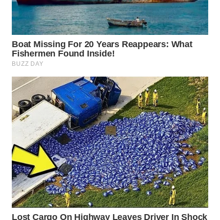
TANGERANG
WN
BINJAI
WN
CIREBON
WN
INDRAMAYU
WN
KUNINGAN
WN
MAJALENGKA
WN