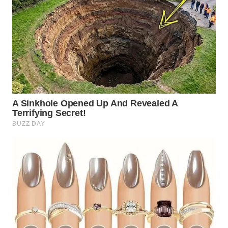
WN
PAKPAK
WN
KARAWANG
WN
BEKASI
WN
BOGOR
WN
DEPOK
WN
TAPANULI
UTARA