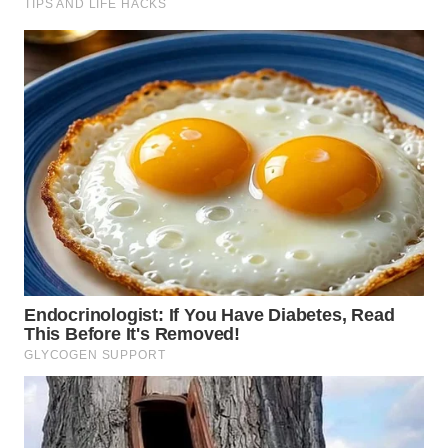
DANAU
TOBA
WN
NIAS
WN
LANGKAT
WN
TAPANULI
SELATAN
WN
TANJUNG
LESUNG
WN
KARO