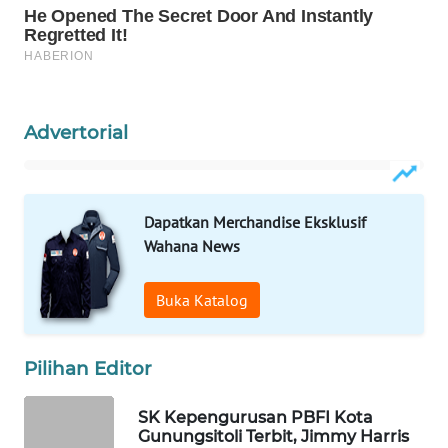
ID
WAHANANEWS
CO ID
Advertorial
WAHANANEWS
NET
WAHANA
Dapatkan Merchandise Eksklusif
SPORT
Wahana News
WAHANA
Buka Katalog
UMKM
WAHANA
Pilihan Editor
SELEB
SK Kepengurusan PBFI Kota
Gunungsitoli Terbit, Jimmy Harris
WAHANA