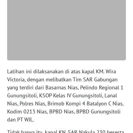
SUMUT
WN
JAKARTA
WN
JABAR
WN
BANTEN
Latihan ini dilaksanakan di atas kapal KM. Wira
Victoria, dengan melibatkan Tim SAR Gabungan
WN
yang terdiri dari Basarnas Nias, Pelindo Regional 1
NTT
Gunungsitoli, KSOP Kelas IV Gunungsitoli, Lanal
Nias, Polres Nias, Brimob Kompi 4 Batalyon C Nias,
WN
Kodim 0213 Nias, BPBD Nias, BPBD Gunungsitoli
KEPRI
dan PT WJL.
WN
Tidak hanya itu, kapal KN. SAR Nakula 230 beserta