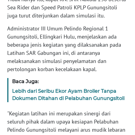
PAPUA
Sea Rider dan Speed Patroli KPLP Gunungsitoli
juga turut diterjunkan dalam simulasi itu.
WN
PAPUA
Administrator III Umum Pelindo Regional 1
BARAT
Gunungsitoli, Ellingkari Hulu, menjelaskan ada
beberapa jenis kegiatan yang dilaksanakan pada
WN
RIAU
Latihan SAR Gabungan ini, di antaranya
melaksanakan simulasi penyelamatan dan
WN
pertolongan korban kecelakaan kapal.
SERAMBI
Baca Juga:
WN
Lebih dari Seribu Ekor Ayam Broiler Tanpa
JAMBI
Dokumen Ditahan di Pelabuhan Gunungsitoli
WN
"Kegiatan latihan ini merupakan sinergi dari
SULTRA
seluruh pihak dalam upaya kesiapan Pelabuhan
Pelindo Gunungsitoli melayani arus mudik lebaran
WN