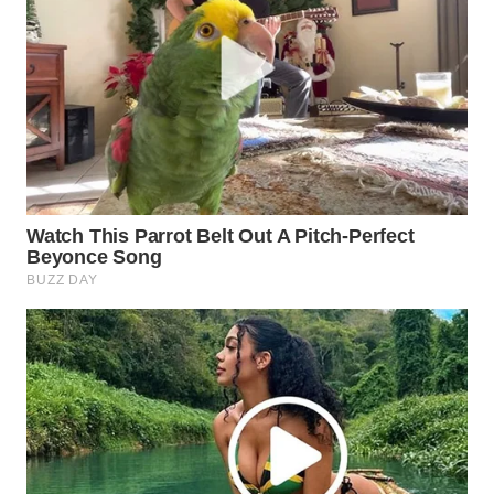
LIKUPANG
WN
LABUANBAJO
WN
BORNEO
Wahana
Media
Group
WAHANA
NEWS
WAHANA
TANI
WAHANA