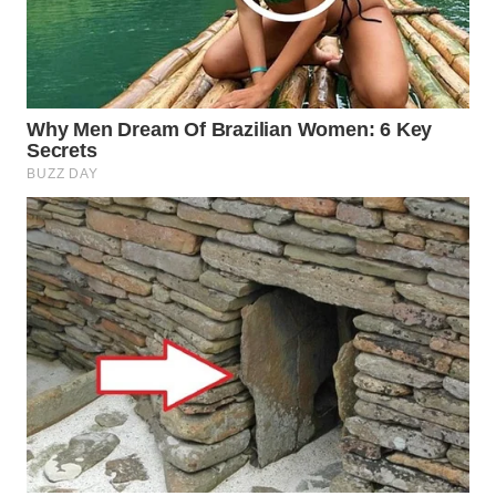
ADVOKAT
WAHANA
INFRASTRUKTUR
WAHANA
KONSUMEN
WAHANA
LISTRIK
WAHANA
TRAVEL
WAHANA
TV
WAHANANEWS