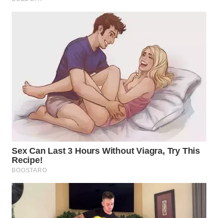
WN
BOROBUDUR
WN
MADURA
WN
SURABAYA
WN
NATUNA
WN
BINTAN
WN
MANDALIKA
WN