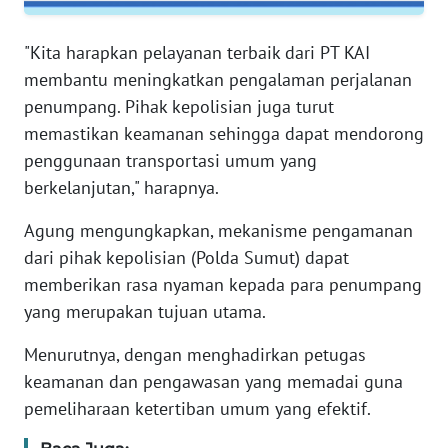
PAPUA
"Kita harapkan pelayanan terbaik dari PT KAI
WN
membantu meningkatkan pengalaman perjalanan
PAPUA
BARAT
penumpang. Pihak kepolisian juga turut
memastikan keamanan sehingga dapat mendorong
WN
penggunaan transportasi umum yang
RIAU
berkelanjutan," harapnya.
WN
Agung mengungkapkan, mekanisme pengamanan
SERAMBI
dari pihak kepolisian (Polda Sumut) dapat
memberikan rasa nyaman kepada para penumpang
WN
yang merupakan tujuan utama.
JAMBI
Menurutnya, dengan menghadirkan petugas
WN
keamanan dan pengawasan yang memadai guna
SULTRA
pemeliharaan ketertiban umum yang efektif.
WN