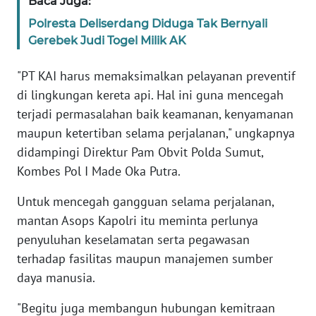
Baca Juga:
NTB
Polresta Deliserdang Diduga Tak Bernyali
Gerebek Judi Togel Milik AK
WN
SULTENG
"PT KAI harus memaksimalkan pelayanan preventif
di lingkungan kereta api. Hal ini guna mencegah
WN
terjadi permasalahan baik keamanan, kenyamanan
SULBAR
maupun ketertiban selama perjalanan," ungkapnya
didampingi Direktur Pam Obvit Polda Sumut,
WN
Kombes Pol I Made Oka Putra.
BABEL
Untuk mencegah gangguan selama perjalanan,
WN
mantan Asops Kapolri itu meminta perlunya
SUMBAR
penyuluhan keselamatan serta pegawasan
terhadap fasilitas maupun manajemen sumber
WN
SUMSEL
daya manusia.
"Begitu juga membangun hubungan kemitraan
WN