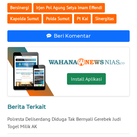
BALI
Bersinergi
Irjen Pol Agung Setya Imam Effendi
Kapolda Sumut
Polda Sumut
Pt Kai
Sinergitas
WN
KALBAR
Beri Komentar
WN
KALTENG
WN
KALTARA
Install Aplikasi
WN
KALSEL
Berita Terkait
WN
KALTIM
Polresta Deliserdang Diduga Tak Bernyali Gerebek Judi
Togel Milik AK
WN