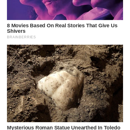
TANGERANG
WN
BINJAI
WN
CIREBON
WN
INDRAMAYU
WN
KUNINGAN
WN
MAJALENGKA
WN