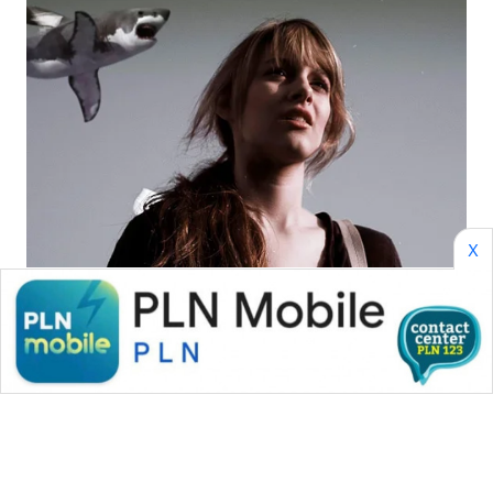
ID
WAHANANEWS
CO ID
WAHANANEWS
NET
WAHANA
X
SPORT
WAHANA
UMKM
WAHANA
SELEB
WAHANA