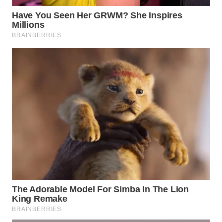
WN
SIMALUNGUN
WN
LABUHANBATU
WN
TAPANULI
TENGAH
WN DELI
SERDANG
WN
TEBING
TINGGI