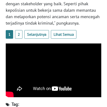
dengan stakeholder yang baik. Seperti pihak
BENGKULU
kepolisian untuk bekerja sama dalam memantau
dan melaporkan potensi ancaman serta mencegah
WN
LAMPUNG
terjadinya tindak kriminal," pungkasnya.
1
2
Selanjutnya
Lihat Semua
WN
JATENG
WN
NUSANTARA
WN
JOGJA
WN
JATIM
Tag:
WN