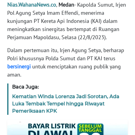
Nias.WahanaNews.co
,
Medan
- Kapolda Sumut, Irjen
TENTANG
KAMI
Pol Agung Setya Imam Effendi, menerima
kunjungan PT Kereta Api Indonesia (KAI) dalam
PEDOMAN
meningkatkan sinergitas bertempat di Ruangan
MEDIA
Perjamuan Mapoldasu, Selasa (22/8/2023).
SIBER
Dalam pertemuan itu, Irjen Agung Setya, berharap
REDAKSI
Polri khususnya Polda Sumut dan PT KAI terus
bersinergi
untuk menciptakan ruang publik yang
KARIR
aman.
Baca Juga:
DISCLAIMER
Kematian Winda Lorenza Jadi Sorotan, Ada
Wahana
Luka Tembak Tempel hingga Riwayat
News
Pemeriksaan KPK
Regional
WN