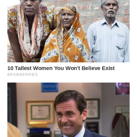
WN
BOROBUDUR
WN
MADURA
WN
SURABAYA
WN
NATUNA
WN
BINTAN
WN
MANDALIKA
WN