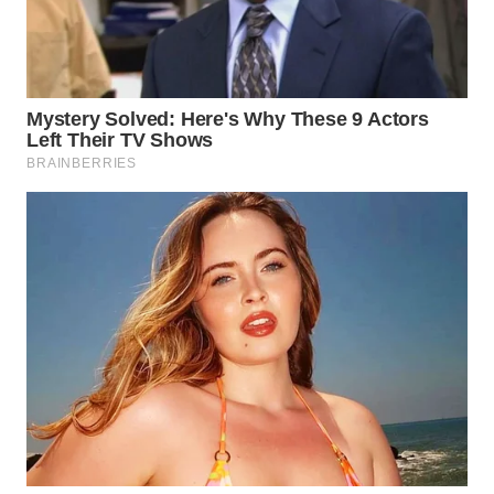
LIKUPANG
WN
LABUANBAJO
WN
BORNEO
Wahana
Media
Group
WAHANA
NEWS
WAHANA
TANI
WAHANA