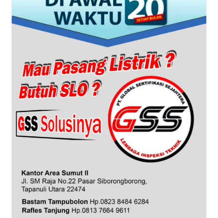
SUMUT
WN
JAKARTA
WN
JABAR
WN
BANTEN
WN
NTT
WN
KEPRI
WN