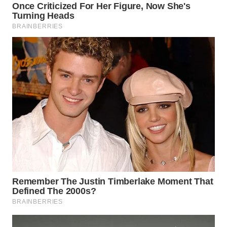
ADVOKAT
WAHANA
INFRASTRUKTUR
WAHANA
KONSUMEN
WAHANA
LISTRIK
WAHANA
TRAVEL
WAHANA
TV
WAHANANEWS