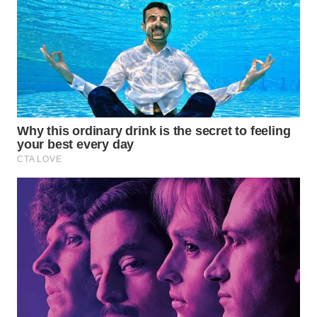
WN
SAMOSIR
WN
PADANG
LAWAS
WN
SUMEDANG
WN
CIANJUR
WN
KEPULAUAN
SERIBU
WN