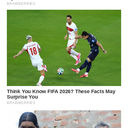
SUBANG
WN
SUKABUMI
WN
PURWAKARTA
WN
PRIANGAN
TIMUR
WN
SEMARANG
WN
SOLO