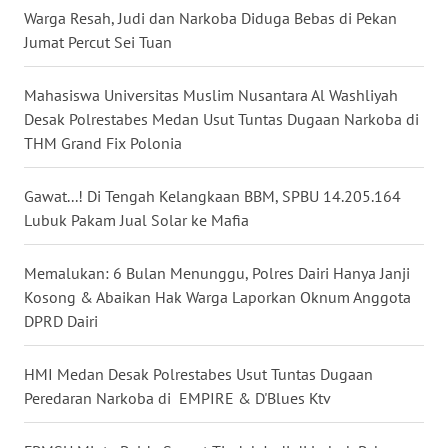
SULSEL
Warga Resah, Judi dan Narkoba Diduga Bebas di Pekan
Jumat Percut Sei Tuan
WN
GORONTALO
Mahasiswa Universitas Muslim Nusantara Al Washliyah
Desak Polrestabes Medan Usut Tuntas Dugaan Narkoba di
WN
THM Grand Fix Polonia
SULUT
Gawat...! Di Tengah Kelangkaan BBM, SPBU 14.205.164
WN
Lubuk Pakam Jual Solar ke Mafia
MALUKU
Memalukan: 6 Bulan Menunggu, Polres Dairi Hanya Janji
WN
Kosong & Abaikan Hak Warga Laporkan Oknum Anggota
MALUT
DPRD Dairi
WN
HMI Medan Desak Polrestabes Usut Tuntas Dugaan
DAIRI
Peredaran Narkoba di EMPIRE & D'Blues Ktv
WN