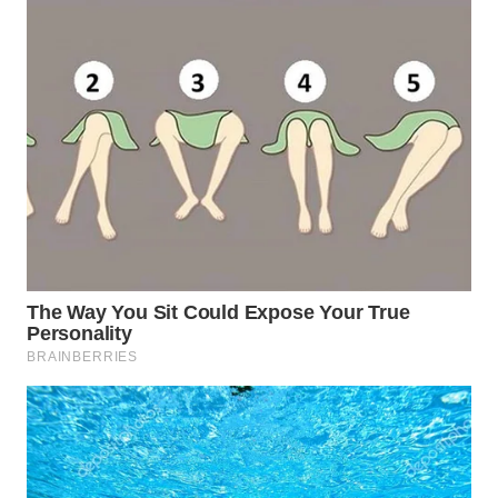
WN
PAKPAK
WN
KARAWANG
WN
BEKASI
WN
BOGOR
WN
DEPOK
WN
TAPANULI
UTARA