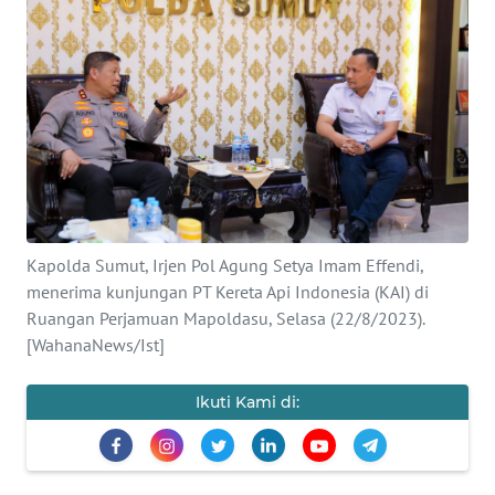
OPINI
NUSANTARA
SERBA-
SERBI
Informasi
Kapolda Sumut, Irjen Pol Agung Setya Imam Effendi,
INDEKS
menerima kunjungan PT Kereta Api Indonesia (KAI) di
BERITA
Ruangan Perjamuan Mapoldasu, Selasa (22/8/2023).
[WahanaNews/Ist]
KONTAK
KAMI
Ikuti Kami di:
INFO
IKLAN