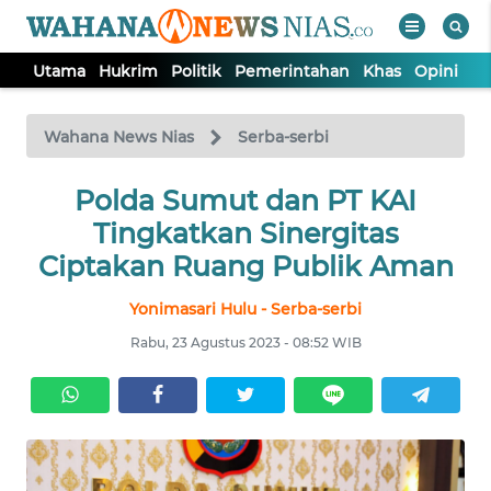
Utama
Hukrim
Politik
Pemerintahan
Khas
Opini
Nu
WAHANA
Tutup
TV
Wahana News Nias
Serba-serbi
Polda Sumut dan PT KAI
UTAMA
Tingkatkan Sinergitas
HUKRIM
Ciptakan Ruang Publik Aman
Yonimasari Hulu - Serba-serbi
POLITIK
Rabu, 23 Agustus 2023 - 08:52 WIB
PEMERINTAHAN
KHAS