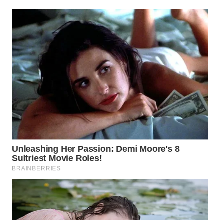
WN
BOROBUDUR
WN
MADURA
WN
SURABAYA
WN
NATUNA
WN
BINTAN
WN
MANDALIKA
WN