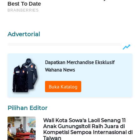
PERSONA
WAHANA
OTOMOTIF
Advertorial
WAHANA
HEALTH
Dapatkan Merchandise Eksklusif
WAHANA
Wahana News
DESA
WISATA
Buka Katalog
LAPAK
WAHANA
Pilihan Editor
Wahana
Wali Kota Sowa'a Laoli Senang 11
Network
Anak Gunungsitoli Raih Juara di
Kompetisi Sempoa Internasional di
Taiwan