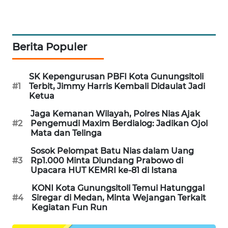
NEWS
SITUNGIR
Berita Populer
NEWS
SIDIKALANG
SK Kepengurusan PBFI Kota Gunungsitoli
NEWS
#1
Terbit, Jimmy Harris Kembali Didaulat Jadi
Ketua
SIBARAGAS
Jaga Kemanan Wilayah, Polres Nias Ajak
NEWS
#2
Pengemudi Maxim Berdialog: Jadikan Ojol
Mata dan Telinga
METRO
Sosok Pelompat Batu Nias dalam Uang
SIANTAR
#3
Rp1.000 Minta Diundang Prabowo di
Upacara HUT KEMRI ke-81 di Istana
NEWS
KONI Kota Gunungsitoli Temui Hatunggal
METRO
#4
Siregar di Medan, Minta Wejangan Terkait
Kegiatan Fun Run
MEDAN
NEWS