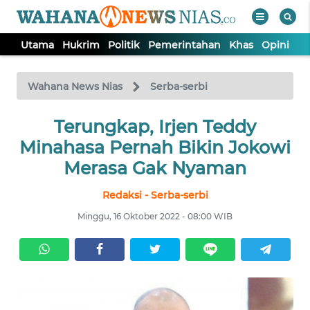
Utama
Hukrim
Politik
Pemerintahan
Khas
Opini
Nu
WAHANA
Tutup
TV
Wahana News Nias
Serba-serbi
Terungkap, Irjen Teddy
UTAMA
Minahasa Pernah Bikin Jokowi
HUKRIM
Merasa Gak Nyaman
Redaksi - Serba-serbi
POLITIK
Minggu, 16 Oktober 2022 - 08:00 WIB
PEMERINTAHAN
KHAS