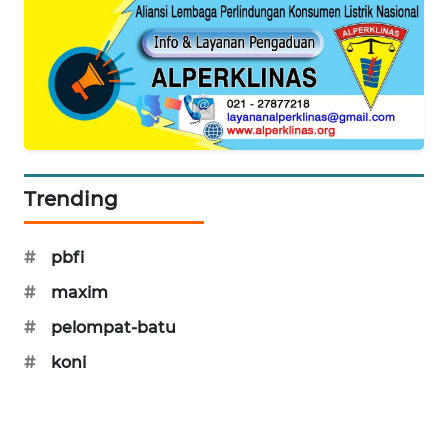
METRO
JAKARTA
NEWS
KRT
NEWS
Trending
KARING
NEWS
#
pbfi
JURNAL
#
maxim
MARITIM
#
pelompat-batu
HUMBANG
#
koni
NEWS
GARONGGANG
NEWS