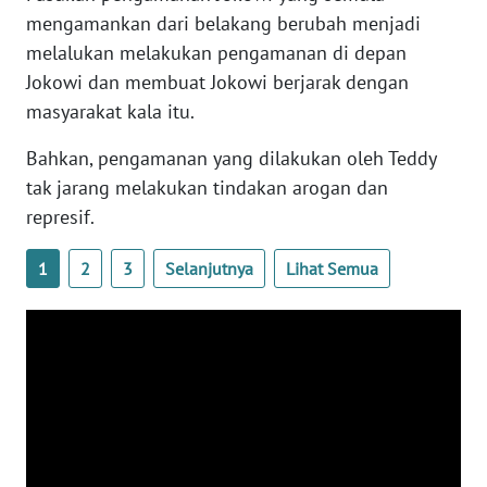
mengamankan dari belakang berubah menjadi
NTB
melalukan melakukan pengamanan di depan
Jokowi dan membuat Jokowi berjarak dengan
WN
SULTENG
masyarakat kala itu.
Bahkan, pengamanan yang dilakukan oleh Teddy
WN
SULBAR
tak jarang melakukan tindakan arogan dan
represif.
WN
BABEL
1
2
3
Selanjutnya
Lihat Semua
WN
SUMBAR
WN
SUMSEL
WN