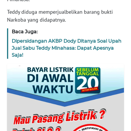
TENTANG
Teddy diduga memperjualbelikan barang bukti
KAMI
Narkoba yang didapatnya.
PEDOMAN
Baca Juga:
MEDIA
SIBER
Dipersidangan AKBP Dody Ditanya Soal Upah
Jual Sabu Teddy Minahasa: Dapat Apesnya
REDAKSI
Saja!
KARIR
DISCLAIMER
Wahana
News
Regional
WN