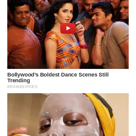
WN
SAMOSIR
WN
PADANG
LAWAS
WN
SUMEDANG
WN
CIANJUR
WN
KEPULAUAN
SERIBU
WN