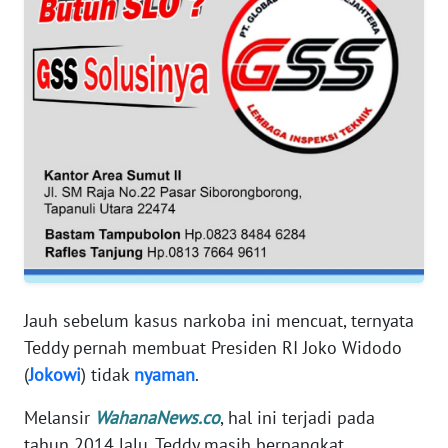
SUMUT
WN
JAKARTA
WN
JABAR
WN
BANTEN
WN
NTT
Jauh sebelum kasus narkoba ini mencuat, ternyata
Teddy pernah membuat Presiden RI Joko Widodo
WN
(
Jokowi
) tidak
nyaman
.
KEPRI
Melansir
WahanaNews.co
, hal ini terjadi pada
WN
tahun 2014 lalu, Teddy masih berpangkat