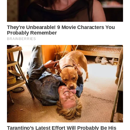
ID
WAHANANEWS
CO ID
WAHANANEWS
NET
WAHANA
SPORT
WAHANA
UMKM
WAHANA
SELEB
WAHANA