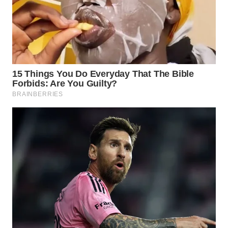
TANGERANG
WN
BINJAI
WN
CIREBON
WN
INDRAMAYU
WN
KUNINGAN
WN
MAJALENGKA
WN