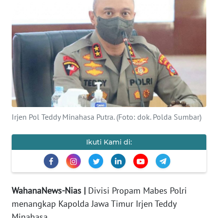
OPINI
NUSANTARA
SERBA-
SERBI
Informasi
Irjen Pol Teddy Minahasa Putra. (Foto: dok. Polda Sumbar)
INDEKS
BERITA
Ikuti Kami di:
KONTAK
KAMI
WahanaNews-Nias |
Divisi Propam Mabes Polri
INFO
IKLAN
menangkap Kapolda Jawa Timur Irjen Teddy
Minahasa.