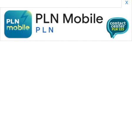
X
WAHANA MEDIA GROUP
|
|
|
WAHANA NEWS co
WAHANA TANI
WAHANA ADVOKAT
|
|
WAHANA INFRASTRUKTUR
WAHANA KONSUMEN
|
|
|
WAHANA LISTRIK
WAHANA TRAVEL
WAHANA TV