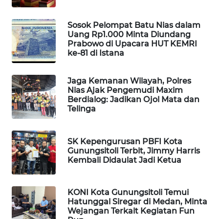
KONSUMEN
LISTRIK
Sosok Pelompat Batu Nias dalam
Uang Rp1.000 Minta Diundang
MASYARAKAT
Prabowo di Upacara HUT KEMRI
KELISTRIKAN
ke-81 di Istana
WALINKI
Jaga Kemanan Wilayah, Polres
ID
Nias Ajak Pengemudi Maxim
Berdialog: Jadikan Ojol Mata dan
Telinga
MAWAKA
ID
SK Kepengurusan PBFI Kota
MARTABAT
Gunungsitoli Terbit, Jimmy Harris
NET
Kembali Didaulat Jadi Ketua
PLN
KONI Kota Gunungsitoli Temui
WATCH
Hatunggal Siregar di Medan, Minta
Wejangan Terkait Kegiatan Fun