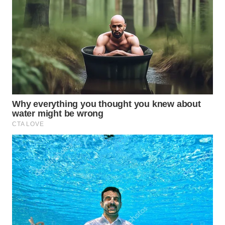
DANAU
TOBA
WN
NIAS
WN
LANGKAT
WN
TAPANULI
SELATAN
WN
TANJUNG
LESUNG
WN
KARO