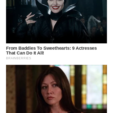
ADVOKAT
WAHANA
INFRASTRUKTUR
WAHANA
KONSUMEN
WAHANA
LISTRIK
WAHANA
TRAVEL
WAHANA
TV
WAHANANEWS