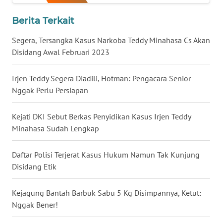
BALI
Berita Terkait
WN
Segera, Tersangka Kasus Narkoba Teddy Minahasa Cs Akan
KALBAR
Disidang Awal Februari 2023
WN
Irjen Teddy Segera Diadili, Hotman: Pengacara Senior
KALTENG
Nggak Perlu Persiapan
WN
Kejati DKI Sebut Berkas Penyidikan Kasus Irjen Teddy
KALTARA
Minahasa Sudah Lengkap
WN
KALSEL
Daftar Polisi Terjerat Kasus Hukum Namun Tak Kunjung
Disidang Etik
WN
KALTIM
Kejagung Bantah Barbuk Sabu 5 Kg Disimpannya, Ketut:
Nggak Bener!
WN