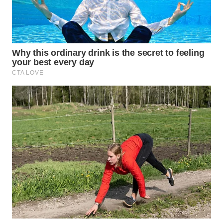
WN
SIMALUNGUN
WN
LABUHANBATU
WN
TAPANULI
TENGAH
WN DELI
SERDANG
WN
TEBING
TINGGI