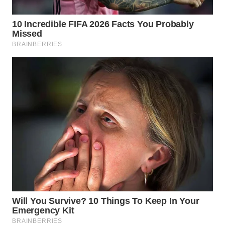
SUBANG
WN
SUKABUMI
WN
PURWAKARTA
WN
PRIANGAN
TIMUR
WN
SEMARANG
WN
SOLO