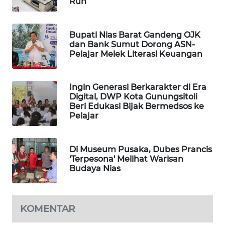
MKLI
Run
LPKKI
Bupati Nias Barat Gandeng OJK
dan Bank Sumut Dorong ASN-
LKKI
Pelajar Melek Literasi Keuangan
KOPEKLIN
Ingin Generasi Berkarakter di Era
Digital, DWP Kota Gunungsitoli
Beri Edukasi Bijak Bermedsos ke
PORTAL
Pelajar
KONSUMEN
FORWAMKI
Di Museum Pusaka, Dubes Prancis
'Terpesona' Melihat Warisan
Budaya Nias
ALPERKLINAS
FORJASIDA
KOMENTAR
TAMBANG