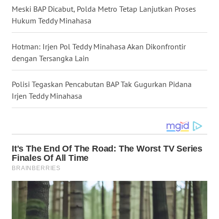
SULSEL
Meski BAP Dicabut, Polda Metro Tetap Lanjutkan Proses
Hukum Teddy Minahasa
WN
GORONTALO
Hotman: Irjen Pol Teddy Minahasa Akan Dikonfrontir
dengan Tersangka Lain
WN
SULUT
Polisi Tegaskan Pencabutan BAP Tak Gugurkan Pidana
Irjen Teddy Minahasa
WN
MALUKU
WN
MALUT
WN
DAIRI
WN