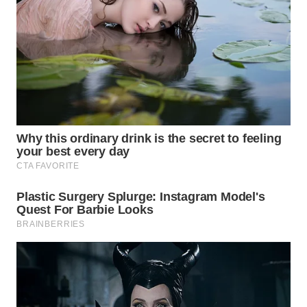
LIKUPANG
WN
LABUANBAJO
WN
BORNEO
Wahana
Media
Group
WAHANA
NEWS
WAHANA
TANI
WAHANA