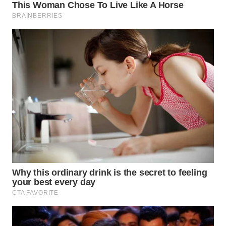
WN
PAKPAK
WN
KARAWANG
WN
BEKASI
WN
BOGOR
WN
DEPOK
WN
TAPANULI
UTARA