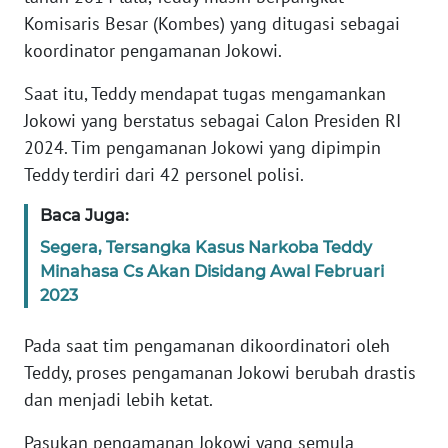
PAPUA
Komisaris Besar (Kombes) yang ditugasi sebagai
koordinator pengamanan Jokowi.
WN
PAPUA
Saat itu, Teddy mendapat tugas mengamankan
BARAT
Jokowi yang berstatus sebagai Calon Presiden RI
2024. Tim pengamanan Jokowi yang dipimpin
WN
Teddy terdiri dari 42 personel polisi.
RIAU
Baca Juga:
WN
SERAMBI
Segera, Tersangka Kasus Narkoba Teddy
Minahasa Cs Akan Disidang Awal Februari
2023
WN
JAMBI
Pada saat tim pengamanan dikoordinatori oleh
Teddy, proses pengamanan Jokowi berubah drastis
WN
SULTRA
dan menjadi lebih ketat.
Pasukan pengamanan Jokowi yang semula
WN