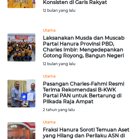
Konsisten di Garis Rakyat
TENTANG
12 bulan yang lalu
KAMI
PEDOMAN
Utama
MEDIA
Laksanakan Musda dan Muscab
SIBER
Partai Hanura Provinsi PBD,
Charles Imbir: Mengedepankan
Gotong Royong, Bangun Negeri
REDAKSI
12 bulan yang lalu
KARIR
Utama
Pasangan Charles-Fahmi Resmi
Terima Rekomendasi B-KWK
DISCLAIMER
Partai PAN untuk Bertarung di
Pilkada Raja Ampat
Wahana
2 tahun yang lalu
News
Regional
Utama
Fraksi Hanura Soroti Temuan Aset
WN
yang Hilang dan Perilaku ASN di