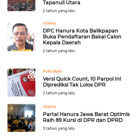
SUMUT
Tapanuli Utara
2 tahun yang lalu
WN
Utama
JAKARTA
DPC Hanura Kota Balikpapan
Buka Pendaftaran Bakal Calon
WN
Kepala Daerah
JABAR
2 tahun yang lalu
WN
BANTEN
Polhukam
Versi Quick Count, 10 Parpol Ini
Diprediksi Tak Lolos DPR
WN
2 tahun yang lalu
NTT
Utama
WN
Partai Hanura Jawa Barat Optimis
KEPRI
Raih 89 Kursi di DPR dan DPRD
3 tahun yang lalu
WN