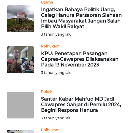
PAPUA
Utama
Ingatkan Bahaya Politik Uang,
Caleg Hanura Parsaoran Siahaan
WN
Imbau Masyarakat Jangan Salah
PAPUA
Pilih Wakil Rakyat
BARAT
3 tahun yang lalu
WN
Polhukam
RIAU
KPU: Penetapan Pasangan
Capres-Cawapres Dilaksanakan
Pada 13 November 2023
WN
3 tahun yang lalu
SERAMBI
WN
Politik
JAMBI
Santer Kabar Mahfud MD Jadi
Cawapres Ganjar di Pemilu 2024,
Begini Respons Hanura
WN
SULTRA
3 tahun yang lalu
Polhukam
WN