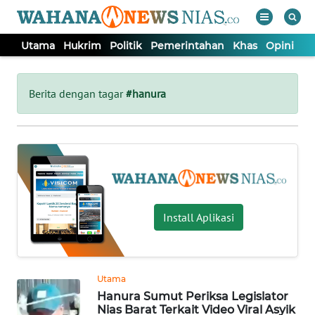
Utama
Hukrim
Politik
Pemerintahan
Khas
Opini
Nu
WAHANA
Tutup
TV
Berita dengan tagar
#hanura
UTAMA
HUKRIM
POLITIK
Install Aplikasi
PEMERINTAHAN
Utama
KHAS
Hanura Sumut Periksa Legislator
Nias Barat Terkait Video Viral Asyik