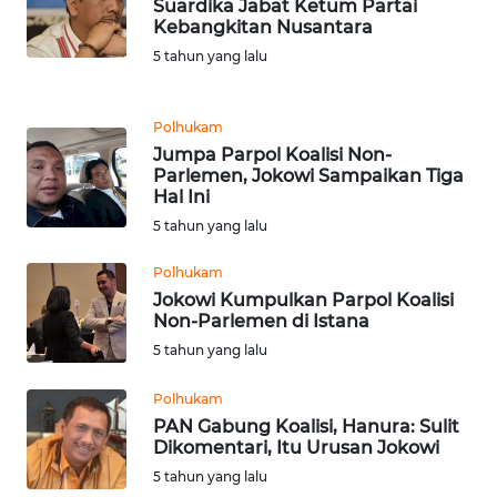
Suardika Jabat Ketum Partai
SULSEL
Kebangkitan Nusantara
5 tahun yang lalu
WN
GORONTALO
Polhukam
WN
Jumpa Parpol Koalisi Non-
SULUT
Parlemen, Jokowi Sampaikan Tiga
Hal Ini
5 tahun yang lalu
WN
MALUKU
Polhukam
Jokowi Kumpulkan Parpol Koalisi
WN
Non-Parlemen di Istana
MALUT
5 tahun yang lalu
WN
Polhukam
DAIRI
PAN Gabung Koalisi, Hanura: Sulit
Dikomentari, Itu Urusan Jokowi
5 tahun yang lalu
WN