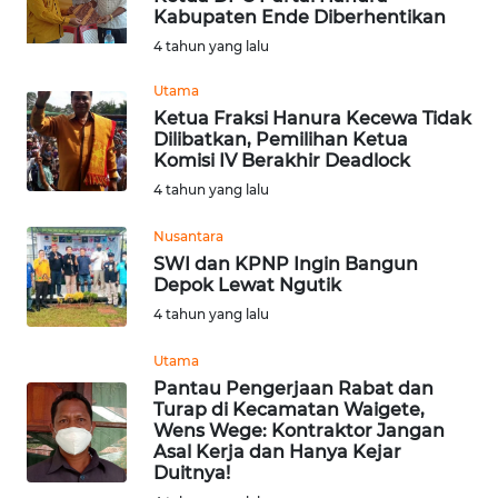
Kabupaten Ende Diberhentikan
BENGKULU
4 tahun yang lalu
WN
Utama
LAMPUNG
Ketua Fraksi Hanura Kecewa Tidak
Dilibatkan, Pemilihan Ketua
WN
Komisi IV Berakhir Deadlock
JATENG
4 tahun yang lalu
Nusantara
WN
SWI dan KPNP Ingin Bangun
NUSANTARA
Depok Lewat Ngutik
4 tahun yang lalu
WN
JOGJA
Utama
Pantau Pengerjaan Rabat dan
WN
Turap di Kecamatan Waigete,
JATIM
Wens Wege: Kontraktor Jangan
Asal Kerja dan Hanya Kejar
Duitnya!
WN