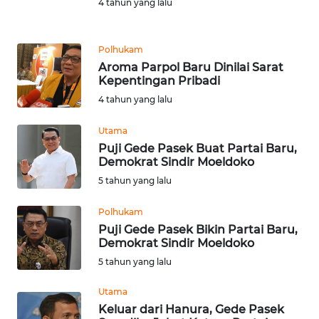
4 tahun yang lalu
BALI
WN
Polhukam
KALBAR
Aroma Parpol Baru Dinilai Sarat
Kepentingan Pribadi
WN
4 tahun yang lalu
KALTENG
Utama
Puji Gede Pasek Buat Partai Baru,
WN
Demokrat Sindir Moeldoko
KALTARA
5 tahun yang lalu
WN
Polhukam
KALSEL
Puji Gede Pasek Bikin Partai Baru,
Demokrat Sindir Moeldoko
WN
5 tahun yang lalu
KALTIM
Utama
Keluar dari Hanura, Gede Pasek
WN