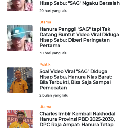
OPINI
Hisap Sabu: "SAG" Ngaku Bersalah
20 hari yang lalu
NUSANTARA
Utama
Hanura Panggil "SAG" tapi Tak
Datang Buntut Video Viral Diduga
SERBA-
Hisap Sabu: Diberi Peringatan
SERBI
Pertama
30 hari yang lalu
Informasi
Politik
INDEKS
Soal Video Viral "SAG" Diduga
BERITA
Hisap Sabu, Hanura Nias Barat:
Bila Terbukti, Bisa Saja Sampai
Pemecatan
KONTAK
2 bulan yang lalu
KAMI
Utama
INFO
Charles Imbir Kembali Nakhodai
IKLAN
Hanura Provinsi PBD 2025-2030,
DPC Raja Ampat: Hanura Tetap