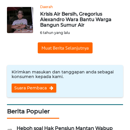
DANAU
Daerah
TOBA
Krisis Air Bersih, Gregorius
Alexandro Wara Bantu Warga
WN
Bangun Sumur Air
NIAS
6 tahun yang lalu
WN
Muat Berita Selanjutnya
LANGKAT
WN
TAPANULI
Kirimkan masukan dan tanggapan anda sebagai
konsumen kepada kami.
SELATAN
Suara Pembaca
WN
TANJUNG
LESUNG
Berita Populer
WN
KARO
Heboh soal Hak Pensiun Mantan Wabup