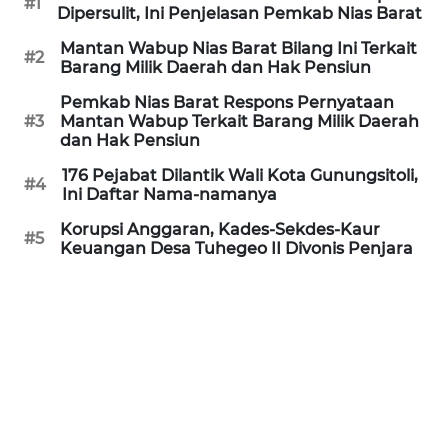
#1
Dipersulit, Ini Penjelasan Pemkab Nias Barat
WN
Mantan Wabup Nias Barat Bilang Ini Terkait
#2
SIMALUNGUN
Barang Milik Daerah dan Hak Pensiun
Pemkab Nias Barat Respons Pernyataan
WN
#3
Mantan Wabup Terkait Barang Milik Daerah
LABUHANBATU
dan Hak Pensiun
176 Pejabat Dilantik Wali Kota Gunungsitoli,
#4
WN
Ini Daftar Nama-namanya
TAPANULI
Korupsi Anggaran, Kades-Sekdes-Kaur
TENGAH
#5
Keuangan Desa Tuhegeo II Divonis Penjara
WN DELI
SERDANG
WN
TEBING
TINGGI