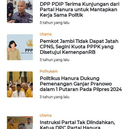
DPP PDIP Terima Kunjungan dari
NTB
Partai Hanura untuk Mantapkan
Kerja Sama Politik
WN
3 tahun yang lalu
SULTENG
Utama
Pemkot Jambi Tidak Dapat Jatah
WN
CPNS, Segini Kuota PPPK yang
SULBAR
Disetujui KemenpanRB
3 tahun yang lalu
WN
BABEL
Polhukam
Politikus Hanura Dukung
Pemenangan Ganjar Pranowo
WN
dalam 1 Putaran Pada Pilpres 2024
SUMBAR
3 tahun yang lalu
WN
SUMSEL
Utama
Instruksi Partai Tak Diindahkan,
WN
Ketua DPC Partai Hanura