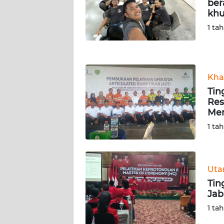
ber
khu
WN
1 ta
LAMPUNG
WN
JATENG
Kha
Tin
WN
Res
NUSANTARA
Men
1 ta
WN
JOGJA
WN
Ut
JATIM
Tin
Jab
WN
1 ta
BALI