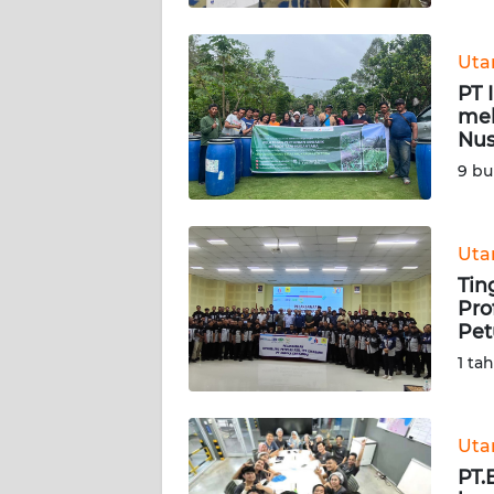
WN
Ut
SULTENG
PT 
mel
WN
Nus
SULBAR
9 bu
WN
BABEL
Ut
Tin
WN
Pro
SUMBAR
Pet
1 ta
WN
SUMSEL
Ut
WN
PT.
BENGKULU