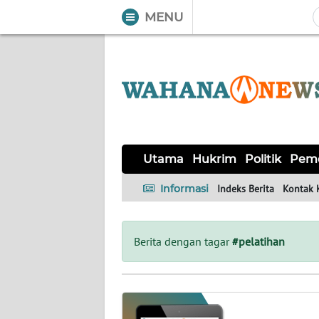
MENU
WAHANA
Tutup
TV
UTAMA
HUKRIM
Utama
Hukrim
Politik
Peme
POLITIK
Informasi
Indeks Berita
Kontak 
PEMERINTAHAN
Berita dengan tagar
#pelatihan
KHAS
OPINI