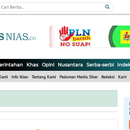
rintahan
Khas
Opini
Nusantara
Serba-serbi
Inde
Kami
Info Iklan
Tentang Kami
Pedoman Media Siber
Redaksi
Karir