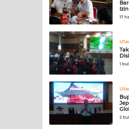
KAMI
Bar
Izi
17 h
PEDOMAN
MEDIA
SIBER
Ut
REDAKSI
Tak
Dis
KARIR
1 bu
DISCLAIMER
Ut
Wahana
News
Bup
Regional
Jep
Glo
WN
2 bu
SUMUT