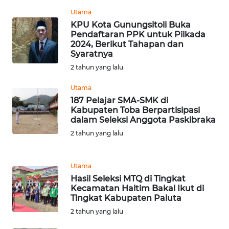
NTB
Utama
KPU Kota Gunungsitoli Buka
Pendaftaran PPK untuk Pilkada
WN
2024, Berikut Tahapan dan
SULTENG
Syaratnya
2 tahun yang lalu
WN
SULBAR
Utama
187 Pelajar SMA-SMK di
Kabupaten Toba Berpartisipasi
WN
dalam Seleksi Anggota Paskibraka
BABEL
2 tahun yang lalu
WN
SUMBAR
Utama
Hasil Seleksi MTQ di Tingkat
Kecamatan Haltim Bakal Ikut di
WN
Tingkat Kabupaten Paluta
SUMSEL
2 tahun yang lalu
WN