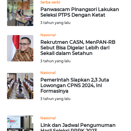
Serba-serbi
BENGKULU
Panwascam Pinangsori Lakukan
Seleksi PTPS Dengan Ketat
WN
3 tahun yang lalu
LAMPUNG
Nasional
WN
Rekrutmen CASN, MenPAN-RB
Sebut Bisa Digelar Lebih dari
JATENG
Sekali dalam Setahun
3 tahun yang lalu
WN
NUSANTARA
Nasional
Pemerintah Siapkan 2,3 Juta
WN
Lowongan CPNS 2024, Ini
Formasinya
JOGJA
3 tahun yang lalu
WN
JATIM
Nasional
Link dan Jadwal Pengumuman
WN
Hasil Seleksi PPPK 2023