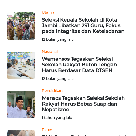
TENTANG
KAMI
Utama
Seleksi Kepala Sekolah di Kota
Jambi Libatkan 291 Guru, Fokus
PEDOMAN
pada Integritas dan Keteladanan
MEDIA
12 bulan yang lalu
SIBER
Nasional
REDAKSI
Wamensos Tegaskan Seleksi
Sekolah Rakyat Buton Tengah
Harus Berdasar Data DTSEN
KARIR
12 bulan yang lalu
DISCLAIMER
Pendidikan
Mensos Tegaskan Seleksi Sekolah
Rakyat Harus Bebas Suap dan
Wahana
Nepotisme
News
Regional
1 tahun yang lalu
Ekuin
WN