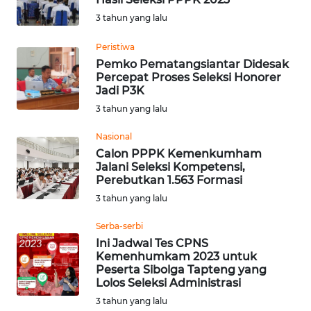
BALI
3 tahun yang lalu
WN
Peristiwa
KALBAR
Pemko Pematangsiantar Didesak
Percepat Proses Seleksi Honorer
Jadi P3K
WN
3 tahun yang lalu
KALTENG
Nasional
WN
Calon PPPK Kemenkumham
KALTARA
Jalani Seleksi Kompetensi,
Perebutkan 1.563 Formasi
3 tahun yang lalu
WN
KALSEL
Serba-serbi
Ini Jadwal Tes CPNS
WN
Kemenhumkam 2023 untuk
KALTIM
Peserta Sibolga Tapteng yang
Lolos Seleksi Administrasi
3 tahun yang lalu
WN