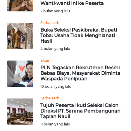
OPINI
Wanti-wanti Ini ke Peserta
2 bulan yang lalu
NUSANTARA
Serba-serbi
Buka Seleksi Paskibraka, Bupati
Toba: Usaha Tidak Menghianati
SERBA-
Hasil
SERBI
4 bulan yang lalu
Informasi
Ekuin
PLN Tegaskan Rekrutmen Resmi
INDEKS
Bebas Biaya, Masyarakat Diminta
BERITA
Waspada Penipuan
10 bulan yang lalu
KONTAK
Serba-serbi
KAMI
Tujuh Peserta Ikuti Seleksi Calon
Direksi PT. Sarana Pembangunan
INFO
Tapian Nauli
IKLAN
11 bulan yang lalu