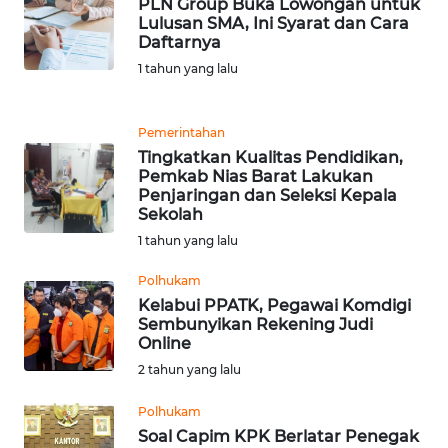
PLN Group Buka Lowongan untuk
SUMUT
Lulusan SMA, Ini Syarat dan Cara
Daftarnya
WN
1 tahun yang lalu
JAKARTA
Pemerintahan
WN
JABAR
Tingkatkan Kualitas Pendidikan,
Pemkab Nias Barat Lakukan
Penjaringan dan Seleksi Kepala
WN
Sekolah
BANTEN
1 tahun yang lalu
Polhukam
WN
NTT
Kelabui PPATK, Pegawai Komdigi
Sembunyikan Rekening Judi
Online
WN
2 tahun yang lalu
KEPRI
Polhukam
WN
Soal Capim KPK Berlatar Penegak