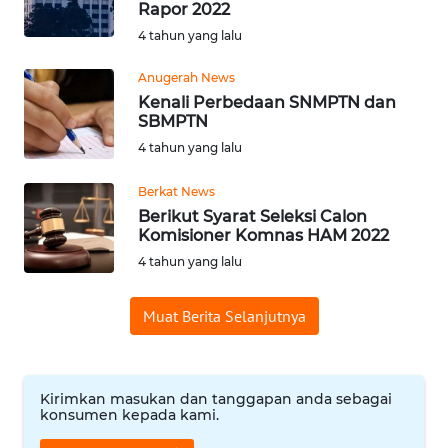
Rapor 2022
WN
4 tahun yang lalu
SAMOSIR
Anugerah News
WN
Kenali Perbedaan SNMPTN dan
PADANG
SBMPTN
LAWAS
4 tahun yang lalu
WN
Berkat News
SUMEDANG
Berikut Syarat Seleksi Calon
Komisioner Komnas HAM 2022
4 tahun yang lalu
WN
CIANJUR
Muat Berita Selanjutnya
WN
KEPULAUAN
SERIBU
Kirimkan masukan dan tanggapan anda sebagai
konsumen kepada kami.
WN