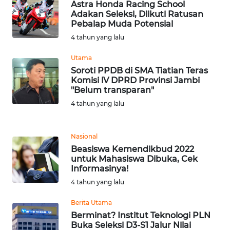
WN
Astra Honda Racing School
Adakan Seleksi, Diikuti Ratusan
PAKPAK
Pebalap Muda Potensial
4 tahun yang lalu
WN
KARAWANG
Utama
Soroti PPDB di SMA Tiatian Teras
WN
Komisi lV DPRD Provinsi Jambi
"Belum transparan"
BEKASI
4 tahun yang lalu
WN
BOGOR
Nasional
Beasiswa Kemendikbud 2022
WN
untuk Mahasiswa Dibuka, Cek
DEPOK
Informasinya!
4 tahun yang lalu
WN
Berita Utama
TAPANULI
UTARA
Berminat? Institut Teknologi PLN
Buka Seleksi D3-S1 Jalur Nilai