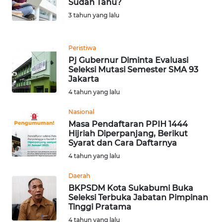
Sudah Tahu?
DANAU
TOBA
3 tahun yang lalu
WN
Peristiwa
NIAS
Pj Gubernur Diminta Evaluasi
Seleksi Mutasi Semester SMA 93
WN
Jakarta
LANGKAT
4 tahun yang lalu
WN
Nasional
TAPANULI
Masa Pendaftaran PPIH 1444
SELATAN
Hijriah Diperpanjang, Berikut
Syarat dan Cara Daftarnya
4 tahun yang lalu
WN
TANJUNG
Daerah
LESUNG
BKPSDM Kota Sukabumi Buka
Seleksi Terbuka Jabatan Pimpinan
WN
Tinggi Pratama
KARO
4 tahun yang lalu