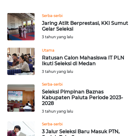
SULSEL
Serba-serbi
WN
Jaring Atlit Berprestasi, KKI Sumut
GORONTALO
Gelar Seleksi
3 tahun yang lalu
WN
SULUT
Utama
Ratusan Calon Mahasiswa IT PLN
Ikuti Seleksi di Medan
WN
MALUKU
3 tahun yang lalu
Serba-serbi
WN
Seleksi Pimpinan Baznas
MALUT
Kabupaten Paluta Periode 2023-
2028
WN
3 tahun yang lalu
DAIRI
Serba-serbi
WN
3 Jalur Seleksi Baru Masuk PTN,