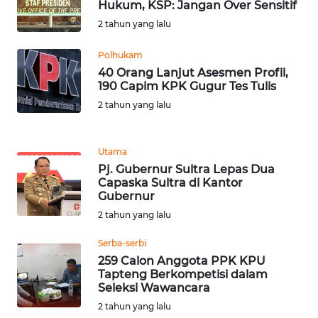
PAPUA
Hukum, KSP: Jangan Over Sensitif
2 tahun yang lalu
WN
PAPUA
Polhukam
BARAT
40 Orang Lanjut Asesmen Profil,
190 Capim KPK Gugur Tes Tulis
2 tahun yang lalu
WN
RIAU
Utama
WN
Pj. Gubernur Sultra Lepas Dua
SERAMBI
Capaska Sultra di Kantor
Gubernur
WN
2 tahun yang lalu
JAMBI
Serba-serbi
259 Calon Anggota PPK KPU
WN
Tapteng Berkompetisi dalam
SULTRA
Seleksi Wawancara
2 tahun yang lalu
WN