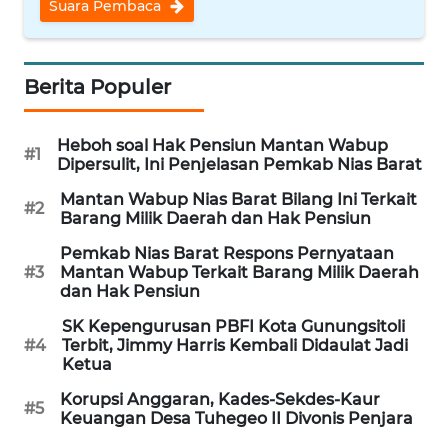
Suara Pembaca
TANGERANG
WN
BINJAI
Berita Populer
WN
Heboh soal Hak Pensiun Mantan Wabup
#1
CIREBON
Dipersulit, Ini Penjelasan Pemkab Nias Barat
Mantan Wabup Nias Barat Bilang Ini Terkait
#2
WN
Barang Milik Daerah dan Hak Pensiun
INDRAMAYU
Pemkab Nias Barat Respons Pernyataan
#3
Mantan Wabup Terkait Barang Milik Daerah
WN
dan Hak Pensiun
KUNINGAN
SK Kepengurusan PBFI Kota Gunungsitoli
#4
Terbit, Jimmy Harris Kembali Didaulat Jadi
WN
Ketua
MAJALENGKA
Korupsi Anggaran, Kades-Sekdes-Kaur
#5
Keuangan Desa Tuhegeo II Divonis Penjara
WN