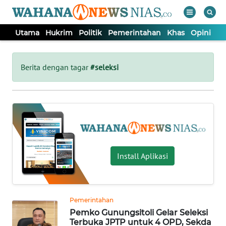
Utama
Hukrim
Politik
Pemerintahan
Khas
Opini
Nu
WAHANA
Tutup
TV
Berita dengan tagar
#seleksi
UTAMA
HUKRIM
POLITIK
Install Aplikasi
PEMERINTAHAN
Pemerintahan
KHAS
Pemko Gunungsitoli Gelar Seleksi
Terbuka JPTP untuk 4 OPD, Sekda