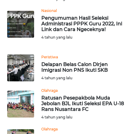
Nasional
WN
Pengumuman Hasil Seleksi
SIMALUNGUN
Administrasi PPPK Guru 2022, Ini
Link dan Cara Ngeceknya!
WN
4 tahun yang lalu
LABUHANBATU
WN
Peristiwa
TAPANULI
Delapan Belas Calon Dirjen
TENGAH
Imigrasi Non PNS Ikuti SKB
4 tahun yang lalu
WN DELI
Olahraga
SERDANG
Ratusan Pesepakbola Muda
Jebolan BJL Ikuti Seleksi EPA U-18
WN
Rans Nusantara FC
TEBING
4 tahun yang lalu
TINGGI
Olahraga