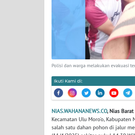
KAMI
PEDOMAN
MEDIA
SIBER
REDAKSI
KARIR
Polisi dan warga melakukan evakuasi t
DISCLAIMER
Ikuti Kami di:
Wahana
News
Regional
NIAS.WAHANANEWS.CO
, Nias Barat 
Kecamatan Ulu Moro'o, Kabupaten Ni
WN
salah satu dahan pohon di jalur me
SUMUT