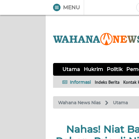
MENU
WAHANA
Tutup
TV
UTAMA
HUKRIM
Utama
Hukrim
Politik
Peme
POLITIK
Informasi
Indeks Berita
Kontak 
PEMERINTAHAN
Wahana News Nias
Utama
KHAS
Nahas! Niat 
OPINI