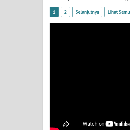
WN
1
2
Selanjutnya
Lihat Sem
LAMPUNG
WN
JATENG
WN
NUSANTARA
WN
JOGJA
WN
JATIM
WN
BALI