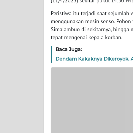
(11/4/2025) sekitar pukul 14.30 Wi
WN
Peristiwa itu terjadi saat sejuml
JAKARTA
menggunakan mesin senso. Pohon
Simalambuo di sekitarnya, hingga 
WN
JABAR
tepat mengenai kepala korban.
Baca Juga:
WN
BANTEN
Dendam Kakaknya Dikeroyok, A
WN
NTT
WN
KEPRI
WN
PAPUA