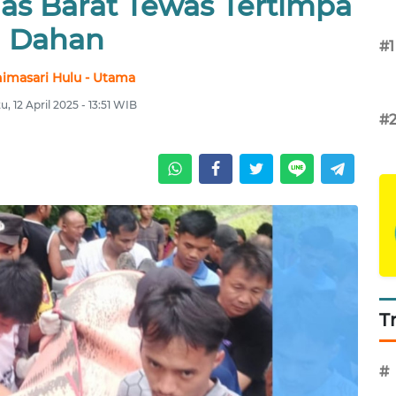
ias Barat Tewas Tertimpa
Dahan
#1
imasari Hulu - Utama
u, 12 April 2025 - 13:51 WIB
#
T
#