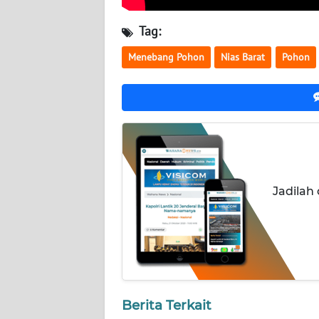
WN
Tag:
KALBAR
Menebang Pohon
Nias Barat
Pohon
WN
KALTENG
WN
KALTARA
WN
Jadilah
KALSEL
WN
KALTIM
WN
SULSEL
Berita Terkait