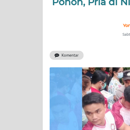
Pohon, Pria di N
NUSANTARA
Yon
SERBA-
SERBI
Sabt
Informasi
Komentar
INDEKS
BERITA
KONTAK
KAMI
INFO
IKLAN
TENTANG