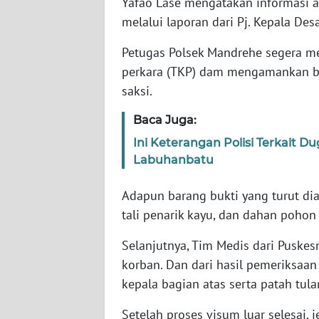
Yafao Lase mengatakan informasi a
melalui laporan dari Pj. Kepala Des
WN
SULTENG
Petugas Polsek Mandrehe segera me
perkara (TKP) dam mengamankan ba
WN
saksi.
SULBAR
Baca Juga:
WN
Ini Keterangan Polisi Terkait D
BABEL
Labuhanbatu
WN
Adapun barang bukti yang turut dia
SUMBAR
tali penarik kayu, dan dahan poho
WN
Selanjutnya, Tim Medis dari Puske
SUMSEL
korban. Dan dari hasil pemeriksaa
kepala bagian atas serta patah tul
WN
BENGKULU
Setelah proses visum luar selesai,