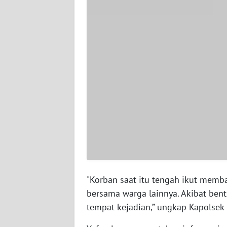
WN
PAPUA
BARAT
WN
RIAU
WN
SERAMBI
WN
JAMBI
WN
"Korban saat itu tengah ikut memba
SULTRA
bersama warga lainnya. Akibat bent
tempat kejadian,” ungkap Kapolsek 
WN
NTB