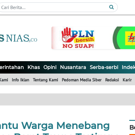
rintahan
Khas
Opini
Nusantara
Serba-serbi
Inde
Kami
Info Iklan
Tentang Kami
Pedoman Media Siber
Redaksi
Karir
Bantu Warga Menebang
B