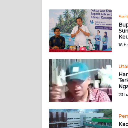
WN
JAKARTA
Ser
Bup
WN
Sum
JABAR
Ke
18 h
WN
BANTEN
Ut
WN
Han
NTT
Ter
Nga
WN
23 h
KEPRI
WN
Pem
PAPUA
Kad