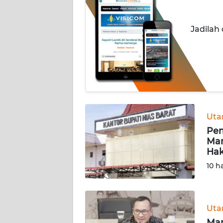
NUSANTARA
Jadilah
SERBA-
SERBI
Informasi
INDEKS
BERITA
Ut
Pem
Man
KONTAK
Hak
KAMI
10 h
INFO
IKLAN
Ut
TENTANG
Man