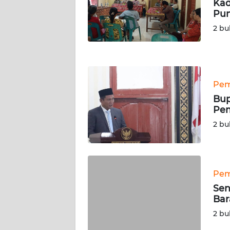
Kad
Pu
WN
2 bu
LAMPUNG
WN
JATENG
Pem
WN
Bup
NUSANTARA
Pem
2 bu
WN
JOGJA
WN
Pem
JATIM
Sen
Bar
WN
2 bu
BALI