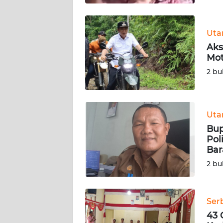
WN
SULTENG
Ut
Aks
Mot
WN
SULBAR
2 bu
WN
BABEL
Ut
Bup
WN
Pol
SUMBAR
Bar
2 bu
WN
SUMSEL
Ser
WN
43 
BENGKULU