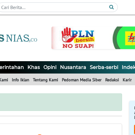
rintahan
Khas
Opini
Nusantara
Serba-serbi
Inde
Kami
Info Iklan
Tentang Kami
Pedoman Media Siber
Redaksi
Karir