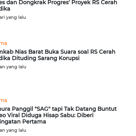
es dan Dongkrak Progres' Proyek RS Cerah
dika
ari yang lalu
ama
kab Nias Barat Buka Suara soal RS Cerah
ika Dituding Sarang Korupsi
lan yang lalu
ama
ura Panggil "SAG" tapi Tak Datang Buntut
eo Viral Diduga Hisap Sabu: Diberi
ingatan Pertama
lan yang lalu