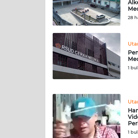
Alk
WN
Me
PAPUA
28 h
BARAT
WN
RIAU
Ut
Pem
Med
WN
SERAMBI
1 bu
WN
JAMBI
Ut
WN
Han
SULTRA
Vid
Per
WN
1 bu
NTB