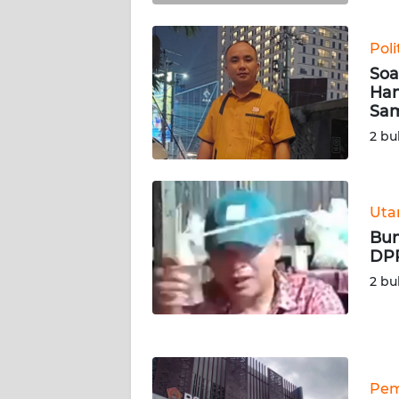
WN
Poli
KALBAR
Soa
Han
WN
Sa
KALTENG
2 bu
WN
KALTARA
Ut
WN
Bun
KALSEL
DPR
2 bu
WN
KALTIM
WN
SULSEL
Pem