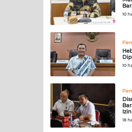
KAMI
Bar
10 h
PEDOMAN
MEDIA
SIBER
Pem
REDAKSI
Heb
Dip
KARIR
10 h
DISCLAIMER
Pem
Wahana
News
Dis
Regional
Bar
Izi
WN
18 h
SUMUT