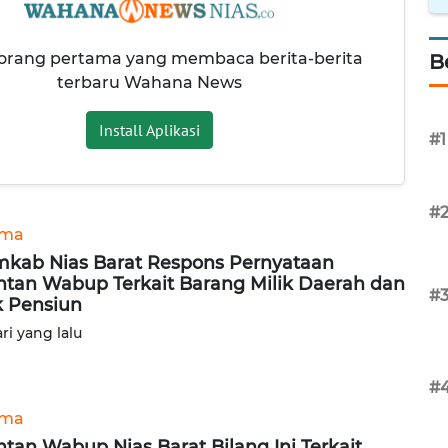
 orang pertama yang membaca berita-berita
B
terbaru Wahana News
Install Aplikasi
#1
#
ama
kab Nias Barat Respons Pernyataan
tan Wabup Terkait Barang Milik Daerah dan
#
 Pensiun
ari yang lalu
#
ama
tan Wabup Nias Barat Bilang Ini Terkait