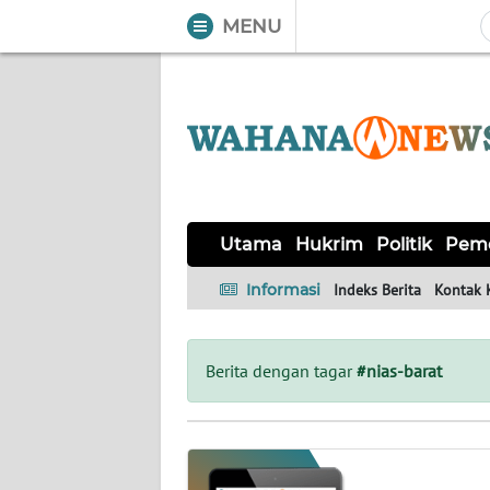
MENU
WAHANA
Tutup
TV
UTAMA
HUKRIM
Utama
Hukrim
Politik
Peme
POLITIK
Informasi
Indeks Berita
Kontak 
PEMERINTAHAN
Berita dengan tagar
#nias-barat
KHAS
OPINI