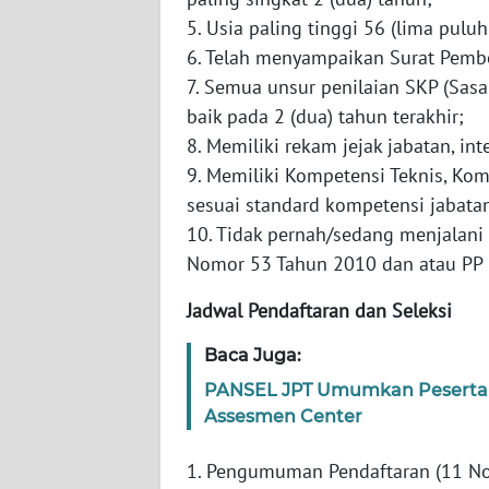
5. Usia paling tinggi 56 (lima pulu
WN
6. Telah menyampaikan Surat Pembe
LAMPUNG
7. Semua unsur penilaian SKP (Sasa
baik pada 2 (dua) tahun terakhir;
WN
8. Memiliki rekam jejak jabatan, int
JATENG
9. Memiliki Kompetensi Teknis, Kom
sesuai standard kompetensi jabata
WN
NUSANTARA
10. Tidak pernah/sedang menjalani
Nomor 53 Tahun 2010 dan atau PP
WN
JOGJA
Jadwal Pendaftaran dan Seleksi
Baca Juga:
WN
JATIM
PANSEL JPT Umumkan Peserta 
Assesmen Center
WN
BALI
1. Pengumuman Pendaftaran (11 N