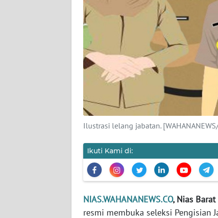
KAMI
PEDOMAN
MEDIA
SIBER
REDAKSI
KARIR
Ilustrasi lelang jabatan. [WAHANANEWS
DISCLAIMER
Ikuti Kami di:
Wahana
News
Regional
WN
NIAS.WAHANANEWS.CO
, Nias Barat 
SUMUT
resmi membuka seleksi Pengisian Ja