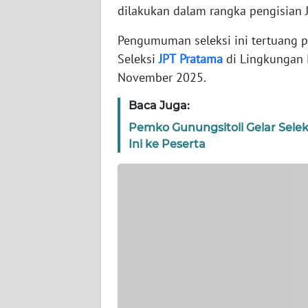
dilakukan dalam rangka pengisian 
WN
JAKARTA
Pengumuman seleksi ini tertuang 
Seleksi
JPT
Pratama
di Lingkungan
WN
November 2025.
JABAR
Baca Juga:
WN
Pemko Gunungsitoli Gelar Sele
BANTEN
Ini ke Peserta
WN
NTT
WN
KEPRI
WN
PAPUA