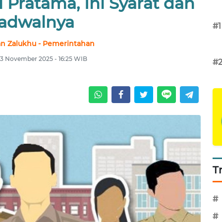
 Pratama, Ini Syarat dan
adwalnya
#1
n Zalukhu - Pemerintahan
13 November 2025 - 16:25 WIB
#
T
#
#