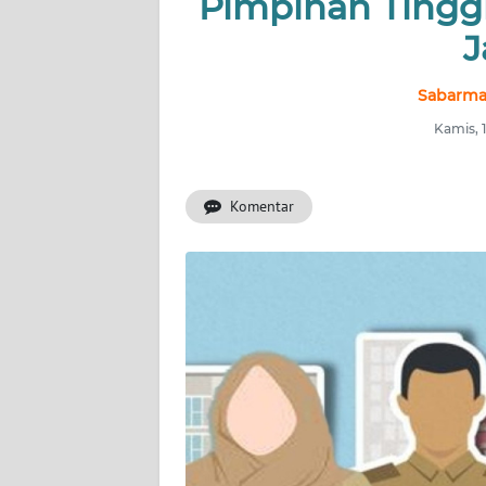
Pimpinan Tinggi
NUSANTARA
J
Sabarma
SERBA-
SERBI
Kamis, 
Informasi
Komentar
INDEKS
BERITA
KONTAK
KAMI
INFO
IKLAN
TENTANG