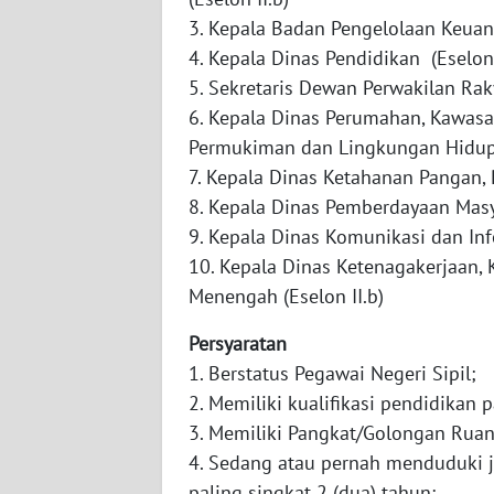
3. Kepala Badan Pengelolaan Keuan
WN
4. Kepala Dinas Pendidikan (Eselon 
SULTENG
5. Sekretaris Dewan Perwakilan Raky
6. Kepala Dinas Perumahan, Kawas
WN
Permukiman dan Lingkungan Hidup 
SULBAR
7. Kepala Dinas Ketahanan Pangan, 
8. Kepala Dinas Pemberdayaan Masya
WN
BABEL
9. Kepala Dinas Komunikasi dan Info
10. Kepala Dinas Ketenagakerjaan, 
WN
Menengah (Eselon II.b)
SUMBAR
Persyaratan
1. Berstatus Pegawai Negeri Sipil;
WN
SUMSEL
2. Memiliki kualifikasi pendidikan 
3. Memiliki Pangkat/Golongan Ruan
WN
4. Sedang atau pernah menduduki ja
BENGKULU
paling singkat 2 (dua) tahun;