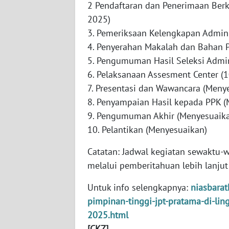
2 Pendaftaran dan Penerimaan Berk
WN
2025)
KALBAR
3. Pemeriksaan Kelengkapan Admini
4. Penyerahan Makalah dan Bahan P
WN
5. Pengumuman Hasil Seleksi Admin
KALTENG
6. Pelaksanaan Assesment Center (
7. Presentasi dan Wawancara (Meny
WN
8. Penyampaian Hasil kepada PPK (
KALTARA
9. Pengumuman Akhir (Menyesuaik
10. Pelantikan (Menyesuaikan)
WN
KALSEL
Catatan: Jadwal kegiatan sewaktu
melalui pemberitahuan lebih lanjut
WN
KALTIM
Untuk info selengkapnya:
niasbara
pimpinan-tinggi-jpt-pratama-di-li
WN
2025.html
SULSEL
[CKZ]