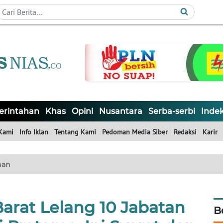
rintahan
Khas
Opini
Nusantara
Serba-serbi
Inde
Kami
Info Iklan
Tentang Kami
Pedoman Media Siber
Redaksi
Karir
han
arat Lelang 10 Jabatan
B