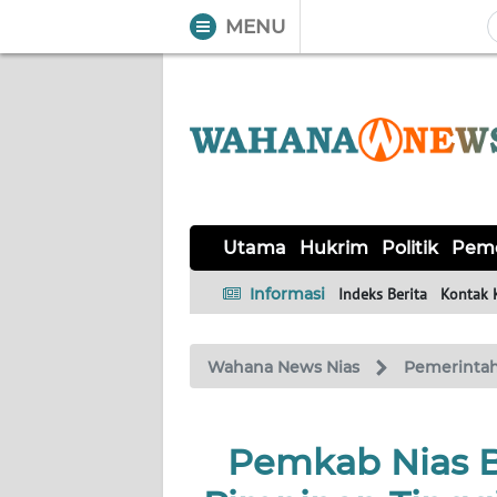
MENU
WAHANA
Tutup
TV
UTAMA
HUKRIM
Utama
Hukrim
Politik
Peme
POLITIK
Informasi
Indeks Berita
Kontak 
PEMERINTAHAN
Wahana News Nias
Pemerinta
KHAS
Pemkab Nias B
OPINI