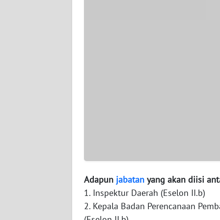
WN
PAPUA
BARAT
WN
RIAU
WN
SERAMBI
WN
JAMBI
WN
SULTRA
Adapun
jabatan
yang akan diisi anta
1. Inspektur Daerah (Eselon II.b)
WN
2. Kepala Badan Perencanaan Pemb
NTB
(Eselon II.b)