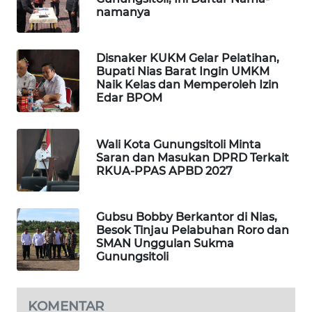
KONSUMEN
namanya
LISTRIK
MASYARAKAT
Disnaker KUKM Gelar Pelatihan,
KELISTRIKAN
Bupati Nias Barat Ingin UMKM
Naik Kelas dan Memperoleh Izin
Edar BPOM
WALINKI
ID
Wali Kota Gunungsitoli Minta
Saran dan Masukan DPRD Terkait
MAWAKA
RKUA-PPAS APBD 2027
ID
MARTABAT
Gubsu Bobby Berkantor di Nias,
NET
Besok Tinjau Pelabuhan Roro dan
SMAN Unggulan Sukma
Gunungsitoli
PLN
WATCH
KOMENTAR