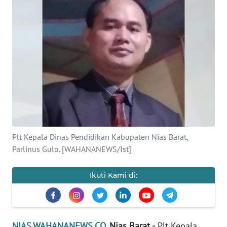
OPINI
NUSANTARA
SERBA-
SERBI
Informasi
INDEKS
BERITA
Plt Kepala Dinas Pendidikan Kabupaten Nias Barat,
Parlinus Gulo. [WAHANANEWS/Ist]
KONTAK
KAMI
Ikuti Kami di:
INFO
IKLAN
NIAS.WAHANANEWS.CO
, Nias Barat -
Plt Kepala