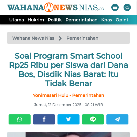
Utama
Hukrim
Politik
Pemerintahan
Khas
Opini
Nu
WAHANA
Tutup
TV
Wahana News Nias
Pemerintahan
Soal Program Smart School
UTAMA
Rp25 Ribu per Siswa dari Dana
HUKRIM
Bos, Disdik Nias Barat: Itu
Tidak Benar
POLITIK
Yonimasari Hulu - Pemerintahan
Jumat, 12 Desember 2025 - 08:21 WIB
PEMERINTAHAN
KHAS