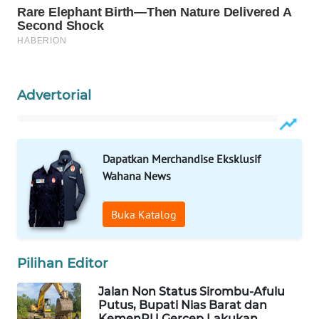
ID
WAHANANEWS
CO ID
Advertorial
WAHANANEWS
NET
WAHANA
Dapatkan Merchandise Eksklusif
SPORT
Wahana News
WAHANA
Buka Katalog
UMKM
WAHANA
Pilihan Editor
SELEB
Jalan Non Status Sirombu-Afulu
Putus, Bupati Nias Barat dan
WAHANA
KemenPU Gercep Lakukan