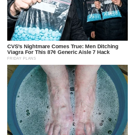
WN
SIMALUNGUN
WN
LABUHANBATU
WN
TAPANULI
TENGAH
WN DELI
SERDANG
WN
TEBING
TINGGI