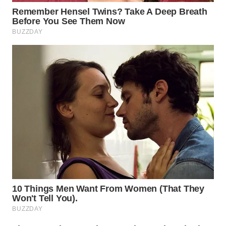
WN
SAMOSIR
WN
PADANG
LAWAS
WN
SUMEDANG
WN
CIANJUR
WN
KEPULAUAN
SERIBU
WN