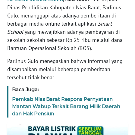
TENTANG
Dinas Pendidikan Kabupaten Nias Barat, Parlinus
KAMI
Gulo, menanggapi atas adanya pemberitaan di
berbagai media online terkait aplikasi
Smart
PEDOMAN
School
yang mewajibkan adanya pembayaran di
MEDIA
sekolah-sekolah sebesar Rp 25 ribu melalui dana
SIBER
Bantuan Operasional Sekolah (BOS).
REDAKSI
Parlinus Gulo menegaskan bahwa Informasi yang
disampaikan melalui beberapa pemberitaan
KARIR
tersebut tidak benar.
DISCLAIMER
Baca Juga:
Pemkab Nias Barat Respons Pernyataan
Wahana
Mantan Wabup Terkait Barang Milik Daerah
News
dan Hak Pensiun
Regional
WN