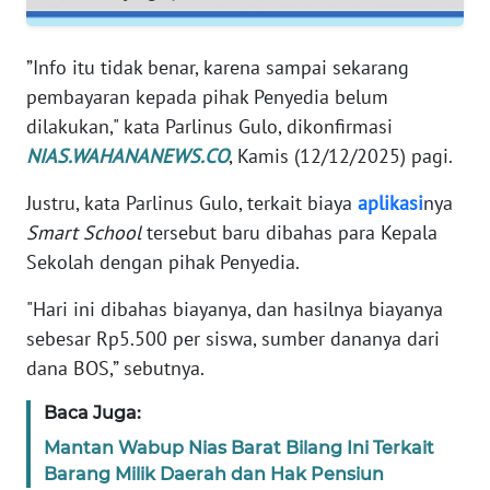
PAPUA
WN
”Info itu tidak benar, karena sampai sekarang
PAPUA
pembayaran kepada pihak Penyedia belum
BARAT
dilakukan," kata Parlinus Gulo, dikonfirmasi
NIAS.WAHANANEWS.CO
, Kamis (12/12/2025) pagi.
WN
RIAU
Justru, kata Parlinus Gulo, terkait biaya
aplikasi
nya
Smart School
tersebut baru dibahas para Kepala
WN
Sekolah dengan pihak Penyedia.
SERAMBI
"Hari ini dibahas biayanya, dan hasilnya biayanya
WN
sebesar Rp5.500 per siswa, sumber dananya dari
JAMBI
dana BOS,” sebutnya.
WN
Baca Juga:
SULTRA
Mantan Wabup Nias Barat Bilang Ini Terkait
Barang Milik Daerah dan Hak Pensiun
WN