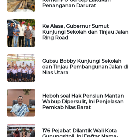
PERSONA
Penanganan Darurat
WAHANA
Ke Alasa, Gubernur Sumut
OTOMOTIF
Kunjungi Sekolah dan Tinjau Jalan
Ring Road
WAHANA
HEALTH
Gubsu Bobby Kunjungi Sekolah
WAHANA
dan Tinjau Pembangunan Jalan di
DESA
Nias Utara
WISATA
LAPAK
Heboh soal Hak Pensiun Mantan
WAHANA
Wabup Dipersulit, Ini Penjelasan
Pemkab Nias Barat
Wahana
Network
176 Pejabat Dilantik Wali Kota
Gunungsitoli, Ini Daftar Nama-