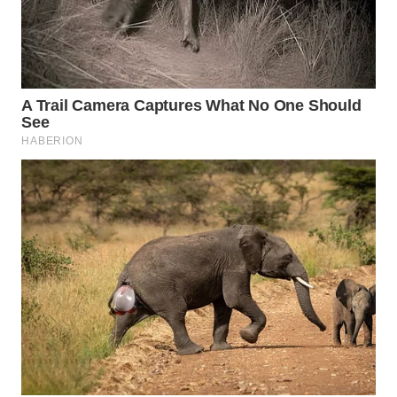
ADVOKAT
WAHANA
INFRASTRUKTUR
WAHANA
KONSUMEN
WAHANA
LISTRIK
WAHANA
TRAVEL
WAHANA
TV
WAHANANEWS