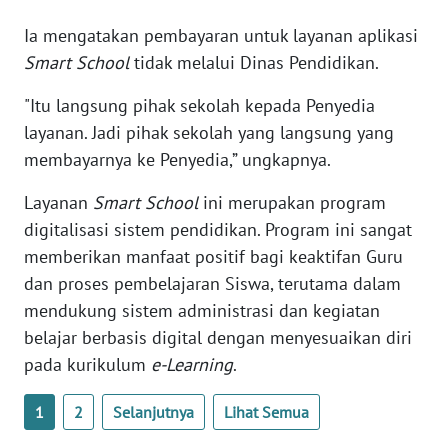
NTB
Ia mengatakan pembayaran untuk layanan aplikasi
Smart School
tidak melalui Dinas Pendidikan.
WN
SULTENG
"Itu langsung pihak sekolah kepada Penyedia
layanan. Jadi pihak sekolah yang langsung yang
WN
membayarnya ke Penyedia,” ungkapnya.
SULBAR
Layanan
Smart School
ini merupakan program
WN
digitalisasi sistem pendidikan. Program ini sangat
BABEL
memberikan manfaat positif bagi keaktifan Guru
dan proses pembelajaran Siswa, terutama dalam
WN
mendukung sistem administrasi dan kegiatan
SUMBAR
belajar berbasis digital dengan menyesuaikan diri
pada kurikulum
e-Learning
.
WN
SUMSEL
1
2
Selanjutnya
Lihat Semua
WN