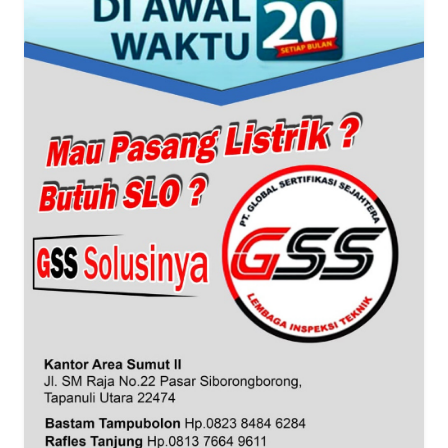
SUMUT
WN
JAKARTA
WN
JABAR
WN
BANTEN
WN
NTT
WN
KEPRI
WN