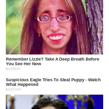
SUBANG
WN
SUKABUMI
WN
PURWAKARTA
WN
PRIANGAN
TIMUR
WN
SEMARANG
WN
SOLO