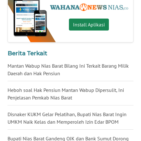
BALI
WN
Install Aplikasi
KALBAR
WN
KALTENG
Berita Terkait
Mantan Wabup Nias Barat Bilang Ini Terkait Barang Milik
WN
Daerah dan Hak Pensiun
KALTARA
Heboh soal Hak Pensiun Mantan Wabup Dipersulit, Ini
WN
KALSEL
Penjelasan Pemkab Nias Barat
WN
Disnaker KUKM Gelar Pelatihan, Bupati Nias Barat Ingin
KALTIM
UMKM Naik Kelas dan Memperoleh Izin Edar BPOM
WN
Bupati Nias Barat Gandeng OJK dan Bank Sumut Dorong