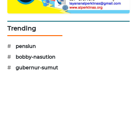
NEWS
SITUNGIR
Trending
NEWS
SIDIKALANG
#
pensiun
NEWS
#
bobby-nasution
SIBARAGAS
#
gubernur-sumut
NEWS
METRO
SIANTAR
NEWS
METRO
MEDAN
NEWS