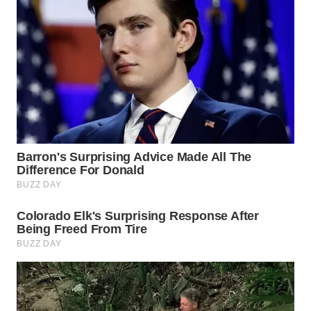
WN
BOROBUDUR
WN
MADURA
WN
SURABAYA
WN
NATUNA
WN
BINTAN
WN
MANDALIKA
WN