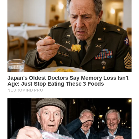
DANAU
TOBA
WN
NIAS
WN
LANGKAT
WN
TAPANULI
SELATAN
WN
TANJUNG
LESUNG
WN
KARO