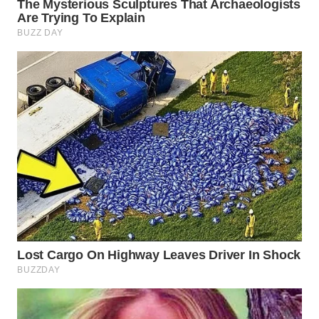
TANGERANG
WN
BINJAI
WN
CIREBON
WN
INDRAMAYU
WN
KUNINGAN
WN
MAJALENGKA
WN