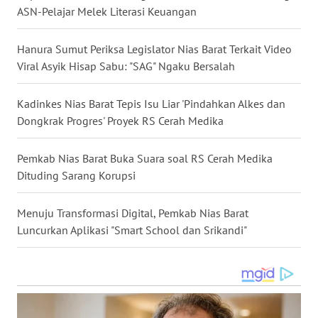
SULSEL
ASN-Pelajar Melek Literasi Keuangan
WN
Hanura Sumut Periksa Legislator Nias Barat Terkait Video
GORONTALO
Viral Asyik Hisap Sabu: "SAG" Ngaku Bersalah
WN
Kadinkes Nias Barat Tepis Isu Liar 'Pindahkan Alkes dan
SULUT
Dongkrak Progres' Proyek RS Cerah Medika
WN
Pemkab Nias Barat Buka Suara soal RS Cerah Medika
MALUKU
Dituding Sarang Korupsi
WN
Menuju Transformasi Digital, Pemkab Nias Barat
MALUT
Luncurkan Aplikasi "Smart School dan Srikandi"
WN
DAIRI
WN