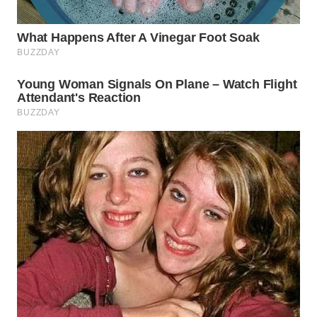
WN
PAKPAK
WN
KARAWANG
WN
BEKASI
WN
BOGOR
WN
DEPOK
WN
TAPANULI
UTARA