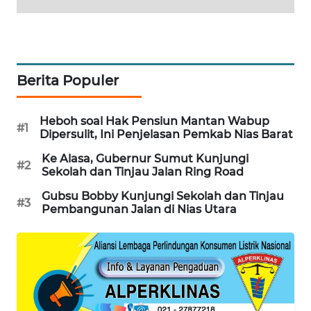
MKLI
LPKKI
LKKI
Berita Populer
KOPEKLIN
Heboh soal Hak Pensiun Mantan Wabup
#1
Dipersulit, Ini Penjelasan Pemkab Nias Barat
PORTAL
Ke Alasa, Gubernur Sumut Kunjungi
KONSUMEN
#2
Sekolah dan Tinjau Jalan Ring Road
Gubsu Bobby Kunjungi Sekolah dan Tinjau
FORWAMKI
#3
Pembangunan Jalan di Nias Utara
ALPERKLINAS
FORJASIDA
TAMBANG