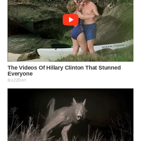
LIKUPANG
WN
LABUANBAJO
WN
BORNEO
Wahana
Media
Group
WAHANA
NEWS
WAHANA
TANI
WAHANA