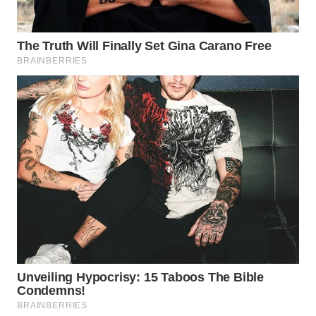
PERSONA
WAHANA
OTOMOTIF
WAHANA
HEALTH
WAHANA
DESA
WISATA
LAPAK
WAHANA
Wahana
Network