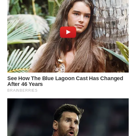
ADVOKAT
WAHANA
INFRASTRUKTUR
WAHANA
KONSUMEN
WAHANA
LISTRIK
WAHANA
TRAVEL
WAHANA
TV
WAHANANEWS