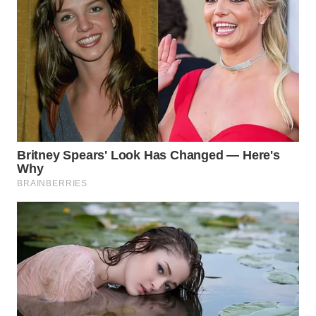
SUBANG
WN
SUKABUMI
WN
PURWAKARTA
WN
PRIANGAN
TIMUR
WN
SEMARANG
WN
SOLO