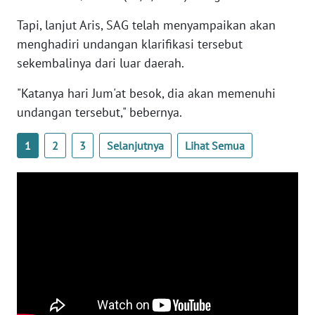
NTB
Tapi, lanjut Aris, SAG telah menyampaikan akan
menghadiri undangan klarifikasi tersebut
WN
sekembalinya dari luar daerah.
SULTENG
"Katanya hari Jum'at besok, dia akan memenuhi
WN
undangan tersebut," bebernya.
SULBAR
1
2
3
Selanjutnya
Lihat Semua
WN
BABEL
WN
SUMBAR
WN
SUMSEL
WN