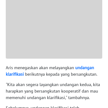
SUMUT
WN
JAKARTA
WN
JABAR
WN
BANTEN
Aris menegaskan akan melayangkan
undangan
WN
NTT
klarifikasi
berikutnya kepada yang bersangkutan.
"Kita akan segera layangkan undangan kedua, kita
WN
harapkan yang bersangkutan kooperatif dan mau
KEPRI
memenuhi undangan klarifikasi," tambahnya.
WN
Sebelumnya, undangan klarifikasi telah