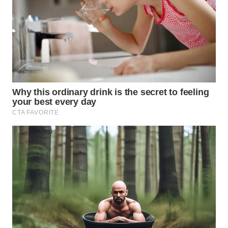
WN
PAKPAK
WN
KARAWANG
WN
BEKASI
WN
BOGOR
WN
DEPOK
WN
TAPANULI
UTARA