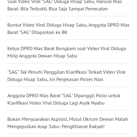
Soal Video Viral "SAG" Diduga Hisap Sabu, Hanura Nias
BALI
Barat: Bila Terbukti, Bisa Saja Sampai Pemecatan
WN
Buntut Video Viral Diduga Hisap Sabu, Anggota DPRD Nias
KALBAR
Barat "SAG" Dilaporkan ke BK
WN
Ketua DPRD Nias Barat Bungkam soal Video Viral Diduga
KALTENG
Mirip Anggota Dewan Hisap Sabu
WN
KALTARA
"SAG" Tak Penuhi Panggilan Klarifikasi Terkait Video Viral
Diduga Hisap Sabu, Ini Penjelasan Polres Nias
WN
KALSEL
Anggota DPRD Nias Barat "SAG" Dipanggil Polisi untuk
Klarifikasi Video Viral Diduga Lagi Asyik Nyabu
WN
KALTIM
Bukan Menyuarakan Aspirasi, Mulut Oknum Dewan Malah
Mengepulkan Asap Sabu: Pengkhianat Rakyat!
WN