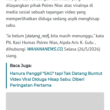
TENTANG
dilayangkan pihak Polres Nias atas viralnya di
KAMI
media sosial sebuah tayangan video yang
memperlihatkan diduga sedang asyik menghisap
PEDOMAN
sabu.
MEDIA
SIBER
"Ia belum [
datang_red
], kita masih menunggu," kata
Plt. Kasi Humas Polres Nias, Aipda Aris K. Gulu ,
REDAKSI
dihubungi
WAHANANEWS.CO
, Selasa (26/5/2026)
siang.
KARIR
Baca Juga:
DISCLAIMER
Hanura Panggil "SAG" tapi Tak Datang Buntut
Video Viral Diduga Hisap Sabu: Diberi
Wahana
Peringatan Pertama
News
Regional
WN