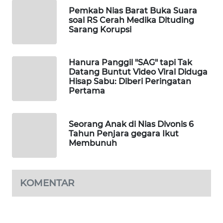
NEWS
Pemkab Nias Barat Buka Suara
soal RS Cerah Medika Dituding
Sarang Korupsi
SITUNGIR
NEWS
Hanura Panggil "SAG" tapi Tak
Datang Buntut Video Viral Diduga
SIDIKALANG
Hisap Sabu: Diberi Peringatan
NEWS
Pertama
SIBARAGAS
NEWS
Seorang Anak di Nias Divonis 6
Tahun Penjara gegara Ikut
Membunuh
METRO
SIANTAR
NEWS
KOMENTAR
METRO
MEDAN
NEWS