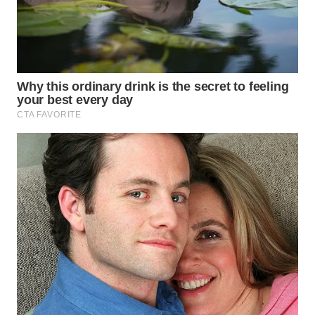
WN
BOROBUDUR
WN
MADURA
WN
SURABAYA
WN
NATUNA
WN
BINTAN
WN
MANDALIKA
WN