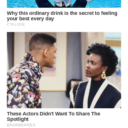
DANAU
TOBA
WN
NIAS
WN
LANGKAT
WN
TAPANULI
SELATAN
WN
TANJUNG
LESUNG
WN
KARO