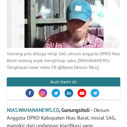
OPINI
NUSANTARA
SERBA-
SERBI
Seorang pria diduga mirip SAG oknum anggota DPRD Nias
Informasi
Barat sedang asyik menghisap sabu. [WAHANANEWS/
Tangkapan layar video FB @Bawa Desolo Wa'u]
INDEKS
BERITA
Ikuti Kami di:
KONTAK
KAMI
NIAS.WAHANANEWS.CO
, Gunungsitoli -
Oknum
INFO
IKLAN
Anggota DPRD Kabupaten Nias Barat, inisial SAG,
mangkir dari undangan klarifikasi yang