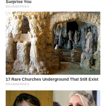
TANGERANG
WN
BINJAI
WN
CIREBON
WN
INDRAMAYU
WN
KUNINGAN
WN
MAJALENGKA
WN