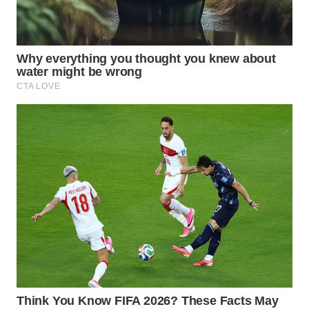
WN
SAMOSIR
WN
PADANG
LAWAS
WN
SUMEDANG
WN
CIANJUR
WN
KEPULAUAN
SERIBU
WN