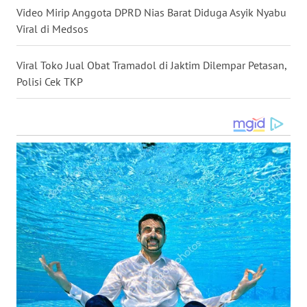
SULSEL
Video Mirip Anggota DPRD Nias Barat Diduga Asyik Nyabu
Viral di Medsos
WN
GORONTALO
Viral Toko Jual Obat Tramadol di Jaktim Dilempar Petasan,
Polisi Cek TKP
WN
SULUT
WN
MALUKU
WN
MALUT
WN
DAIRI
WN