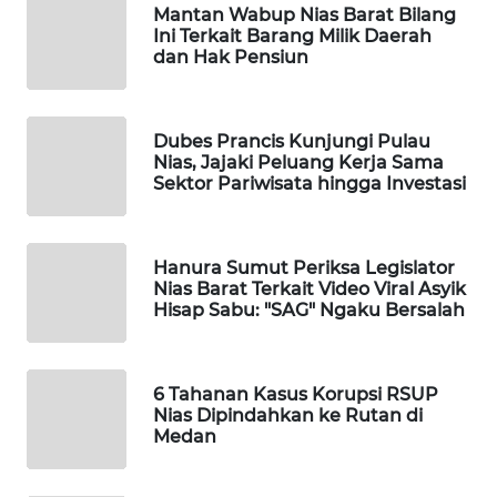
MKLI
Mantan Wabup Nias Barat Bilang
Ini Terkait Barang Milik Daerah
dan Hak Pensiun
LPKKI
LKKI
Dubes Prancis Kunjungi Pulau
Nias, Jajaki Peluang Kerja Sama
KOPEKLIN
Sektor Pariwisata hingga Investasi
PORTAL
KONSUMEN
Hanura Sumut Periksa Legislator
Nias Barat Terkait Video Viral Asyik
Hisap Sabu: "SAG" Ngaku Bersalah
FORWAMKI
ALPERKLINAS
6 Tahanan Kasus Korupsi RSUP
Nias Dipindahkan ke Rutan di
FORJASIDA
Medan
TAMBANG