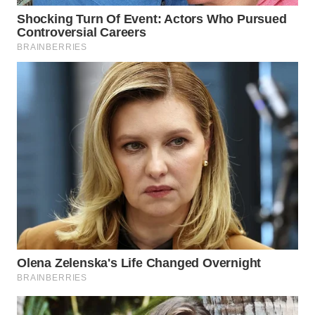
LIKUPANG
WN
LABUANBAJO
WN
BORNEO
Wahana
Media
Group
WAHANA
NEWS
WAHANA
TANI
WAHANA