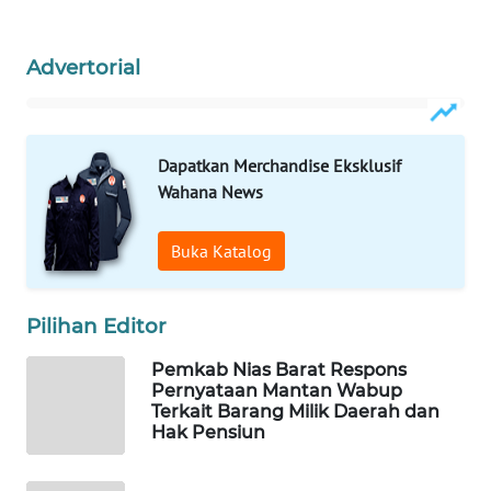
KONSUMEN
LISTRIK
Advertorial
MASYARAKAT
KELISTRIKAN
Dapatkan Merchandise Eksklusif
WALINKI
ID
Wahana News
MAWAKA
Buka Katalog
ID
Pilihan Editor
MARTABAT
NET
Pemkab Nias Barat Respons
Pernyataan Mantan Wabup
PLN
Terkait Barang Milik Daerah dan
Hak Pensiun
WATCH