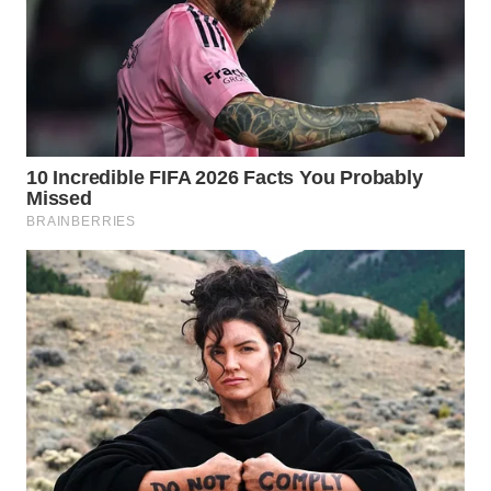
ID
WAHANANEWS
CO ID
WAHANANEWS
NET
WAHANA
SPORT
WAHANA
UMKM
WAHANA
SELEB
WAHANA