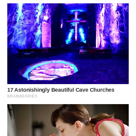
WN
SIMALUNGUN
WN
LABUHANBATU
WN
TAPANULI
TENGAH
WN DELI
SERDANG
WN
TEBING
TINGGI