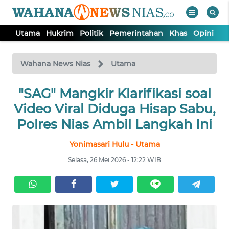
Utama
Hukrim
Politik
Pemerintahan
Khas
Opini
Nu
WAHANA
Tutup
TV
Wahana News Nias
Utama
"SAG" Mangkir Klarifikasi soal
UTAMA
Video Viral Diduga Hisap Sabu,
HUKRIM
Polres Nias Ambil Langkah Ini
Yonimasari Hulu - Utama
POLITIK
Selasa, 26 Mei 2026 - 12:22 WIB
PEMERINTAHAN
KHAS