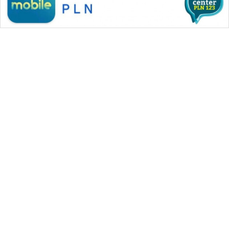
WAHANA MEDIA GROUP
|
|
|
WAHANA NEWS co
WAHANA TANI
WAHANA ADVOKAT
|
|
WAHANA INFRASTRUKTUR
WAHANA KONSUMEN
|
|
|
WAHANA LISTRIK
WAHANA TRAVEL
WAHANA TV
|
|
|
WAHANANEWS id
WAHANANEWS CO ID
WAHANANEWS NET
|
|
|
WAHANA SPORT ID
Wahana UMKM
Wahana Seleb
|
|
|
Wahana Persona
Wahana Otomotif
Wahana Health