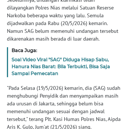
PAPUA
dilayangkan Polres Nias melalui Satuan Reserse
Narkoba beberapa waktu yang lalu. Semula
WN
PAPUA
dijadwalkan pada Rabu (20/5/2026) kemarin.
BARAT
Namun SAG belum memenuhi undangan tersebut
dikarenakan masih berada di luar daerah.
WN
RIAU
Baca Juga:
Soal Video Viral "SAG" Diduga Hisap Sabu,
WN
Hanura Nias Barat: Bila Terbukti, Bisa Saja
SERAMBI
Sampai Pemecatan
WN
"Pada Selasa (19/5/2026) kemarin, dia (SAG) sudah
JAMBI
menghubungi Penyidik dan menyampaikan masih
ada urusan di Jakarta, sehingga belum bisa
WN
memenuhi undangan sesuai dengan jadwal
SULTRA
tersebut," terang Plt. Kasi Humas Polres Nias, Aipda
Aris K. Gulo, Jum'at (21/5/2026) siang.
WN