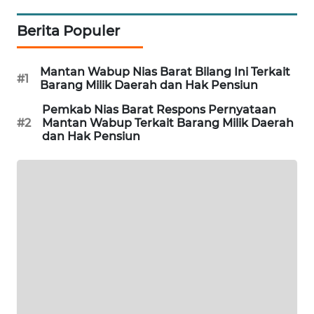
METRO
Berita Populer
JAKARTA
NEWS
Mantan Wabup Nias Barat Bilang Ini Terkait
#1
Barang Milik Daerah dan Hak Pensiun
KRT
NEWS
Pemkab Nias Barat Respons Pernyataan
#2
Mantan Wabup Terkait Barang Milik Daerah
dan Hak Pensiun
KARING
NEWS
JURNAL
MARITIM
HUMBANG
NEWS
GARONGGANG
NEWS