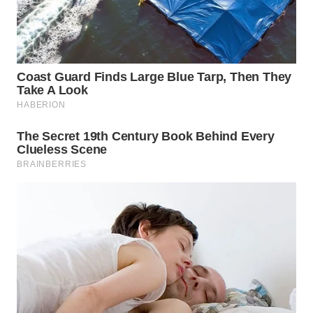
LIKUPANG
WN
LABUANBAJO
WN
BORNEO
Wahana
Media
Group
WAHANA
NEWS
WAHANA
TANI
WAHANA