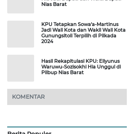
MKLI
Nias Barat
LPKKI
KPU Tetapkan Sowa'a-Martinus
Jadi Wali Kota dan Wakil Wali Kota
LKKI
Gunungsitoli Terpilih di Pilkada
2024
KOPEKLIN
Hasil Rekapitulasi KPU: Eliyunus
PORTAL
Waruwu-Sozisokhi Hia Unggul di
KONSUMEN
Pilbup Nias Barat
FORWAMKI
KOMENTAR
ALPERKLINAS
FORJASIDA
Berita Populer
TAMBANG