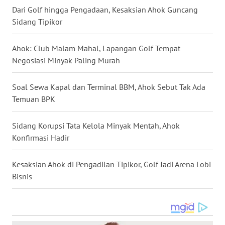
SULSEL
Dari Golf hingga Pengadaan, Kesaksian Ahok Guncang
Sidang Tipikor
WN
GORONTALO
Ahok: Club Malam Mahal, Lapangan Golf Tempat
Negosiasi Minyak Paling Murah
WN
SULUT
Soal Sewa Kapal dan Terminal BBM, Ahok Sebut Tak Ada
Temuan BPK
WN
MALUKU
Sidang Korupsi Tata Kelola Minyak Mentah, Ahok
Konfirmasi Hadir
WN
MALUT
Kesaksian Ahok di Pengadilan Tipikor, Golf Jadi Arena Lobi
Bisnis
WN
DAIRI
WN