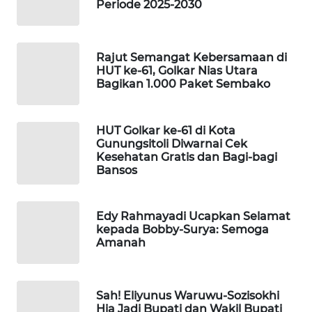
KONSUMEN
Periode 2025-2030
LISTRIK
MASYARAKAT
Rajut Semangat Kebersamaan di
KELISTRIKAN
HUT ke-61, Golkar Nias Utara
Bagikan 1.000 Paket Sembako
WALINKI
ID
HUT Golkar ke-61 di Kota
Gunungsitoli Diwarnai Cek
Kesehatan Gratis dan Bagi-bagi
MAWAKA
Bansos
ID
MARTABAT
Edy Rahmayadi Ucapkan Selamat
NET
kepada Bobby-Surya: Semoga
Amanah
PLN
WATCH
Sah! Eliyunus Waruwu-Sozisokhi
Hia Jadi Bupati dan Wakil Bupati