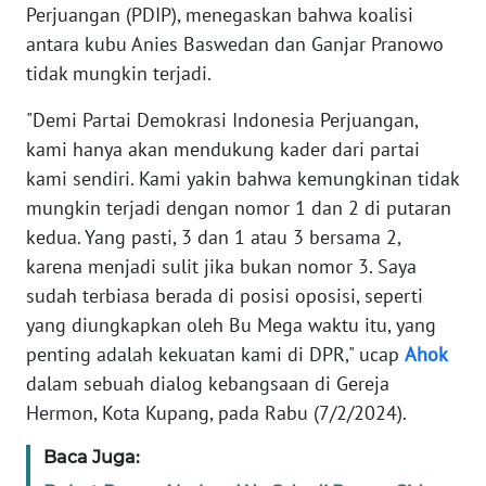
Perjuangan (PDIP), menegaskan bahwa koalisi
TENTANG
KAMI
antara kubu Anies Baswedan dan Ganjar Pranowo
tidak mungkin terjadi.
PEDOMAN
"Demi Partai Demokrasi Indonesia Perjuangan,
MEDIA
SIBER
kami hanya akan mendukung kader dari partai
kami sendiri. Kami yakin bahwa kemungkinan tidak
REDAKSI
mungkin terjadi dengan nomor 1 dan 2 di putaran
kedua. Yang pasti, 3 dan 1 atau 3 bersama 2,
KARIR
karena menjadi sulit jika bukan nomor 3. Saya
sudah terbiasa berada di posisi oposisi, seperti
DISCLAIMER
yang diungkapkan oleh Bu Mega waktu itu, yang
penting adalah kekuatan kami di DPR," ucap
Ahok
Wahana
dalam sebuah dialog kebangsaan di Gereja
News
Hermon, Kota Kupang, pada Rabu (7/2/2024).
Regional
Baca Juga:
WN