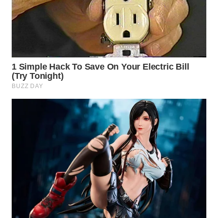
SUBANG
WN
SUKABUMI
WN
PURWAKARTA
WN
PRIANGAN
TIMUR
WN
SEMARANG
WN
SOLO