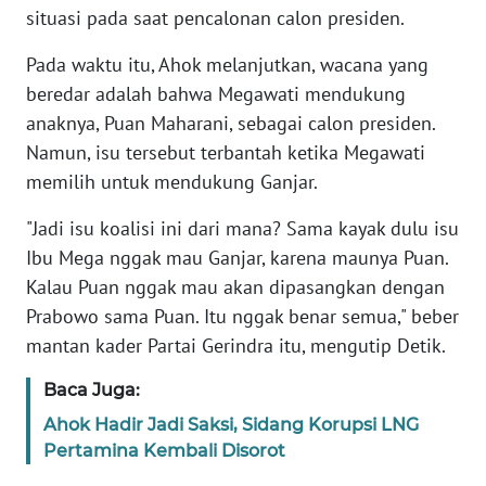
PAPUA
situasi pada saat pencalonan calon presiden.
WN
Pada waktu itu, Ahok melanjutkan, wacana yang
PAPUA
beredar adalah bahwa Megawati mendukung
BARAT
anaknya, Puan Maharani, sebagai calon presiden.
Namun, isu tersebut terbantah ketika Megawati
WN
memilih untuk mendukung Ganjar.
RIAU
"Jadi isu koalisi ini dari mana? Sama kayak dulu isu
WN
Ibu Mega nggak mau Ganjar, karena maunya Puan.
SERAMBI
Kalau Puan nggak mau akan dipasangkan dengan
Prabowo sama Puan. Itu nggak benar semua," beber
WN
mantan kader Partai Gerindra itu, mengutip Detik.
JAMBI
Baca Juga:
WN
Ahok Hadir Jadi Saksi, Sidang Korupsi LNG
SULTRA
Pertamina Kembali Disorot
WN