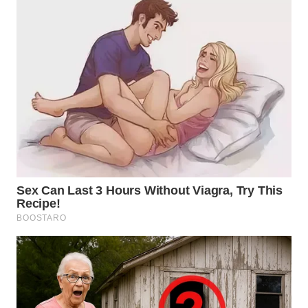
DANAU
TOBA
WN
NIAS
WN
LANGKAT
WN
TAPANULI
SELATAN
WN
TANJUNG
LESUNG
WN
KARO