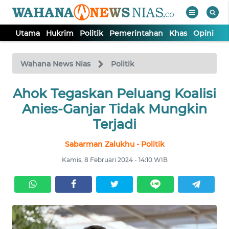
Utama
Hukrim
Politik
Pemerintahan
Khas
Opini
Nu
WAHANA
Tutup
TV
Wahana News Nias
Politik
Ahok Tegaskan Peluang Koalisi
UTAMA
Anies-Ganjar Tidak Mungkin
HUKRIM
Terjadi
Sabarman Zalukhu - Politik
POLITIK
Kamis, 8 Februari 2024 - 14:10 WIB
PEMERINTAHAN
KHAS