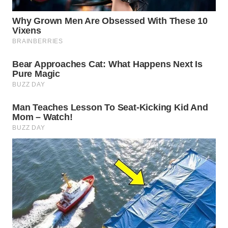
WN
BOROBUDUR
WN
MADURA
WN
SURABAYA
WN
NATUNA
WN
BINTAN
WN
MANDALIKA
WN