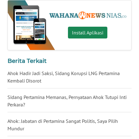
BALI
WN
KALBAR
Install Aplikasi
WN
KALTENG
Berita Terkait
WN
KALTARA
Ahok Hadir Jadi Saksi, Sidang Korupsi LNG Pertamina
Kembali Disorot
WN
KALSEL
Sidang Pertamina Memanas, Pernyataan Ahok Tutupi Inti
Perkara?
WN
KALTIM
Ahok: Jabatan di Pertamina Sangat Politis, Saya Pilih
Mundur
WN