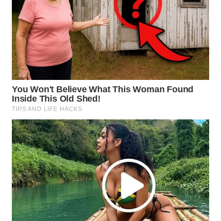
WN
SIMALUNGUN
WN
LABUHANBATU
WN
TAPANULI
TENGAH
WN DELI
SERDANG
WN
TEBING
TINGGI