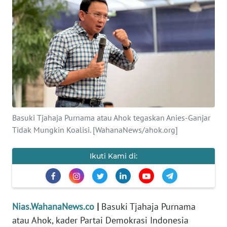
OPINI
NUSANTARA
SERBA-
SERBI
Informasi
Basuki Tjahaja Purnama atau Ahok tegaskan Anies-Ganjar
INDEKS
Tidak Mungkin Koalisi. [WahanaNews/ahok.org]
BERITA
Ikuti Kami di:
KONTAK
KAMI
INFO
Nias.WahanaNews.co
|
Basuki Tjahaja Purnama
IKLAN
atau Ahok, kader Partai Demokrasi Indonesia