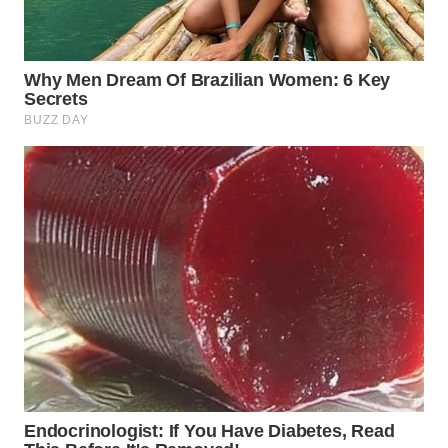
WN
PAKPAK
WN
KARAWANG
WN
BEKASI
WN
BOGOR
WN
DEPOK
WN
TAPANULI
UTARA