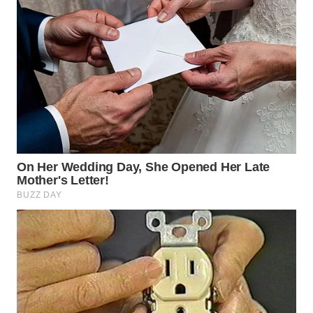
TANGERANG
WN
BINJAI
WN
CIREBON
WN
INDRAMAYU
WN
KUNINGAN
WN
MAJALENGKA
WN