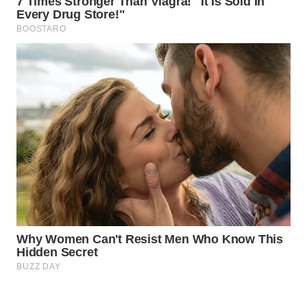
ID
WAHANANEWS
CO ID
WAHANANEWS
NET
WAHANA
SPORT
WAHANA
UMKM
WAHANA
SELEB
WAHANA