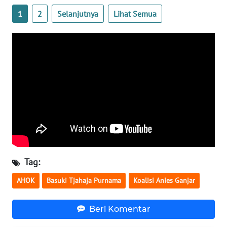
BENGKULU
1
2
Selanjutnya
Lihat Semua
WN
LAMPUNG
WN
JATENG
WN
NUSANTARA
WN
JOGJA
Tag:
AHOK
Basuki Tjahaja Purnama
Koalisi Anies Ganjar
WN
JATIM
Beri Komentar
WN