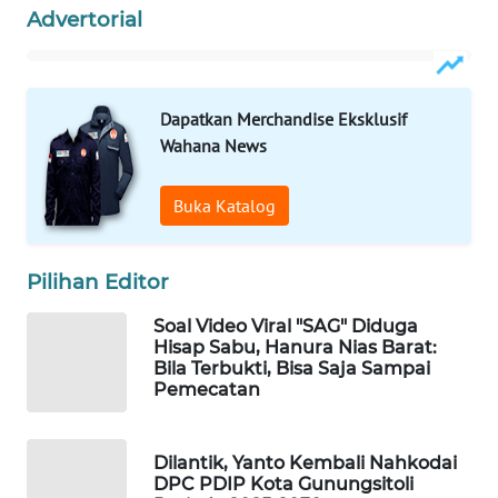
PERSONA
Advertorial
WAHANA
OTOMOTIF
Dapatkan Merchandise Eksklusif
Wahana News
WAHANA
HEALTH
Buka Katalog
WAHANA
DESA
Pilihan Editor
WISATA
Soal Video Viral "SAG" Diduga
LAPAK
Hisap Sabu, Hanura Nias Barat:
WAHANA
Bila Terbukti, Bisa Saja Sampai
Pemecatan
Wahana
Network
Dilantik, Yanto Kembali Nahkodai
DPC PDIP Kota Gunungsitoli