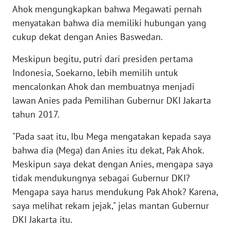
Ahok mengungkapkan bahwa Megawati pernah
NTB
menyatakan bahwa dia memiliki hubungan yang
cukup dekat dengan Anies Baswedan.
WN
SULTENG
Meskipun begitu, putri dari presiden pertama
Indonesia, Soekarno, lebih memilih untuk
WN
mencalonkan Ahok dan membuatnya menjadi
SULBAR
lawan Anies pada Pemilihan Gubernur DKI Jakarta
tahun 2017.
WN
BABEL
"Pada saat itu, Ibu Mega mengatakan kepada saya
bahwa dia (Mega) dan Anies itu dekat, Pak Ahok.
WN
SUMBAR
Meskipun saya dekat dengan Anies, mengapa saya
tidak mendukungnya sebagai Gubernur DKI?
WN
Mengapa saya harus mendukung Pak Ahok? Karena,
SUMSEL
saya melihat rekam jejak," jelas mantan Gubernur
DKI Jakarta itu.
WN