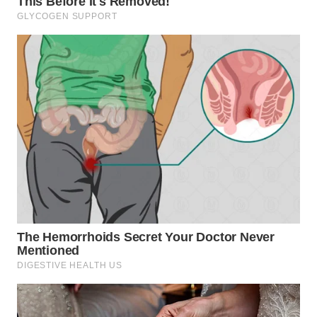
WN
SAMOSIR
WN
PADANG
LAWAS
WN
SUMEDANG
WN
CIANJUR
WN
KEPULAUAN
SERIBU
WN