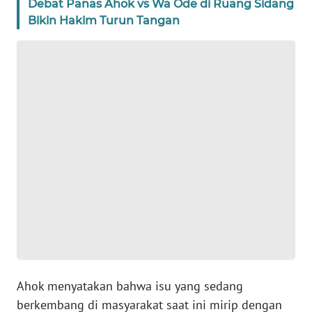
Debat Panas Ahok vs Wa Ode di Ruang Sidang
SUMUT
Bikin Hakim Turun Tangan
WN
JAKARTA
WN
JABAR
WN
BANTEN
WN
NTT
WN
KEPRI
Ahok menyatakan bahwa isu yang sedang
WN
berkembang di masyarakat saat ini mirip dengan