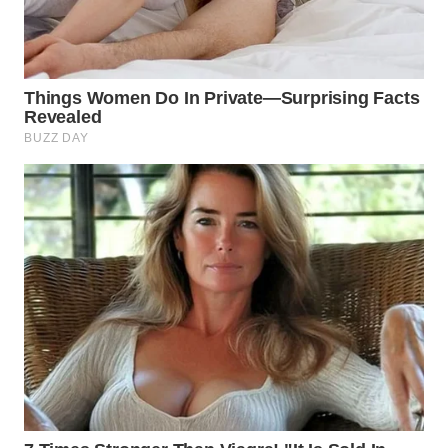
ADVOKAT
WAHANA
INFRASTRUKTUR
WAHANA
KONSUMEN
WAHANA
LISTRIK
WAHANA
TRAVEL
WAHANA
TV
WAHANANEWS