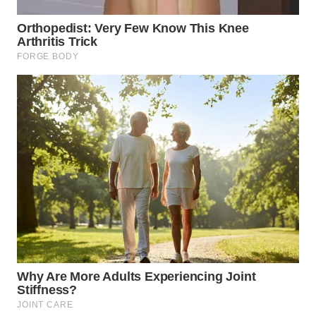
WN
PAKPAK
WN
KARAWANG
WN
BEKASI
WN
BOGOR
WN
DEPOK
WN
TAPANULI
UTARA