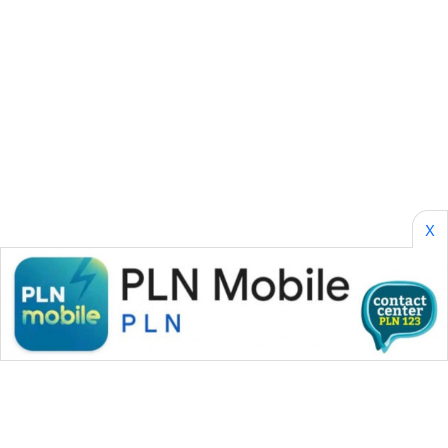
AKHLAK
ID
PERAPKI
NEWS
SONYA
ASA
X
NEWS