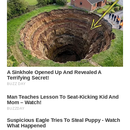
SUBANG
WN
SUKABUMI
WN
PURWAKARTA
WN
PRIANGAN
TIMUR
WN
SEMARANG
WN
SOLO