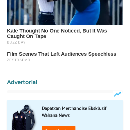
ADVOKAT
WAHANA
INFRASTRUKTUR
WAHANA
KONSUMEN
WAHANA
LISTRIK
Advertorial
WAHANA
TRAVEL
WAHANA
Dapatkan Merchandise Eksklusif
TV
Wahana News
WAHANANEWS