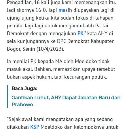
PAPUA
Pengadilan, 16 kali juga kami memenangkan itu.
Jadi skornya 16-0. Tapi
ma
sih diupayakan lagi di
WN
ujung-ujung ketika kita sudah fokus di tahapan
PAPUA
pemilu, lagi-lagi untuk mengambil alih Partai
BARAT
Demokrat dengan mengajukan
PK
,” kata AHY di
sela kunjungannya ke DPC Demokrat Kabupaten
WN
Bogor, Senin (10/4/2023).
RIAU
Ia menilai PK kepada MA oleh Moeldoko tidak
WN
masuk akal. Bahkan, memastikan upaya tersebut
SERAMBI
bukan aspek hukum, tapi kecurangan politik.
WN
Baca Juga:
JAMBI
Gantikan Luhut, AHY Dapat Jabatan Baru dari
Prabowo
WN
SULTRA
“Sejak awal kami mengatakan apa yang sedang
dilakukan
KSP
Moeldoko dan kelompoknya untuk
WN