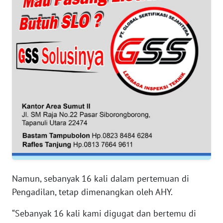
SUMUT
WN
JAKARTA
WN
JABAR
WN
BANTEN
WN
NTT
WN
Namun, sebanyak 16 kali dalam pertemuan di
KEPRI
Pengadilan, tetap dimenangkan oleh AHY.
“Sebanyak 16 kali kami digugat dan bertemu di
WN