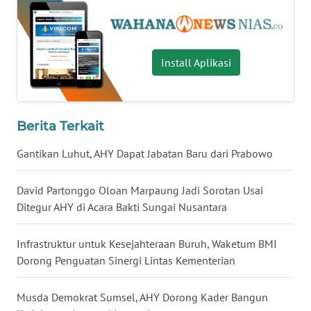
BALI
WN
KALBAR
Install Aplikasi
WN
KALTENG
Berita Terkait
WN
Gantikan Luhut, AHY Dapat Jabatan Baru dari Prabowo
KALTARA
David Partonggo Oloan Marpaung Jadi Sorotan Usai
WN
Ditegur AHY di Acara Bakti Sungai Nusantara
KALSEL
Infrastruktur untuk Kesejahteraan Buruh, Waketum BMI
WN
Dorong Penguatan Sinergi Lintas Kementerian
KALTIM
Musda Demokrat Sumsel, AHY Dorong Kader Bangun
WN