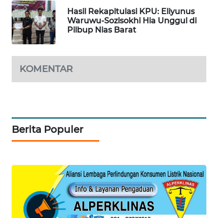
KONSUMEN
Hasil Rekapitulasi KPU: Eliyunus
LISTRIK
Waruwu-Sozisokhi Hia Unggul di
Pilbup Nias Barat
MASYARAKAT
KELISTRIKAN
KOMENTAR
WALINKI
ID
MAWAKA
ID
Berita Populer
MARTABAT
NET
PLN
WATCH