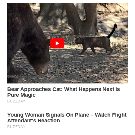
WN
SAMOSIR
WN
PADANG
LAWAS
WN
SUMEDANG
WN
CIANJUR
WN
KEPULAUAN
SERIBU
WN