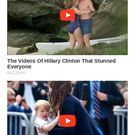
LIKUPANG
WN
LABUANBAJO
WN
BORNEO
Wahana
Media
Group
WAHANA
NEWS
WAHANA
TANI
WAHANA