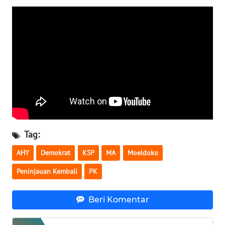
BENGKULU
WN
LAMPUNG
WN
JATENG
WN
NUSANTARA
Tag:
WN
AHY
Demokrat
KSP
MA
Moeldoko
JOGJA
Peninjauan Kembali
PK
WN
JATIM
Beri Komentar
WN