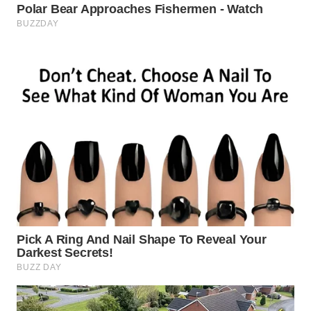
TANGERANG
WN
BINJAI
WN
CIREBON
WN
INDRAMAYU
WN
KUNINGAN
WN
MAJALENGKA
WN