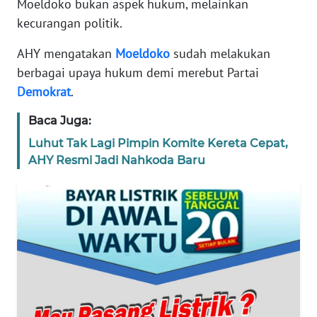
Moeldoko bukan aspek hukum, melainkan
TENTANG
kecurangan politik.
KAMI
AHY mengatakan
Moeldoko
sudah melakukan
PEDOMAN
berbagai upaya hukum demi merebut Partai
MEDIA
Demokrat
.
SIBER
Baca Juga:
REDAKSI
Luhut Tak Lagi Pimpin Komite Kereta Cepat,
AHY Resmi Jadi Nahkoda Baru
KARIR
DISCLAIMER
Wahana
News
Regional
WN