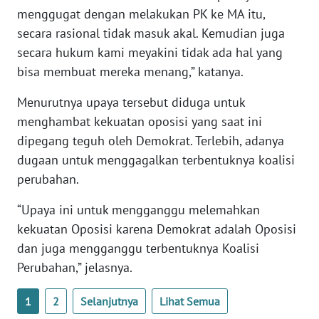
menggugat dengan melakukan PK ke MA itu,
NTB
secara rasional tidak masuk akal. Kemudian juga
secara hukum kami meyakini tidak ada hal yang
WN
SULTENG
bisa membuat mereka menang,” katanya.
Menurutnya upaya tersebut diduga untuk
WN
SULBAR
menghambat kekuatan oposisi yang saat ini
dipegang teguh oleh Demokrat. Terlebih, adanya
WN
dugaan untuk menggagalkan terbentuknya koalisi
BABEL
perubahan.
“Upaya ini untuk mengganggu melemahkan
WN
SUMBAR
kekuatan Oposisi karena Demokrat adalah Oposisi
dan juga mengganggu terbentuknya Koalisi
WN
Perubahan,” jelasnya.
SUMSEL
1
2
Selanjutnya
Lihat Semua
WN