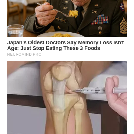
WN
SIMALUNGUN
WN
LABUHANBATU
WN
TAPANULI
TENGAH
WN DELI
SERDANG
WN
TEBING
TINGGI