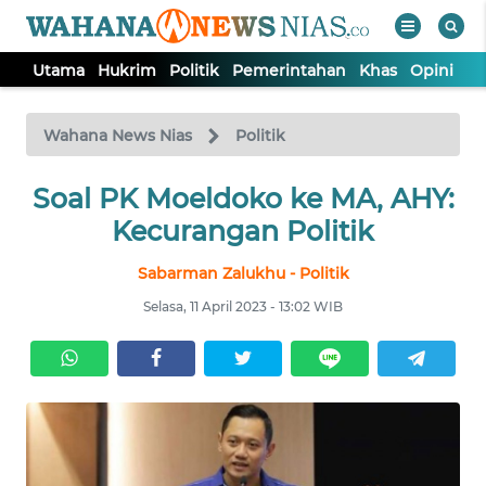
Utama
Hukrim
Politik
Pemerintahan
Khas
Opini
Nu
WAHANA
Tutup
TV
Wahana News Nias
Politik
Soal PK Moeldoko ke MA, AHY:
UTAMA
Kecurangan Politik
HUKRIM
Sabarman Zalukhu - Politik
Selasa, 11 April 2023 - 13:02 WIB
POLITIK
PEMERINTAHAN
KHAS