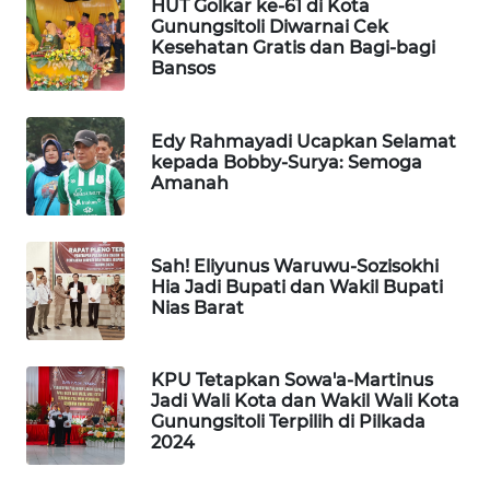
HUT Golkar ke-61 di Kota
PERSONA
Gunungsitoli Diwarnai Cek
Kesehatan Gratis dan Bagi-bagi
Bansos
WAHANA
OTOMOTIF
Edy Rahmayadi Ucapkan Selamat
WAHANA
kepada Bobby-Surya: Semoga
HEALTH
Amanah
WAHANA
DESA
Sah! Eliyunus Waruwu-Sozisokhi
WISATA
Hia Jadi Bupati dan Wakil Bupati
Nias Barat
LAPAK
WAHANA
KPU Tetapkan Sowa'a-Martinus
Jadi Wali Kota dan Wakil Wali Kota
Wahana
Gunungsitoli Terpilih di Pilkada
Network
2024