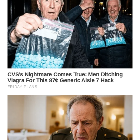
DANAU
TOBA
WN
NIAS
WN
LANGKAT
WN
TAPANULI
SELATAN
WN
TANJUNG
LESUNG
WN
KARO