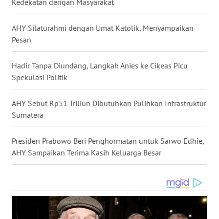
Kedekatan dengan Masyarakat
SULSEL
AHY Silaturahmi dengan Umat Katolik, Menyampaikan
WN
Pesan
GORONTALO
Hadir Tanpa Diundang, Langkah Anies ke Cikeas Picu
WN
SULUT
Spekulasi Politik
WN
AHY Sebut Rp51 Triliun Dibutuhkan Pulihkan Infrastruktur
MALUKU
Sumatera
WN
Presiden Prabowo Beri Penghormatan untuk Sarwo Edhie,
MALUT
AHY Sampaikan Terima Kasih Keluarga Besar
WN
DAIRI
WN