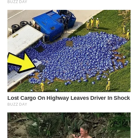
WN
BOROBUDUR
WN
MADURA
WN
SURABAYA
WN
NATUNA
WN
BINTAN
WN
MANDALIKA
WN