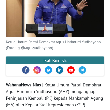
OPINI
NUSANTARA
SERBA-
SERBI
Ketua Umum Partai Demokrat Agus Harimurti Yudhoyono.
(Foto: Ig @agusyudhoyono)
Informasi
INDEKS
Ikuti Kami di:
BERITA
KONTAK
KAMI
WahanaNews-Nias |
Ketua Umum Partai Demokrat
Agus Harimurti Yudhoyono (AHY) menganggap
INFO
Peninjauan Kembali (PK) kepada Mahkamah Agung
IKLAN
(MA) oleh Kepala Staf Kepresidenan (KSP)