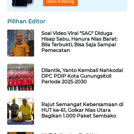
Buka Katalog
ID
WAHANANEWS
Pilihan Editor
CO ID
Soal Video Viral "SAG" Diduga
Hisap Sabu, Hanura Nias Barat:
WAHANANEWS
Bila Terbukti, Bisa Saja Sampai
NET
Pemecatan
WAHANA
Dilantik, Yanto Kembali Nahkodai
SPORT
DPC PDIP Kota Gunungsitoli
Periode 2025-2030
WAHANA
UMKM
Rajut Semangat Kebersamaan di
WAHANA
HUT ke-61, Golkar Nias Utara
SELEB
Bagikan 1.000 Paket Sembako
WAHANA