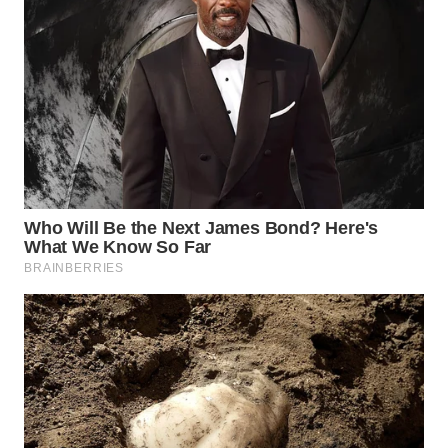
LIKUPANG
WN
LABUANBAJO
WN
BORNEO
Wahana
Media
Group
WAHANA
NEWS
WAHANA
TANI
WAHANA