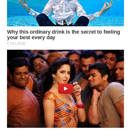
TANGERANG
WN
BINJAI
WN
CIREBON
WN
INDRAMAYU
WN
KUNINGAN
WN
MAJALENGKA
WN