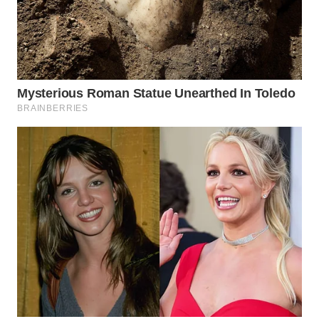
ADVOKAT
WAHANA
INFRASTRUKTUR
WAHANA
KONSUMEN
WAHANA
LISTRIK
WAHANA
TRAVEL
WAHANA
TV
WAHANANEWS