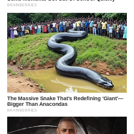
WN
BOROBUDUR
WN
MADURA
WN
SURABAYA
WN
NATUNA
WN
BINTAN
WN
MANDALIKA
WN