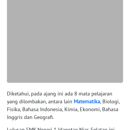
SUMUT
WN
JAKARTA
WN
JABAR
WN
BANTEN
WN
NTT
Diketahui, pada ajang ini ada 8 mata pelajaran
yang dilombakan, antara lain
Matematika
, Biologi,
WN
Fisika, Bahasa Indonesia, Kimia, Ekonomi, Bahasa
KEPRI
Inggris dan Geografi.
WN
Lulusan SMK Negeri 1 Idanotae Nias Selatan ini