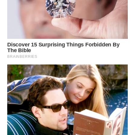
DANAU
TOBA
WN
NIAS
WN
LANGKAT
WN
TAPANULI
SELATAN
WN
TANJUNG
LESUNG
WN
KARO