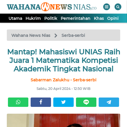
Utama
Hukrim
Politik
Pemerintahan
Khas
Opini
Nu
WAHANA
Tutup
TV
Wahana News Nias
Serba-serbi
Mantap! Mahasiswi UNIAS Raih
UTAMA
Juara 1 Matematika Kompetisi
HUKRIM
Akademik Tingkat Nasional
Sabarman Zalukhu - Serba-serbi
POLITIK
Sabtu, 20 April 2024 - 12:50 WIB
PEMERINTAHAN
KHAS