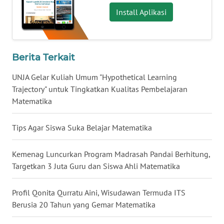
BALI
Install Aplikasi
WN
KALBAR
Berita Terkait
WN
UNJA Gelar Kuliah Umum "Hypothetical Learning
KALTENG
Trajectory" untuk Tingkatkan Kualitas Pembelajaran
Matematika
WN
KALTARA
Tips Agar Siswa Suka Belajar Matematika
WN
Kemenag Luncurkan Program Madrasah Pandai Berhitung,
KALSEL
Targetkan 3 Juta Guru dan Siswa Ahli Matematika
WN
KALTIM
Profil Qonita Qurratu Aini, Wisudawan Termuda ITS
Berusia 20 Tahun yang Gemar Matematika
WN