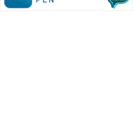
WAHANA MEDIA GROUP
|
|
|
WAHANA NEWS co
WAHANA TANI
WAHANA ADVOKAT
|
|
WAHANA INFRASTRUKTUR
WAHANA KONSUMEN
|
|
|
WAHANA LISTRIK
WAHANA TRAVEL
WAHANA TV
|
|
|
WAHANANEWS id
WAHANANEWS CO ID
WAHANANEWS NET
|
|
|
WAHANA SPORT ID
Wahana UMKM
Wahana Seleb
|
|
|
Wahana Persona
Wahana Otomotif
Wahana Health
|
Wahana Desa Wisata
Lapak Wahana