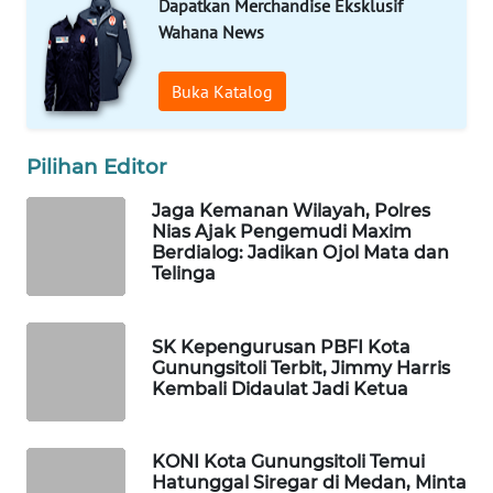
KONSUMEN
Dapatkan Merchandise Eksklusif
LISTRIK
Wahana News
MASYARAKAT
Buka Katalog
KELISTRIKAN
Pilihan Editor
WALINKI
ID
Jaga Kemanan Wilayah, Polres
Nias Ajak Pengemudi Maxim
MAWAKA
Berdialog: Jadikan Ojol Mata dan
ID
Telinga
MARTABAT
SK Kepengurusan PBFI Kota
NET
Gunungsitoli Terbit, Jimmy Harris
Kembali Didaulat Jadi Ketua
PLN
WATCH
KONI Kota Gunungsitoli Temui
Hatunggal Siregar di Medan, Minta