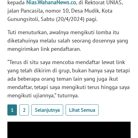
kepada
Nias.WahanaNews.co
, di Rektorat UNIAS,
NTB
jalan Pancasila, nomor 10, Desa Mudik, Kota
Gunungsitoli, Sabtu (20/4/2024) pagi.
WN
SULTENG
Tuti menuturkan, awalnya mengikuti lomba itu
diketahuinya melalu salah seorang dosennya yang
WN
mengirimkan link pendaftaran.
SULBAR
“Terus di situ saya mencoba mendaftar lewat link
WN
yang telah dikirim di grup, bukan hanya saya tetapi
BABEL
ada beberapa orang teman lain yang juga ikut
mendaftar, tetapi saya mengikuti terus hingga saya
WN
mengikuti ujiannya,” tuturnya.
SUMBAR
1
2
Selanjutnya
Lihat Semua
WN
SUMSEL
WN