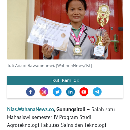
OPINI
NUSANTARA
SERBA-
SERBI
Informasi
Tuti Ariani Bawamenewi. [WahanaNews/Ist]
INDEKS
BERITA
Ikuti Kami di:
KONTAK
KAMI
Nias.WahanaNews.co
, Gunungsitoli –
Salah satu
INFO
Mahasiswi semester IV Program Studi
IKLAN
Agroteknologi Fakultas Sains dan Teknologi