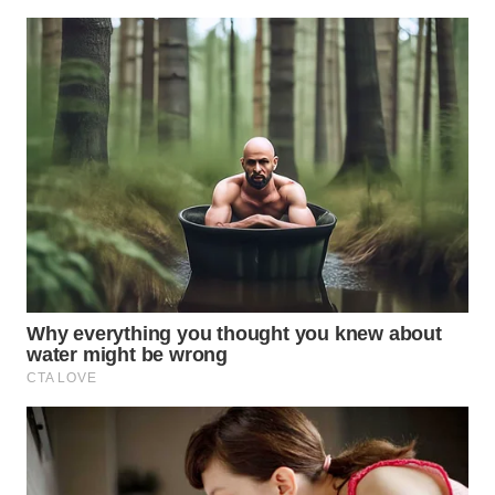
WN
PAKPAK
WN
KARAWANG
WN
BEKASI
WN
BOGOR
WN
DEPOK
WN
TAPANULI
UTARA