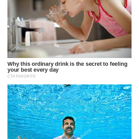
WN
SAMOSIR
WN
PADANG
LAWAS
WN
SUMEDANG
WN
CIANJUR
WN
KEPULAUAN
SERIBU
WN