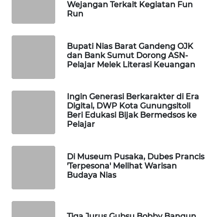
MKLI
Wejangan Terkait Kegiatan Fun
Run
LPKKI
Bupati Nias Barat Gandeng OJK
LKKI
dan Bank Sumut Dorong ASN-
Pelajar Melek Literasi Keuangan
KOPEKLIN
Ingin Generasi Berkarakter di Era
PORTAL
Digital, DWP Kota Gunungsitoli
KONSUMEN
Beri Edukasi Bijak Bermedsos ke
Pelajar
FORWAMKI
Di Museum Pusaka, Dubes Prancis
ALPERKLINAS
'Terpesona' Melihat Warisan
Budaya Nias
FORJASIDA
TAMBANG
Tiga Jurus Gubsu Bobby Bangun