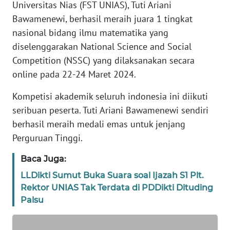
Universitas Nias (FST UNIAS), Tuti Ariani
TENTANG
Bawamenewi, berhasil meraih juara 1 tingkat
KAMI
nasional bidang ilmu matematika yang
diselenggarakan National Science and Social
PEDOMAN
MEDIA
Competition (NSSC) yang dilaksanakan secara
SIBER
online pada 22-24 Maret 2024.
Kompetisi akademik seluruh indonesia ini diikuti
REDAKSI
seribuan peserta. Tuti Ariani Bawamenewi sendiri
berhasil meraih medali emas untuk jenjang
KARIR
Perguruan Tinggi.
DISCLAIMER
Baca Juga:
LLDikti Sumut Buka Suara soal Ijazah S1 Plt.
Wahana
News
Rektor UNIAS Tak Terdata di PDDikti Dituding
Regional
Palsu
WN