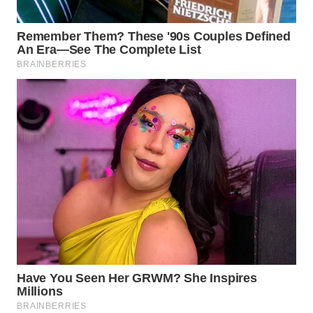
WN
SIMALUNGUN
WN
LABUHANBATU
WN
TAPANULI
TENGAH
WN DELI
SERDANG
WN
TEBING
TINGGI