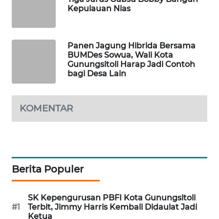
Kepulauan Nias
NEWS
SITUNGIR
NEWS
Panen Jagung Hibrida Bersama
BUMDes Sowua, Wali Kota
Gunungsitoli Harap Jadi Contoh
SIDIKALANG
bagi Desa Lain
NEWS
SIBARAGAS
KOMENTAR
NEWS
METRO
SIANTAR
NEWS
Berita Populer
METRO
SK Kepengurusan PBFI Kota Gunungsitoli
MEDAN
#1
Terbit, Jimmy Harris Kembali Didaulat Jadi
NEWS
Ketua