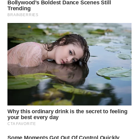
SUBANG
WN
SUKABUMI
WN
PURWAKARTA
WN
PRIANGAN
TIMUR
WN
SEMARANG
WN
SOLO