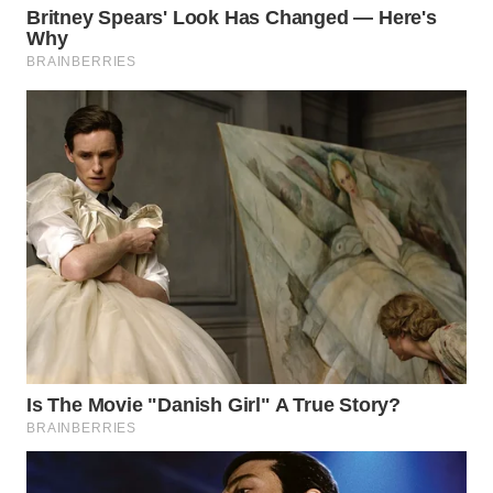
ID
WAHANANEWS
CO ID
WAHANANEWS
NET
WAHANA
SPORT
WAHANA
UMKM
WAHANA
SELEB
WAHANA