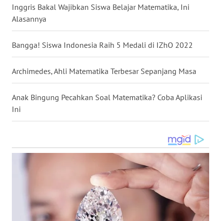
SULSEL
Inggris Bakal Wajibkan Siswa Belajar Matematika, Ini
Alasannya
WN
GORONTALO
Bangga! Siswa Indonesia Raih 5 Medali di IZhO 2022
WN
Archimedes, Ahli Matematika Terbesar Sepanjang Masa
SULUT
Anak Bingung Pecahkan Soal Matematika? Coba Aplikasi
WN
Ini
MALUKU
WN
MALUT
WN
DAIRI
WN