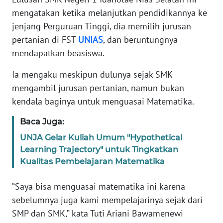
PAPUA
mengatakan ketika melanjutkan pendidikannya ke
jenjang Perguruan Tinggi, dia memilih jurusan
WN
PAPUA
pertanian di FST
UNIAS
, dan beruntungnya
BARAT
mendapatkan beasiswa.
Ia mengaku meskipun dulunya sejak SMK
WN
RIAU
mengambil jurusan pertanian, namun bukan
kendala baginya untuk menguasai Matematika.
WN
Baca Juga:
SERAMBI
UNJA Gelar Kuliah Umum "Hypothetical
WN
Learning Trajectory" untuk Tingkatkan
JAMBI
Kualitas Pembelajaran Matematika
“Saya bisa menguasai matematika ini karena
WN
SULTRA
sebelumnya juga kami mempelajarinya sejak dari
SMP dan SMK,” kata Tuti Ariani Bawamenewi
WN