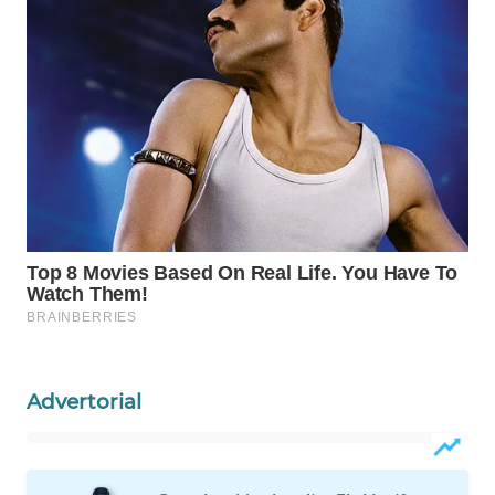
PERSONA
WAHANA
OTOMOTIF
WAHANA
HEALTH
WAHANA
DESA
WISATA
LAPAK
WAHANA
Advertorial
Wahana
Network