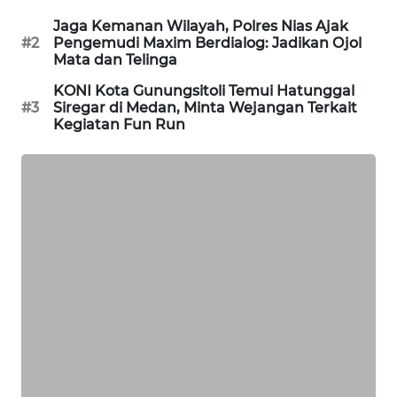
Jaga Kemanan Wilayah, Polres Nias Ajak
METRO
#2
Pengemudi Maxim Berdialog: Jadikan Ojol
JAKARTA
Mata dan Telinga
NEWS
KONI Kota Gunungsitoli Temui Hatunggal
#3
Siregar di Medan, Minta Wejangan Terkait
KRT
Kegiatan Fun Run
NEWS
KARING
NEWS
JURNAL
MARITIM
HUMBANG
NEWS
GARONGGANG
NEWS