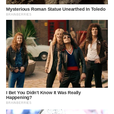
LIKUPANG
WN
LABUANBAJO
WN
BORNEO
Wahana
Media
Group
WAHANA
NEWS
WAHANA
TANI
WAHANA