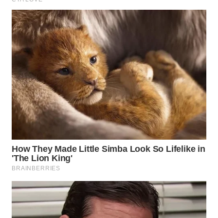
WN
SIMALUNGUN
WN
LABUHANBATU
WN
TAPANULI
TENGAH
WN DELI
SERDANG
WN
TEBING
TINGGI