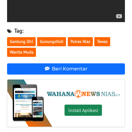
BENGKULU
WN
LAMPUNG
Tag:
Gantung Diri
Gunungsitoli
Polres Nias
Tewas
WN
JATENG
Wanita Muda
WN
Beri Komentar
NUSANTARA
WN
JOGJA
WN
Install Aplikasi
JATIM
WN