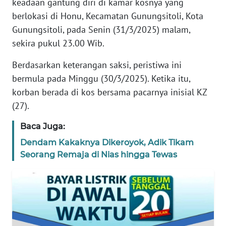
keadaan gantung diri di kamar kosnya yang
TENTANG
berlokasi di Honu, Kecamatan Gunungsitoli, Kota
KAMI
Gunungsitoli, pada Senin (31/3/2025) malam,
sekira pukul 23.00 Wib.
PEDOMAN
MEDIA
Berdasarkan keterangan saksi, peristiwa ini
SIBER
bermula pada Minggu (30/3/2025). Ketika itu,
korban berada di kos bersama pacarnya inisial KZ
REDAKSI
(27).
KARIR
Baca Juga:
Dendam Kakaknya Dikeroyok, Adik Tikam
DISCLAIMER
Seorang Remaja di Nias hingga Tewas
Wahana
News
Regional
WN