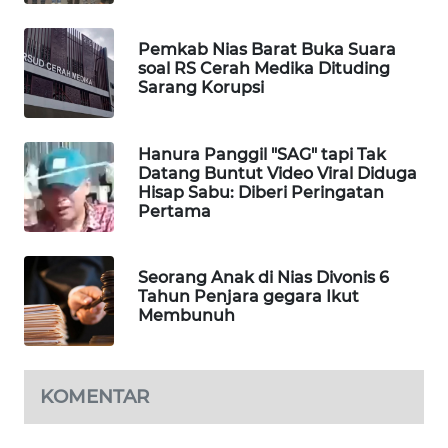
NEWS
Pemkab Nias Barat Buka Suara
soal RS Cerah Medika Dituding
SITUNGIR
Sarang Korupsi
NEWS
SIDIKALANG
Hanura Panggil "SAG" tapi Tak
NEWS
Datang Buntut Video Viral Diduga
Hisap Sabu: Diberi Peringatan
Pertama
SIBARAGAS
NEWS
Seorang Anak di Nias Divonis 6
METRO
Tahun Penjara gegara Ikut
SIANTAR
Membunuh
NEWS
METRO
KOMENTAR
MEDAN
NEWS