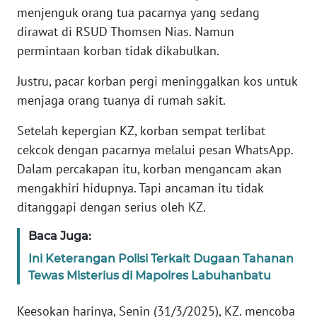
PAPUA
menjenguk orang tua pacarnya yang sedang
dirawat di RSUD Thomsen Nias. Namun
WN
permintaan korban tidak dikabulkan.
PAPUA
BARAT
Justru, pacar korban pergi meninggalkan kos untuk
menjaga orang tuanya di rumah sakit.
WN
RIAU
Setelah kepergian KZ, korban sempat terlibat
cekcok dengan pacarnya melalui pesan WhatsApp.
WN
Dalam percakapan itu, korban mengancam akan
SERAMBI
mengakhiri hidupnya. Tapi ancaman itu tidak
ditanggapi dengan serius oleh KZ.
WN
JAMBI
Baca Juga:
Ini Keterangan Polisi Terkait Dugaan Tahanan
WN
Tewas Misterius di Mapolres Labuhanbatu
SULTRA
Keesokan harinya, Senin (31/3/2025), KZ. mencoba
WN