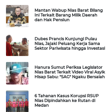
MKLI
Mantan Wabup Nias Barat Bilang
LPKKI
Ini Terkait Barang Milik Daerah
dan Hak Pensiun
LKKI
Dubes Prancis Kunjungi Pulau
KOPEKLIN
Nias, Jajaki Peluang Kerja Sama
Sektor Pariwisata hingga Investasi
PORTAL
KONSUMEN
Hanura Sumut Periksa Legislator
FORWAMKI
Nias Barat Terkait Video Viral Asyik
Hisap Sabu: "SAG" Ngaku Bersalah
ALPERKLINAS
6 Tahanan Kasus Korupsi RSUP
FORJASIDA
Nias Dipindahkan ke Rutan di
Medan
TAMBANG