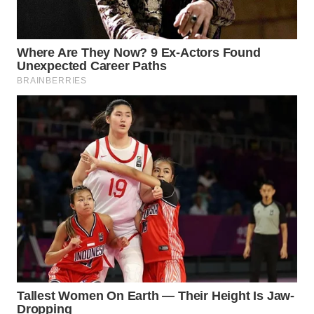
PERSONA
WAHANA
OTOMOTIF
WAHANA
HEALTH
WAHANA
DESA
WISATA
LAPAK
WAHANA
Wahana
Network