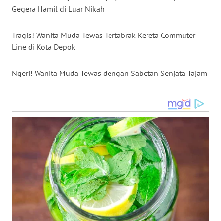
SULSEL
Gegera Hamil di Luar Nikah
WN
Tragis! Wanita Muda Tewas Tertabrak Kereta Commuter
GORONTALO
Line di Kota Depok
WN
Ngeri! Wanita Muda Tewas dengan Sabetan Senjata Tajam
SULUT
WN
MALUKU
WN
MALUT
WN
DAIRI
WN