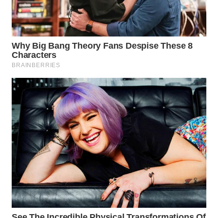
WN
SAMOSIR
WN
PADANG
LAWAS
WN
SUMEDANG
WN
CIANJUR
WN
KEPULAUAN
SERIBU
WN