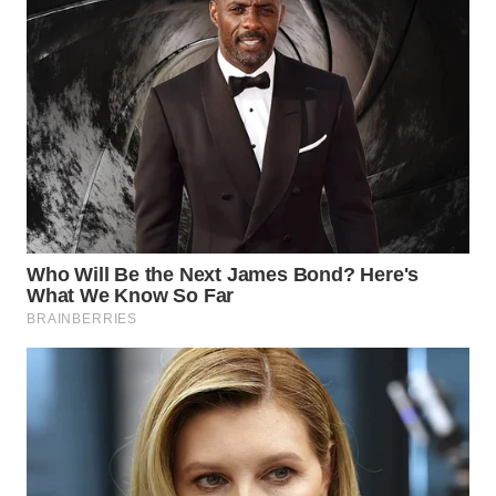
SUBANG
WN
SUKABUMI
WN
PURWAKARTA
WN
PRIANGAN
TIMUR
WN
SEMARANG
WN
SOLO