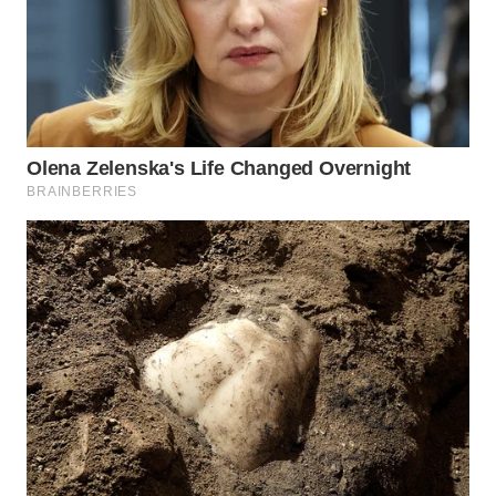
WN
BOROBUDUR
WN
MADURA
WN
SURABAYA
WN
NATUNA
WN
BINTAN
WN
MANDALIKA
WN