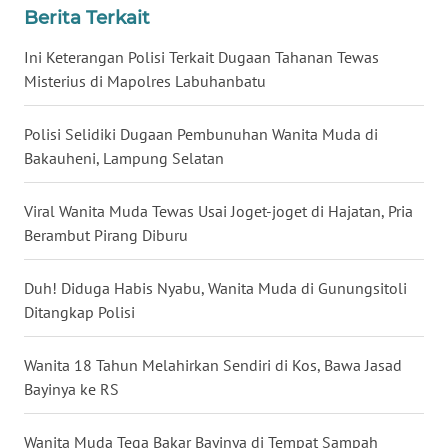
BALI
Berita Terkait
Ini Keterangan Polisi Terkait Dugaan Tahanan Tewas
WN
Misterius di Mapolres Labuhanbatu
KALBAR
Polisi Selidiki Dugaan Pembunuhan Wanita Muda di
WN
Bakauheni, Lampung Selatan
KALTENG
Viral Wanita Muda Tewas Usai Joget-joget di Hajatan, Pria
WN
Berambut Pirang Diburu
KALTARA
Duh! Diduga Habis Nyabu, Wanita Muda di Gunungsitoli
WN
KALSEL
Ditangkap Polisi
WN
Wanita 18 Tahun Melahirkan Sendiri di Kos, Bawa Jasad
KALTIM
Bayinya ke RS
WN
Wanita Muda Tega Bakar Bayinya di Tempat Sampah