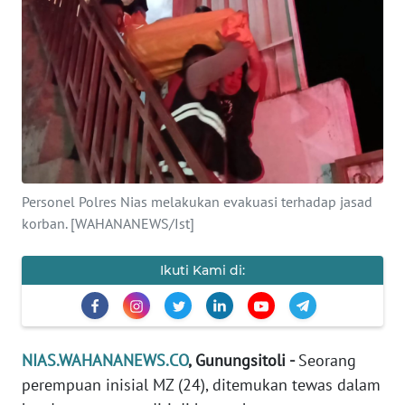
OPINI
NUSANTARA
SERBA-
SERBI
Informasi
Personel Polres Nias melakukan evakuasi terhadap jasad
INDEKS
korban. [WAHANANEWS/Ist]
BERITA
Ikuti Kami di:
KONTAK
KAMI
INFO
NIAS.WAHANANEWS.CO
, Gunungsitoli -
Seorang
IKLAN
perempuan inisial MZ (24), ditemukan tewas dalam