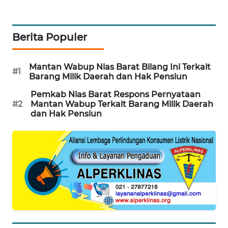
METRO
JAKARTA
Berita Populer
NEWS
KRT
Mantan Wabup Nias Barat Bilang Ini Terkait
#1
Barang Milik Daerah dan Hak Pensiun
NEWS
Pemkab Nias Barat Respons Pernyataan
#2
Mantan Wabup Terkait Barang Milik Daerah
KARING
dan Hak Pensiun
NEWS
JURNAL
MARITIM
HUMBANG
NEWS
GARONGGANG
NEWS