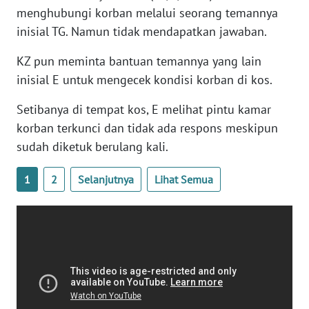
menghubungi korban melalui seorang temannya
NTB
inisial TG. Namun tidak mendapatkan jawaban.
WN
KZ pun meminta bantuan temannya yang lain
SULTENG
inisial E untuk mengecek kondisi korban di kos.
WN
Setibanya di tempat kos, E melihat pintu kamar
SULBAR
korban terkunci dan tidak ada respons meskipun
sudah diketuk berulang kali.
WN
BABEL
1
2
Selanjutnya
Lihat Semua
WN
SUMBAR
WN
SUMSEL
WN