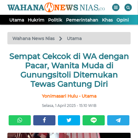
Utama
Hukrim
Politik
Pemerintahan
Khas
Opini
Nu
WAHANA
Tutup
TV
Wahana News Nias
Utama
Sempat Cekcok di WA dengan
UTAMA
Pacar, Wanita Muda di
HUKRIM
Gunungsitoli Ditemukan
Tewas Gantung Diri
POLITIK
Yonimasari Hulu - Utama
Selasa, 1 April 2025 - 15:10 WIB
PEMERINTAHAN
KHAS