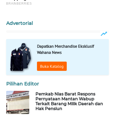
KONSUMEN
LISTRIK
MASYARAKAT
Advertorial
KELISTRIKAN
WALINKI
ID
Dapatkan Merchandise Eksklusif
Wahana News
MAWAKA
ID
Buka Katalog
MARTABAT
NET
Pilihan Editor
Pemkab Nias Barat Respons
PLN
Pernyataan Mantan Wabup
WATCH
Terkait Barang Milik Daerah dan
Hak Pensiun