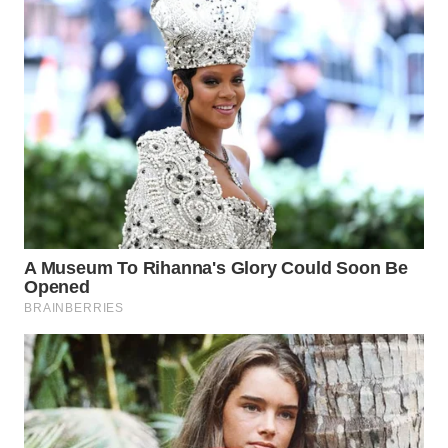
ADVOKAT
WAHANA
INFRASTRUKTUR
WAHANA
KONSUMEN
WAHANA
LISTRIK
WAHANA
TRAVEL
WAHANA
TV
WAHANANEWS