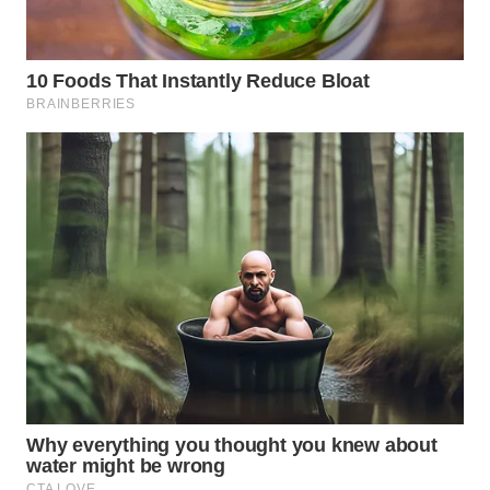
DANAU
TOBA
WN
NIAS
WN
LANGKAT
WN
TAPANULI
SELATAN
WN
TANJUNG
LESUNG
WN
KARO