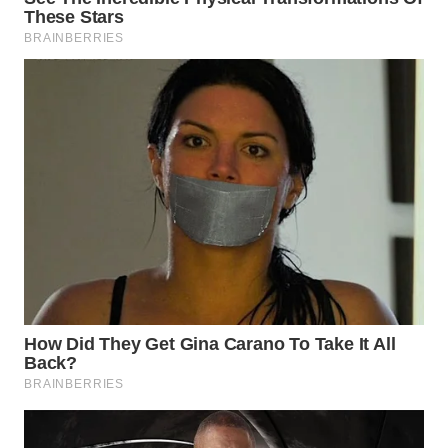
TANGERANG
WN
BINJAI
WN
CIREBON
WN
INDRAMAYU
WN
KUNINGAN
WN
MAJALENGKA
WN