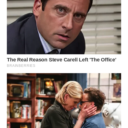
WN
PAKPAK
WN
KARAWANG
WN
BEKASI
WN
BOGOR
WN
DEPOK
WN
TAPANULI
UTARA