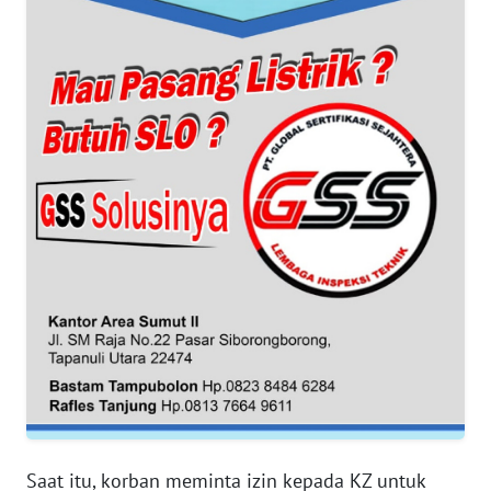
SUMUT
WN
JAKARTA
WN
JABAR
WN
BANTEN
WN
NTT
WN
KEPRI
WN
Saat itu, korban meminta izin kepada KZ untuk