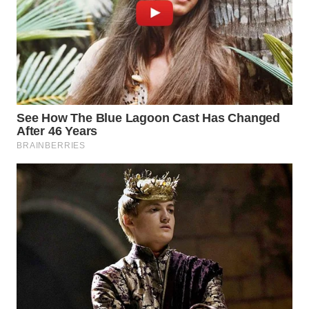
ID
WAHANANEWS
CO ID
WAHANANEWS
NET
WAHANA
SPORT
WAHANA
UMKM
WAHANA
SELEB
WAHANA