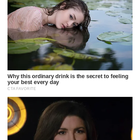
WN
BOROBUDUR
WN
MADURA
WN
SURABAYA
WN
NATUNA
WN
BINTAN
WN
MANDALIKA
WN