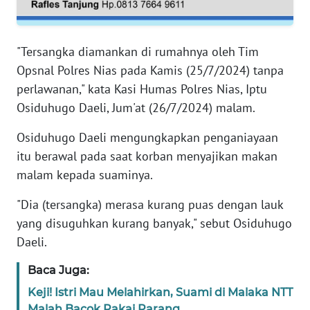
PAPUA
WN
"Tersangka diamankan di rumahnya oleh Tim
PAPUA
BARAT
Opsnal Polres Nias pada Kamis (25/7/2024) tanpa
perlawanan," kata Kasi Humas Polres Nias, Iptu
WN
Osiduhugo Daeli, Jum'at (26/7/2024) malam.
RIAU
Osiduhugo Daeli mengungkapkan penganiayaan
itu berawal pada saat korban menyajikan makan
WN
SERAMBI
malam kepada suaminya.
"Dia (tersangka) merasa kurang puas dengan lauk
WN
JAMBI
yang disuguhkan kurang banyak," sebut Osiduhugo
Daeli.
WN
Baca Juga:
SULTRA
Keji! Istri Mau Melahirkan, Suami di Malaka NTT
Malah Bacok Pakai Parang
WN