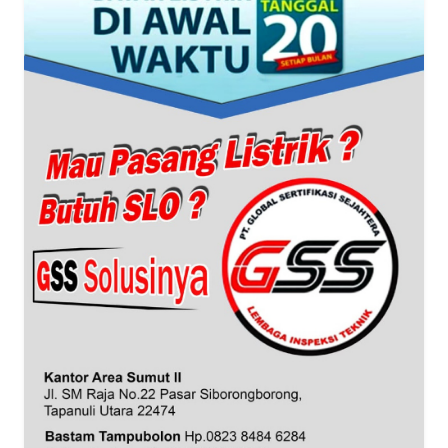
SUMUT
WN
JAKARTA
WN
JABAR
WN
BANTEN
WN
NTT
WN
KEPRI
WN