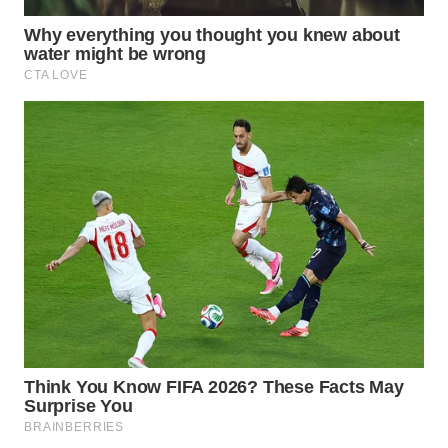
ID
WAHANANEWS
CO ID
WAHANANEWS
NET
WAHANA
SPORT
WAHANA
UMKM
WAHANA
SELEB
WAHANA