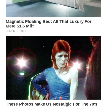
WN
SIMALUNGUN
WN
LABUHANBATU
WN
TAPANULI
TENGAH
WN DELI
SERDANG
WN
TEBING
TINGGI