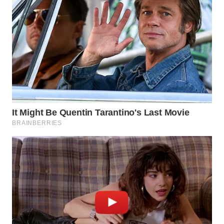
WN
SAMOSIR
WN
PADANG
LAWAS
WN
SUMEDANG
WN
CIANJUR
WN
KEPULAUAN
SERIBU
WN