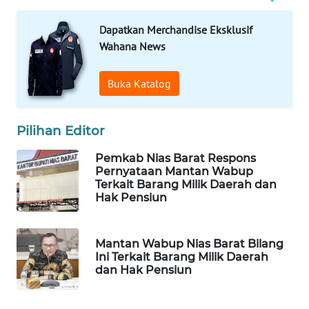
KONSUMEN
LISTRIK
Dapatkan Merchandise Eksklusif
Wahana News
MASYARAKAT
KELISTRIKAN
Buka Katalog
WALINKI
ID
Pilihan Editor
MAWAKA
Pemkab Nias Barat Respons
ID
Pernyataan Mantan Wabup
Terkait Barang Milik Daerah dan
Hak Pensiun
MARTABAT
NET
Mantan Wabup Nias Barat Bilang
Ini Terkait Barang Milik Daerah
PLN
dan Hak Pensiun
WATCH