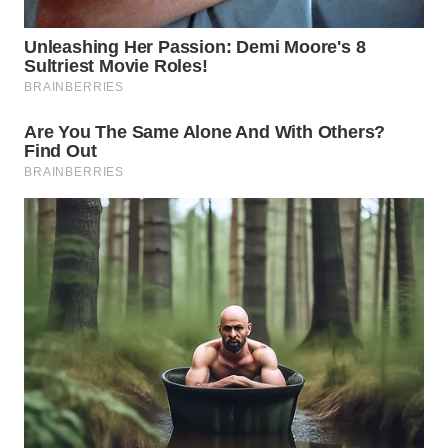
ADVOKAT
WAHANA
INFRASTRUKTUR
WAHANA
KONSUMEN
WAHANA
LISTRIK
WAHANA
TRAVEL
WAHANA
TV
WAHANANEWS