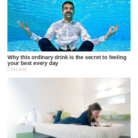
DANAU
TOBA
WN
NIAS
WN
LANGKAT
WN
TAPANULI
SELATAN
WN
TANJUNG
LESUNG
WN
KARO