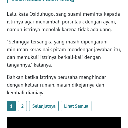
NTB
Lalu, kata Osiduhugo, sang suami meminta kepada
WN
istrinya agar menambah porsi lauk dengan ayam,
SULTENG
namun istrinya menolak karena tidak ada uang.
"Sehingga tersangka yang masih dipengaruhi
WN
SULBAR
minuman keras naik pitam mendengar jawaban itu,
dan memukuli istrinya berkali-kali dengan
WN
tangannya," katanya.
BABEL
Bahkan ketika istrinya berusaha menghindar
dengan keluar rumah, malah dikejarnya dan
WN
SUMBAR
kembali dianiaya.
WN
1
2
Selanjutnya
Lihat Semua
SUMSEL
WN