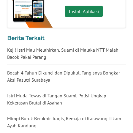
BALI
Install Aplikasi
WN
KALBAR
Berita Terkait
WN
KALTENG
Keji! Istri Mau Melahirkan, Suami di Malaka NTT Malah
Bacok Pakai Parang
WN
KALTARA
Bocah 4 Tahun Dikunci dan Dipukul, Tangisnya Bongkar
Aksi Pasutri Surabaya
WN
KALSEL
Istri Muda Tewas di Tangan Suami, Polisi Ungkap
Kekerasan Brutal di Asahan
WN
KALTIM
Mimpi Buruk Berakhir Tragis, Remaja di Karawang Tikam
Ayah Kandung
WN