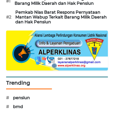
#1
Barang Milik Daerah dan Hak Pensiun
METRO
Pemkab Nias Barat Respons Pernyataan
JAKARTA
#2
Mantan Wabup Terkait Barang Milik Daerah
NEWS
dan Hak Pensiun
KRT
NEWS
KARING
NEWS
JURNAL
MARITIM
Trending
HUMBANG
NEWS
#
pensiun
#
bmd
GARONGGANG
NEWS