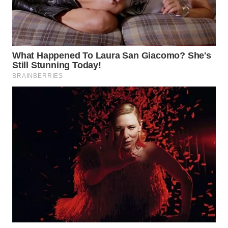
TANGERANG
WN
BINJAI
WN
CIREBON
WN
INDRAMAYU
WN
KUNINGAN
WN
MAJALENGKA
WN