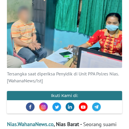
OPINI
NUSANTARA
SERBA-
SERBI
Informasi
INDEKS
Tersangka saat diperiksa Penyidik di Unit PPA Polres Nias.
BERITA
[WahanaNews/Ist]
KONTAK
Ikuti Kami di:
KAMI
INFO
IKLAN
Nias.WahanaNews.co
, Nias Barat -
Seorang suami