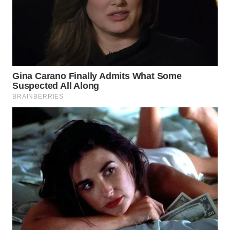
LIKUPANG
WN
LABUANBAJO
WN
BORNEO
Wahana
Media
Group
WAHANA
NEWS
WAHANA
TANI
WAHANA