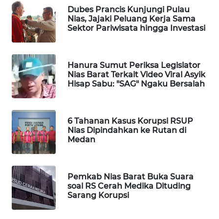
MKLI
Dubes Prancis Kunjungi Pulau
Nias, Jajaki Peluang Kerja Sama
LPKKI
Sektor Pariwisata hingga Investasi
LKKI
Hanura Sumut Periksa Legislator
Nias Barat Terkait Video Viral Asyik
KOPEKLIN
Hisap Sabu: "SAG" Ngaku Bersalah
PORTAL
KONSUMEN
6 Tahanan Kasus Korupsi RSUP
Nias Dipindahkan ke Rutan di
Medan
FORWAMKI
ALPERKLINAS
Pemkab Nias Barat Buka Suara
soal RS Cerah Medika Dituding
FORJASIDA
Sarang Korupsi
TAMBANG