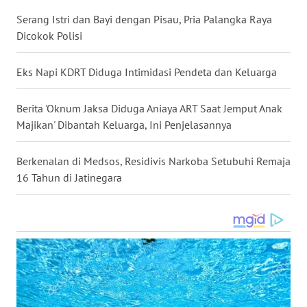
SULSEL
Serang Istri dan Bayi dengan Pisau, Pria Palangka Raya
Dicokok Polisi
WN
GORONTALO
Eks Napi KDRT Diduga Intimidasi Pendeta dan Keluarga
WN
SULUT
Berita 'Oknum Jaksa Diduga Aniaya ART Saat Jemput Anak
Majikan' Dibantah Keluarga, Ini Penjelasannya
WN
MALUKU
Berkenalan di Medsos, Residivis Narkoba Setubuhi Remaja
16 Tahun di Jatinegara
WN
MALUT
WN
DAIRI
WN