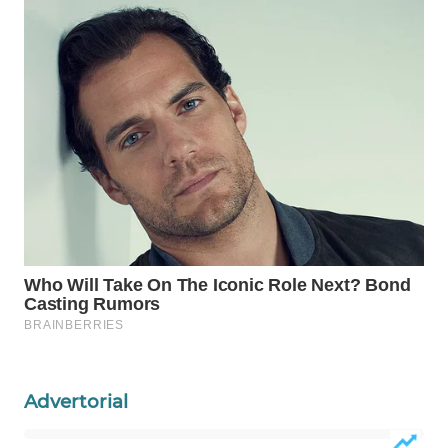
PERSONA
WAHANA
OTOMOTIF
WAHANA
HEALTH
WAHANA
DESA
WISATA
LAPAK
WAHANA
Wahana
Network
Advertorial