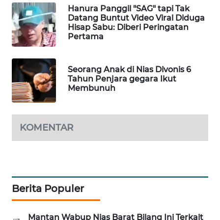
Hanura Panggil "SAG" tapi Tak
NEWS
Datang Buntut Video Viral Diduga
Hisap Sabu: Diberi Peringatan
SITUNGIR
Pertama
NEWS
Seorang Anak di Nias Divonis 6
SIDIKALANG
Tahun Penjara gegara Ikut
NEWS
Membunuh
SIBARAGAS
NEWS
KOMENTAR
METRO
SIANTAR
NEWS
Berita Populer
METRO
MEDAN
NEWS
Mantan Wabup Nias Barat Bilang Ini Terkait