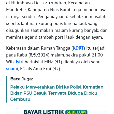
di Hilimbowo Desa Zuzundrao, Kecamatan
TENTANG
Mandrehe, Kabupaten Nias Barat, tega menganiaya
KAMI
istrinya sendiri. Penganiayaan disebabkan masalah
sepele, lantaran kurang puas karena lauk yang
PEDOMAN
MEDIA
disuguhkan saat makan malam kurang banyak, dan
SIBER
meminta agar ditambah porsi lauk dengan ayam.
REDAKSI
Kekerasan dalam Rumah Tangga (
KDRT
) itu terjadi
pada Rabu (8/5/2024) malam, sekira pukul 21.00
KARIR
Wib.
Istri
berinisial MNZ (41) dianiaya oleh sang
suami
, FG als Ama Erni (42).
DISCLAIMER
Baca Juga:
Pelaku Menyerahkan Diri ke Polisi, Kematian
Wahana
News
Bidan RSU Besuki Ternyata Diduga Dipicu
Regional
Cemburu
WN