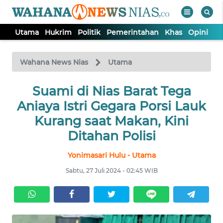
Utama
Hukrim
Politik
Pemerintahan
Khas
Opini
Nu
WAHANA
Tutup
TV
Wahana News Nias
Utama
Suami di Nias Barat Tega
UTAMA
Aniaya Istri Gegara Porsi Lauk
HUKRIM
Kurang saat Makan, Kini
Ditahan Polisi
POLITIK
Yonimasari Hulu - Utama
Sabtu, 27 Juli 2024 - 02:45 WIB
PEMERINTAHAN
KHAS