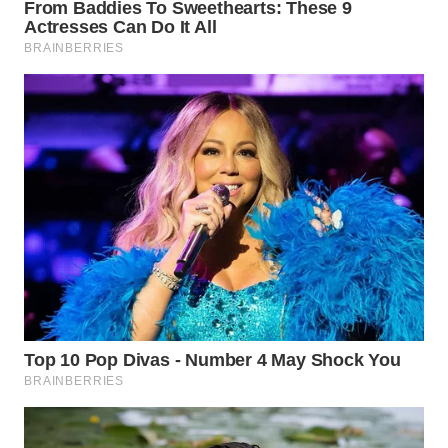
SUBANG
WN
SUKABUMI
WN
PURWAKARTA
WN
PRIANGAN
TIMUR
WN
SEMARANG
WN
SOLO