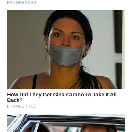
WN
PAKPAK
WN
KARAWANG
WN
BEKASI
WN
BOGOR
WN
DEPOK
WN
TAPANULI
UTARA