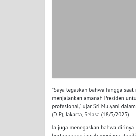
WN
PAPUA
BARAT
WN
RIAU
WN
SERAMBI
WN
JAMBI
"Saya tegaskan bahwa hingga saat i
menjalankan amanah Presiden untu
WN
profesional," ujar Sri Mulyani dalam
SULTRA
(DJP), Jakarta, Selasa (18/3/2023).
WN
Ia juga menegaskan bahwa dirinya 
NTB
bertanggung jawab menjaga stabili