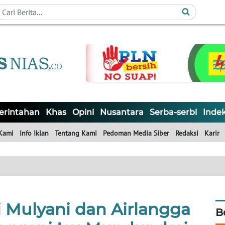
rintahan
Khas
Opini
Nusantara
Serba-serbi
Inde
Kami
Info Iklan
Tentang Kami
Pedoman Media Siber
Redaksi
Karir
i Mulyani dan Airlangga
B