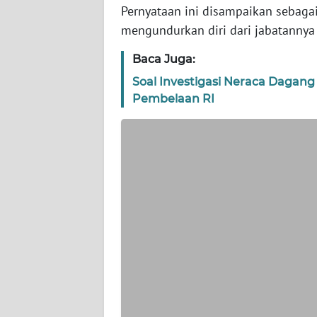
Pernyataan ini disampaikan sebaga
WN
mengundurkan diri dari jabatannya
JAKARTA
Baca Juga:
WN
Soal Investigasi Neraca Dagang
JABAR
Pembelaan RI
WN
BANTEN
WN
NTT
WN
KEPRI
WN
PAPUA