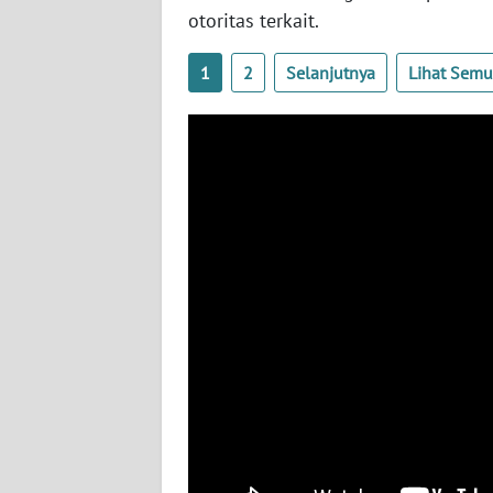
otoritas terkait.
WN
LAMPUNG
1
2
Selanjutnya
Lihat Sem
WN
JATENG
WN
NUSANTARA
WN
JOGJA
WN
JATIM
WN
BALI