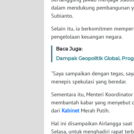
dalam mendukung pembangunan yan
WN
Subianto.
SULTENG
Selain itu, ia berkomitmen mempe
WN
pengelolaan keuangan negara.
SULBAR
Baca Juga:
WN
Dampak Geopolitik Global, Pro
BABEL
"Saya sampaikan dengan tegas, saya 
WN
menepis spekulasi yang beredar.
SUMBAR
Sementara itu, Menteri Koordinat
WN
membantah kabar yang menyebut di
SUMSEL
dari
Kabinet
Merah Putih.
Hal ini disampaikan Airlangga saat 
WN
BENGKULU
Selasa, untuk menghadiri rapat ter