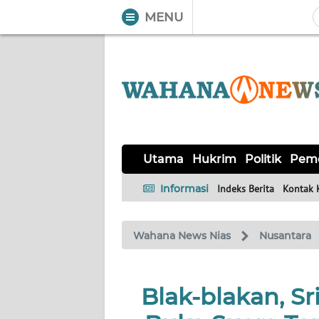
MENU
WAHANA
Tutup
TV
UTAMA
HUKRIM
Utama
Hukrim
Politik
Peme
POLITIK
Informasi
Indeks Berita
Kontak 
PEMERINTAHAN
Wahana News Nias
Nusantara
KHAS
Blak-blakan, Sr
OPINI