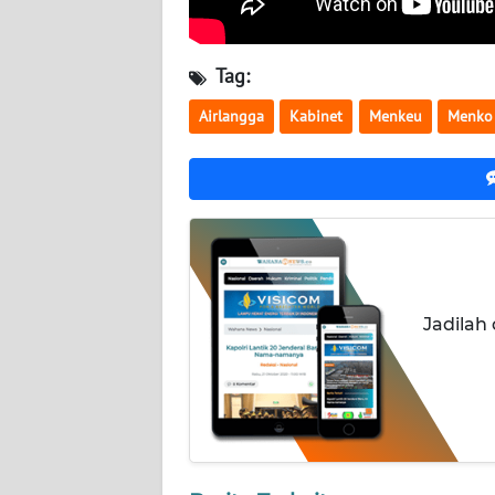
WN
KALBAR
Tag:
Airlangga
Kabinet
Menkeu
Menko
WN
KALTENG
WN
KALTARA
WN
KALSEL
Jadilah
WN
KALTIM
WN
SULSEL