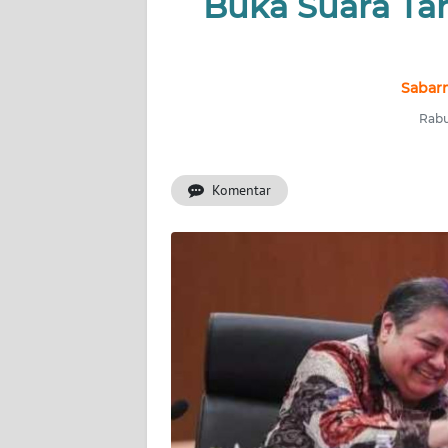
Buka Suara Ta
NUSANTARA
Sabar
SERBA-
SERBI
Rabu
Informasi
Komentar
INDEKS
BERITA
KONTAK
KAMI
INFO
IKLAN
TENTANG