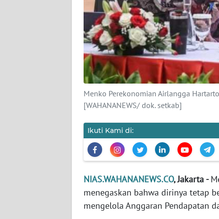
KAMI
PEDOMAN
MEDIA
SIBER
REDAKSI
Menko Perekonomian Airlangga Hartarto 
KARIR
[WAHANANEWS/ dok. setkab]
DISCLAIMER
Ikuti Kami di:
Wahana
News
Regional
NIAS.WAHANANEWS.CO
, Jakarta -
Me
menegaskan bahwa dirinya tetap b
WN
mengelola Anggaran Pendapatan da
SUMUT