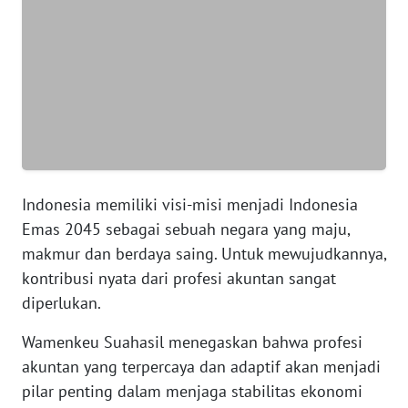
SUMUT
WN
JAKARTA
WN
JABAR
WN
Indonesia memiliki visi-misi menjadi Indonesia
BANTEN
Emas 2045 sebagai sebuah negara yang maju,
makmur dan berdaya saing. Untuk mewujudkannya,
WN
NTT
kontribusi nyata dari profesi akuntan sangat
diperlukan.
WN
Wamenkeu Suahasil menegaskan bahwa profesi
KEPRI
akuntan yang terpercaya dan adaptif akan menjadi
pilar penting dalam menjaga stabilitas ekonomi
WN