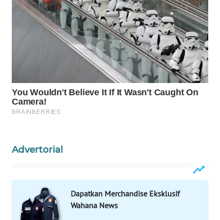
PERSONA
WAHANA
OTOMOTIF
WAHANA
HEALTH
WAHANA
DESA
WISATA
Advertorial
LAPAK
WAHANA
Wahana
Dapatkan Merchandise Eksklusif
Network
Wahana News