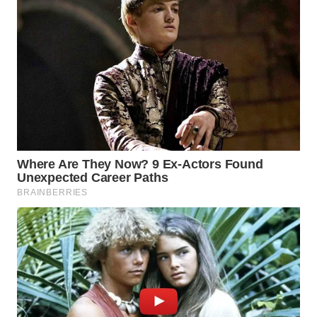
WN
BOROBUDUR
WN
MADURA
WN
SURABAYA
WN
NATUNA
WN
BINTAN
WN
MANDALIKA
WN