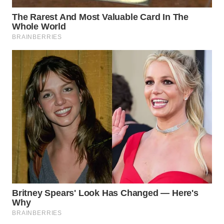
ADVOKAT
WAHANA
INFRASTRUKTUR
WAHANA
KONSUMEN
WAHANA
LISTRIK
WAHANA
TRAVEL
WAHANA
TV
WAHANANEWS