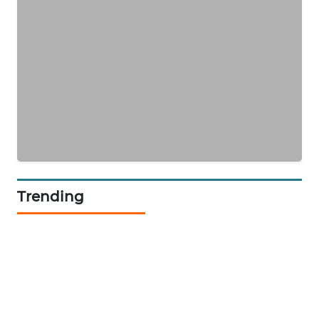
METRO
JAKARTA
NEWS
KRT
NEWS
KARING
NEWS
Trending
JURNAL
MARITIM
HUMBANG
NEWS
GARONGGANG
NEWS