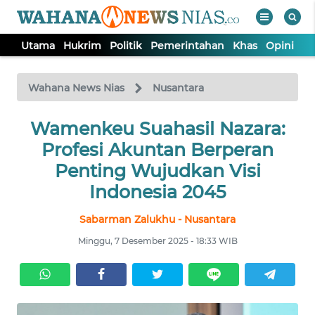
Utama
Hukrim
Politik
Pemerintahan
Khas
Opini
Nu
WAHANA
Tutup
TV
Wahana News Nias
Nusantara
Wamenkeu Suahasil Nazara:
UTAMA
Profesi Akuntan Berperan
HUKRIM
Penting Wujudkan Visi
Indonesia 2045
POLITIK
Sabarman Zalukhu - Nusantara
Minggu, 7 Desember 2025 - 18:33 WIB
PEMERINTAHAN
KHAS