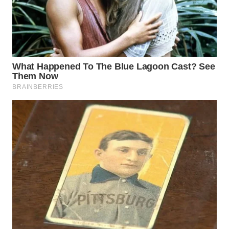
LIKUPANG
WN
LABUANBAJO
WN
BORNEO
Wahana
Media
Group
WAHANA
NEWS
WAHANA
TANI
WAHANA