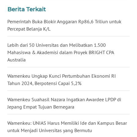
SULSEL
Berita Terkait
WN
Pemerintah Buka Blokir Anggaran Rp86,6 Triliun untuk
GORONTALO
Percepat Belanja K/L
WN
Lebih dari 50 Universitas dan Melibatkan 1.500
SULUT
Mahasiswa & Akademisi dalam Proyek BRIGHT CPA
Australia
WN
MALUKU
Wamenkeu Ungkap Kunci Pertumbuhan Ekonomi RI
Tahun 2024, Berpotensi Capai 5,2%
WN
MALUT
Wamenkeu Suahasil Nazara Ingatkan Awardee LPDP di
Jepang Empat Tujuan Bernegara
WN
DAIRI
Wamenkeu: UNIAS Harus Memiliki Ide dan Kampus Besar
untuk Menjadi Universitas yang Bermutu
WN