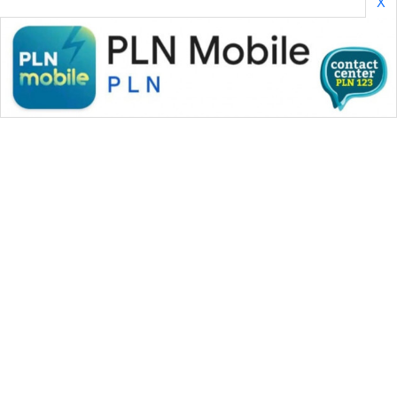
X
WAHANA MEDIA GROUP
|
|
|
WAHANA NEWS co
WAHANA TANI
WAHANA ADVOKAT
|
|
WAHANA INFRASTRUKTUR
WAHANA KONSUMEN
|
|
|
WAHANA LISTRIK
WAHANA TRAVEL
WAHANA TV