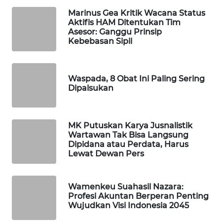
MKLI
Marinus Gea Kritik Wacana Status
Aktifis HAM Ditentukan Tim
LPKKI
Asesor: Ganggu Prinsip
Kebebasan Sipil
LKKI
KOPEKLIN
Waspada, 8 Obat Ini Paling Sering
Dipalsukan
PORTAL
KONSUMEN
MK Putuskan Karya Jusnalistik
Wartawan Tak Bisa Langsung
FORWAMKI
Dipidana atau Perdata, Harus
Lewat Dewan Pers
ALPERKLINAS
Wamenkeu Suahasil Nazara:
FORJASIDA
Profesi Akuntan Berperan Penting
Wujudkan Visi Indonesia 2045
TAMBANG