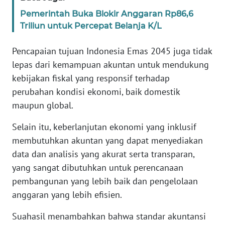
NTB
Pemerintah Buka Blokir Anggaran Rp86,6
Triliun untuk Percepat Belanja K/L
WN
SULTENG
Pencapaian tujuan Indonesia Emas 2045 juga tidak
lepas dari kemampuan akuntan untuk mendukung
WN
kebijakan fiskal yang responsif terhadap
SULBAR
perubahan kondisi ekonomi, baik domestik
maupun global.
WN
BABEL
Selain itu, keberlanjutan ekonomi yang inklusif
membutuhkan akuntan yang dapat menyediakan
WN
data dan analisis yang akurat serta transparan,
SUMBAR
yang sangat dibutuhkan untuk perencanaan
pembangunan yang lebih baik dan pengelolaan
WN
anggaran yang lebih efisien.
SUMSEL
Suahasil menambahkan bahwa standar akuntansi
WN