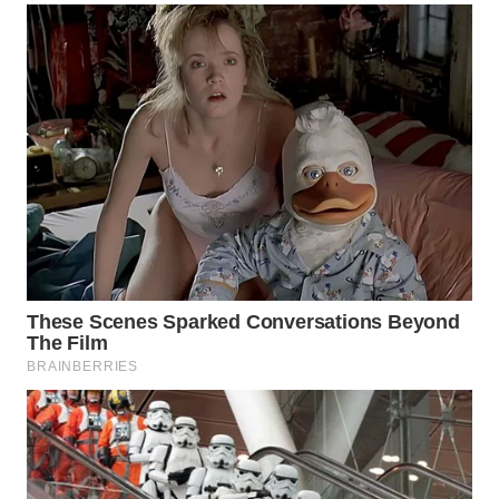
ID
WAHANANEWS
CO ID
WAHANANEWS
NET
WAHANA
SPORT
WAHANA
UMKM
WAHANA
SELEB
WAHANA