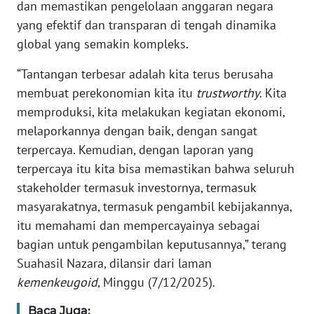
PAPUA
dan memastikan pengelolaan anggaran negara
yang efektif dan transparan di tengah dinamika
WN
global yang semakin kompleks.
PAPUA
BARAT
“Tantangan terbesar adalah kita terus berusaha
membuat perekonomian kita itu
trustworthy
. Kita
WN
memproduksi, kita melakukan kegiatan ekonomi,
RIAU
melaporkannya dengan baik, dengan sangat
terpercaya. Kemudian, dengan laporan yang
WN
terpercaya itu kita bisa memastikan bahwa seluruh
SERAMBI
stakeholder termasuk investornya, termasuk
masyarakatnya, termasuk pengambil kebijakannya,
WN
itu memahami dan mempercayainya sebagai
JAMBI
bagian untuk pengambilan keputusannya,” terang
WN
Suahasil Nazara, dilansir dari laman
SULTRA
kemenkeugoid
, Minggu (7/12/2025).
Baca Juga:
WN