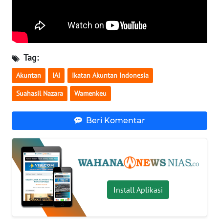
BALI
WN
KALBAR
Tag:
WN
Akuntan
IAI
Ikatan Akuntan Indonesia
KALTENG
Suahasil Nazara
Wamenkeu
WN
KALTARA
Beri Komentar
WN
KALSEL
WN
KALTIM
Install Aplikasi
WN