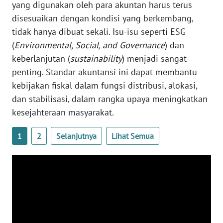
yang digunakan oleh para akuntan harus terus
BENGKULU
disesuaikan dengan kondisi yang berkembang,
tidak hanya dibuat sekali. Isu-isu seperti ESG
WN
(
Environmental, Social, and Governance
) dan
LAMPUNG
keberlanjutan (
sustainability
) menjadi sangat
penting. Standar akuntansi ini dapat membantu
WN
JATENG
kebijakan fiskal dalam fungsi distribusi, alokasi,
dan stabilisasi, dalam rangka upaya meningkatkan
WN
kesejahteraan masyarakat.
NUSANTARA
1
2
Selanjutnya
Lihat Semua
WN
JOGJA
WN
JATIM
WN