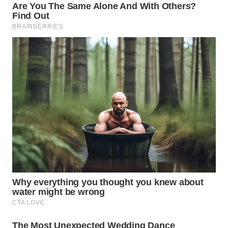
TANGERANG
WN
BINJAI
WN
CIREBON
WN
INDRAMAYU
WN
KUNINGAN
WN
MAJALENGKA
WN