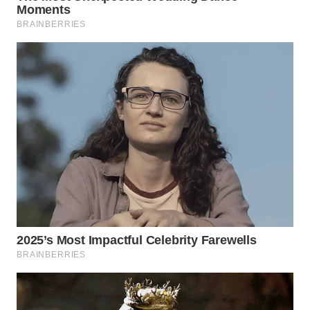
SUBANG
WN
SUKABUMI
WN
PURWAKARTA
WN
PRIANGAN
TIMUR
WN
SEMARANG
WN
SOLO