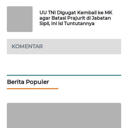
NEWS
UU TNI Digugat Kembali ke MK
agar Batasi Prajurit di Jabatan
SITUNGIR
Sipil, Ini Isi Tuntutannya
NEWS
SIDIKALANG
KOMENTAR
NEWS
SIBARAGAS
NEWS
Berita Populer
METRO
SIANTAR
NEWS
METRO
MEDAN
NEWS