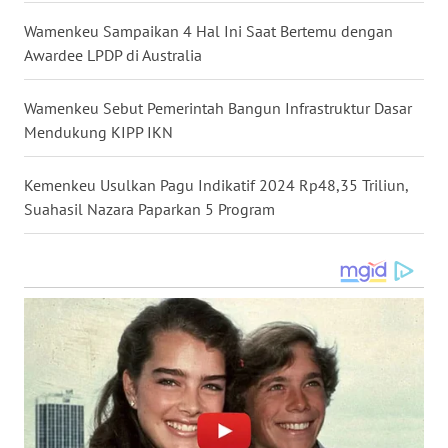
DANAU
TOBA
Wamenkeu Sampaikan 4 Hal Ini Saat Bertemu dengan
Awardee LPDP di Australia
WN
NIAS
Wamenkeu Sebut Pemerintah Bangun Infrastruktur Dasar
Mendukung KIPP IKN
WN
LANGKAT
Kemenkeu Usulkan Pagu Indikatif 2024 Rp48,35 Triliun,
Suahasil Nazara Paparkan 5 Program
WN
TAPANULI
SELATAN
WN
TANJUNG
LESUNG
WN
KARO