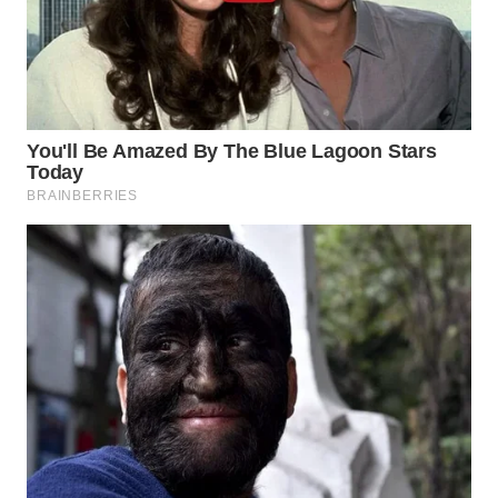
WN
SIMALUNGUN
WN
LABUHANBATU
WN
TAPANULI
TENGAH
WN DELI
SERDANG
WN
TEBING
TINGGI