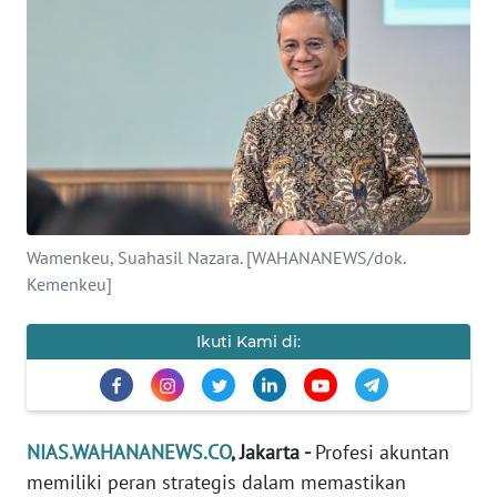
OPINI
NUSANTARA
SERBA-
SERBI
Informasi
Wamenkeu, Suahasil Nazara. [WAHANANEWS/dok.
INDEKS
Kemenkeu]
BERITA
Ikuti Kami di:
KONTAK
KAMI
INFO
NIAS.WAHANANEWS.CO
, Jakarta -
Profesi akuntan
IKLAN
memiliki peran strategis dalam memastikan