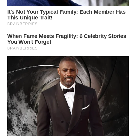
WN
PAKPAK
WN
KARAWANG
WN
BEKASI
WN
BOGOR
WN
DEPOK
WN
TAPANULI
UTARA