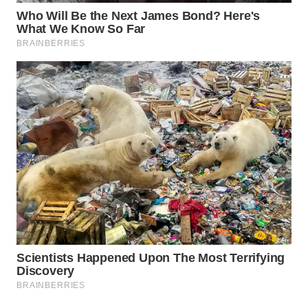
WN
SAMOSIR
WN
PADANG
LAWAS
WN
SUMEDANG
WN
CIANJUR
WN
KEPULAUAN
SERIBU
WN