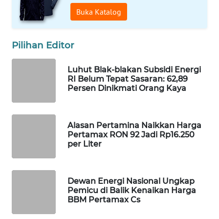
KONSUMEN
Buka Katalog
LISTRIK
MASYARAKAT
Pilihan Editor
KELISTRIKAN
Luhut Blak-blakan Subsidi Energi
WALINKI
RI Belum Tepat Sasaran: 62,89
ID
Persen Dinikmati Orang Kaya
MAWAKA
ID
Alasan Pertamina Naikkan Harga
Pertamax RON 92 Jadi Rp16.250
per Liter
MARTABAT
NET
Dewan Energi Nasional Ungkap
PLN
Pemicu di Balik Kenaikan Harga
WATCH
BBM Pertamax Cs