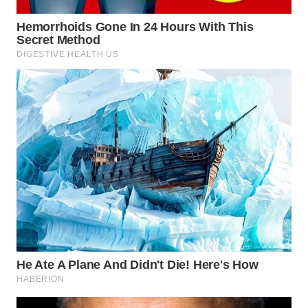
WN
SAMOSIR
WN
PADANG
LAWAS
WN
SUMEDANG
WN
CIANJUR
WN
KEPULAUAN
SERIBU
WN