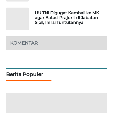
MKLI
UU TNI Digugat Kembali ke MK
LPKKI
agar Batasi Prajurit di Jabatan
Sipil, Ini Isi Tuntutannya
LKKI
KOPEKLIN
KOMENTAR
PORTAL
KONSUMEN
FORWAMKI
Berita Populer
ALPERKLINAS
FORJASIDA
TAMBANG