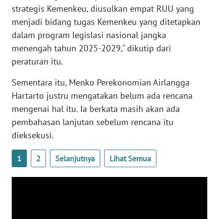
strategis Kemenkeu, diusulkan empat RUU yang
NTB
menjadi bidang tugas Kemenkeu yang ditetapkan
dalam program legislasi nasional jangka
WN
SULTENG
menengah tahun 2025-2029," dikutip dari
peraturan itu.
WN
Sementara itu, Menko Perekonomian Airlangga
SULBAR
Hartarto justru mengatakan belum ada rencana
mengenai hal itu. Ia berkata masih akan ada
WN
BABEL
pembahasan lanjutan sebelum rencana itu
dieksekusi.
WN
SUMBAR
1
2
Selanjutnya
Lihat Semua
WN
SUMSEL
WN