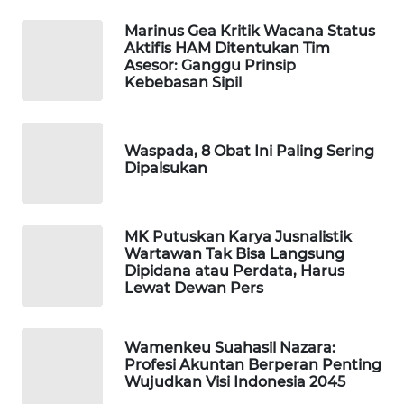
KONSUMEN
LISTRIK
Marinus Gea Kritik Wacana Status
Aktifis HAM Ditentukan Tim
Asesor: Ganggu Prinsip
MASYARAKAT
Kebebasan Sipil
KELISTRIKAN
WALINKI
Waspada, 8 Obat Ini Paling Sering
ID
Dipalsukan
MAWAKA
ID
MK Putuskan Karya Jusnalistik
Wartawan Tak Bisa Langsung
Dipidana atau Perdata, Harus
MARTABAT
Lewat Dewan Pers
NET
PLN
Wamenkeu Suahasil Nazara:
WATCH
Profesi Akuntan Berperan Penting
Wujudkan Visi Indonesia 2045