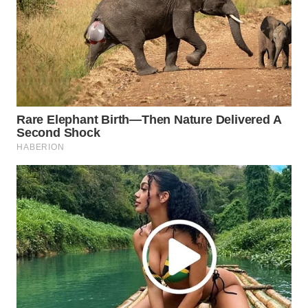
SUBANG
WN
SUKABUMI
WN
PURWAKARTA
WN
PRIANGAN
TIMUR
WN
SEMARANG
WN
SOLO