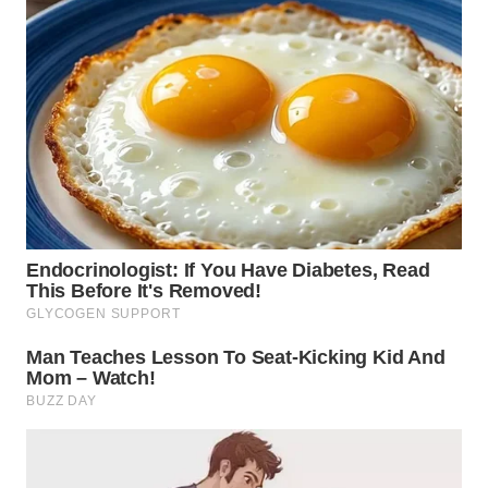
DANAU
TOBA
WN
NIAS
WN
LANGKAT
WN
TAPANULI
SELATAN
WN
TANJUNG
LESUNG
WN
KARO