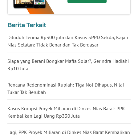
BALI
WN
Berita Terkait
KALBAR
Dituduh Terima Rp300 juta dari Kasus SPPD Sekda, Kajari
WN
Nias Selatan: Tidak Benar dan Tak Berdasar
KALTENG
Siapa yang Berani Bongkar Mafia Solar?, Gerindra Hadiahi
WN
Rp10 Juta
KALTARA
Rencana Redenominasi Rupiah: Tiga Nol Dihapus, Nilai
WN
Tukar Tak Berubah
KALSEL
Kasus Korupsi Proyek Miliaran di Dinkes Nias Barat: PPK
WN
Kembalikan Lagi Uang Rp330 Juta
KALTIM
Lagi, PPK Proyek Miliaran di Dinkes Nias Barat Kembalikan
WN