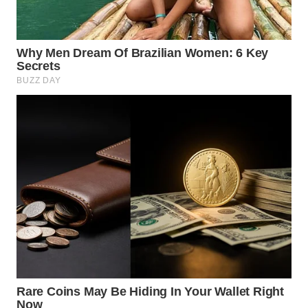
WN
BOROBUDUR
WN
MADURA
WN
SURABAYA
WN
NATUNA
WN
BINTAN
WN
MANDALIKA
WN