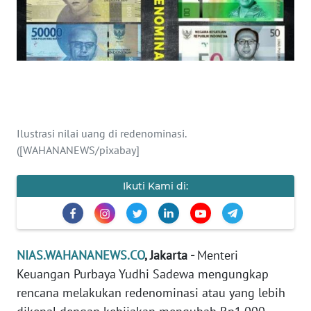
OPINI
NUSANTARA
SERBA-
SERBI
Ilustrasi nilai uang di redenominasi.
Informasi
([WAHANANEWS/pixabay]
INDEKS
BERITA
Ikuti Kami di:
KONTAK
KAMI
NIAS.WAHANANEWS.CO
, Jakarta -
Menteri
INFO
Keuangan Purbaya Yudhi Sadewa mengungkap
IKLAN
rencana melakukan redenominasi atau yang lebih