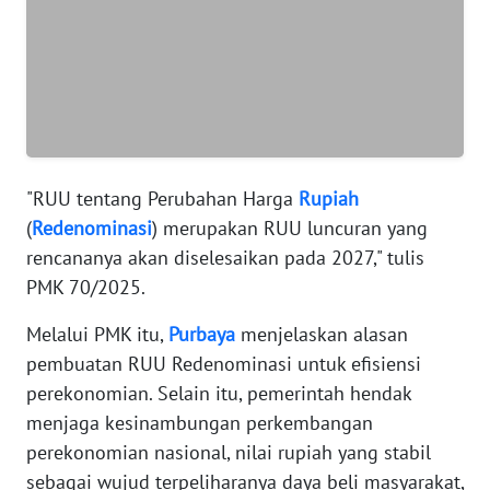
SUMUT
WN
JAKARTA
WN
JABAR
"RUU tentang Perubahan Harga
Rupiah
(
Redenominasi
) merupakan RUU luncuran yang
WN
BANTEN
rencananya akan diselesaikan pada 2027," tulis
PMK 70/2025.
WN
Melalui PMK itu,
Purbaya
menjelaskan alasan
NTT
pembuatan RUU Redenominasi untuk efisiensi
WN
perekonomian. Selain itu, pemerintah hendak
KEPRI
menjaga kesinambungan perkembangan
perekonomian nasional, nilai rupiah yang stabil
WN
sebagai wujud terpeliharanya daya beli masyarakat,