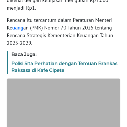
dikenal dengan kebijakan mengubah Rp1.000
TENTANG
menjadi Rp1.
KAMI
Rencana itu tercantum dalam Peraturan Menteri
PEDOMAN
Ke
uang
an (PMK) Nomor 70 Tahun 2025 tentang
MEDIA
Rencana Strategis Kementerian Keuangan Tahun
SIBER
2025-2029.
REDAKSI
Baca Juga:
Polisi Sita Perhatian dengan Temuan Brankas
KARIR
Raksasa di Kafe Cipete
DISCLAIMER
Wahana
News
Regional
WN