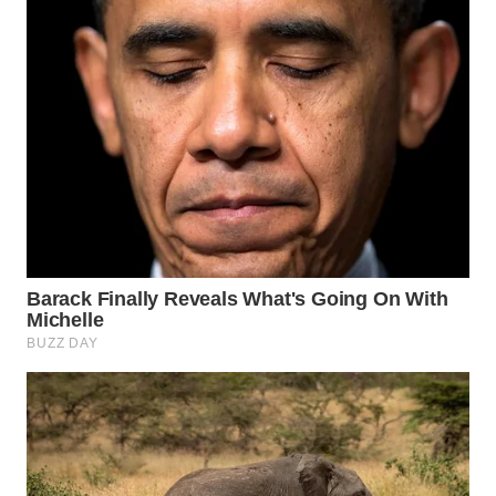
TANGERANG
WN
BINJAI
WN
CIREBON
WN
INDRAMAYU
WN
KUNINGAN
WN
MAJALENGKA
WN