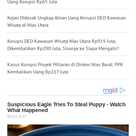
Uang Korupsi Rp65 Juta
SULSEL
Kejari Didesak Ungkap Aliran Uang Korupsi DED Kawasan
WN
Wisata di Nias Utara
GORONTALO
Korupsi DED Kawasan Wisata Nias Utara Rp919 Juta,
WN
SULUT
Dikembalikan Rp290 Juta, Sisanya ke Siapa Mengalir?
WN
Kasus Korupsi Proyek Miliaran di Dinkes Nias Barat: PPK
MALUKU
Kembalikan Uang Rp217 Juta
WN
MALUT
WN
DAIRI
WN