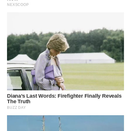
LIKUPANG
WN
LABUANBAJO
WN
BORNEO
Wahana
Media
Group
WAHANA
NEWS
WAHANA
TANI
WAHANA