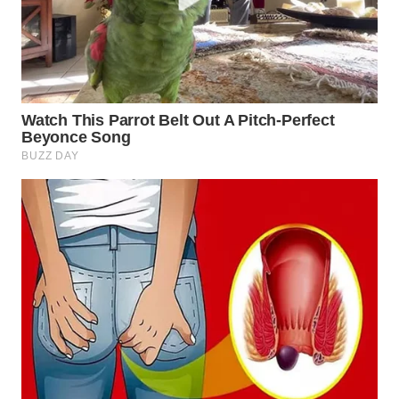
WN
PAKPAK
WN
KARAWANG
WN
BEKASI
WN
BOGOR
WN
DEPOK
WN
TAPANULI
UTARA