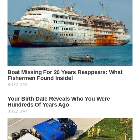
ADVOKAT
WAHANA
INFRASTRUKTUR
WAHANA
KONSUMEN
WAHANA
LISTRIK
WAHANA
TRAVEL
WAHANA
TV
WAHANANEWS