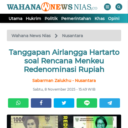
Utama
Hukrim
Politik
Pemerintahan
Khas
Opini
Nu
WAHANA
Tutup
TV
Wahana News Nias
Nusantara
Tanggapan Airlangga Hartarto
UTAMA
soal Rencana Menkeu
HUKRIM
Redenominasi Rupiah
Sabarman Zalukhu - Nusantara
POLITIK
Sabtu, 8 November 2025 - 15:49 WIB
PEMERINTAHAN
KHAS