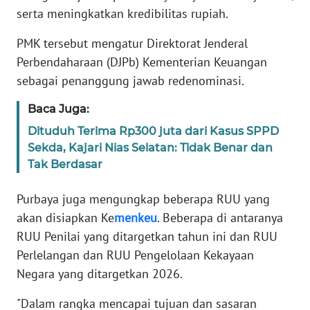
PAPUA
serta meningkatkan kredibilitas rupiah.
WN
PMK tersebut mengatur Direktorat Jenderal
PAPUA
Perbendaharaan (DJPb) Kementerian Keuangan
BARAT
sebagai penanggung jawab redenominasi.
WN
Baca Juga:
RIAU
Dituduh Terima Rp300 juta dari Kasus SPPD
Sekda, Kajari Nias Selatan: Tidak Benar dan
WN
Tak Berdasar
SERAMBI
Purbaya juga mengungkap beberapa RUU yang
WN
akan disiapkan Ke
menkeu
. Beberapa di antaranya
JAMBI
RUU Penilai yang ditargetkan tahun ini dan RUU
Perlelangan dan RUU Pengelolaan Kekayaan
WN
Negara yang ditargetkan 2026.
SULTRA
"Dalam rangka mencapai tujuan dan sasaran
WN