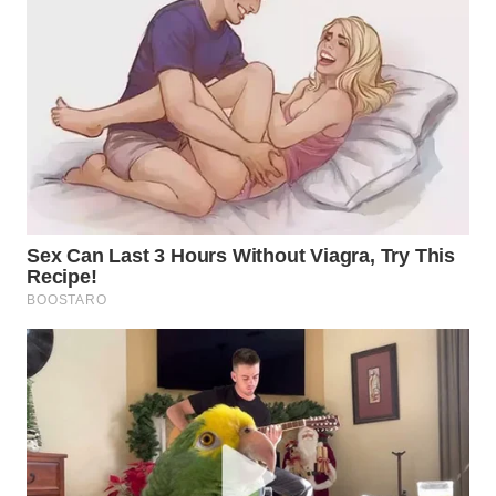
WN
SIMALUNGUN
WN
LABUHANBATU
WN
TAPANULI
TENGAH
WN DELI
SERDANG
WN
TEBING
TINGGI