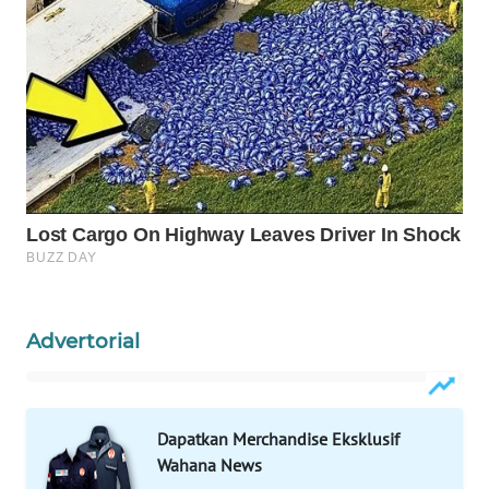
ID
WAHANANEWS
CO ID
WAHANANEWS
NET
WAHANA
SPORT
WAHANA
Advertorial
UMKM
WAHANA
SELEB
Dapatkan Merchandise Eksklusif
Wahana News
WAHANA