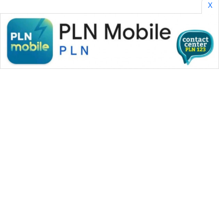
X
WAHANA MEDIA GROUP
|
|
|
WAHANA NEWS co
WAHANA TANI
WAHANA ADVOKAT
|
|
WAHANA INFRASTRUKTUR
WAHANA KONSUMEN
|
|
|