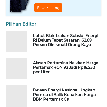
PERSONA
Buka Katalog
WAHANA
OTOMOTIF
Pilihan Editor
WAHANA
Luhut Blak-blakan Subsidi Energi
HEALTH
RI Belum Tepat Sasaran: 62,89
Persen Dinikmati Orang Kaya
WAHANA
DESA
WISATA
Alasan Pertamina Naikkan Harga
Pertamax RON 92 Jadi Rp16.250
per Liter
LAPAK
WAHANA
Dewan Energi Nasional Ungkap
Wahana
Pemicu di Balik Kenaikan Harga
Network
BBM Pertamax Cs