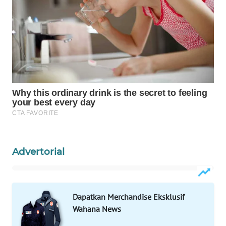
PERSONA
WAHANA
OTOMOTIF
WAHANA
HEALTH
WAHANA
DESA
WISATA
Advertorial
LAPAK
WAHANA
Wahana
Dapatkan Merchandise Eksklusif
Network
Wahana News