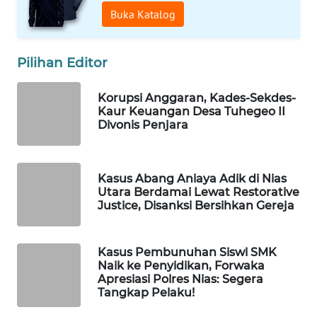
KONSUMEN
Buka Katalog
LISTRIK
MASYARAKAT
Pilihan Editor
KELISTRIKAN
Korupsi Anggaran, Kades-Sekdes-
WALINKI
Kaur Keuangan Desa Tuhegeo II
ID
Divonis Penjara
MAWAKA
ID
Kasus Abang Aniaya Adik di Nias
Utara Berdamai Lewat Restorative
Justice, Disanksi Bersihkan Gereja
MARTABAT
NET
Kasus Pembunuhan Siswi SMK
PLN
Naik ke Penyidikan, Forwaka
Apresiasi Polres Nias: Segera
WATCH
Tangkap Pelaku!