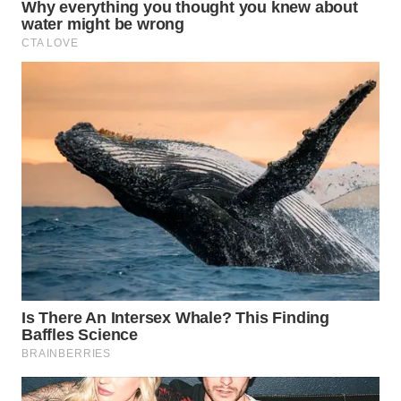
TANGERANG
WN
BINJAI
WN
CIREBON
WN
INDRAMAYU
WN
KUNINGAN
WN
MAJALENGKA
WN