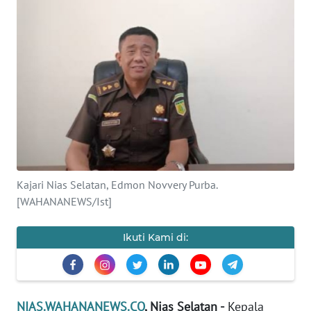
OPINI
NUSANTARA
SERBA-
SERBI
Informasi
INDEKS
BERITA
Kajari Nias Selatan, Edmon Novvery Purba.
[WAHANANEWS/Ist]
KONTAK
KAMI
Ikuti Kami di:
INFO
IKLAN
NIAS.WAHANANEWS.CO
, Nias Selatan -
Kepala