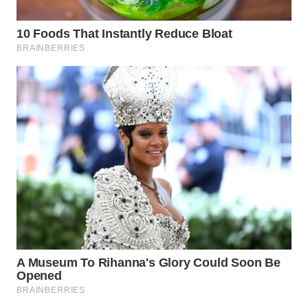
ADVOKAT
WAHANA
INFRASTRUKTUR
WAHANA
KONSUMEN
WAHANA
LISTRIK
WAHANA
TRAVEL
WAHANA
TV
WAHANANEWS