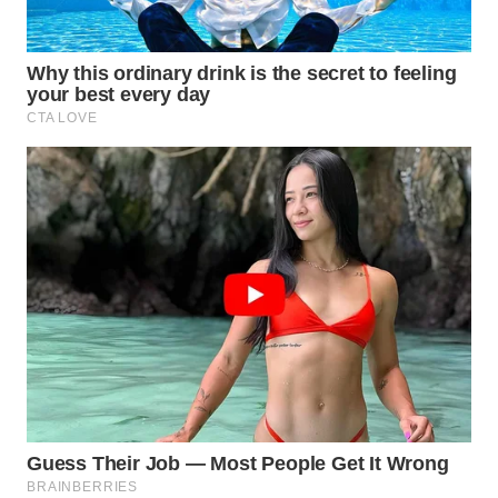
DANAU
TOBA
WN
NIAS
WN
LANGKAT
WN
TAPANULI
SELATAN
WN
TANJUNG
LESUNG
WN
KARO