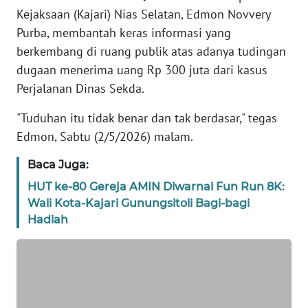
TENTANG
Kejaksaan (Kajari) Nias Selatan, Edmon Novvery
KAMI
Purba, membantah keras informasi yang
berkembang di ruang publik atas adanya tudingan
PEDOMAN
dugaan menerima uang Rp 300 juta dari kasus
MEDIA
Perjalanan Dinas Sekda.
SIBER
"Tuduhan itu tidak benar dan tak berdasar," tegas
REDAKSI
Edmon, Sabtu (2/5/2026) malam.
KARIR
Baca Juga:
HUT ke-80 Gereja AMIN Diwarnai Fun Run 8K:
DISCLAIMER
Wali Kota-Kajari Gunungsitoli Bagi-bagi
Hadiah
Wahana
News
Regional
WN