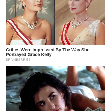
WN
PAKPAK
WN
KARAWANG
WN
BEKASI
WN
BOGOR
WN
DEPOK
WN
TAPANULI
UTARA