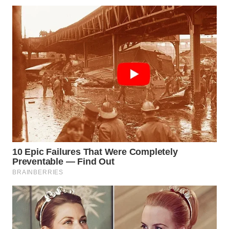
WN
SIMALUNGUN
WN
LABUHANBATU
WN
TAPANULI
TENGAH
WN DELI
SERDANG
WN
TEBING
TINGGI