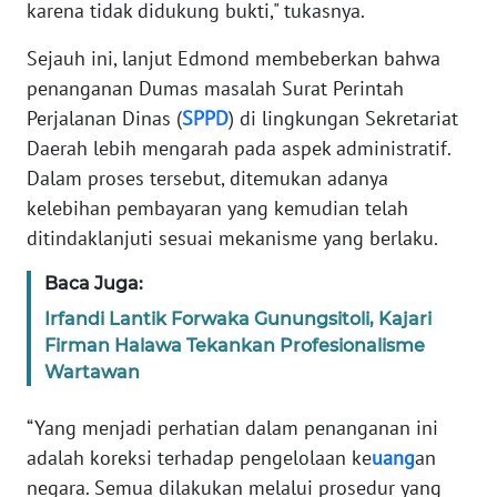
PAPUA
karena tidak didukung bukti," tukasnya.
Sejauh ini, lanjut Edmond membeberkan bahwa
WN
PAPUA
penanganan Dumas masalah Surat Perintah
BARAT
Perjalanan Dinas (
SPPD
) di lingkungan Sekretariat
Daerah lebih mengarah pada aspek administratif.
WN
Dalam proses tersebut, ditemukan adanya
RIAU
kelebihan pembayaran yang kemudian telah
ditindaklanjuti sesuai mekanisme yang berlaku.
WN
SERAMBI
Baca Juga:
Irfandi Lantik Forwaka Gunungsitoli, Kajari
WN
Firman Halawa Tekankan Profesionalisme
JAMBI
Wartawan
WN
“Yang menjadi perhatian dalam penanganan ini
SULTRA
adalah koreksi terhadap pengelolaan ke
uang
an
negara. Semua dilakukan melalui prosedur yang
WN