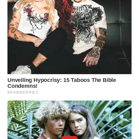
SUBANG
WN
SUKABUMI
WN
PURWAKARTA
WN
PRIANGAN
TIMUR
WN
SEMARANG
WN
SOLO