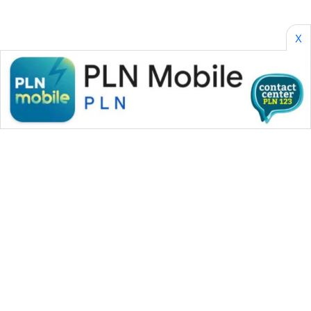
X
WAHANA MEDIA GROUP
|
|
|
WAHANA NEWS co
WAHANA TANI
WAHANA ADVOKAT