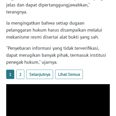
jelas dan dapat dipertanggungjawabkan,"
NTB
terangnya.
WN
Ia mengingatkan bahwa setiap dugaan
SULTENG
pelanggaran hukum harus disampaikan melalui
mekanisme resmi disertai alat bukti yang sah.
WN
SULBAR
"Penyebaran informasi yang tidak terverifikasi,
dapat merugikan banyak pihak, termasuk institusi
WN
penegak hukum," ujarnya.
BABEL
1
2
Selanjutnya
Lihat Semua
WN
SUMBAR
WN
SUMSEL
WN