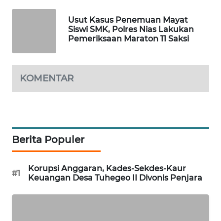
NEWS
Usut Kasus Penemuan Mayat
Siswi SMK, Polres Nias Lakukan
SITUNGIR
Pemeriksaan Maraton 11 Saksi
NEWS
SIDIKALANG
KOMENTAR
NEWS
SIBARAGAS
NEWS
Berita Populer
METRO
SIANTAR
NEWS
Korupsi Anggaran, Kades-Sekdes-Kaur
#1
Keuangan Desa Tuhegeo II Divonis Penjara
METRO
MEDAN
NEWS