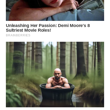
WN
SAMOSIR
WN
PADANG
LAWAS
WN
SUMEDANG
WN
CIANJUR
WN
KEPULAUAN
SERIBU
WN