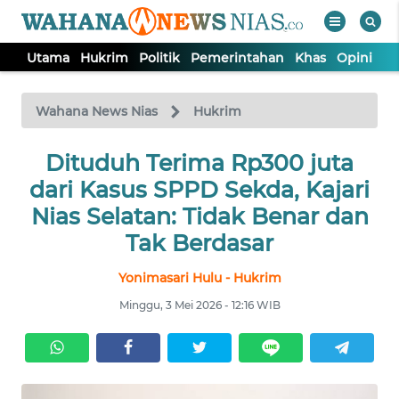
Utama
Hukrim
Politik
Pemerintahan
Khas
Opini
Nu
WAHANA
Tutup
TV
Wahana News Nias
Hukrim
Dituduh Terima Rp300 juta
UTAMA
dari Kasus SPPD Sekda, Kajari
HUKRIM
Nias Selatan: Tidak Benar dan
Tak Berdasar
POLITIK
Yonimasari Hulu - Hukrim
Minggu, 3 Mei 2026 - 12:16 WIB
PEMERINTAHAN
KHAS