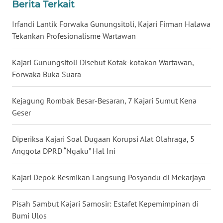
Berita Terkait
BALI
Irfandi Lantik Forwaka Gunungsitoli, Kajari Firman Halawa
WN
Tekankan Profesionalisme Wartawan
KALBAR
Kajari Gunungsitoli Disebut Kotak-kotakan Wartawan,
WN
Forwaka Buka Suara
KALTENG
Kejagung Rombak Besar-Besaran, 7 Kajari Sumut Kena
WN
Geser
KALTARA
Diperiksa Kajari Soal Dugaan Korupsi Alat Olahraga, 5
WN
Anggota DPRD “Ngaku” Hal Ini
KALSEL
Kajari Depok Resmikan Langsung Posyandu di Mekarjaya
WN
KALTIM
Pisah Sambut Kajari Samosir: Estafet Kepemimpinan di
Bumi Ulos
WN