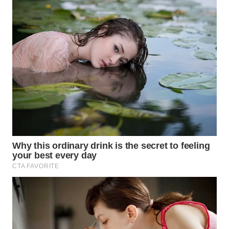
ID
WAHANANEWS
CO ID
WAHANANEWS
NET
WAHANA
SPORT
WAHANA
UMKM
WAHANA
SELEB
WAHANA