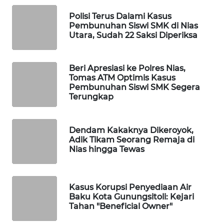
MKLI
Polisi Terus Dalami Kasus
Pembunuhan Siswi SMK di Nias
LPKKI
Utara, Sudah 22 Saksi Diperiksa
LKKI
Beri Apresiasi ke Polres Nias,
Tomas ATM Optimis Kasus
KOPEKLIN
Pembunuhan Siswi SMK Segera
Terungkap
PORTAL
KONSUMEN
Dendam Kakaknya Dikeroyok,
Adik Tikam Seorang Remaja di
FORWAMKI
Nias hingga Tewas
ALPERKLINAS
Kasus Korupsi Penyediaan Air
FORJASIDA
Baku Kota Gunungsitoli: Kejari
Tahan "Beneficial Owner"
TAMBANG