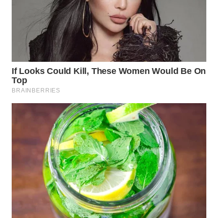
LIKUPANG
WN
LABUANBAJO
WN
BORNEO
Wahana
Media
Group
WAHANA
NEWS
WAHANA
TANI
WAHANA