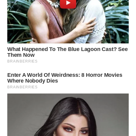
WN
BOROBUDUR
WN
MADURA
WN
SURABAYA
WN
NATUNA
WN
BINTAN
WN
MANDALIKA
WN