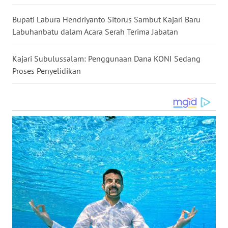
SULSEL
Bupati Labura Hendriyanto Sitorus Sambut Kajari Baru
Labuhanbatu dalam Acara Serah Terima Jabatan
WN
GORONTALO
Kajari Subulussalam: Penggunaan Dana KONI Sedang
WN
Proses Penyelidikan
SULUT
WN
MALUKU
WN
MALUT
WN
DAIRI
WN