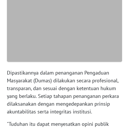
SUMUT
WN
JAKARTA
WN
JABAR
WN
BANTEN
Dipastikannya dalam penanganan Pengaduan
Masyarakat (Dumas) dilakukan secara profesional,
WN
NTT
transparan, dan sesuai dengan ketentuan hukum
yang berlaku. Setiap tahapan penanganan perkara
WN
dilaksanakan dengan mengedepankan prinsip
KEPRI
akuntabilitas serta integritas institusi.
"Tuduhan itu dapat menyesatkan opini publik
WN