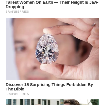
DANAU
TOBA
WN
NIAS
WN
LANGKAT
WN
TAPANULI
SELATAN
WN
TANJUNG
LESUNG
WN
KARO