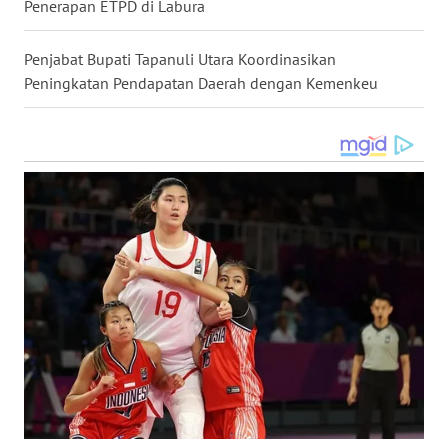
Penerapan ETPD di Labura
SULSEL
Penjabat Bupati Tapanuli Utara Koordinasikan
WN
GORONTALO
Peningkatan Pendapatan Daerah dengan Kemenkeu
WN
SULUT
WN
MALUKU
WN
MALUT
WN
DAIRI
WN