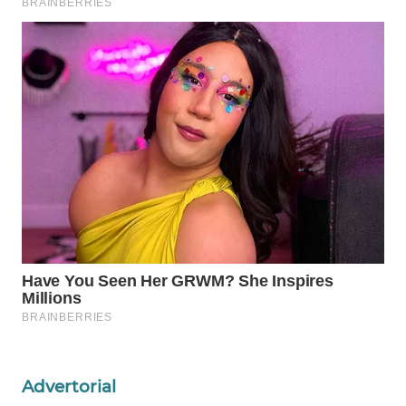
ID
WAHANANEWS
CO ID
WAHANANEWS
NET
WAHANA
SPORT
WAHANA
UMKM
WAHANA
SELEB
Advertorial
WAHANA