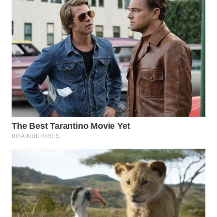
WN
SIMALUNGUN
WN
LABUHANBATU
WN
TAPANULI
TENGAH
WN DELI
SERDANG
WN
TEBING
TINGGI