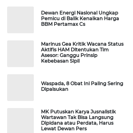
KONSUMEN
LISTRIK
Dewan Energi Nasional Ungkap
Pemicu di Balik Kenaikan Harga
MASYARAKAT
BBM Pertamax Cs
KELISTRIKAN
Marinus Gea Kritik Wacana Status
WALINKI
Aktifis HAM Ditentukan Tim
ID
Asesor: Ganggu Prinsip
Kebebasan Sipil
MAWAKA
ID
Waspada, 8 Obat Ini Paling Sering
Dipalsukan
MARTABAT
NET
PLN
MK Putuskan Karya Jusnalistik
Wartawan Tak Bisa Langsung
WATCH
Dipidana atau Perdata, Harus
Lewat Dewan Pers