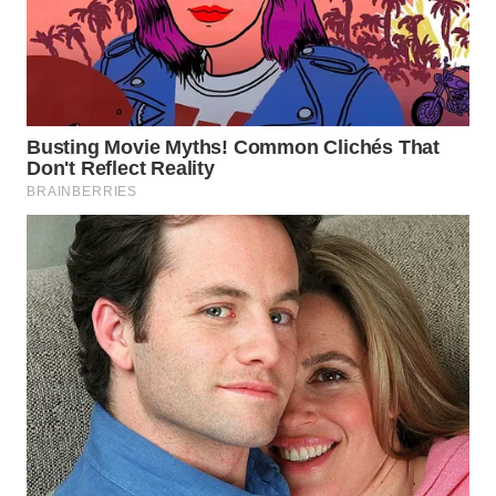
WN
SAMOSIR
WN
PADANG
LAWAS
WN
SUMEDANG
WN
CIANJUR
WN
KEPULAUAN
SERIBU
WN