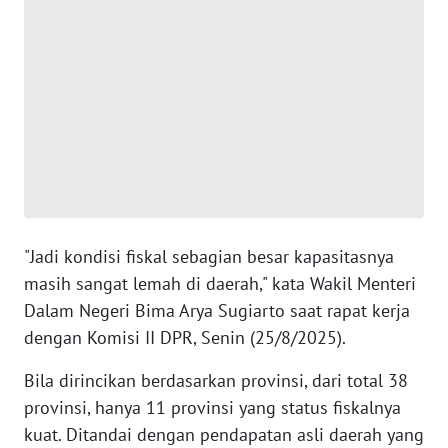
SUMUT
WN
JAKARTA
WN
JABAR
WN
BANTEN
"Jadi kondisi fiskal sebagian besar kapasitasnya
masih sangat lemah di daerah," kata Wakil Menteri
WN
NTT
Dalam Negeri Bima Arya Sugiarto saat rapat kerja
dengan Komisi II DPR, Senin (25/8/2025).
WN
KEPRI
Bila dirincikan berdasarkan provinsi, dari total 38
provinsi, hanya 11 provinsi yang status fiskalnya
WN
kuat. Ditandai dengan pendapatan asli daerah yang