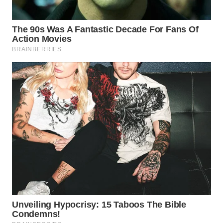
ADVOKAT
WAHANA
INFRASTRUKTUR
WAHANA
KONSUMEN
WAHANA
LISTRIK
WAHANA
TRAVEL
WAHANA
TV
WAHANANEWS