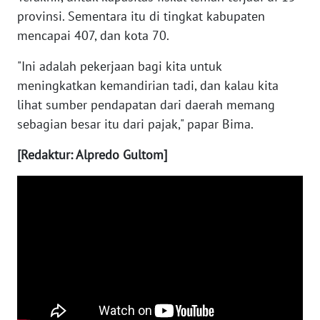
provinsi. Sementara itu di tingkat kabupaten
NTB
mencapai 407, dan kota 70.
WN
"Ini adalah pekerjaan bagi kita untuk
SULTENG
meningkatkan kemandirian tadi, dan kalau kita
lihat sumber pendapatan dari daerah memang
WN
SULBAR
sebagian besar itu dari pajak," papar Bima.
[Redaktur: Alpredo Gultom]
WN
BABEL
WN
SUMBAR
WN
SUMSEL
WN