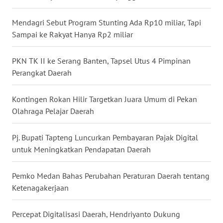
BALI
Mendagri Sebut Program Stunting Ada Rp10 miliar, Tapi
WN
Sampai ke Rakyat Hanya Rp2 miliar
KALBAR
PKN TK II ke Serang Banten, Tapsel Utus 4 Pimpinan
WN
Perangkat Daerah
KALTENG
Kontingen Rokan Hilir Targetkan Juara Umum di Pekan
WN
Olahraga Pelajar Daerah
KALTARA
Pj. Bupati Tapteng Luncurkan Pembayaran Pajak Digital
WN
untuk Meningkatkan Pendapatan Daerah
KALSEL
Pemko Medan Bahas Perubahan Peraturan Daerah tentang
WN
Ketenagakerjaan
KALTIM
Percepat Digitalisasi Daerah, Hendriyanto Dukung
WN