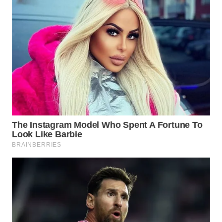
WN
BOROBUDUR
WN
MADURA
WN
SURABAYA
WN
NATUNA
WN
BINTAN
WN
MANDALIKA
WN