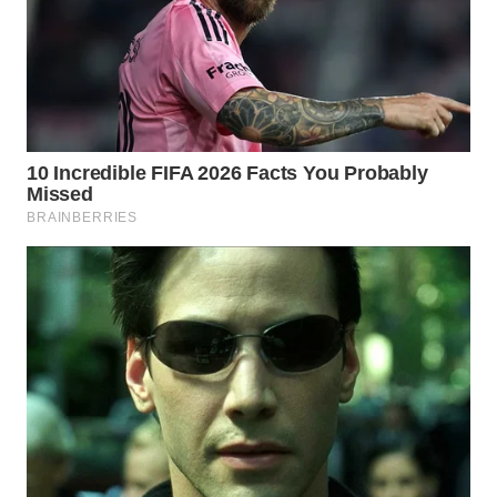
LIKUPANG
WN
LABUANBAJO
WN
BORNEO
Wahana
Media
Group
WAHANA
NEWS
WAHANA
TANI
WAHANA