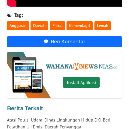
BENGKULU
Tag:
WN
Anggaran
Daerah
Fiskal
Kemendagri
Lemah
LAMPUNG
WN
Beri Komentar
JATENG
WN
NUSANTARA
Install Aplikasi
WN
JOGJA
WN
Berita Terkait
JATIM
Atasi Polusi Udara, Dinas Lingkungan Hidup DKI Beri
WN
Pelatihan Uji Emisi Daerah Penyangga