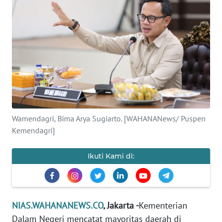
OPINI
NUSANTARA
SERBA-
SERBI
Informasi
Wamendagri, Bima Arya Sugiarto. [WAHANANews/ Puspen
INDEKS
Kemendagri]
BERITA
Ikuti Kami di:
KONTAK
KAMI
INFO
IKLAN
NIAS.WAHANANEWS.CO
, Jakarta -
Kementerian
Dalam Negeri mencatat mayoritas daerah di