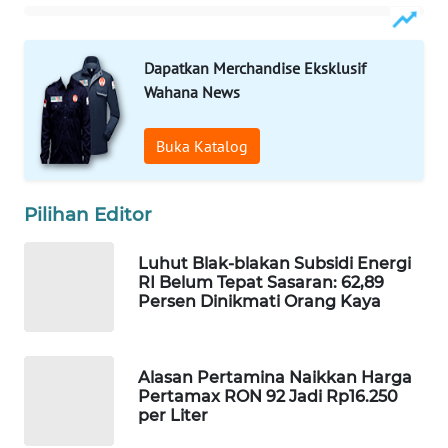
PERSONA
WAHANA
Dapatkan Merchandise Eksklusif
OTOMOTIF
Wahana News
WAHANA
Buka Katalog
HEALTH
Pilihan Editor
WAHANA
DESA
WISATA
Luhut Blak-blakan Subsidi Energi
RI Belum Tepat Sasaran: 62,89
Persen Dinikmati Orang Kaya
LAPAK
WAHANA
Alasan Pertamina Naikkan Harga
Wahana
Pertamax RON 92 Jadi Rp16.250
Network
per Liter