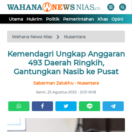
Utama
Hukrim
Politik
Pemerintahan
Khas
Opini
Nu
WAHANA
Tutup
TV
Wahana News Nias
Nusantara
Kemendagri Ungkap Anggaran
UTAMA
493 Daerah Ringkih,
HUKRIM
Gantungkan Nasib ke Pusat
Sabarman Zalukhu - Nusantara
POLITIK
Senin, 25 Agustus 2025 - 21:51 WIB
PEMERINTAHAN
KHAS