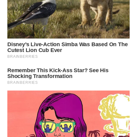
WN
PAKPAK
WN
KARAWANG
WN
BEKASI
WN
BOGOR
WN
DEPOK
WN
TAPANULI
UTARA