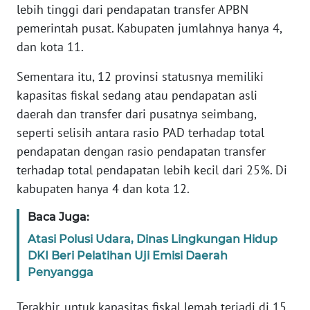
PAPUA
lebih tinggi dari pendapatan transfer APBN
pemerintah pusat. Kabupaten jumlahnya hanya 4,
WN
dan kota 11.
PAPUA
BARAT
Sementara itu, 12 provinsi statusnya memiliki
kapasitas fiskal sedang atau pendapatan asli
WN
daerah dan transfer dari pusatnya seimbang,
RIAU
seperti selisih antara rasio PAD terhadap total
pendapatan dengan rasio pendapatan transfer
WN
terhadap total pendapatan lebih kecil dari 25%. Di
SERAMBI
kabupaten hanya 4 dan kota 12.
WN
Baca Juga:
JAMBI
Atasi Polusi Udara, Dinas Lingkungan Hidup
DKI Beri Pelatihan Uji Emisi Daerah
WN
Penyangga
SULTRA
Terakhir, untuk kapasitas fiskal lemah terjadi di 15
WN