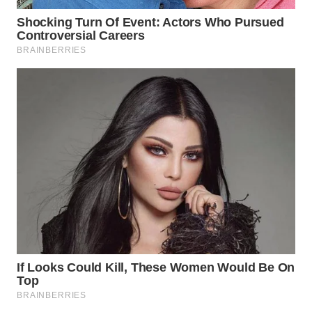
TANGERANG
WN
BINJAI
WN
CIREBON
WN
INDRAMAYU
WN
KUNINGAN
WN
MAJALENGKA
WN