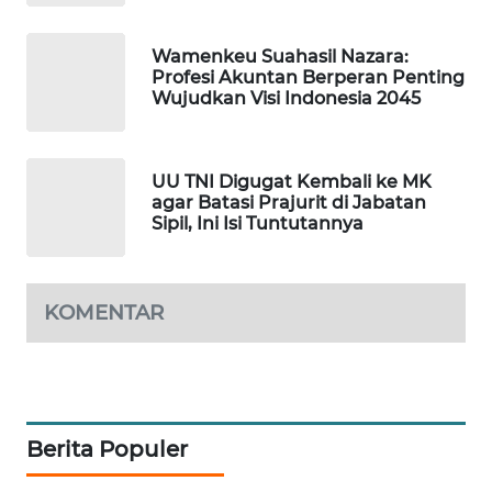
MKLI
Wamenkeu Suahasil Nazara:
LPKKI
Profesi Akuntan Berperan Penting
Wujudkan Visi Indonesia 2045
LKKI
KOPEKLIN
UU TNI Digugat Kembali ke MK
agar Batasi Prajurit di Jabatan
Sipil, Ini Isi Tuntutannya
PORTAL
KONSUMEN
KOMENTAR
FORWAMKI
ALPERKLINAS
FORJASIDA
Berita Populer
TAMBANG