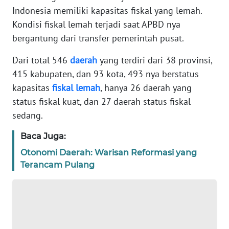
TENTANG
Indonesia memiliki kapasitas fiskal yang lemah.
KAMI
Kondisi fiskal lemah terjadi saat APBD nya
bergantung dari transfer pemerintah pusat.
PEDOMAN
MEDIA
Dari total 546
daerah
yang terdiri dari 38 provinsi,
SIBER
415 kabupaten, dan 93 kota, 493 nya berstatus
kapasitas
fiskal
lemah
, hanya 26 daerah yang
REDAKSI
status fiskal kuat, dan 27 daerah status fiskal
sedang.
KARIR
Baca Juga:
DISCLAIMER
Otonomi Daerah: Warisan Reformasi yang
Terancam Pulang
Wahana
News
Regional
WN