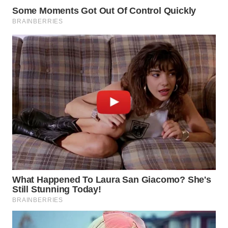
SUBANG
WN
SUKABUMI
WN
PURWAKARTA
WN
PRIANGAN
TIMUR
WN
SEMARANG
WN
SOLO