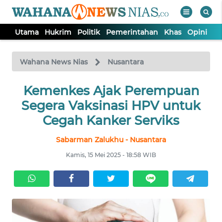
Utama
Hukrim
Politik
Pemerintahan
Khas
Opini
Nu
WAHANA
Tutup
TV
Wahana News Nias
Nusantara
Kemenkes Ajak Perempuan
UTAMA
Segera Vaksinasi HPV untuk
HUKRIM
Cegah Kanker Serviks
Sabarman Zalukhu - Nusantara
POLITIK
Kamis, 15 Mei 2025 - 18:58 WIB
PEMERINTAHAN
KHAS