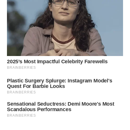
ADVOKAT
WAHANA
INFRASTRUKTUR
WAHANA
KONSUMEN
WAHANA
LISTRIK
WAHANA
TRAVEL
WAHANA
TV
WAHANANEWS