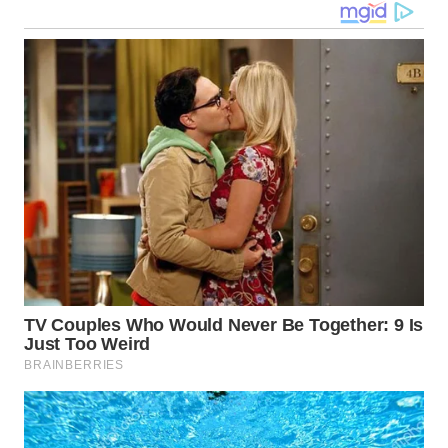
SULSEL
WN
GORONTALO
WN
SULUT
WN
MALUKU
WN
MALUT
WN
DAIRI
WN