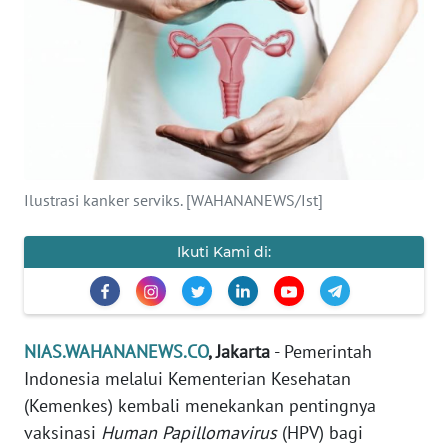
OPINI
NUSANTARA
SERBA-
SERBI
Informasi
Ilustrasi kanker serviks. [WAHANANEWS/Ist]
INDEKS
Ikuti Kami di:
BERITA
KONTAK
KAMI
NIAS.WAHANANEWS.CO
, Jakarta
- Pemerintah
Indonesia melalui Kementerian Kesehatan
INFO
(Kemenkes) kembali menekankan pentingnya
IKLAN
vaksinasi
Human Papillomavirus
(HPV) bagi