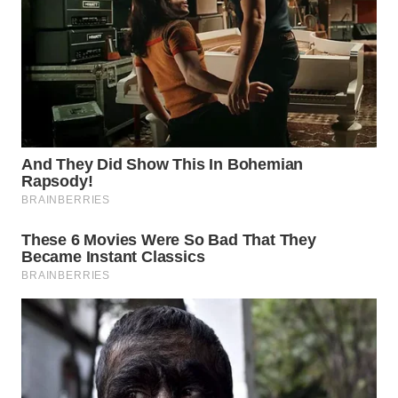
TANGERANG
WN
BINJAI
WN
CIREBON
WN
INDRAMAYU
WN
KUNINGAN
WN
MAJALENGKA
WN