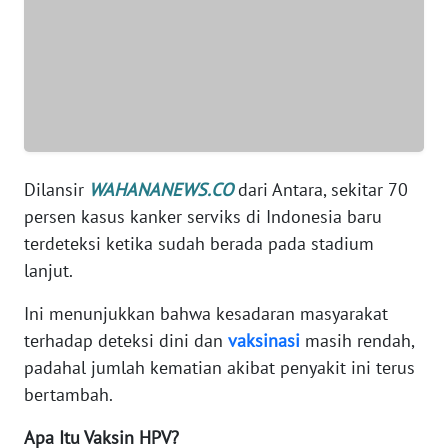
SUMUT
WN
JAKARTA
WN
JABAR
Dilansir
WAHANANEWS.CO
dari Antara, sekitar 70
WN
persen kasus kanker serviks di Indonesia baru
BANTEN
terdeteksi ketika sudah berada pada stadium
lanjut.
WN
NTT
Ini menunjukkan bahwa kesadaran masyarakat
terhadap deteksi dini dan
vaksinasi
masih rendah,
WN
padahal jumlah kematian akibat penyakit ini terus
KEPRI
bertambah.
WN
Apa Itu Vaksin HPV?