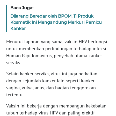
PAPUA
Baca Juga:
WN
Dilarang Beredar oleh BPOM, 11 Produk
PAPUA
Kosmetik Ini Mengandung Merkuri Pemicu
BARAT
Kanker
WN
Menurut laporan yang sama, vaksin HPV berfungsi
RIAU
untuk memberikan perlindungan terhadap infeksi
Human Papillomavirus, penyebab utama kanker
WN
serviks.
SERAMBI
Selain kanker serviks, virus ini juga berkaitan
WN
dengan sejumlah kanker lain seperti kanker
JAMBI
vagina, vulva, anus, dan bagian tenggorokan
tertentu.
WN
SULTRA
Vaksin ini bekerja dengan membangun kekebalan
tubuh terhadap virus HPV dan paling efektif
WN