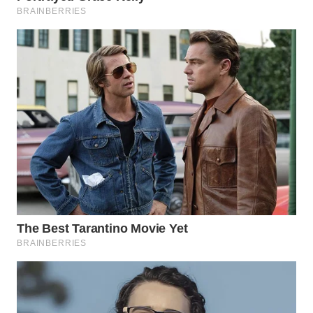
LIKUPANG
WN
LABUANBAJO
WN
BORNEO
Wahana
Media
Group
WAHANA
NEWS
WAHANA
TANI
WAHANA