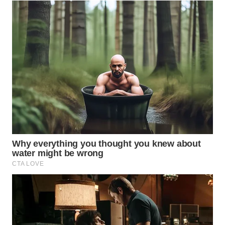
WN
SAMOSIR
WN
PADANG
LAWAS
WN
SUMEDANG
WN
CIANJUR
WN
KEPULAUAN
SERIBU
WN