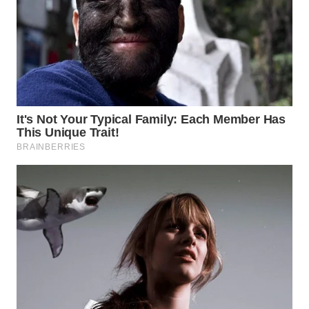
SUBANG
WN
SUKABUMI
WN
PURWAKARTA
WN
PRIANGAN
TIMUR
WN
SEMARANG
WN
SOLO