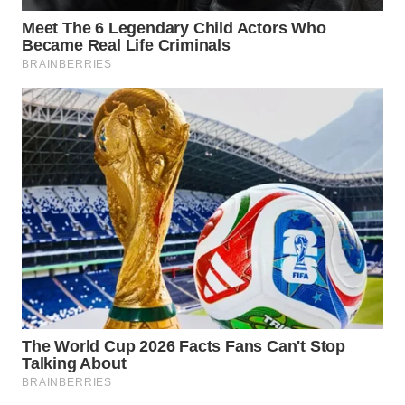
WN
PAKPAK
WN
KARAWANG
WN
BEKASI
WN
BOGOR
WN
DEPOK
WN
TAPANULI
UTARA