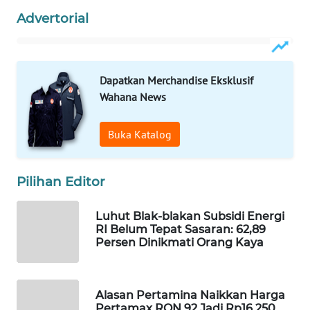
ID
Advertorial
WAHANANEWS
CO ID
Dapatkan Merchandise Eksklusif
Wahana News
WAHANANEWS
NET
Buka Katalog
WAHANA
SPORT
Pilihan Editor
WAHANA
Luhut Blak-blakan Subsidi Energi
UMKM
RI Belum Tepat Sasaran: 62,89
Persen Dinikmati Orang Kaya
WAHANA
SELEB
Alasan Pertamina Naikkan Harga
WAHANA
Pertamax RON 92 Jadi Rp16.250