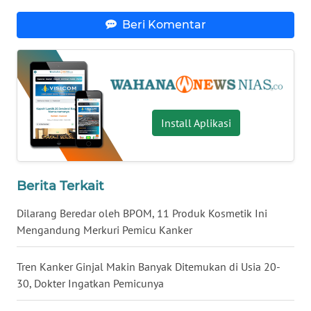
BENGKULU
Beri Komentar
WN
LAMPUNG
WN
JATENG
Install Aplikasi
WN
NUSANTARA
Berita Terkait
WN
Dilarang Beredar oleh BPOM, 11 Produk Kosmetik Ini
JOGJA
Mengandung Merkuri Pemicu Kanker
WN
Tren Kanker Ginjal Makin Banyak Ditemukan di Usia 20-
JATIM
30, Dokter Ingatkan Pemicunya
WN