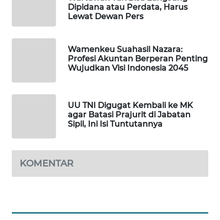
KONSUMEN
Dipidana atau Perdata, Harus
LISTRIK
Lewat Dewan Pers
MASYARAKAT
KELISTRIKAN
Wamenkeu Suahasil Nazara:
Profesi Akuntan Berperan Penting
Wujudkan Visi Indonesia 2045
WALINKI
ID
UU TNI Digugat Kembali ke MK
MAWAKA
agar Batasi Prajurit di Jabatan
ID
Sipil, Ini Isi Tuntutannya
MARTABAT
NET
KOMENTAR
PLN
WATCH