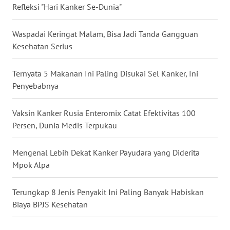
BALI
Refleksi "Hari Kanker Se-Dunia"
WN
Waspadai Keringat Malam, Bisa Jadi Tanda Gangguan
KALBAR
Kesehatan Serius
WN
Ternyata 5 Makanan Ini Paling Disukai Sel Kanker, Ini
KALTENG
Penyebabnya
WN
Vaksin Kanker Rusia Enteromix Catat Efektivitas 100
KALTARA
Persen, Dunia Medis Terpukau
WN
Mengenal Lebih Dekat Kanker Payudara yang Diderita
KALSEL
Mpok Alpa
WN
Terungkap 8 Jenis Penyakit Ini Paling Banyak Habiskan
KALTIM
Biaya BPJS Kesehatan
WN