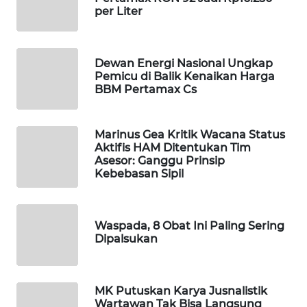
PERSONA
per Liter
WAHANA
OTOMOTIF
Dewan Energi Nasional Ungkap
Pemicu di Balik Kenaikan Harga
BBM Pertamax Cs
WAHANA
HEALTH
Marinus Gea Kritik Wacana Status
WAHANA
Aktifis HAM Ditentukan Tim
DESA
Asesor: Ganggu Prinsip
Kebebasan Sipil
WISATA
LAPAK
WAHANA
Waspada, 8 Obat Ini Paling Sering
Dipalsukan
Wahana
Network
MK Putuskan Karya Jusnalistik
Wartawan Tak Bisa Langsung