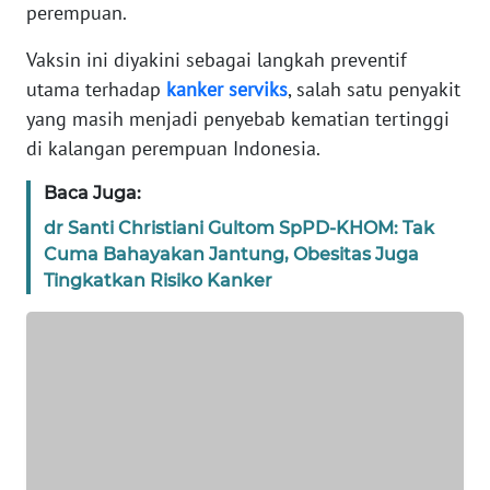
perempuan.
TENTANG
KAMI
Vaksin ini diyakini sebagai langkah preventif
utama terhadap
kanker
serviks
, salah satu penyakit
PEDOMAN
yang masih menjadi penyebab kematian tertinggi
MEDIA
di kalangan perempuan Indonesia.
SIBER
Baca Juga:
REDAKSI
dr Santi Christiani Gultom SpPD-KHOM: Tak
Cuma Bahayakan Jantung, Obesitas Juga
KARIR
Tingkatkan Risiko Kanker
DISCLAIMER
Wahana
News
Regional
WN