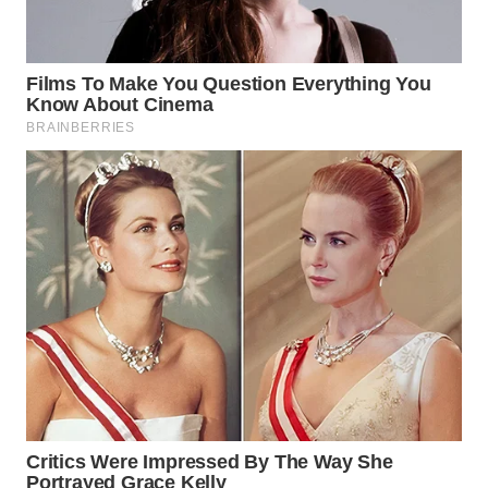
WN
BOROBUDUR
WN
MADURA
WN
SURABAYA
WN
NATUNA
WN
BINTAN
WN
MANDALIKA
WN