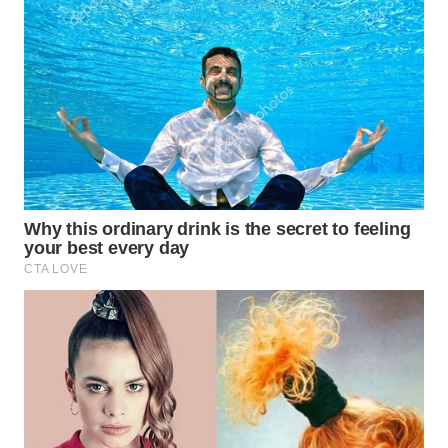
DANAU
TOBA
WN
NIAS
WN
LANGKAT
WN
TAPANULI
SELATAN
WN
TANJUNG
LESUNG
WN
KARO