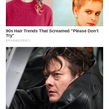
WN
SIMALUNGUN
WN
LABUHANBATU
WN
TAPANULI
TENGAH
WN DELI
SERDANG
WN
TEBING
TINGGI