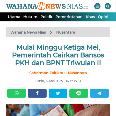
Utama
Hukrim
Politik
Pemerintahan
Khas
Opini
Nu
WAHANA
Tutup
TV
Wahana News Nias
Nusantara
Mulai Minggu Ketiga Mei,
UTAMA
Pemerintah Cairkan Bansos
HUKRIM
PKH dan BPNT Triwulan II
Sabarman Zalukhu - Nusantara
POLITIK
Senin, 12 Mei 2025 - 16:37 WIB
PEMERINTAHAN
KHAS