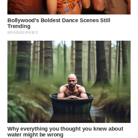
LIKUPANG
WN
LABUANBAJO
WN
BORNEO
Wahana
Media
Group
WAHANA
NEWS
WAHANA
TANI
WAHANA