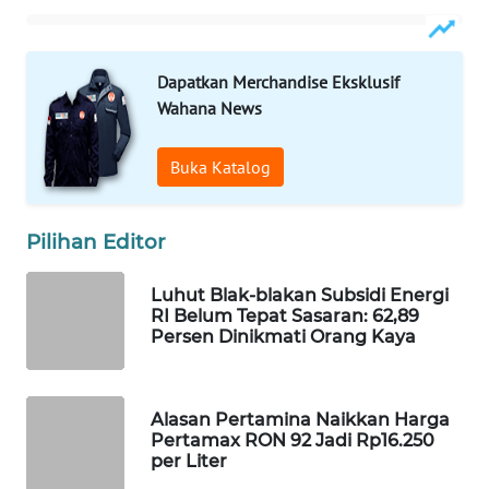
ID
WAHANANEWS
Dapatkan Merchandise Eksklusif
CO ID
Wahana News
WAHANANEWS
Buka Katalog
NET
WAHANA
Pilihan Editor
SPORT
Luhut Blak-blakan Subsidi Energi
RI Belum Tepat Sasaran: 62,89
WAHANA
Persen Dinikmati Orang Kaya
UMKM
WAHANA
Alasan Pertamina Naikkan Harga
SELEB
Pertamax RON 92 Jadi Rp16.250
per Liter
WAHANA