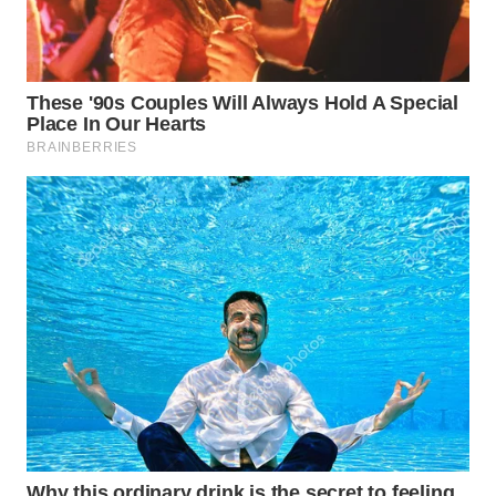
WN
PAKPAK
WN
KARAWANG
WN
BEKASI
WN
BOGOR
WN
DEPOK
WN
TAPANULI
UTARA