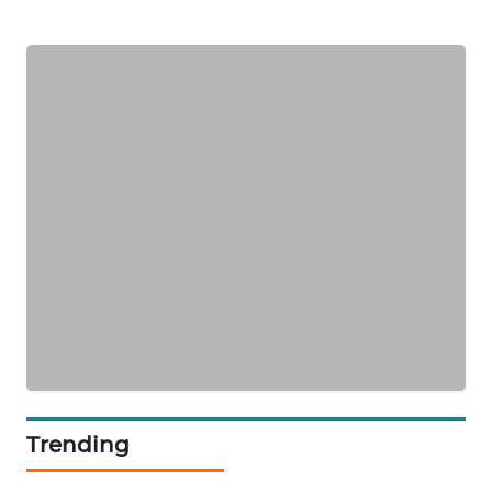
MKLI
LPKKI
LKKI
KOPEKLIN
PORTAL
KONSUMEN
FORWAMKI
ALPERKLINAS
FORJASIDA
Trending
TAMBANG