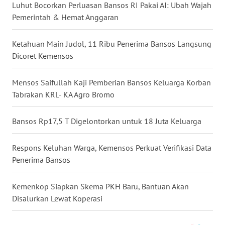
Luhut Bocorkan Perluasan Bansos RI Pakai AI: Ubah Wajah
BALI
Pemerintah & Hemat Anggaran
WN
Ketahuan Main Judol, 11 Ribu Penerima Bansos Langsung
KALBAR
Dicoret Kemensos
WN
KALTENG
Mensos Saifullah Kaji Pemberian Bansos Keluarga Korban
Tabrakan KRL- KA Agro Bromo
WN
KALTARA
Bansos Rp17,5 T Digelontorkan untuk 18 Juta Keluarga
WN
Respons Keluhan Warga, Kemensos Perkuat Verifikasi Data
KALSEL
Penerima Bansos
WN
Kemenkop Siapkan Skema PKH Baru, Bantuan Akan
KALTIM
Disalurkan Lewat Koperasi
WN