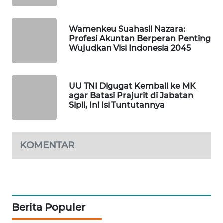
KONSUMEN
LISTRIK
Wamenkeu Suahasil Nazara:
Profesi Akuntan Berperan Penting
MASYARAKAT
Wujudkan Visi Indonesia 2045
KELISTRIKAN
WALINKI
UU TNI Digugat Kembali ke MK
ID
agar Batasi Prajurit di Jabatan
Sipil, Ini Isi Tuntutannya
MAWAKA
ID
KOMENTAR
MARTABAT
NET
PLN
WATCH
Berita Populer