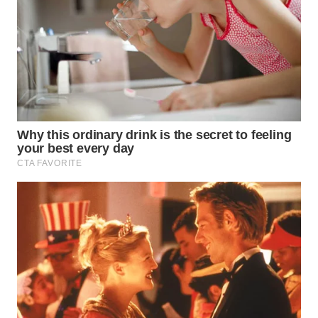
WN
SIMALUNGUN
WN
LABUHANBATU
WN
TAPANULI
TENGAH
WN DELI
SERDANG
WN
TEBING
TINGGI