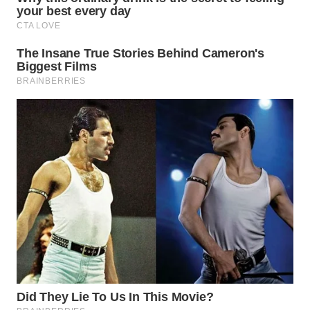
WN
SAMOSIR
WN
PADANG
LAWAS
WN
SUMEDANG
WN
CIANJUR
WN
KEPULAUAN
SERIBU
WN