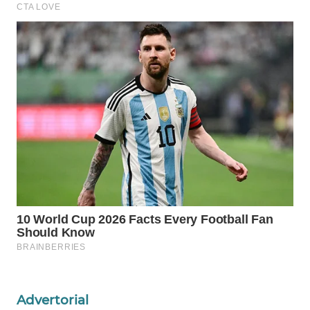
ADVOKAT
WAHANA
INFRASTRUKTUR
WAHANA
KONSUMEN
WAHANA
LISTRIK
WAHANA
TRAVEL
WAHANA
TV
Advertorial
WAHANANEWS