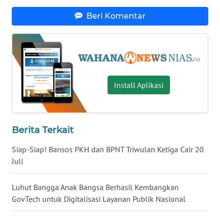
BENGKULU
Beri Komentar
WN
LAMPUNG
WN
JATENG
Install Aplikasi
WN
NUSANTARA
Berita Terkait
WN
Siap-Siap! Bansos PKH dan BPNT Triwulan Ketiga Cair 20
JOGJA
Juli
WN
Luhut Bangga Anak Bangsa Berhasil Kembangkan
JATIM
GovTech untuk Digitalisasi Layanan Publik Nasional
WN