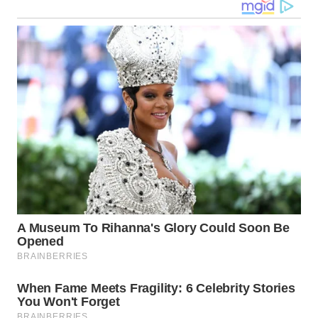
SULSEL
WN
GORONTALO
WN
SULUT
WN
MALUKU
WN
MALUT
WN
DAIRI
WN