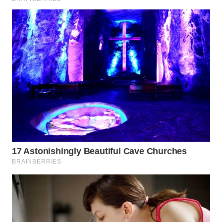
DANAU
TOBA
WN
NIAS
WN
LANGKAT
WN
TAPANULI
SELATAN
WN
TANJUNG
LESUNG
WN
KARO