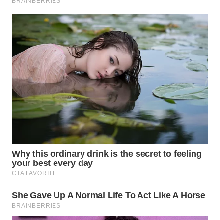
TANGERANG
WN
BINJAI
WN
CIREBON
WN
INDRAMAYU
WN
KUNINGAN
WN
MAJALENGKA
WN