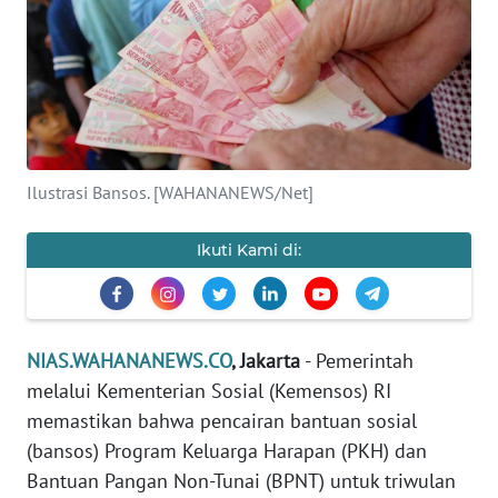
OPINI
NUSANTARA
SERBA-
SERBI
Ilustrasi Bansos. [WAHANANEWS/Net]
Informasi
Ikuti Kami di:
INDEKS
BERITA
KONTAK
NIAS.WAHANANEWS.CO
, Jakarta
- Pemerintah
KAMI
melalui Kementerian Sosial (Kemensos) RI
memastikan bahwa pencairan bantuan sosial
INFO
(bansos) Program Keluarga Harapan (PKH) dan
IKLAN
Bantuan Pangan Non-Tunai (BPNT) untuk triwulan