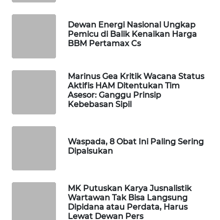
PERSONA
Dewan Energi Nasional Ungkap
WAHANA
Pemicu di Balik Kenaikan Harga
OTOMOTIF
BBM Pertamax Cs
WAHANA
Marinus Gea Kritik Wacana Status
HEALTH
Aktifis HAM Ditentukan Tim
Asesor: Ganggu Prinsip
Kebebasan Sipil
WAHANA
DESA
WISATA
Waspada, 8 Obat Ini Paling Sering
Dipalsukan
LAPAK
WAHANA
Wahana
MK Putuskan Karya Jusnalistik
Network
Wartawan Tak Bisa Langsung
Dipidana atau Perdata, Harus
Lewat Dewan Pers