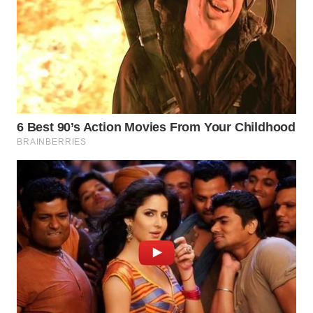
WN
BOROBUDUR
WN
MADURA
WN
SURABAYA
WN
NATUNA
WN
BINTAN
WN
MANDALIKA
WN