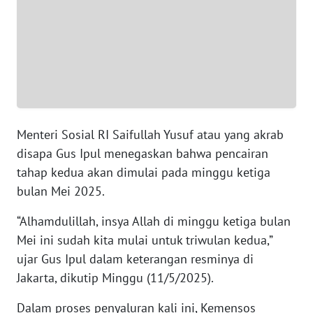
SUMUT
WN
JAKARTA
WN
JABAR
Menteri Sosial RI Saifullah Yusuf atau yang akrab
WN
disapa Gus Ipul menegaskan bahwa pencairan
BANTEN
tahap kedua akan dimulai pada minggu ketiga
bulan Mei 2025.
WN
NTT
“Alhamdulillah, insya Allah di minggu ketiga bulan
Mei ini sudah kita mulai untuk triwulan kedua,”
WN
ujar Gus Ipul dalam keterangan resminya di
KEPRI
Jakarta, dikutip Minggu (11/5/2025).
WN
Dalam proses penyaluran kali ini, Kemensos