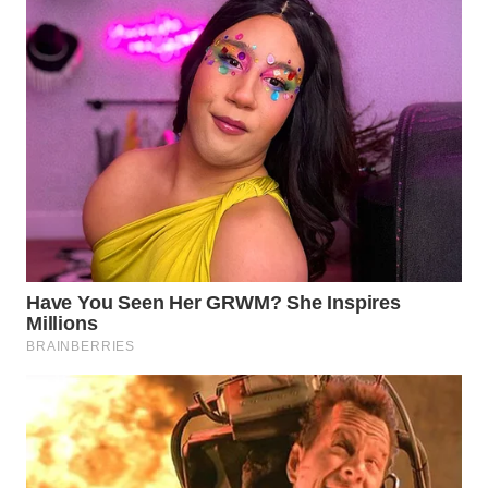
SUBANG
WN
SUKABUMI
WN
PURWAKARTA
WN
PRIANGAN
TIMUR
WN
SEMARANG
WN
SOLO