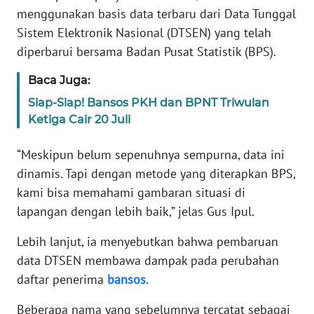
PAPUA
menggunakan basis data terbaru dari Data Tunggal
Sistem Elektronik Nasional (DTSEN) yang telah
WN
diperbarui bersama Badan Pusat Statistik (BPS).
PAPUA
BARAT
Baca Juga:
Siap-Siap! Bansos PKH dan BPNT Triwulan
WN
Ketiga Cair 20 Juli
RIAU
“Meskipun belum sepenuhnya sempurna, data ini
WN
dinamis. Tapi dengan metode yang diterapkan BPS,
SERAMBI
kami bisa memahami gambaran situasi di
WN
lapangan dengan lebih baik,” jelas Gus Ipul.
JAMBI
Lebih lanjut, ia menyebutkan bahwa pembaruan
data DTSEN membawa dampak pada perubahan
WN
SULTRA
daftar penerima
bansos
.
Beberapa nama yang sebelumnya tercatat sebagai
WN