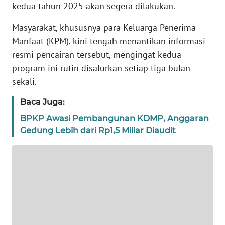
kedua tahun 2025 akan segera dilakukan.
TENTANG
KAMI
Masyarakat, khususnya para Keluarga Penerima
Manfaat (KPM), kini tengah menantikan informasi
PEDOMAN
resmi pencairan tersebut, mengingat kedua
MEDIA
SIBER
program ini rutin disalurkan setiap tiga bulan
sekali.
REDAKSI
Baca Juga:
BPKP Awasi Pembangunan KDMP, Anggaran
KARIR
Gedung Lebih dari Rp1,5 Miliar Diaudit
DISCLAIMER
Wahana
News
Regional
WN