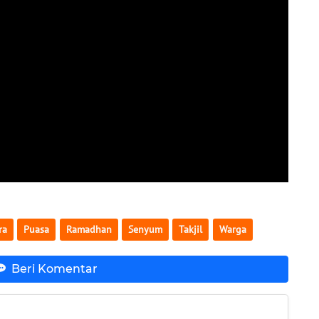
ra
Puasa
Ramadhan
Senyum
Takjil
Warga
Beri Komentar