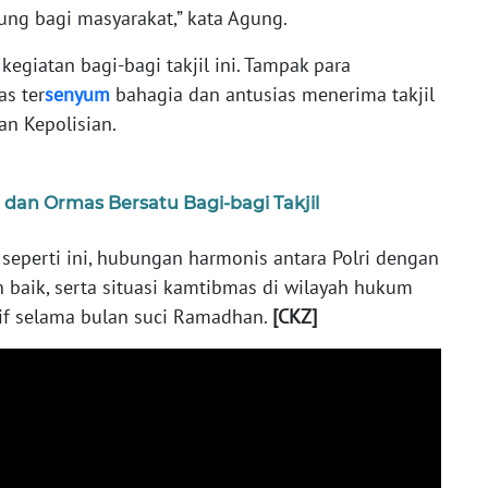
ng bagi masyarakat,” kata Agung.
egiatan bagi-bagi takjil ini. Tampak para
s ter
senyum
bahagia dan antusias menerima takjil
an Kepolisian.
dan Ormas Bersatu Bagi-bagi Takjil
 seperti ini, hubungan harmonis antara Polri dengan
 baik, serta situasi kamtibmas di wilayah hukum
if selama bulan suci Ramadhan.
[CKZ]