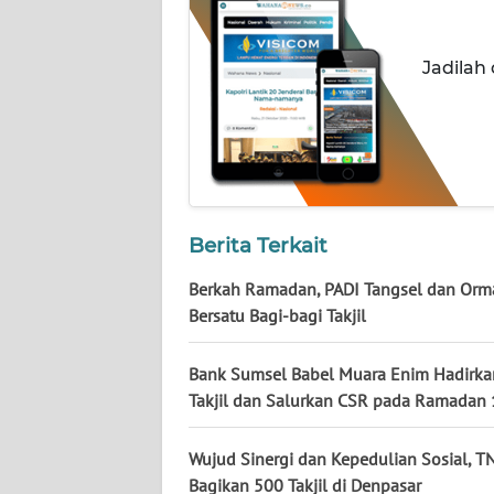
WN
KALBAR
Jadilah
WN
KALTENG
WN
KALTARA
Berita Terkait
WN
Berkah Ramadan, PADI Tangsel dan Orm
KALSEL
Bersatu Bagi-bagi Takjil
WN
Bank Sumsel Babel Muara Enim Hadirk
KALTIM
Takjil dan Salurkan CSR pada Ramadan
WN
Wujud Sinergi dan Kepedulian Sosial, TN
SULSEL
Bagikan 500 Takjil di Denpasar