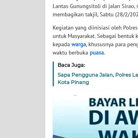
KAMI
Lantas Gunungsitoli di jalan Sirao
membagikan takjil, Sabtu (28/2/202
PEDOMAN
MEDIA
Kegiatan yang diinisiasi oleh Polre
SIBER
untuk Masyarakat. Sebagai bentuk k
kepada
warga
, khususnya para pen
REDAKSI
waktu berbuka
puasa
.
KARIR
Baca Juga:
Sapa Pengguna Jalan, Polres La
DISCLAIMER
Kota Pinang
Wahana
News
Regional
WN
SUMUT