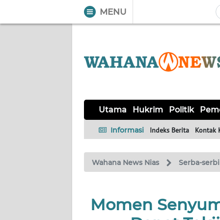
MENU
WAHANA
Tutup
TV
UTAMA
HUKRIM
Utama
Hukrim
Politik
Peme
POLITIK
Informasi
Indeks Berita
Kontak 
PEMERINTAHAN
Wahana News Nias
Serba-serbi
KHAS
Momen Senyum 
OPINI