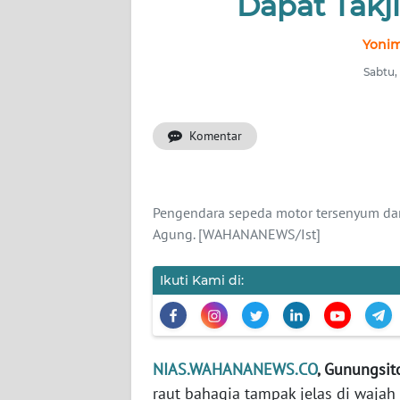
Dapat Takji
NUSANTARA
Yonim
Sabtu,
SERBA-
SERBI
Komentar
Informasi
INDEKS
BERITA
Pengendara sepeda motor tersenyum dan 
Agung. [WAHANANEWS/Ist]
KONTAK
KAMI
Ikuti Kami di:
INFO
IKLAN
NIAS.WAHANANEWS.CO
, Gunungsito
TENTANG
raut bahagia tampak jelas di waja