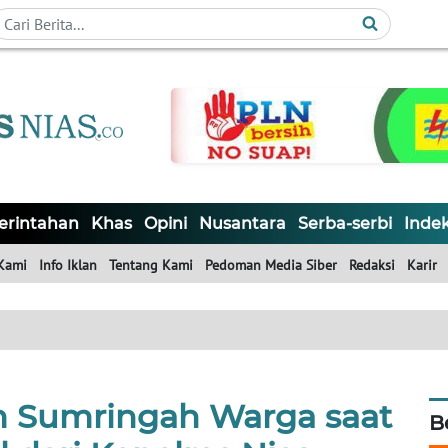
rintahan
Khas
Opini
Nusantara
Serba-serbi
Inde
Kami
Info Iklan
Tentang Kami
Pedoman Media Siber
Redaksi
Karir
Sumringah Warga saat
B