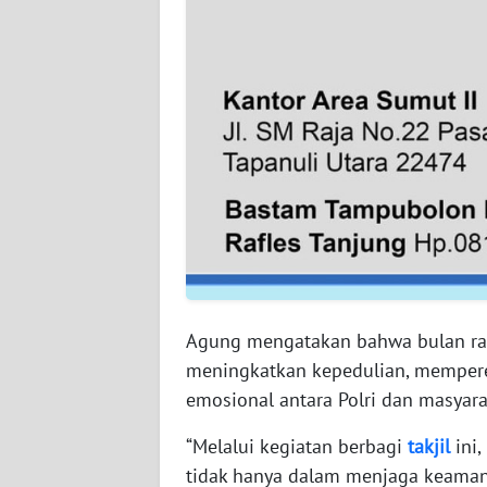
WN
PAPUA
BARAT
WN
RIAU
WN
SERAMBI
WN
JAMBI
Agung mengatakan bahwa bulan ra
meningkatkan kepedulian, mempere
WN
SULTRA
emosional antara Polri dan masyara
“Melalui kegiatan berbagi
takjil
ini,
WN
tidak hanya dalam menjaga keamanan
NTB