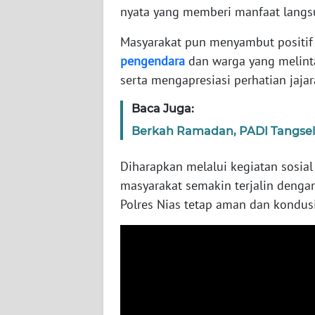
nyata yang memberi manfaat langsu
WN
Masyarakat pun menyambut positif k
SULTENG
pengendara
dan warga yang melinta
serta mengapresiasi perhatian jajar
WN
SULBAR
Baca Juga:
Berkah Ramadan, PADI Tangsel 
WN
BABEL
Diharapkan melalui kegiatan sosial
masyarakat semakin terjalin dengan
WN
SUMBAR
Polres Nias tetap aman dan kondus
WN
SUMSEL
WN
BENGKULU