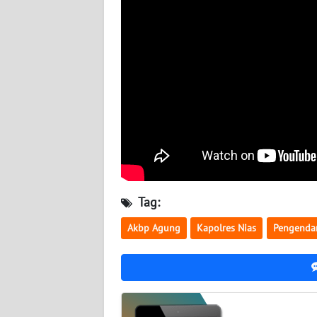
WN
LAMPUNG
WN
JATENG
WN
NUSANTARA
WN
JOGJA
Tag:
Akbp Agung
Kapolres Nias
Pengenda
WN
JATIM
WN
BALI