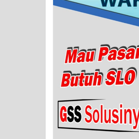
WN
JAKARTA
WN
JABAR
WN
BANTEN
WN
NTT
WN
KEPRI
WN
PAPUA