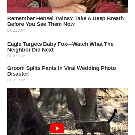
TANGERANG
WN
BINJAI
WN
CIREBON
WN
INDRAMAYU
WN
KUNINGAN
WN
MAJALENGKA
WN