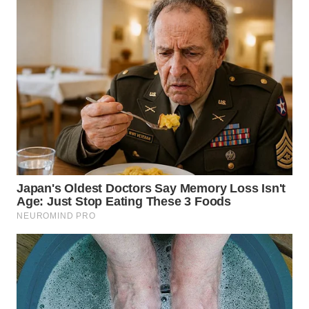
WN
PAKPAK
WN
KARAWANG
WN
BEKASI
WN
BOGOR
WN
DEPOK
WN
TAPANULI
UTARA