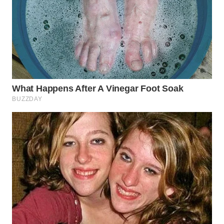
WN
SAMOSIR
WN
PADANG
LAWAS
WN
SUMEDANG
WN
CIANJUR
WN
KEPULAUAN
SERIBU
WN