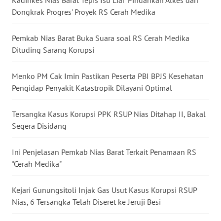
Kadinkes Nias Barat Tepis Isu Liar 'Pindahkan Alkes dan
SULSEL
Dongkrak Progres' Proyek RS Cerah Medika
WN
Pemkab Nias Barat Buka Suara soal RS Cerah Medika
GORONTALO
Dituding Sarang Korupsi
WN
Menko PM Cak Imin Pastikan Peserta PBI BPJS Kesehatan
SULUT
Pengidap Penyakit Katastropik Dilayani Optimal
WN
Tersangka Kasus Korupsi PPK RSUP Nias Ditahap II, Bakal
MALUKU
Segera Disidang
WN
MALUT
Ini Penjelasan Pemkab Nias Barat Terkait Penamaan RS
"Cerah Medika"
WN
DAIRI
Kejari Gunungsitoli Injak Gas Usut Kasus Korupsi RSUP
Nias, 6 Tersangka Telah Diseret ke Jeruji Besi
WN