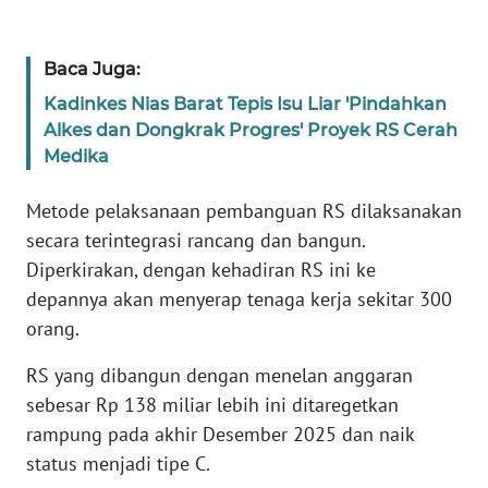
NTB
Baca Juga:
WN
SULTENG
Kadinkes Nias Barat Tepis Isu Liar 'Pindahkan
Alkes dan Dongkrak Progres' Proyek RS Cerah
Medika
WN
SULBAR
Metode pelaksanaan pembanguan RS dilaksanakan
secara terintegrasi rancang dan bangun.
WN
BABEL
Diperkirakan, dengan kehadiran RS ini ke
depannya akan menyerap tenaga kerja sekitar 300
WN
orang.
SUMBAR
RS yang dibangun dengan menelan anggaran
sebesar Rp 138 miliar lebih ini ditaregetkan
WN
SUMSEL
rampung pada akhir Desember 2025 dan naik
status menjadi tipe C.
WN