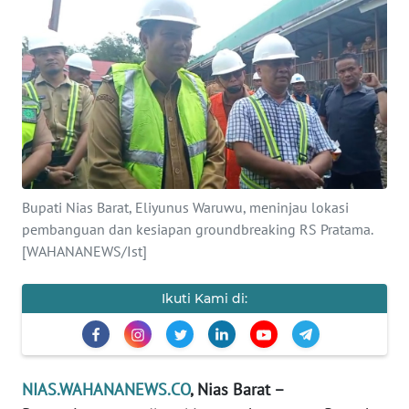
OPINI
NUSANTARA
SERBA-
SERBI
Informasi
Bupati Nias Barat, Eliyunus Waruwu, meninjau lokasi
INDEKS
pembanguan dan kesiapan groundbreaking RS Pratama.
BERITA
[WAHANANEWS/Ist]
KONTAK
Ikuti Kami di:
KAMI
INFO
IKLAN
NIAS.WAHANANEWS.CO
, Nias Barat –