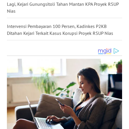
DANAU
Lagi, Kejari Gunungsitoli Tahan Mantan KPA Proyek RSUP
TOBA
Nias
WN
Intervensi Pembayaran 100 Persen, Kadinkes P2KB
NIAS
Ditahan Kejari Terkait Kasus Korupsi Proyek RSUP Nias
WN
LANGKAT
WN
TAPANULI
SELATAN
WN
TANJUNG
LESUNG
WN
KARO