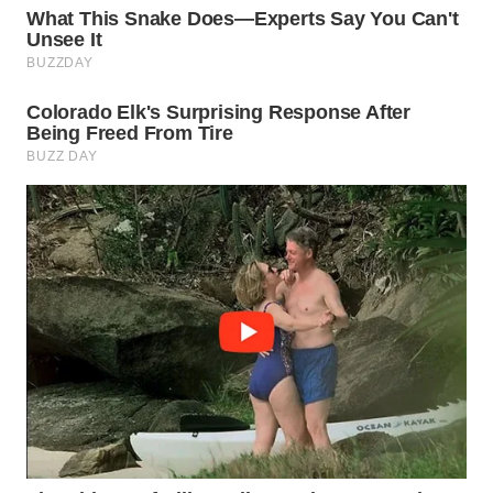
LIKUPANG
WN
LABUANBAJO
WN
BORNEO
Wahana
Media
Group
WAHANA
NEWS
WAHANA
TANI
WAHANA