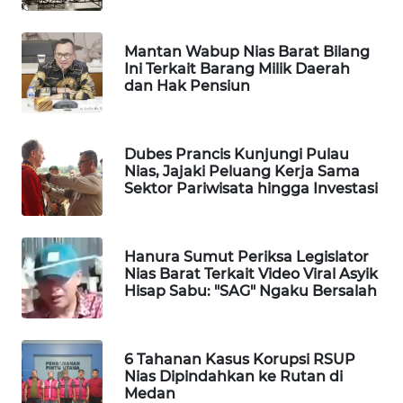
PERSONA
Mantan Wabup Nias Barat Bilang
WAHANA
Ini Terkait Barang Milik Daerah
OTOMOTIF
dan Hak Pensiun
WAHANA
HEALTH
Dubes Prancis Kunjungi Pulau
Nias, Jajaki Peluang Kerja Sama
Sektor Pariwisata hingga Investasi
WAHANA
DESA
WISATA
Hanura Sumut Periksa Legislator
Nias Barat Terkait Video Viral Asyik
LAPAK
Hisap Sabu: "SAG" Ngaku Bersalah
WAHANA
Wahana
Network
6 Tahanan Kasus Korupsi RSUP
Nias Dipindahkan ke Rutan di
Medan