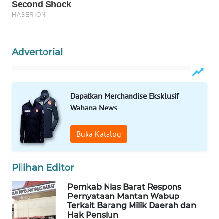
ID
WAHANANEWS
CO ID
Advertorial
WAHANANEWS
NET
Dapatkan Merchandise Eksklusif
WAHANA
Wahana News
SPORT
Buka Katalog
WAHANA
UMKM
Pilihan Editor
WAHANA
Pemkab Nias Barat Respons
SELEB
Pernyataan Mantan Wabup
Terkait Barang Milik Daerah dan
Hak Pensiun
WAHANA