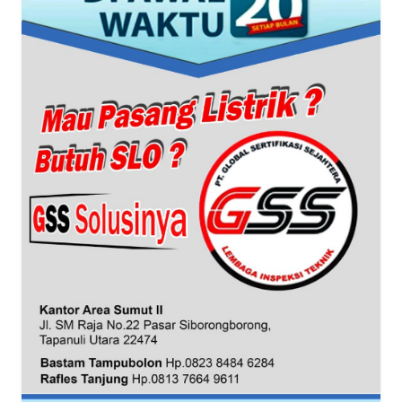
SUMUT
WN
JAKARTA
WN
JABAR
WN
BANTEN
WN
NTT
WN
KEPRI
WN