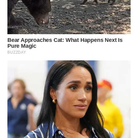
SUBANG
WN
SUKABUMI
WN
PURWAKARTA
WN
PRIANGAN
TIMUR
WN
SEMARANG
WN
SOLO