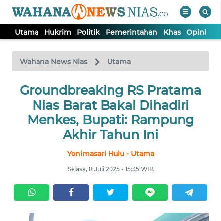
Utama
Hukrim
Politik
Pemerintahan
Khas
Opini
Nu
WAHANA
Tutup
TV
Wahana News Nias
Utama
Groundbreaking RS Pratama
UTAMA
Nias Barat Bakal Dihadiri
HUKRIM
Menkes, Bupati: Rampung
Akhir Tahun Ini
POLITIK
Yonimasari Hulu - Utama
Selasa, 8 Juli 2025 - 15:35 WIB
PEMERINTAHAN
KHAS