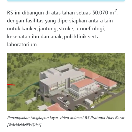
PAPUA
2
RS ini dibangun di atas lahan seluas 30.070 m
,
WN
dengan fasilitas yang dipersiapkan antara lain
PAPUA
untuk kanker, jantung, stroke, uronefrologi,
BARAT
kesehatan ibu dan anak, poli klinik serta
laboratorium.
WN
RIAU
WN
SERAMBI
WN
JAMBI
WN
SULTRA
Penampakan tangkapan layar video animasi RS Pratama Nias Barat.
[WAHANANEWS/Ist]
WN