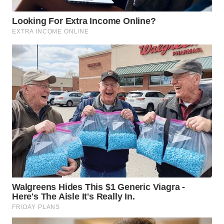
WN
SIMALUNGUN
WN
LABUHANBATU
WN
TAPANULI
TENGAH
WN DELI
SERDANG
WN
TEBING
TINGGI