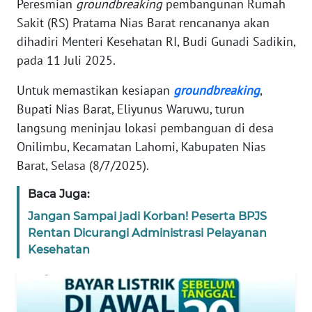
Peresmian
groundbreaking
pembangunan Rumah
TENTANG
Sakit (RS) Pratama Nias Barat rencananya akan
KAMI
dihadiri Menteri Kesehatan RI, Budi Gunadi Sadikin,
pada 11 Juli 2025.
PEDOMAN
MEDIA
Untuk memastikan kesiapan
groundbreaking
,
SIBER
Bupati Nias Barat, Eliyunus Waruwu, turun
langsung meninjau lokasi pembanguan di desa
REDAKSI
Onilimbu, Kecamatan Lahomi, Kabupaten Nias
Barat, Selasa (8/7/2025).
KARIR
Baca Juga:
DISCLAIMER
Jangan Sampai jadi Korban! Peserta BPJS
Rentan Dicurangi Administrasi Pelayanan
Wahana
Kesehatan
News
Regional
WN