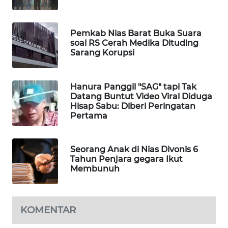
KONSUMEN
LISTRIK
Pemkab Nias Barat Buka Suara
MASYARAKAT
soal RS Cerah Medika Dituding
KELISTRIKAN
Sarang Korupsi
WALINKI
Hanura Panggil "SAG" tapi Tak
ID
Datang Buntut Video Viral Diduga
Hisap Sabu: Diberi Peringatan
MAWAKA
Pertama
ID
Seorang Anak di Nias Divonis 6
MARTABAT
Tahun Penjara gegara Ikut
NET
Membunuh
PLN
WATCH
KOMENTAR