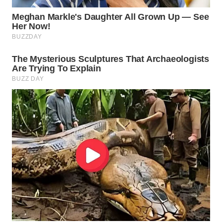
WN
BOROBUDUR
WN
MADURA
WN
SURABAYA
WN
NATUNA
WN
BINTAN
WN
MANDALIKA
WN