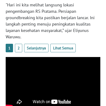
BENGKULU
"Hari ini kita melihat langsung lokasi
pengembangan RS Pratama. Persiapan
WN
groundbreaking kita pastikan berjalan lancar. Ini
LAMPUNG
langkah penting menuju peningkatan kualitas
layanan kesehatan masyarakat,” ujar Eliyunus
WN
Waruwu.
JATENG
1
2
Selanjutnya
Lihat Semua
WN
NUSANTARA
WN
JOGJA
WN
JATIM
WN