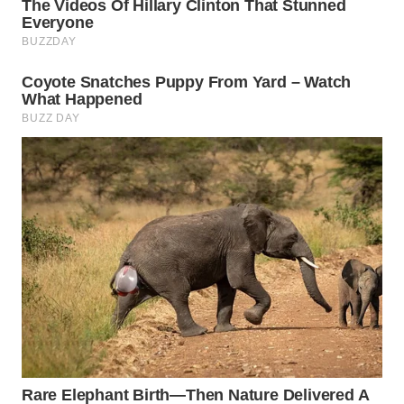
ADVOKAT
WAHANA
INFRASTRUKTUR
WAHANA
KONSUMEN
WAHANA
LISTRIK
WAHANA
TRAVEL
WAHANA
TV
WAHANANEWS