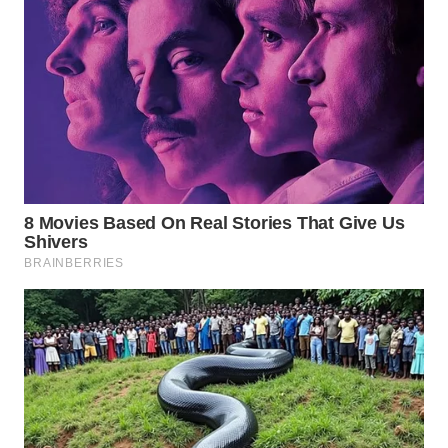
ADVOKAT
WAHANA
INFRASTRUKTUR
WAHANA
KONSUMEN
WAHANA
LISTRIK
WAHANA
TRAVEL
WAHANA
TV
WAHANANEWS