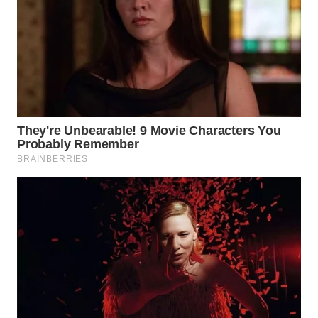
SUBANG
WN
SUKABUMI
WN
PURWAKARTA
WN
PRIANGAN
TIMUR
WN
SEMARANG
WN
SOLO