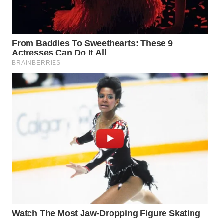
WN
BOROBUDUR
WN
MADURA
WN
SURABAYA
WN
NATUNA
WN
BINTAN
WN
MANDALIKA
WN