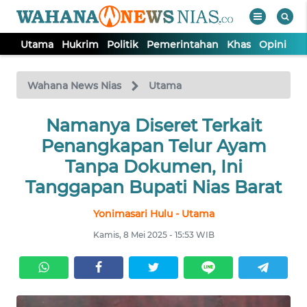
Utama
Hukrim
Politik
Pemerintahan
Khas
Opini
Nu
WAHANA
Tutup
TV
Wahana News Nias
Utama
Namanya Diseret Terkait
UTAMA
Penangkapan Telur Ayam
HUKRIM
Tanpa Dokumen, Ini
Tanggapan Bupati Nias Barat
POLITIK
Yonimasari Hulu - Utama
Kamis, 8 Mei 2025 - 15:53 WIB
PEMERINTAHAN
KHAS