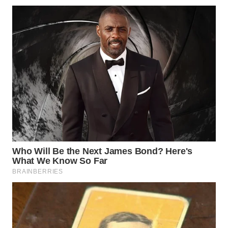
WN
SAMOSIR
WN
PADANG
LAWAS
WN
SUMEDANG
WN
CIANJUR
WN
KEPULAUAN
SERIBU
WN