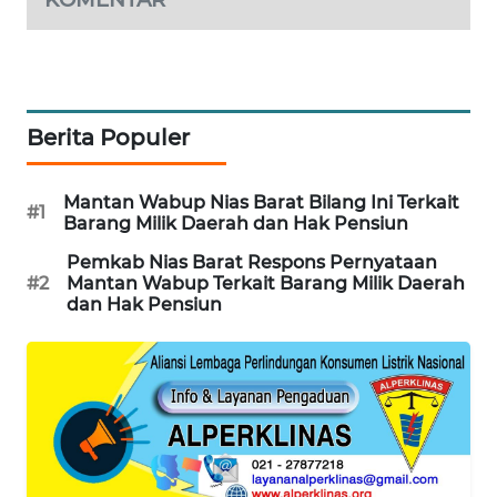
NEWS
SITUNGIR
NEWS
Berita Populer
SIDIKALANG
NEWS
Mantan Wabup Nias Barat Bilang Ini Terkait
#1
Barang Milik Daerah dan Hak Pensiun
SIBARAGAS
Pemkab Nias Barat Respons Pernyataan
NEWS
#2
Mantan Wabup Terkait Barang Milik Daerah
dan Hak Pensiun
METRO
SIANTAR
NEWS
METRO
MEDAN
NEWS