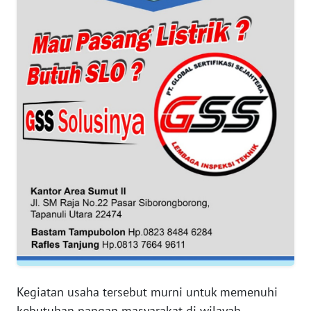
SUMUT
WN
JAKARTA
WN
JABAR
WN
BANTEN
WN
NTT
WN
KEPRI
Kegiatan usaha tersebut murni untuk memenuhi
WN
kebutuhan pangan masyarakat di wilayah