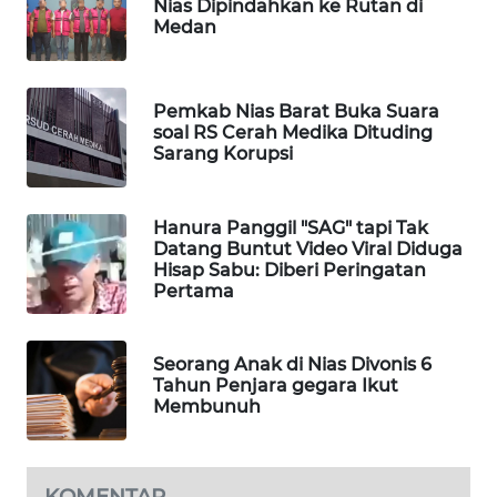
MKLI
Nias Dipindahkan ke Rutan di
Medan
LPKKI
Pemkab Nias Barat Buka Suara
LKKI
soal RS Cerah Medika Dituding
Sarang Korupsi
KOPEKLIN
Hanura Panggil "SAG" tapi Tak
PORTAL
Datang Buntut Video Viral Diduga
KONSUMEN
Hisap Sabu: Diberi Peringatan
Pertama
FORWAMKI
Seorang Anak di Nias Divonis 6
ALPERKLINAS
Tahun Penjara gegara Ikut
Membunuh
FORJASIDA
KOMENTAR
TAMBANG