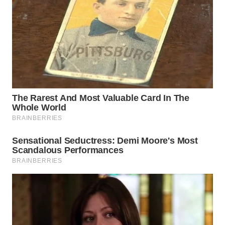
TANGERANG
WN
BINJAI
WN
CIREBON
WN
INDRAMAYU
WN
KUNINGAN
WN
MAJALENGKA
WN