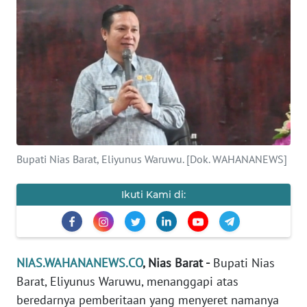
OPINI
NUSANTARA
SERBA-
SERBI
Informasi
Bupati Nias Barat, Eliyunus Waruwu. [Dok. WAHANANEWS]
INDEKS
BERITA
Ikuti Kami di:
KONTAK
KAMI
NIAS.WAHANANEWS.CO
, Nias Barat -
Bupati Nias
INFO
Barat, Eliyunus Waruwu, menanggapi atas
IKLAN
beredarnya pemberitaan yang menyeret namanya