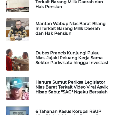
KONSUMEN
Terkait Barang Milik Daerah dan
LISTRIK
Hak Pensiun
MASYARAKAT
Mantan Wabup Nias Barat Bilang
KELISTRIKAN
Ini Terkait Barang Milik Daerah
dan Hak Pensiun
WALINKI
ID
Dubes Prancis Kunjungi Pulau
Nias, Jajaki Peluang Kerja Sama
MAWAKA
Sektor Pariwisata hingga Investasi
ID
MARTABAT
Hanura Sumut Periksa Legislator
NET
Nias Barat Terkait Video Viral Asyik
Hisap Sabu: "SAG" Ngaku Bersalah
PLN
WATCH
6 Tahanan Kasus Korupsi RSUP