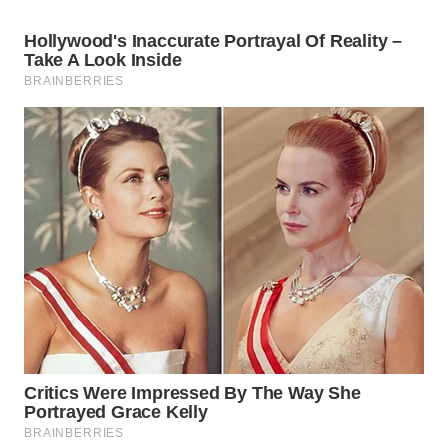
WN
PAKPAK
WN
KARAWANG
WN
BEKASI
WN
BOGOR
WN
DEPOK
WN
TAPANULI
UTARA