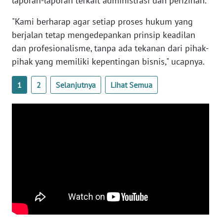
laporan-laporan terkait administrasi dan perizinan.
BENGKULU
"Kami berharap agar setiap proses hukum yang
berjalan tetap mengedepankan prinsip keadilan
WN
LAMPUNG
dan profesionalisme, tanpa ada tekanan dari pihak-
pihak yang memiliki kepentingan bisnis," ucapnya.
WN
JATENG
1
2
Selanjutnya
Lihat Semua
WN
NUSANTARA
WN
JOGJA
WN
JATIM
WN