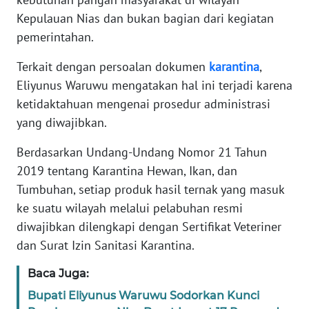
PAPUA
Kepulauan Nias dan bukan bagian dari kegiatan
pemerintahan.
WN
PAPUA
Terkait dengan persoalan dokumen
karantina
,
BARAT
Eliyunus Waruwu mengatakan hal ini terjadi karena
ketidaktahuan mengenai prosedur administrasi
WN
RIAU
yang diwajibkan.
Berdasarkan Undang-Undang Nomor 21 Tahun
WN
2019 tentang Karantina Hewan, Ikan, dan
SERAMBI
Tumbuhan, setiap produk hasil ternak yang masuk
ke suatu wilayah melalui pelabuhan resmi
WN
JAMBI
diwajibkan dilengkapi dengan Sertifikat Veteriner
dan Surat Izin Sanitasi Karantina.
WN
SULTRA
Baca Juga:
Bupati Eliyunus Waruwu Sodorkan Kunci
WN