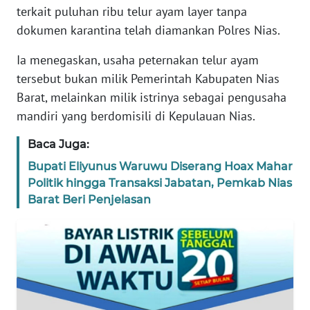
terkait puluhan ribu telur ayam layer tanpa
TENTANG
KAMI
dokumen karantina telah diamankan Polres Nias.
Ia menegaskan, usaha peternakan telur ayam
PEDOMAN
tersebut bukan milik Pemerintah Kabupaten Nias
MEDIA
SIBER
Barat, melainkan milik istrinya sebagai pengusaha
mandiri yang berdomisili di Kepulauan Nias.
REDAKSI
Baca Juga:
KARIR
Bupati Eliyunus Waruwu Diserang Hoax Mahar
Politik hingga Transaksi Jabatan, Pemkab Nias
Barat Beri Penjelasan
DISCLAIMER
Wahana
News
Regional
WN