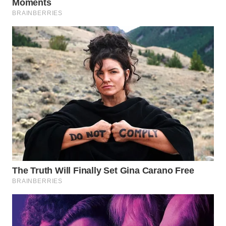
LIKUPANG
WN
LABUANBAJO
WN
BORNEO
Wahana
Media
Group
WAHANA
NEWS
WAHANA
TANI
WAHANA