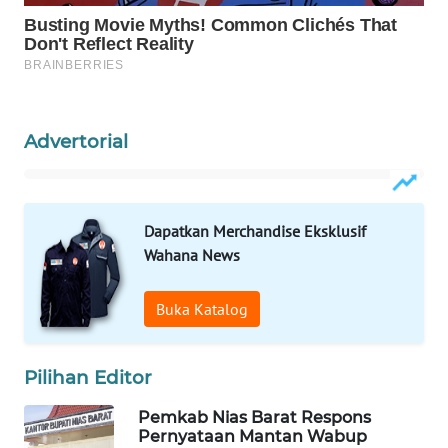
PERSONA
WAHANA
OTOMOTIF
Advertorial
WAHANA
HEALTH
WAHANA
Dapatkan Merchandise Eksklusif
DESA
Wahana News
WISATA
Buka Katalog
LAPAK
WAHANA
Pilihan Editor
Wahana
Network
Pemkab Nias Barat Respons
Pernyataan Mantan Wabup