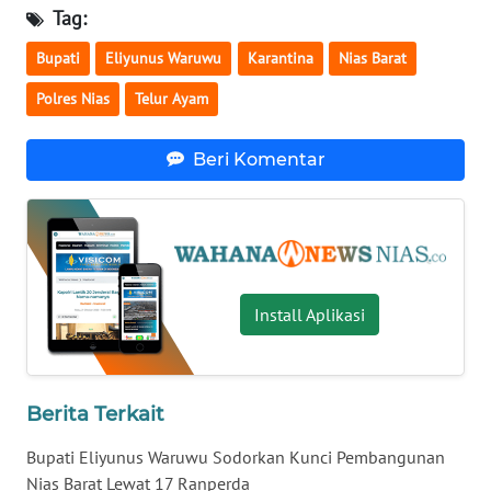
BALI
Tag:
Bupati
Eliyunus Waruwu
Karantina
Nias Barat
WN
KALBAR
Polres Nias
Telur Ayam
WN
Beri Komentar
KALTENG
WN
KALTARA
Install Aplikasi
WN
KALSEL
WN
Berita Terkait
KALTIM
Bupati Eliyunus Waruwu Sodorkan Kunci Pembangunan
WN
Nias Barat Lewat 17 Ranperda