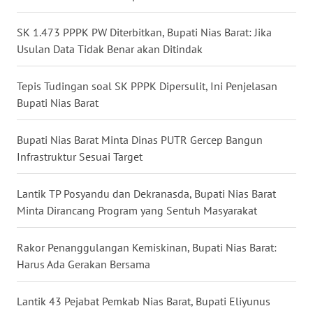
SULSEL
SK 1.473 PPPK PW Diterbitkan, Bupati Nias Barat: Jika
WN
Usulan Data Tidak Benar akan Ditindak
GORONTALO
Tepis Tudingan soal SK PPPK Dipersulit, Ini Penjelasan
WN
Bupati Nias Barat
SULUT
Bupati Nias Barat Minta Dinas PUTR Gercep Bangun
WN
Infrastruktur Sesuai Target
MALUKU
Lantik TP Posyandu dan Dekranasda, Bupati Nias Barat
WN
Minta Dirancang Program yang Sentuh Masyarakat
MALUT
Rakor Penanggulangan Kemiskinan, Bupati Nias Barat:
WN
Harus Ada Gerakan Bersama
DAIRI
Lantik 43 Pejabat Pemkab Nias Barat, Bupati Eliyunus
WN