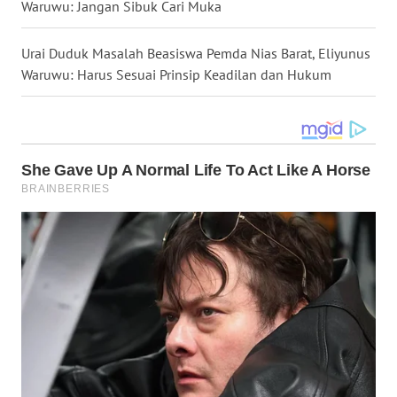
DANAU
Waruwu: Jangan Sibuk Cari Muka
TOBA
Urai Duduk Masalah Beasiswa Pemda Nias Barat, Eliyunus
WN
Waruwu: Harus Sesuai Prinsip Keadilan dan Hukum
NIAS
WN
LANGKAT
WN
TAPANULI
SELATAN
WN
TANJUNG
LESUNG
WN
KARO