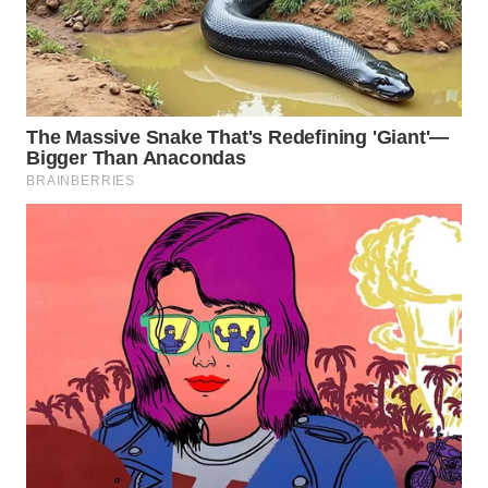
ID
WAHANANEWS
CO ID
WAHANANEWS
NET
WAHANA
SPORT
WAHANA
UMKM
WAHANA
SELEB
WAHANA