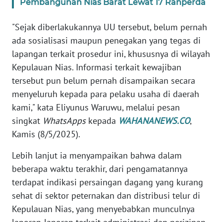
Pembangunan Nias Barat Lewat 17 Ranperda
NTB
"Sejak diberlakukannya UU tersebut, belum pernah
WN
ada sosialisasi maupun penegakan yang tegas di
SULTENG
lapangan terkait prosedur ini, khususnya di wilayah
Kepulauan Nias. Informasi terkait kewajiban
WN
tersebut pun belum pernah disampaikan secara
SULBAR
menyeluruh kepada para pelaku usaha di daerah
kami," kata Eliyunus Waruwu, melalui pesan
WN
singkat
WhatsApps
kepada
WAHANANEWS.CO
,
BABEL
Kamis (8/5/2025).
WN
Lebih lanjut ia menyampaikan bahwa dalam
SUMBAR
beberapa waktu terakhir, dari pengamatannya
terdapat indikasi persaingan dagang yang kurang
WN
SUMSEL
sehat di sektor peternakan dan distribusi telur di
Kepulauan Nias, yang menyebabkan munculnya
WN