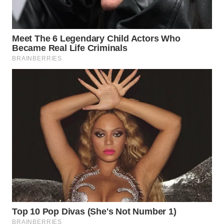
WN
SIMALUNGUN
WN
LABUHANBATU
WN
TAPANULI
TENGAH
WN DELI
SERDANG
WN
TEBING
TINGGI