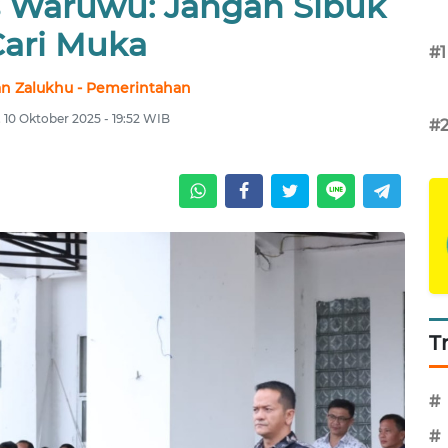
s Waruwu: Jangan Sibuk
ari Muka
#1
n Zalukhu - Pemerintahan
 10 Oktober 2025 - 19:52 WIB
#
T
#
#