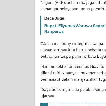
Negara (ASN). Selain itu, juga ditu
semangat pelayanan tanpa pamrih.
WN
LAMPUNG
Baca Juga:
Bupati Eliyunus Waruwu Sodor
WN
JATENG
Ranperda
“ASN harus punya integritas tanpa h
WN
NUSANTARA
alasan, artinya kita harus bekerj
pelayanan tanpa pamrih,” kata Eli
WN
Mantan Rektor Universitas Nias it
JOGJA
dilantik tidak hanya sibuk mencari 
berinisiatif dalam menjalankan tug
WN
JATIM
“Saya tidak ingin ada pejabat yang 
ujarnya.
WN
BALI