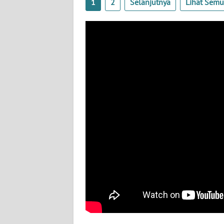
1
2
Selanjutnya
Lihat Sem
WN
KALBAR
WN
KALTENG
WN
KALTARA
WN
KALSEL
WN
KALTIM
WN
SULSEL