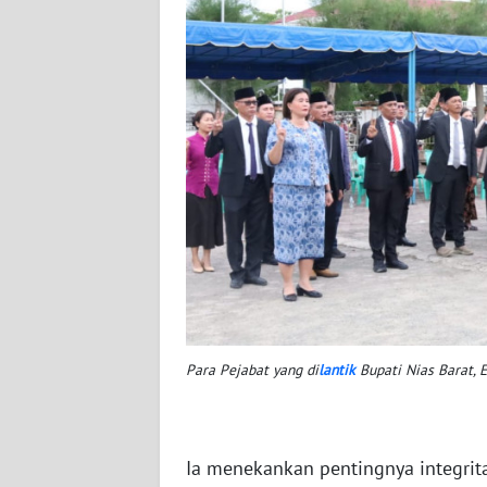
WN
SULTENG
WN
SULBAR
WN
BABEL
WN
SUMBAR
WN
Para Pejabat yang di
lantik
Bupati Nias Barat,
SUMSEL
WN
Ia menekankan pentingnya integritas
BENGKULU