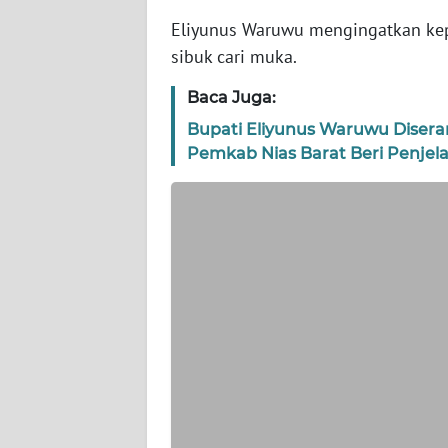
Eliyunus Waruwu mengingatkan ke
WN
JAKARTA
sibuk cari muka.
Baca Juga:
WN
JABAR
Bupati Eliyunus Waruwu Diseran
Pemkab Nias Barat Beri Penjel
WN
BANTEN
WN
NTT
WN
KEPRI
WN
PAPUA