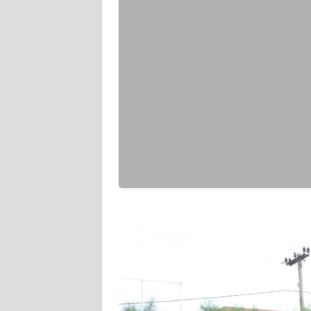
WN
PAPUA
BARAT
WN
RIAU
WN
SERAMBI
WN
JAMBI
WN
SULTRA
WN
NTB