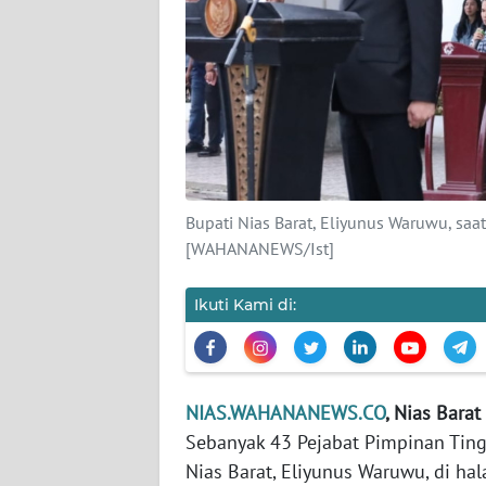
KAMI
PEDOMAN
MEDIA
SIBER
REDAKSI
Bupati Nias Barat, Eliyunus Waruwu, saa
KARIR
[WAHANANEWS/Ist]
DISCLAIMER
Ikuti Kami di:
Wahana
News
Regional
NIAS.WAHANANEWS.CO
, Nias Barat
WN
Sebanyak 43 Pejabat Pimpinan Tingg
SUMUT
Nias Barat, Eliyunus Waruwu, di ha