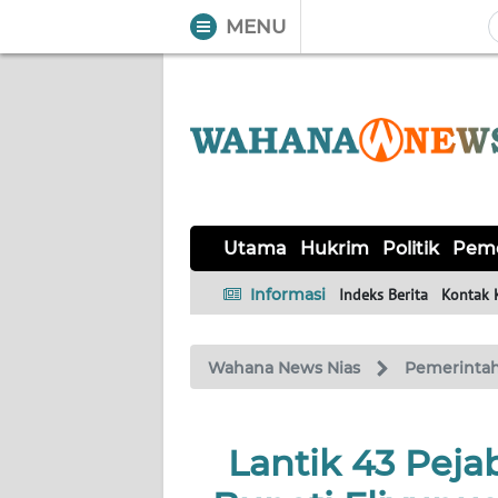
MENU
WAHANA
Tutup
TV
UTAMA
HUKRIM
Utama
Hukrim
Politik
Peme
POLITIK
Informasi
Indeks Berita
Kontak 
PEMERINTAHAN
Wahana News Nias
Pemerinta
KHAS
Lantik 43 Peja
OPINI