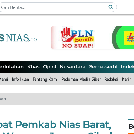
rintahan
Khas
Opini
Nusantara
Serba-serbi
Inde
Kami
Info Iklan
Tentang Kami
Pedoman Media Siber
Redaksi
Karir
han
bat Pemkab Nias Barat,
B