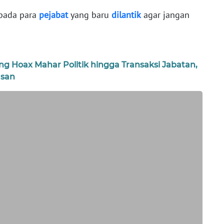
pada para
pejabat
yang baru
dilantik
agar jangan
g Hoax Mahar Politik hingga Transaksi Jabatan,
asan