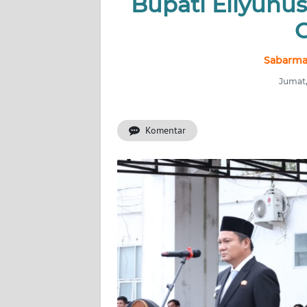
Bupati Eliyunu
NUSANTARA
C
Sabarma
SERBA-
SERBI
Jumat,
Informasi
Komentar
INDEKS
BERITA
KONTAK
KAMI
INFO
IKLAN
TENTANG