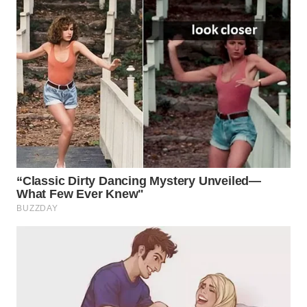
LIKUPANG
WN
LABUANBAJO
WN
BORNEO
Wahana
Media
Group
WAHANA
NEWS
WAHANA
TANI
WAHANA