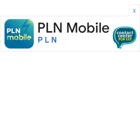
X
WAHANA MEDIA GROUP
|
|
|
WAHANA NEWS co
WAHANA TANI
WAHANA ADVOKAT
|
|