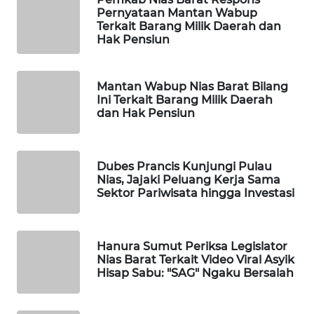
KONSUMEN
Pernyataan Mantan Wabup
LISTRIK
Terkait Barang Milik Daerah dan
Hak Pensiun
MASYARAKAT
KELISTRIKAN
Mantan Wabup Nias Barat Bilang
Ini Terkait Barang Milik Daerah
WALINKI
dan Hak Pensiun
ID
MAWAKA
Dubes Prancis Kunjungi Pulau
ID
Nias, Jajaki Peluang Kerja Sama
Sektor Pariwisata hingga Investasi
MARTABAT
NET
Hanura Sumut Periksa Legislator
Nias Barat Terkait Video Viral Asyik
PLN
Hisap Sabu: "SAG" Ngaku Bersalah
WATCH