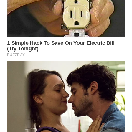
TANGERANG
WN
BINJAI
WN
CIREBON
WN
INDRAMAYU
WN
KUNINGAN
WN
MAJALENGKA
WN