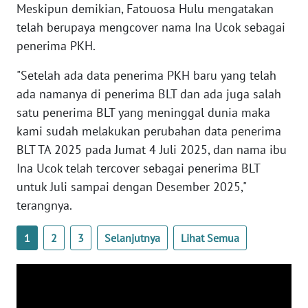
Meskipun demikian, Fatouosa Hulu mengatakan
NTB
telah berupaya mengcover nama Ina Ucok sebagai
penerima PKH.
WN
SULTENG
"Setelah ada data penerima PKH baru yang telah
ada namanya di penerima BLT dan ada juga salah
WN
satu penerima BLT yang meninggal dunia maka
SULBAR
kami sudah melakukan perubahan data penerima
BLT TA 2025 pada Jumat 4 Juli 2025, dan nama ibu
WN
Ina Ucok telah tercover sebagai penerima BLT
BABEL
untuk Juli sampai dengan Desember 2025,"
WN
terangnya.
SUMBAR
1
2
3
Selanjutnya
Lihat Semua
WN
SUMSEL
WN