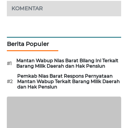
NEWS
KOMENTAR
SITUNGIR
NEWS
SIDIKALANG
Berita Populer
NEWS
Mantan Wabup Nias Barat Bilang Ini Terkait
SIBARAGAS
#1
Barang Milik Daerah dan Hak Pensiun
NEWS
Pemkab Nias Barat Respons Pernyataan
#2
Mantan Wabup Terkait Barang Milik Daerah
METRO
dan Hak Pensiun
SIANTAR
NEWS
METRO
MEDAN
NEWS