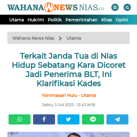
Utama
Hukrim
Politik
Pemerintahan
Khas
Opini
Nu
WAHANA
Tutup
TV
Wahana News Nias
Utama
Terkait Janda Tua di Nias
UTAMA
Hidup Sebatang Kara Dicoret
HUKRIM
Jadi Penerima BLT, Ini
Klarifikasi Kades
POLITIK
Yonimasari Hulu - Utama
Sabtu, 5 Juli 2025 - 12:43 WIB
PEMERINTAHAN
KHAS