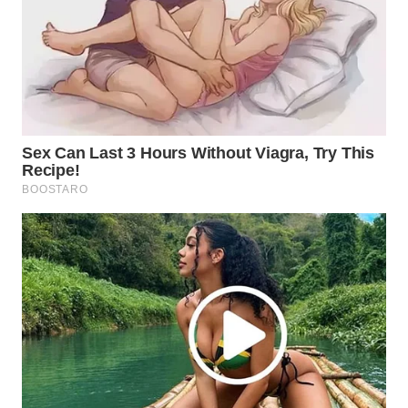
ADVOKAT
WAHANA
INFRASTRUKTUR
WAHANA
KONSUMEN
WAHANA
LISTRIK
WAHANA
TRAVEL
WAHANA
TV
WAHANANEWS