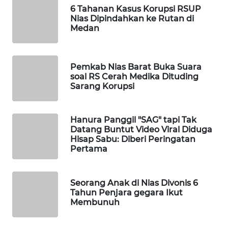
MKLI
6 Tahanan Kasus Korupsi RSUP
Nias Dipindahkan ke Rutan di
LPKKI
Medan
LKKI
Pemkab Nias Barat Buka Suara
soal RS Cerah Medika Dituding
KOPEKLIN
Sarang Korupsi
PORTAL
KONSUMEN
Hanura Panggil "SAG" tapi Tak
Datang Buntut Video Viral Diduga
Hisap Sabu: Diberi Peringatan
FORWAMKI
Pertama
ALPERKLINAS
Seorang Anak di Nias Divonis 6
Tahun Penjara gegara Ikut
FORJASIDA
Membunuh
TAMBANG