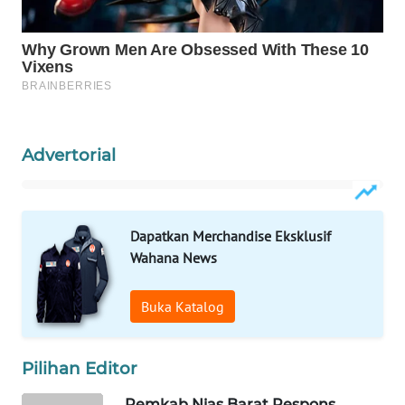
PERSONA
WAHANA
OTOMOTIF
WAHANA
HEALTH
Advertorial
WAHANA
DESA
WISATA
Dapatkan Merchandise Eksklusif
Wahana News
LAPAK
WAHANA
Buka Katalog
Wahana
Network
Pilihan Editor
Pemkab Nias Barat Respons