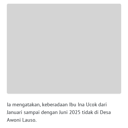
SUMUT
WN
JAKARTA
WN
JABAR
WN
BANTEN
WN
NTT
WN
Ia mengatakan, keberadaan Ibu Ina Ucok dari
KEPRI
Januari sampai dengan Juni 2025 tidak di Desa
Awoni Lauso.
WN