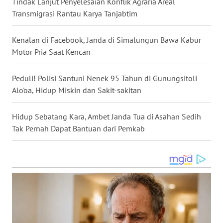
Tindak Lanjut Penyelesaian Konflik Agraria Areal
SULSEL
Transmigrasi Rantau Karya Tanjabtim
WN
Kenalan di Facebook, Janda di Simalungun Bawa Kabur
GORONTALO
Motor Pria Saat Kencan
WN
Peduli! Polisi Santuni Nenek 95 Tahun di Gunungsitoli
SULUT
Alo'oa, Hidup Miskin dan Sakit-sakitan
WN
MALUKU
Hidup Sebatang Kara, Ambet Janda Tua di Asahan Sedih
Tak Pernah Dapat Bantuan dari Pemkab
WN
MALUT
WN
DAIRI
WN