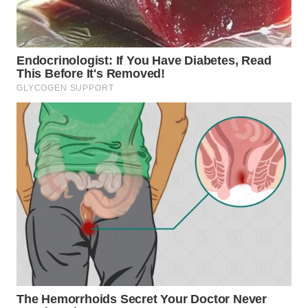
WN
SIMALUNGUN
WN
LABUHANBATU
WN
TAPANULI
TENGAH
WN DELI
SERDANG
WN
TEBING
TINGGI