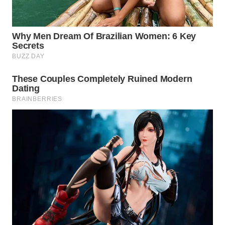
ID
WAHANANEWS
CO ID
WAHANANEWS
NET
WAHANA
SPORT
WAHANA
UMKM
WAHANA
SELEB
WAHANA