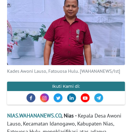
OPINI
NUSANTARA
SERBA-
SERBI
Informasi
Kades Awoni Lauso, Fatouosa Hulu. [WAHANANEWS/Ist]
INDEKS
BERITA
Ikuti Kami di:
KONTAK
KAMI
NIAS.WAHANANEWS.CO
, Nias -
Kepala Desa Awoni
INFO
IKLAN
Lauso, Kecamatan Idanogawo, Kabupaten Nias,
Fatouosa Hulu, mengklarifikasi atas adanya