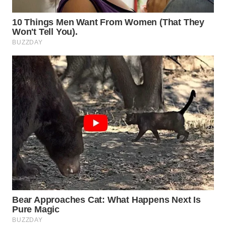
SUBANG
WN
SUKABUMI
WN
PURWAKARTA
WN
PRIANGAN
TIMUR
WN
SEMARANG
WN
SOLO