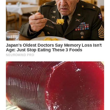
DANAU
TOBA
WN
NIAS
WN
LANGKAT
WN
TAPANULI
SELATAN
WN
TANJUNG
LESUNG
WN
KARO