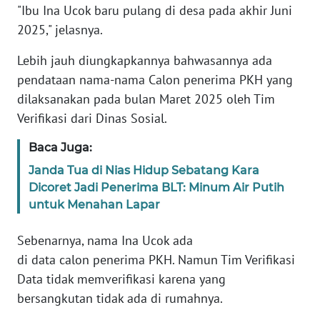
PAPUA
"Ibu Ina Ucok baru pulang di desa pada akhir Juni
2025," jelasnya.
WN
PAPUA
Lebih jauh diungkapkannya bahwasannya ada
BARAT
pendataan nama-nama Calon penerima PKH yang
dilaksanakan pada bulan Maret 2025 oleh Tim
WN
Verifikasi dari Dinas Sosial.
RIAU
Baca Juga:
WN
Janda Tua di Nias Hidup Sebatang Kara
SERAMBI
Dicoret Jadi Penerima BLT: Minum Air Putih
untuk Menahan Lapar
WN
JAMBI
Sebenarnya, nama Ina Ucok ada
di data calon penerima PKH. Namun Tim Verifikasi
WN
Data tidak memverifikasi karena yang
SULTRA
bersangkutan tidak ada di rumahnya.
WN