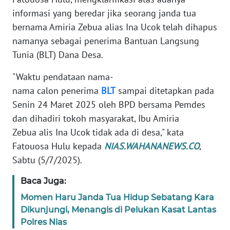
TENTANG
informasi yang beredar jika seorang janda tua
KAMI
bernama Amiria Zebua alias Ina Ucok telah dihapus
namanya sebagai penerima Bantuan Langsung
PEDOMAN
Tunia (BLT) Dana Desa.
MEDIA
SIBER
"Waktu pendataan nama-
nama calon penerima
BLT
sampai ditetapkan pada
REDAKSI
Senin 24 Maret 2025 oleh BPD bersama Pemdes
dan dihadiri tokoh masyarakat, Ibu Amiria
KARIR
Zebua alis Ina Ucok tidak ada di desa," kata
Fatouosa Hulu kepada
NIAS.WAHANANEWS.CO
,
DISCLAIMER
Sabtu (5/7/2025).
Wahana
Baca Juga:
News
Regional
Momen Haru Janda Tua Hidup Sebatang Kara
Dikunjungi, Menangis di Pelukan Kasat Lantas
Polres Nias
WN