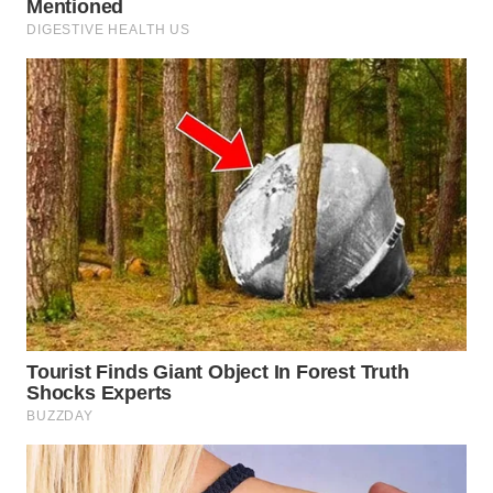
WN
PAKPAK
WN
KARAWANG
WN
BEKASI
WN
BOGOR
WN
DEPOK
WN
TAPANULI
UTARA