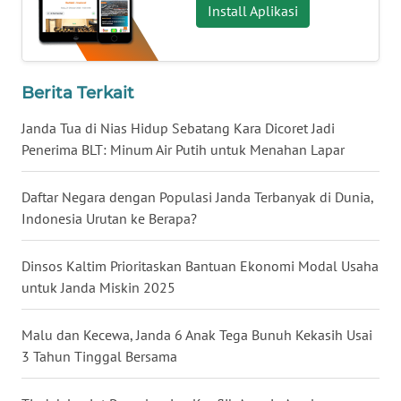
Install Aplikasi
BALI
WN
KALBAR
Berita Terkait
WN
Janda Tua di Nias Hidup Sebatang Kara Dicoret Jadi
KALTENG
Penerima BLT: Minum Air Putih untuk Menahan Lapar
WN
Daftar Negara dengan Populasi Janda Terbanyak di Dunia,
KALTARA
Indonesia Urutan ke Berapa?
WN
Dinsos Kaltim Prioritaskan Bantuan Ekonomi Modal Usaha
KALSEL
untuk Janda Miskin 2025
WN
Malu dan Kecewa, Janda 6 Anak Tega Bunuh Kekasih Usai
KALTIM
3 Tahun Tinggal Bersama
WN