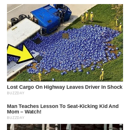
WN
BOROBUDUR
WN
MADURA
WN
SURABAYA
WN
NATUNA
WN
BINTAN
WN
MANDALIKA
WN