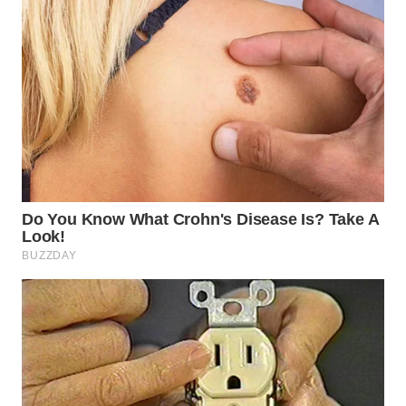
WN
SAMOSIR
WN
PADANG
LAWAS
WN
SUMEDANG
WN
CIANJUR
WN
KEPULAUAN
SERIBU
WN