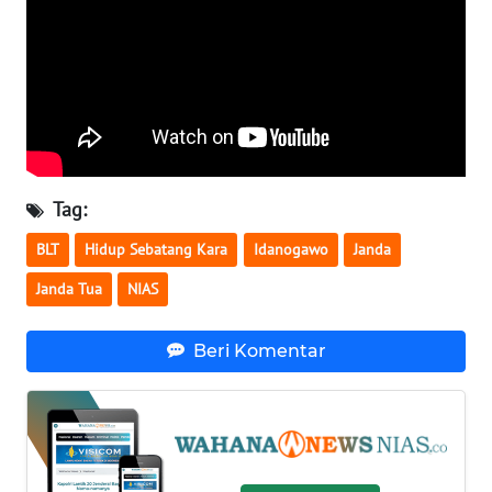
BENGKULU
WN
LAMPUNG
WN
JATENG
Tag:
WN
BLT
Hidup Sebatang Kara
Idanogawo
Janda
NUSANTARA
Janda Tua
NIAS
WN
JOGJA
Beri Komentar
WN
JATIM
WN