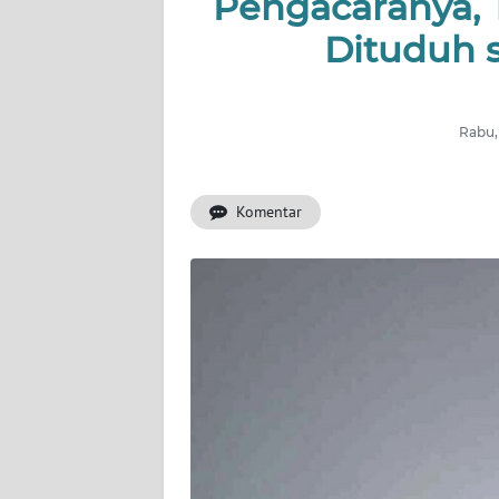
Pengacaranya, 
NUSANTARA
Dituduh 
SERBA-
SERBI
Rabu,
Informasi
Komentar
INDEKS
BERITA
KONTAK
KAMI
INFO
IKLAN
TENTANG