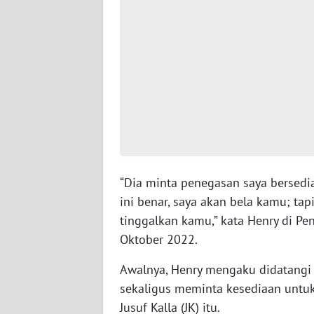
WN
PAPUA
BARAT
WN
RIAU
WN
SERAMBI
“Dia minta penegasan saya bersedia
WN
ini benar, saya akan bela kamu; ta
JAMBI
tinggalkan kamu,” kata Henry di Pen
Oktober 2022.
WN
SULTRA
Awalnya, Henry mengaku didatangi 
sekaligus meminta kesediaan untu
WN
Jusuf Kalla (JK) itu.
NTB