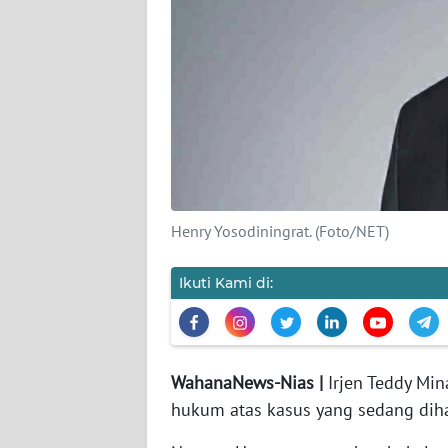
KAMI
PEDOMAN
MEDIA
SIBER
REDAKSI
KARIR
Henry Yosodiningrat. (Foto/NET)
DISCLAIMER
Ikuti Kami di:
Wahana
News
Regional
WahanaNews-Nias |
Irjen Teddy Min
WN
hukum atas kasus yang sedang diha
SUMUT