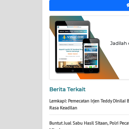
WN
KALBAR
WN
KALTENG
Jadilah
WN
KALTARA
WN
KALSEL
Berita Terkait
WN
Lemkapi: Pemecatan Irjen Teddy Dinilai 
KALTIM
Rasa Keadilan
WN
SULSEL
Buntut Jual Sabu Hasil Sitaan, Polri Peca