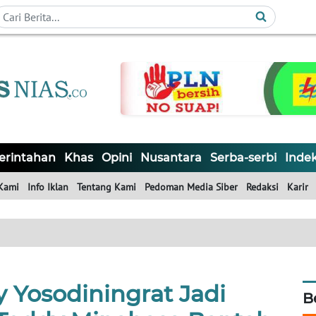
rintahan
Khas
Opini
Nusantara
Serba-serbi
Inde
Kami
Info Iklan
Tentang Kami
Pedoman Media Siber
Redaksi
Karir
 Yosodiningrat Jadi
B