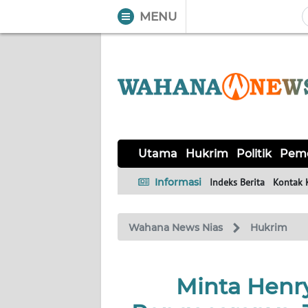
MENU
WAHANA
Tutup
TV
UTAMA
HUKRIM
Utama
Hukrim
Politik
Peme
POLITIK
Informasi
Indeks Berita
Kontak 
PEMERINTAHAN
Wahana News Nias
Hukrim
KHAS
Minta Henry
OPINI