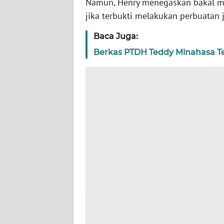
Namun, Henry menegaskan bakal me
WN
jika terbukti melakukan perbuatan 
JAKARTA
Baca Juga:
WN
Berkas PTDH Teddy Minahasa Tel
JABAR
WN
BANTEN
WN
NTT
WN
KEPRI
WN
PAPUA