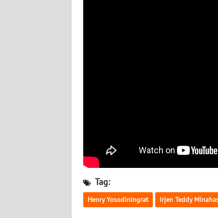
WN
LAMPUNG
WN
JATENG
WN
NUSANTARA
WN
JOGJA
WN
JATIM
Tag:
WN
Henry Yosodiningrat
Irjen Teddy Minaha
BALI