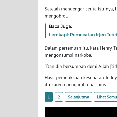
Setelah mendengar cerita istrinya
WN
mengobrol.
SULTENG
Baca Juga:
WN
Lemkapi: Pemecatan Irjen Teddy
SULBAR
Dalam pertemuan itu, kata Henry, 
WN
mengonsumsi narkoba.
BABEL
"Dan dia bersumpah demi Allah [ti
WN
SUMBAR
Hasil pemeriksaan kesehatan Teddy
itu karena pengaruh obat bius.
WN
SUMSEL
1
2
Selanjutnya
Lihat Sem
WN
BENGKULU