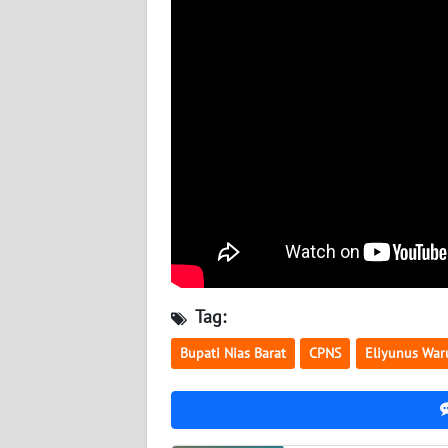
WN
KALBAR
WN
KALTENG
WN
KALTARA
WN
KALSEL
Tag:
WN
KALTIM
Bupati Nias Barat
CPNS
Eliyunus Wa
WN
SULSEL