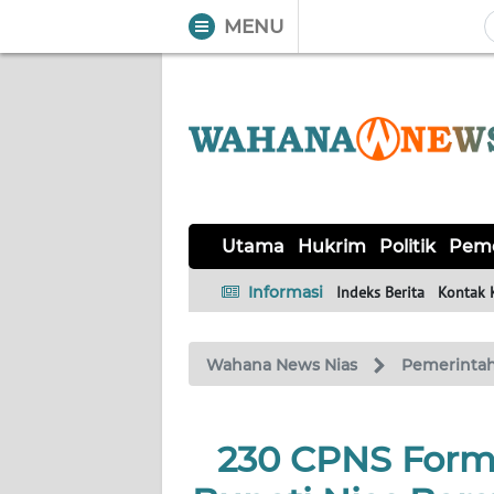
MENU
WAHANA
Tutup
TV
UTAMA
HUKRIM
Utama
Hukrim
Politik
Peme
POLITIK
Informasi
Indeks Berita
Kontak 
PEMERINTAHAN
Wahana News Nias
Pemerinta
KHAS
230 CPNS Formas
OPINI