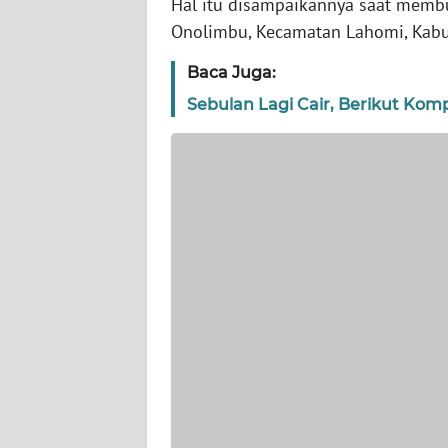
Hal itu disampaikannya saat memb
WN
Onolimbu, Kecamatan Lahomi, Kabup
JAKARTA
Baca Juga:
WN
Sebulan Lagi Cair, Berikut Kom
JABAR
WN
BANTEN
WN
NTT
WN
KEPRI
WN
PAPUA