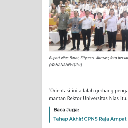
WN
SULTENG
WN
SULBAR
WN
Bupati Nias Barat, Eliyunus Waruwu, foto bers
BABEL
[WAHANANEWS/Ist]
WN
SUMBAR
"Orientasi ini adalah gerbang penga
WN
mantan Rektor Universitas Nias itu.
SUMSEL
Baca Juga:
WN
Tahap Akhir! CPNS Raja Ampat 
BENGKULU