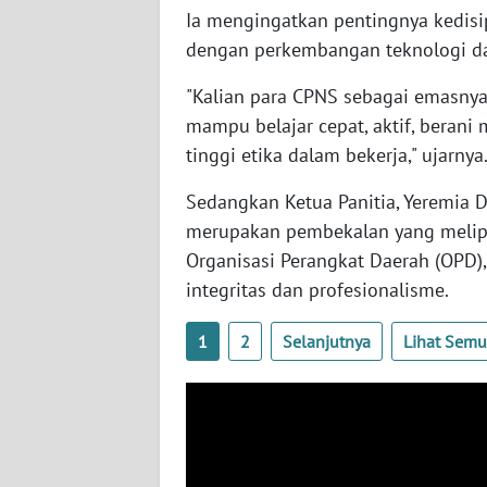
Ia mengingatkan pentingnya kedisip
WN
dengan perkembangan teknologi d
LAMPUNG
"Kalian para CPNS sebagai emasnya
WN
mampu belajar cepat, aktif, beran
JATENG
tinggi etika dalam bekerja," ujarnya
Sedangkan Ketua Panitia, Yeremia 
WN
NUSANTARA
merupakan pembekalan yang meliput
Organisasi Perangkat Daerah (OPD), 
WN
integritas dan profesionalisme.
JOGJA
1
2
Selanjutnya
Lihat Sem
WN
JATIM
WN
BALI