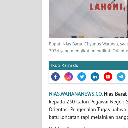
KAMI
PEDOMAN
MEDIA
SIBER
Bupati Nias Barat, Eliyunus Waruwu, s
REDAKSI
2024 yang mengikuti mengikuti Orienta
KARIR
Ikuti Kami di:
DISCLAIMER
Wahana
NIAS.WAHANANEWS.CO
, Nias Barat 
News
Regional
kepada 230 Calon Pegawai Negeri S
Orientasi Pengenalan Tugas bahwa s
WN
batu loncatan tapi melainkan pang
SUMUT