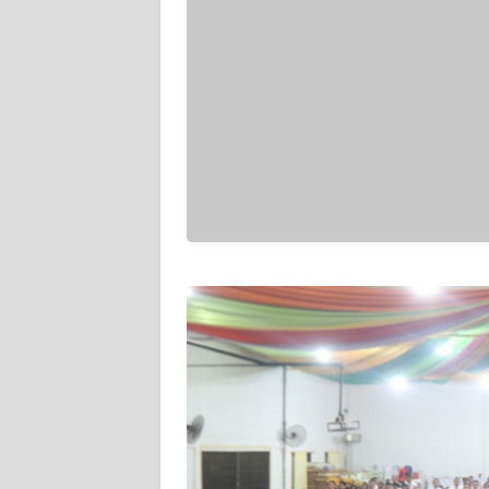
WN
PAPUA
BARAT
WN
RIAU
WN
SERAMBI
WN
JAMBI
WN
SULTRA
WN
NTB