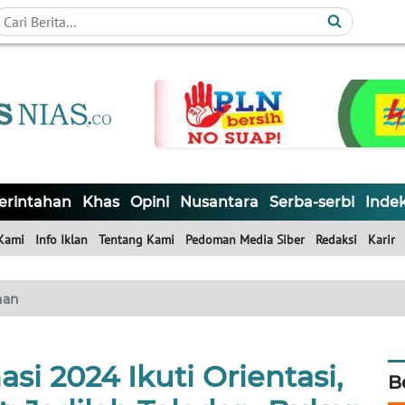
rintahan
Khas
Opini
Nusantara
Serba-serbi
Inde
Kami
Info Iklan
Tentang Kami
Pedoman Media Siber
Redaksi
Karir
han
i 2024 Ikuti Orientasi,
B