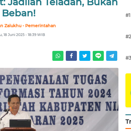
t: Jadilah Teladan, Bukan
Beban!
#1
n Zalukhu - Pemerintahan
, 18 Juni 2025 - 18:39 WIB
#
#
T