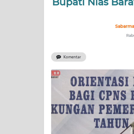
Bupati Nias Bara
NUSANTARA
Sabarma
SERBA-
SERBI
Rabu
Informasi
Komentar
INDEKS
BERITA
KONTAK
KAMI
INFO
IKLAN
TENTANG