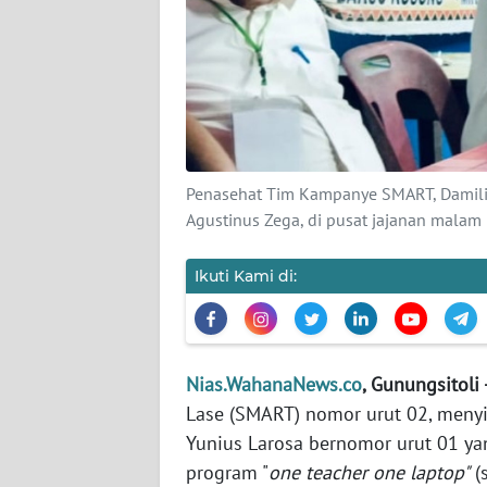
KAMI
PEDOMAN
MEDIA
SIBER
REDAKSI
Penasehat Tim Kampanye SMART, Damili
Agustinus Zega, di pusat jajanan malam
KARIR
Ikuti Kami di:
DISCLAIMER
Wahana
News
Regional
Nias.WahanaNews.co
, Gunungsitoli 
Lase (SMART) nomor urut 02, menyi
WN
Yunius Larosa bernomor urut 01 
SUMUT
program "
one teacher one laptop"
(s