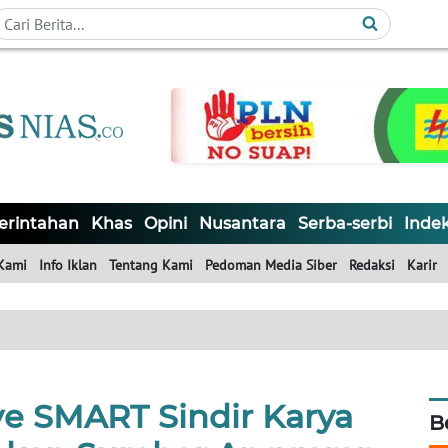
rintahan
Khas
Opini
Nusantara
Serba-serbi
Inde
Kami
Info Iklan
Tentang Kami
Pedoman Media Siber
Redaksi
Karir
 SMART Sindir Karya
B