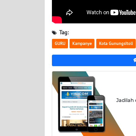
WN
KALBAR
Tag:
WN
KALTENG
GURU
Kampanye
Kota Gunungsitoli
WN
KALTARA
WN
KALSEL
WN
Jadilah
KALTIM
WN
SULSEL