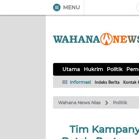
MENU
WAHANA
Tutup
TV
UTAMA
HUKRIM
Utama
Hukrim
Politik
Peme
POLITIK
Informasi
Indeks Berita
Kontak 
PEMERINTAHAN
Wahana News Nias
Politik
KHAS
Tim Kampanye
OPINI