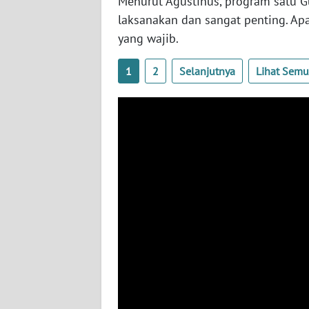
Menurut Agustinus, program satu Gu
laksanakan dan sangat penting. Apal
WN
yang wajib.
LAMPUNG
1
2
Selanjutnya
Lihat Sem
WN
JATENG
WN
NUSANTARA
WN
JOGJA
WN
JATIM
WN
BALI