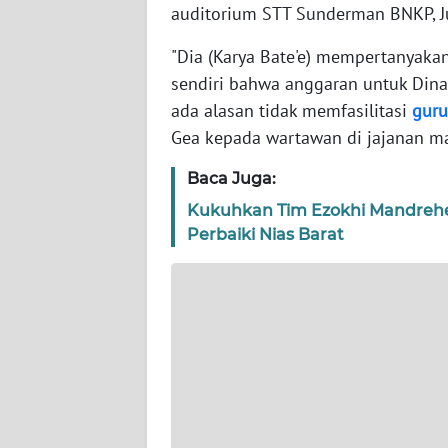
auditorium STT Sunderman BNKP, J
WN
JAKARTA
"Dia (Karya Bate'e) mempertanyaka
sendiri bahwa anggaran untuk Dina
WN
ada alasan tidak memfasilitasi
guru
JABAR
Gea kepada wartawan di jajanan ma
WN
Baca Juga:
BANTEN
Kukuhkan Tim Ezokhi Mandrehe 
Perbaiki Nias Barat
WN
NTT
WN
KEPRI
WN
PAPUA