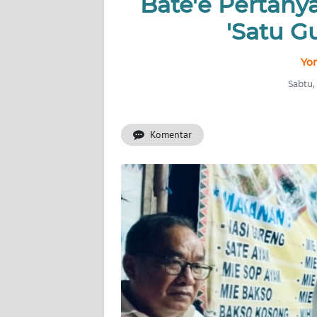
Bate'e Pertan
NUSANTARA
'Satu G
Yon
SERBA-
SERBI
Sabtu,
Informasi
Komentar
INDEKS
BERITA
KONTAK
KAMI
INFO
IKLAN
TENTANG