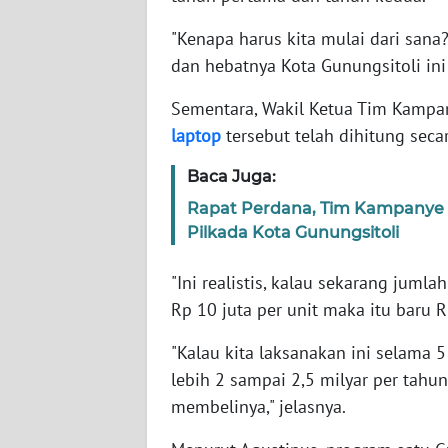
"Kenapa harus kita mulai dari sa
WN
SULTENG
dan hebatnya Kota Gunungsitoli in
Sementara, Wakil Ketua Tim Kampa
WN
laptop
tersebut telah dihitung seca
SULBAR
Baca Juga:
WN
Rapat Perdana, Tim Kampanye 
BABEL
Pilkada Kota Gunungsitoli
WN
"Ini realistis, kalau sekarang juml
SUMBAR
Rp 10 juta per unit maka itu baru Rp
WN
"Kalau kita laksanakan ini selama 
SUMSEL
lebih 2 sampai 2,5 milyar per tahun
membelinya," jelasnya.
WN
BENGKULU