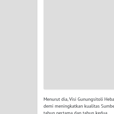
WN
PAPUA
BARAT
WN
RIAU
WN
SERAMBI
WN
JAMBI
WN
SULTRA
Menurut dia, Visi Gunungsitoli Heb
demi meningkatkan kualitas Sumbe
WN
NTB
tahun pertama dan tahun kedua.