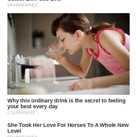
DANAU
TOBA
WN
NIAS
WN
LANGKAT
WN
TAPANULI
SELATAN
WN
TANJUNG
LESUNG
WN
KARO