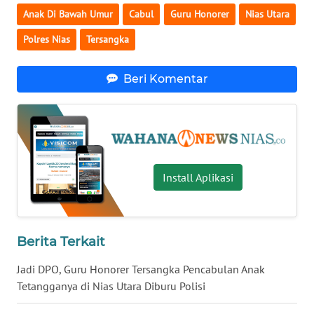
BENGKULU
Anak Di Bawah Umur
Cabul
Guru Honorer
Nias Utara
Polres Nias
Tersangka
WN
LAMPUNG
Beri Komentar
WN
JATENG
WN
NUSANTARA
Install Aplikasi
WN
JOGJA
Berita Terkait
WN
Jadi DPO, Guru Honorer Tersangka Pencabulan Anak
JATIM
Tetangganya di Nias Utara Diburu Polisi
WN