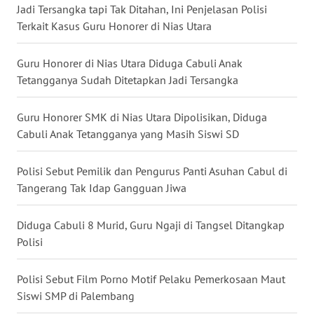
Jadi Tersangka tapi Tak Ditahan, Ini Penjelasan Polisi
BALI
Terkait Kasus Guru Honorer di Nias Utara
WN
KALBAR
Guru Honorer di Nias Utara Diduga Cabuli Anak
Tetangganya Sudah Ditetapkan Jadi Tersangka
WN
KALTENG
Guru Honorer SMK di Nias Utara Dipolisikan, Diduga
Cabuli Anak Tetangganya yang Masih Siswi SD
WN
KALTARA
Polisi Sebut Pemilik dan Pengurus Panti Asuhan Cabul di
Tangerang Tak Idap Gangguan Jiwa
WN
KALSEL
Diduga Cabuli 8 Murid, Guru Ngaji di Tangsel Ditangkap
Polisi
WN
KALTIM
Polisi Sebut Film Porno Motif Pelaku Pemerkosaan Maut
Siswi SMP di Palembang
WN