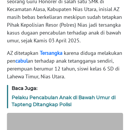
seorang Guru Honorer di salah satu SMK di
TENTANG
Kecamatan Alasa, Kabupaten Nias Utara, inisial AZ
KAMI
masih bebas berkeliaran meskipun sudah tetapkan
Pihak Kepolisian Resor (Polres) Nias jadi tersangka
PEDOMAN
kasus dugaan pencabulan terhadap anak di bawah
MEDIA
SIBER
umur, sejak Kamis 03 April 2025.
AZ ditetapkan
Tersangka
karena diduga melakukan
REDAKSI
pen
cabul
an terhadap anak tetangganya sendiri,
perempuan berumur 12 tahun, siswi kelas 6 SD di
KARIR
Lahewa Timur, Nias Utara.
DISCLAIMER
Baca Juga:
Pelaku Pencabulan Anak di Bawah Umur di
Wahana
Tapteng Ditangkap Polisi
News
Regional
WN