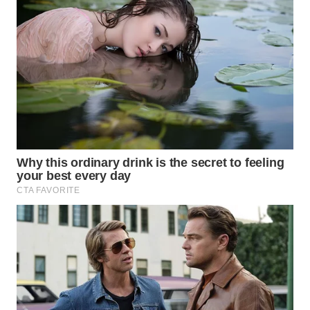
ID
WAHANANEWS
CO ID
WAHANANEWS
NET
WAHANA
SPORT
WAHANA
UMKM
WAHANA
SELEB
WAHANA