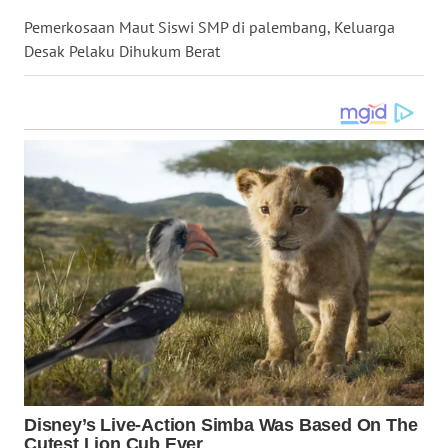
SULSEL
Pemerkosaan Maut Siswi SMP di palembang, Keluarga
Desak Pelaku Dihukum Berat
WN
GORONTALO
WN
SULUT
WN
MALUKU
WN
MALUT
WN
DAIRI
WN