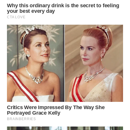
TANGERANG
WN
BINJAI
WN
CIREBON
WN
INDRAMAYU
WN
KUNINGAN
WN
MAJALENGKA
WN