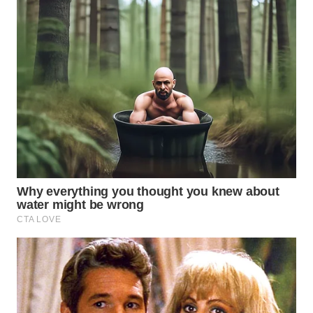
SUBANG
WN
SUKABUMI
WN
PURWAKARTA
WN
PRIANGAN
TIMUR
WN
SEMARANG
WN
SOLO