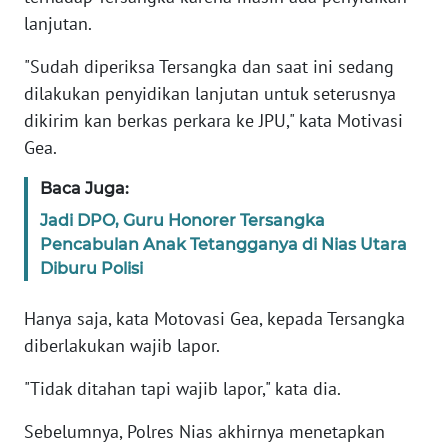
PAPUA
lanjutan.
WN
"Sudah diperiksa Tersangka dan saat ini sedang
PAPUA
dilakukan penyidikan lanjutan untuk seterusnya
BARAT
dikirim kan berkas perkara ke JPU," kata Motivasi
Gea.
WN
RIAU
Baca Juga:
Jadi DPO, Guru Honorer Tersangka
WN
Pencabulan Anak Tetangganya di Nias Utara
SERAMBI
Diburu Polisi
WN
Hanya saja, kata Motovasi Gea, kepada Tersangka
JAMBI
diberlakukan wajib lapor.
WN
"Tidak ditahan tapi wajib lapor," kata dia.
SULTRA
Sebelumnya, Polres Nias akhirnya menetapkan
WN