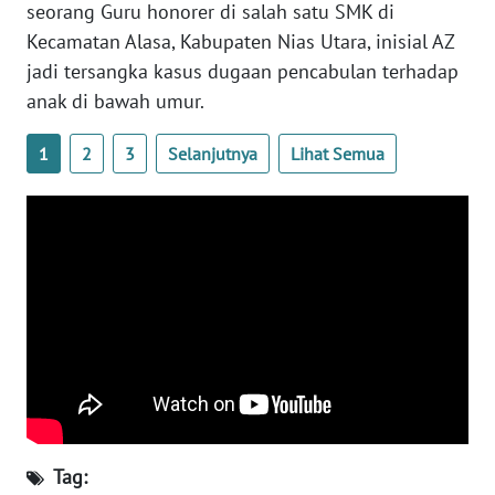
seorang Guru honorer di salah satu SMK di
NTB
Kecamatan Alasa, Kabupaten Nias Utara, inisial AZ
jadi tersangka kasus dugaan pencabulan terhadap
WN
anak di bawah umur.
SULTENG
1
2
3
Selanjutnya
Lihat Semua
WN
SULBAR
WN
BABEL
WN
SUMBAR
WN
SUMSEL
Tag:
WN