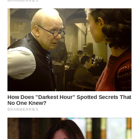
WN
SIMALUNGUN
WN
LABUHANBATU
WN
TAPANULI
TENGAH
WN DELI
SERDANG
WN
TEBING
TINGGI