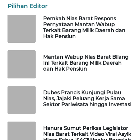
KONSUMEN
Pilihan Editor
LISTRIK
Pemkab Nias Barat Respons
Pernyataan Mantan Wabup
MASYARAKAT
Terkait Barang Milik Daerah dan
KELISTRIKAN
Hak Pensiun
WALINKI
ID
Mantan Wabup Nias Barat Bilang
Ini Terkait Barang Milik Daerah
dan Hak Pensiun
MAWAKA
ID
Dubes Prancis Kunjungi Pulau
MARTABAT
Nias, Jajaki Peluang Kerja Sama
NET
Sektor Pariwisata hingga Investasi
PLN
WATCH
Hanura Sumut Periksa Legislator
Nias Barat Terkait Video Viral Asyik