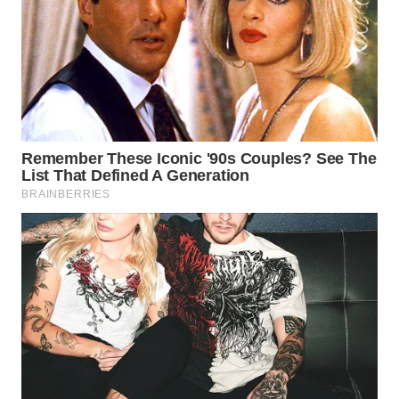
WN
BOROBUDUR
WN
MADURA
WN
SURABAYA
WN
NATUNA
WN
BINTAN
WN
MANDALIKA
WN