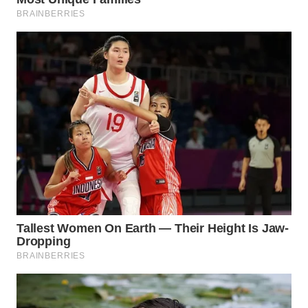
ADVOKAT
WAHANA
INFRASTRUKTUR
WAHANA
KONSUMEN
WAHANA
LISTRIK
WAHANA
TRAVEL
WAHANA
TV
WAHANANEWS