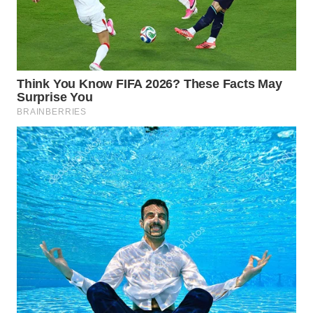
WN
SAMOSIR
WN
PADANG
LAWAS
WN
SUMEDANG
WN
CIANJUR
WN
KEPULAUAN
SERIBU
WN