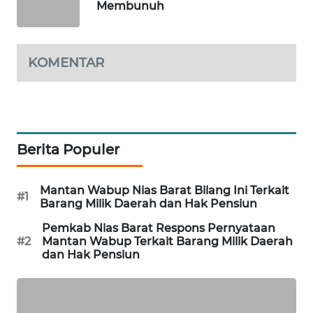
Membunuh
NEWS
SITUNGIR
KOMENTAR
NEWS
SIDIKALANG
NEWS
Berita Populer
SIBARAGAS
NEWS
Mantan Wabup Nias Barat Bilang Ini Terkait
#1
Barang Milik Daerah dan Hak Pensiun
METRO
SIANTAR
Pemkab Nias Barat Respons Pernyataan
NEWS
#2
Mantan Wabup Terkait Barang Milik Daerah
dan Hak Pensiun
METRO
MEDAN
NEWS