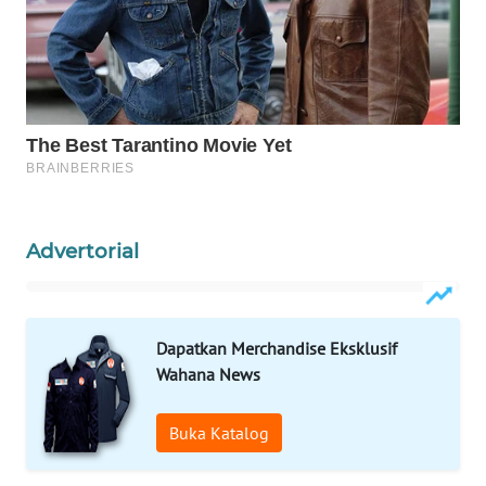
PERSONA
WAHANA
OTOMOTIF
WAHANA
HEALTH
WAHANA
Advertorial
DESA
WISATA
LAPAK
Dapatkan Merchandise Eksklusif
WAHANA
Wahana News
Wahana
Buka Katalog
Network