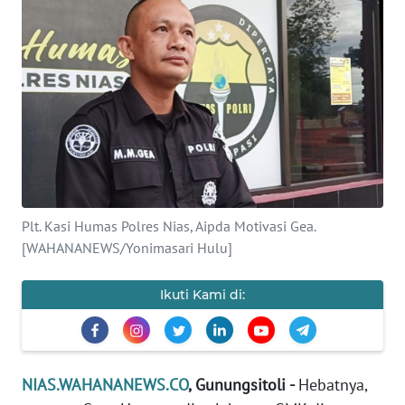
OPINI
NUSANTARA
SERBA-
SERBI
Informasi
INDEKS
Plt. Kasi Humas Polres Nias, Aipda Motivasi Gea.
BERITA
[WAHANANEWS/Yonimasari Hulu]
KONTAK
Ikuti Kami di:
KAMI
INFO
IKLAN
NIAS.WAHANANEWS.CO
, Gunungsitoli -
Hebatnya,