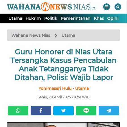
Utama
Hukrim
Politik
Pemerintahan
Khas
Opini
Nu
WAHANA
Tutup
TV
Wahana News Nias
Utama
Guru Honorer di Nias Utara
UTAMA
Tersangka Kasus Pencabulan
HUKRIM
Anak Tetangganya Tidak
Ditahan, Polisi: Wajib Lapor
POLITIK
Yonimasari Hulu - Utama
Senin, 28 April 2025 - 16:51 WIB
PEMERINTAHAN
KHAS