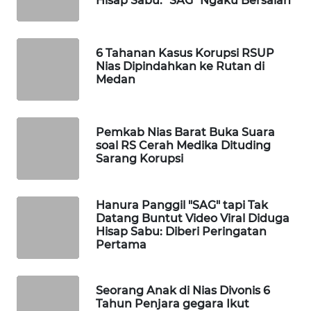
MKLI
Hisap Sabu: "SAG" Ngaku Bersalah
LPKKI
6 Tahanan Kasus Korupsi RSUP
Nias Dipindahkan ke Rutan di
LKKI
Medan
KOPEKLIN
Pemkab Nias Barat Buka Suara
soal RS Cerah Medika Dituding
PORTAL
Sarang Korupsi
KONSUMEN
FORWAMKI
Hanura Panggil "SAG" tapi Tak
Datang Buntut Video Viral Diduga
Hisap Sabu: Diberi Peringatan
ALPERKLINAS
Pertama
FORJASIDA
Seorang Anak di Nias Divonis 6
Tahun Penjara gegara Ikut
TAMBANG