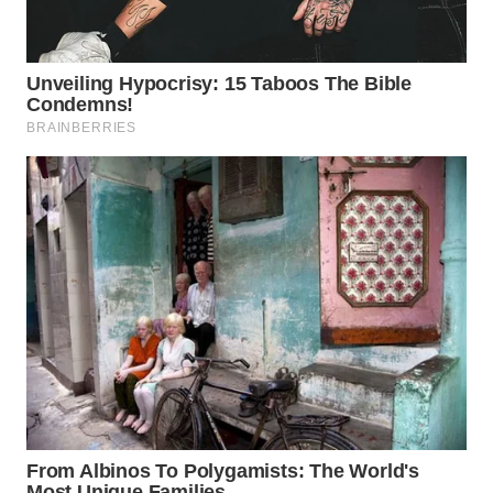
LIKUPANG
WN
LABUANBAJO
WN
BORNEO
Wahana
Media
Group
WAHANA
NEWS
WAHANA
TANI
WAHANA