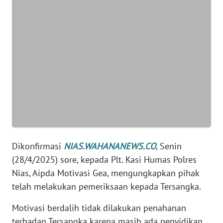
SUMUT
WN
JAKARTA
WN
JABAR
WN
BANTEN
WN
Dikonfirmasi
NIAS.WAHANANEWS.CO
, Senin
NTT
(28/4/2025) sore, kepada Plt. Kasi Humas Polres
Nias, Aipda Motivasi Gea, mengungkapkan pihak
WN
telah melakukan pemeriksaan kepada Tersangka.
KEPRI
Motivasi berdalih tidak dilakukan penahanan
WN
terhadap Tersangka karena masih ada penyidikan