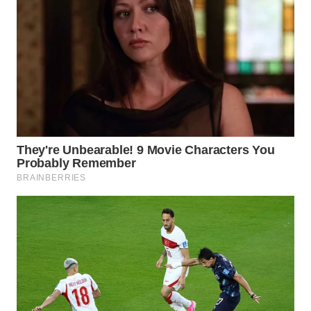
WN
PAKPAK
WN
KARAWANG
WN
BEKASI
WN
BOGOR
WN
DEPOK
WN
TAPANULI
UTARA